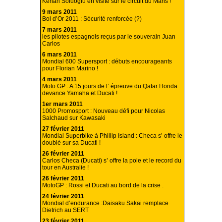
Kenan Sofuoglu en visite sur le circuit du Mans !
9 mars 2011
Bol d’Or 2011 : Sécurité renforcée (?)
7 mars 2011
les pilotes espagnols reçus par le souverain Juan
Carlos
6 mars 2011
Mondial 600 Supersport : débuts encourageants
pour Florian Marino !
4 mars 2011
Moto GP : A 15 jours de l’ épreuve du Qatar Honda
devance Yamaha et Ducati !
1er mars 2011
1000 Promosport : Nouveau défi pour Nicolas
Salchaud sur Kawasaki
27 février 2011
Mondial Superbike à Phillip Island : Checa s’ offre le
doublé sur sa Ducati !
26 février 2011
Carlos Checa (Ducati) s’ offre la pole et le record du
tour en Australie !
26 février 2011
MotoGP : Rossi et Ducati au bord de la crise .
24 février 2011
Mondial d’endurance :Daisaku Sakai remplace
Dietrich au SERT
23 février 2011