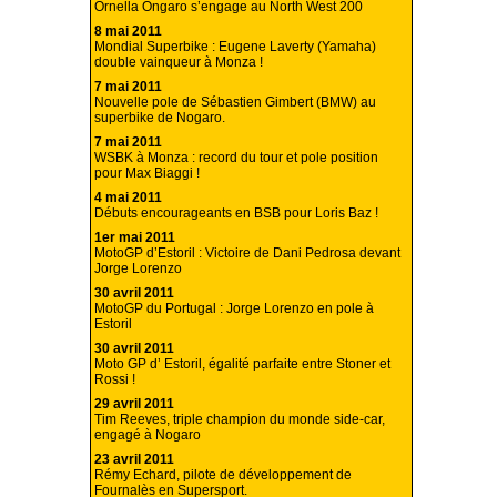
Ornella Ongaro s’engage au North West 200
8 mai 2011
Mondial Superbike : Eugene Laverty (Yamaha)
double vainqueur à Monza !
7 mai 2011
Nouvelle pole de Sébastien Gimbert (BMW) au
superbike de Nogaro.
7 mai 2011
WSBK à Monza : record du tour et pole position
pour Max Biaggi !
4 mai 2011
Débuts encourageants en BSB pour Loris Baz !
1er mai 2011
MotoGP d’Estoril : Victoire de Dani Pedrosa devant
Jorge Lorenzo
30 avril 2011
MotoGP du Portugal : Jorge Lorenzo en pole à
Estoril
30 avril 2011
Moto GP d’ Estoril, égalité parfaite entre Stoner et
Rossi !
29 avril 2011
Tim Reeves, triple champion du monde side-car,
engagé à Nogaro
23 avril 2011
Rémy Echard, pilote de développement de
Fournalès en Supersport.