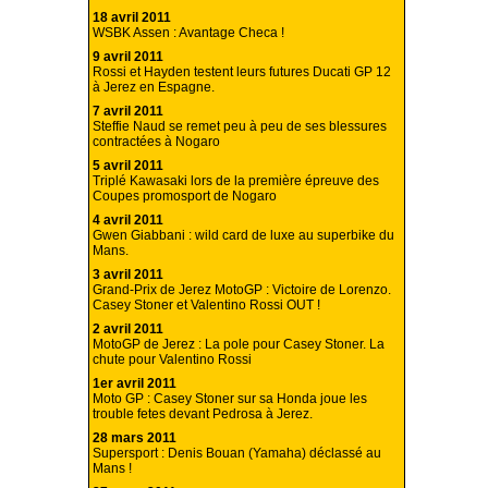
18 avril 2011
WSBK Assen : Avantage Checa !
9 avril 2011
Rossi et Hayden testent leurs futures Ducati GP 12
à Jerez en Espagne.
7 avril 2011
Steffie Naud se remet peu à peu de ses blessures
contractées à Nogaro
5 avril 2011
Triplé Kawasaki lors de la première épreuve des
Coupes promosport de Nogaro
4 avril 2011
Gwen Giabbani : wild card de luxe au superbike du
Mans.
3 avril 2011
Grand-Prix de Jerez MotoGP : Victoire de Lorenzo.
Casey Stoner et Valentino Rossi OUT !
2 avril 2011
MotoGP de Jerez : La pole pour Casey Stoner. La
chute pour Valentino Rossi
1er avril 2011
Moto GP : Casey Stoner sur sa Honda joue les
trouble fetes devant Pedrosa à Jerez.
28 mars 2011
Supersport : Denis Bouan (Yamaha) déclassé au
Mans !