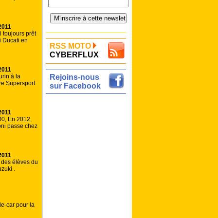
2011
 toujours prêt
fi Ducati en
RSS MOTO
CYBERFLUX
2011
rin à la
Rejoins-nous
tre Supersport
sur Facebook
2011
00, En 2012,
ni passe chez
2011
 des élèves du
zuki .
e-car pour la