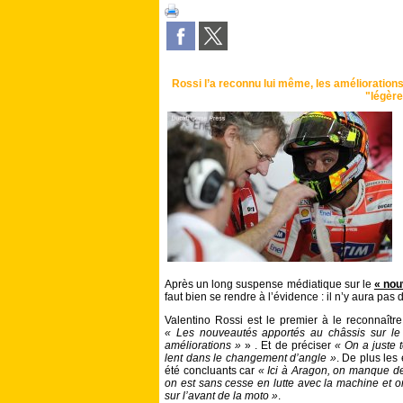
Rossi l’a reconnu lui même, les améliorations
"légèr
Après un long suspense médiatique sur le
« nou
faut bien se rendre à l’évidence : il n’y aura pas 
Valentino Rossi est le premier à le reconnaître
« Les nouveautés apportés au châssis sur le 
améliorations »
» . Et de préciser
« On a juste t
lent dans le changement d’angle »
. De plus les
été concluants car
« Ici à Aragon, on manque de
on est sans cesse en lutte avec la machine et 
sur l’avant de la moto »
.