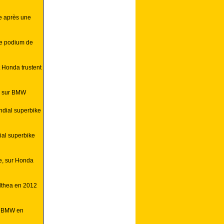
e après une
ue podium de
 Honda trustent
e sur BMW
ndial superbike
al superbike
e, sur Honda
Althea en 2012
o BMW en