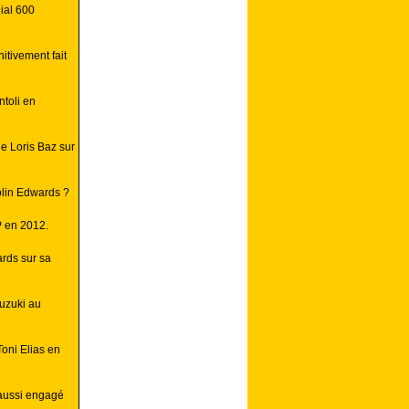
ial 600
itivement fait
toli en
e Loris Baz sur
lin Edwards ?
P en 2012.
ards sur sa
uzuki au
Toni Elias en
 aussi engagé