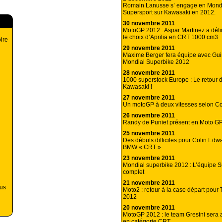
Romain Lanusse s’ engage en Mond
Supersport sur Kawasaki en 2012.
30 novembre 2011
MotoGP 2012 : Aspar Martinez a défin
le choix d’Aprilia en CRT 1000 cm3
oire
29 novembre 2011
Maxime Berger fera équipe avec Guin
Mondial Superbike 2012
28 novembre 2011
1000 superstock Europe : Le retour d
Kawasaki !
27 novembre 2011
Un motoGP à deux vitesses selon Co
26 novembre 2011
Randy de Puniet présent en Moto G
25 novembre 2011
Des débuts difficiles pour Colin Edw
BMW « CRT »
23 novembre 2011
Mondial superbike 2012 : L’équipe S
complet
21 novembre 2011
ous
Moto2 : retour à la case départ pour 
2012
20 novembre 2011
MotoGP 2012 : le team Gresini sera
en catégorie CRT