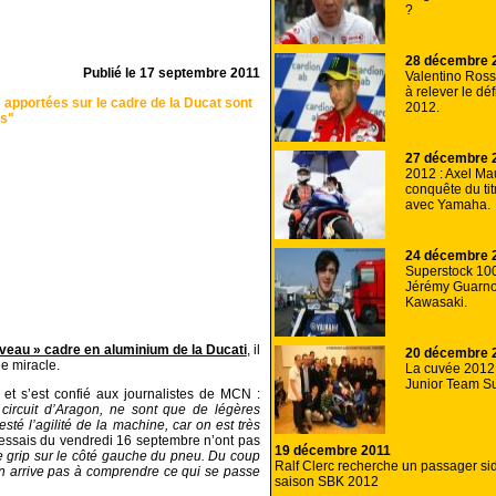
?
28 décembre 
Publié le
17 septembre 2011
Valentino Rossi
à relever le dé
 apportées sur le cadre de la Ducat sont
2012.
es"
27 décembre 
2012 : Axel Mau
conquête du ti
avec Yamaha.
24 décembre 
Superstock 10
Jérémy Guarno
Kawasaki.
veau » cadre en aluminium de la Ducati
, il
20 décembre 
de miracle.
La cuvée 2012
Junior Team Su
 et s’est confié aux journalistes de MCN :
circuit d’Aragon, ne sont que de légères
esté l’agilité de la machine, car on est très
 essais du vendredi 16 septembre n’ont pas
19 décembre 2011
 grip sur le côté gauche du pneu. Du coup
Ralf Clerc recherche un passager sid
on arrive pas à comprendre ce qui se passe
saison SBK 2012