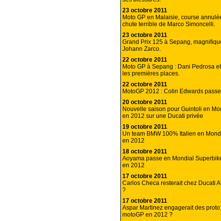
23 octobre 2011
Moto GP en Malaisie, course annulé
chute terrible de Marco Simoncelli.
23 octobre 2011
Grand Prix 125 à Sepang, magnifiq
Johann Zarco.
22 octobre 2011
Moto GP à Sepang : Dani Pedrosa et
les premières places.
22 octobre 2011
MotoGP 2012 : Colin Edwards pass
20 octobre 2011
Nouvelle saison pour Guintoli en Mo
en 2012 sur une Ducati privée
19 octobre 2011
Un team BMW 100% Italien en Mondi
en 2012
18 octobre 2011
Aoyama passe en Mondial Superbik
en 2012
17 octobre 2011
Carlos Checa resterait chez Ducati 
?
17 octobre 2011
Aspar Martinez engagerait des prot
motoGP en 2012 ?