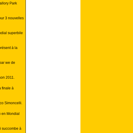
allory Park
our 3 nouvelles
dial superbile
résent à la
par we de
ison 2011.
 finale à
co Simoncelli.
u en Mondial
i succombe à