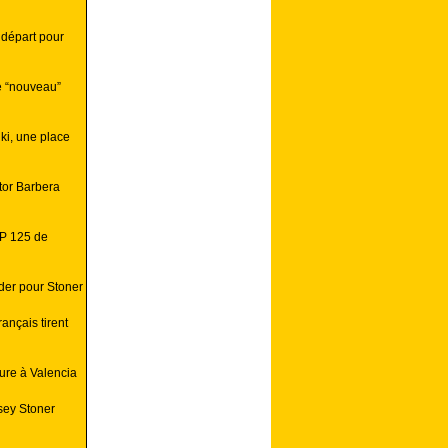
 départ pour
e “nouveau”
ki, une place
tor Barbera
GP 125 de
der pour Stoner
ançais tirent
eure à Valencia
sey Stoner