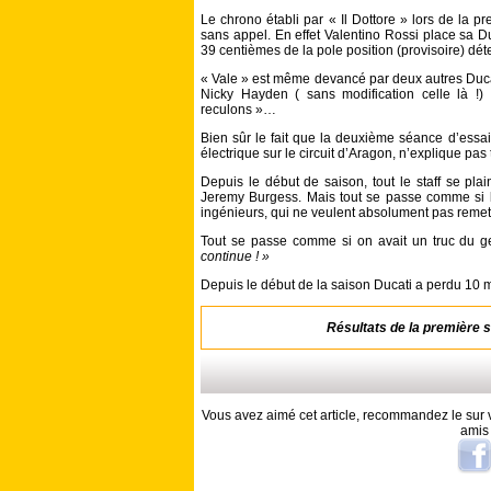
Le chrono établi par « Il Dottore » lors de la pr
sans appel. En effet Valentino Rossi place sa D
39 centièmes de la pole position (provisoire) dé
« Vale » est même devancé par deux autres Ducat
Nicky Hayden ( sans modification celle là !)
reculons »…
Bien sûr le fait que la deuxième séance d’essa
électrique sur le circuit d’Aragon, n’explique pas 
Depuis le début de saison, tout le staff se pl
Jeremy Burgess. Mais tout se passe comme si le
ingénieurs, qui ne veulent absolument pas remet
Tout se passe comme si on avait un truc du 
continue ! »
Depuis le début de la saison Ducati a perdu 10 
Résultats de la première s
Vous avez aimé cet article, recommandez le sur v
amis