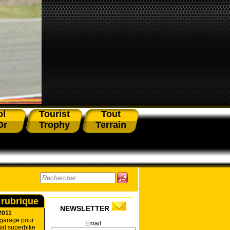
ol
Tourist
Tout
Or
Trophy
Terrain
 rubrique
NEWSLETTER
2011
 garage pour
Email
al superbike