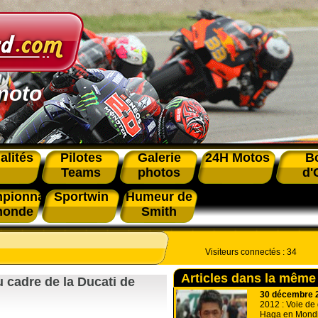
moto
alités
Pilotes
Galerie
24H Motos
B
Teams
photos
d'
pionnat
Sportwin
Humeur de
monde
Smith
Visiteurs connectés :
34
Articles dans la même
 cadre de la Ducati de
30 décembre 
2012 : Voie de
Haga en Mondi