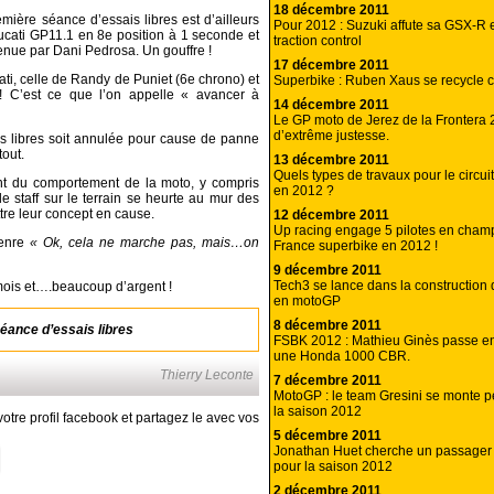
18 décembre 2011
emière séance d’essais libres est d’ailleurs
Pour 2012 : Suzuki affute sa GSX-R e
ucati GP11.1 en 8e position à 1 seconde et
traction control
tenue par Dani Pedrosa. Un gouffre !
17 décembre 2011
i, celle de Randy de Puniet (6e chrono) et
Superbike : Ruben Xaus se recycle 
 ! C’est ce que l’on appelle « avancer à
14 décembre 2011
Le GP moto de Jerez de la Frontera
d’extrême justesse.
is libres soit annulée pour cause de panne
tout.
13 décembre 2011
Quels types de travaux pour le circui
aint du comportement de la moto, y compris
en 2012 ?
 staff sur le terrain se heurte au mur des
tre leur concept en cause.
12 décembre 2011
Up racing engage 5 pilotes en cham
genre
« Ok, cela ne marche pas, mais…on
France superbike en 2012 !
9 décembre 2011
Tech3 se lance dans la construction
mois et….beaucoup d’argent !
en motoGP
8 décembre 2011
éance d’essais libres
FSBK 2012 : Mathieu Ginès passe en
une Honda 1000 CBR.
Thierry Leconte
7 décembre 2011
MotoGP : le team Gresini se monte pet
la saison 2012
otre profil facebook et partagez le avec vos
5 décembre 2011
Jonathan Huet cherche un passager 
pour la saison 2012
2 décembre 2011