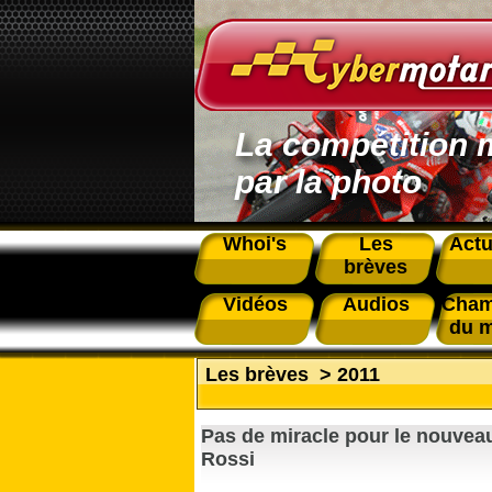
La compétition 
par la photo
Whoi's
Les
Actu
brèves
Vidéos
Audios
Cham
du 
Les brèves
>
2011
Pas de miracle pour le nouveau
Rossi