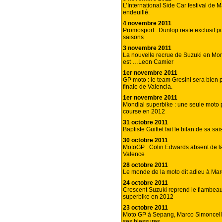
L’International Side Car festival de M
endeuillé.
4 novembre 2011
Promosport : Dunlop reste exclusif p
saisons
3 novembre 2011
La nouvelle recrue de Suzuki en Mon
est …Leon Camier
1er novembre 2011
GP moto : le team Gresini sera bien p
finale de Valencia.
1er novembre 2011
Mondial superbike : une seule moto 
course en 2012
31 octobre 2011
Baptiste Guittet fait le bilan de sa sa
30 octobre 2011
MotoGP : Colin Edwards absent de la
Valence
28 octobre 2011
Le monde de la moto dit adieu à Mar
24 octobre 2011
Crescent Suzuki reprend le flambea
superbike en 2012
23 octobre 2011
Moto GP à Sepang, Marco Simoncell
ses blessures.