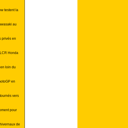
w testent la
Kawasaki au
s privés en
z LCR Honda
en loin du
 motoGP en
tournés vers
moment pour
 hivernaux de