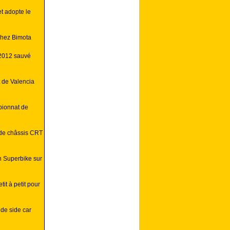
t adopte le
chez Bimota
 2012 sauvé
t de Valencia
pionnat de
 de châssis CRT
 Superbike sur
it à petit pour
de side car