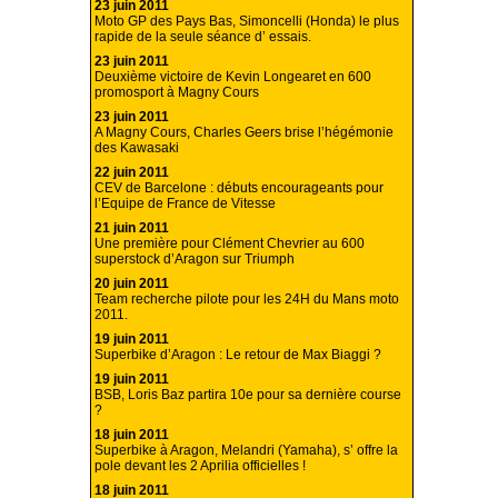
23 juin 2011
Moto GP des Pays Bas, Simoncelli (Honda) le plus
rapide de la seule séance d’ essais.
23 juin 2011
Deuxième victoire de Kevin Longearet en 600
promosport à Magny Cours
23 juin 2011
A Magny Cours, Charles Geers brise l’hégémonie
des Kawasaki
22 juin 2011
CEV de Barcelone : débuts encourageants pour
l’Equipe de France de Vitesse
21 juin 2011
Une première pour Clément Chevrier au 600
superstock d’Aragon sur Triumph
20 juin 2011
Team recherche pilote pour les 24H du Mans moto
2011.
19 juin 2011
Superbike d’Aragon : Le retour de Max Biaggi ?
19 juin 2011
BSB, Loris Baz partira 10e pour sa dernière course
?
18 juin 2011
Superbike à Aragon, Melandri (Yamaha), s’ offre la
pole devant les 2 Aprilia officielles !
18 juin 2011