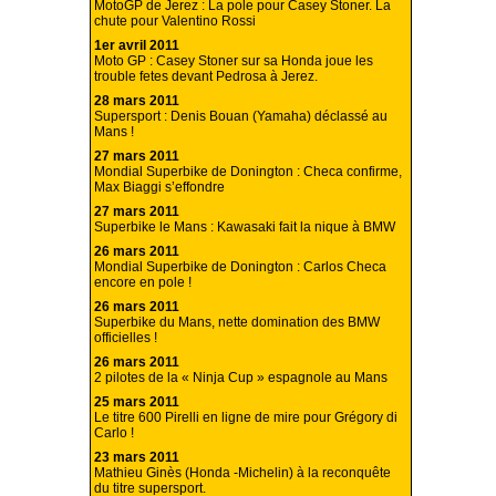
MotoGP de Jerez : La pole pour Casey Stoner. La
chute pour Valentino Rossi
1er avril 2011
Moto GP : Casey Stoner sur sa Honda joue les
trouble fetes devant Pedrosa à Jerez.
28 mars 2011
Supersport : Denis Bouan (Yamaha) déclassé au
Mans !
27 mars 2011
Mondial Superbike de Donington : Checa confirme,
Max Biaggi s’effondre
27 mars 2011
Superbike le Mans : Kawasaki fait la nique à BMW
26 mars 2011
Mondial Superbike de Donington : Carlos Checa
encore en pole !
26 mars 2011
Superbike du Mans, nette domination des BMW
officielles !
26 mars 2011
2 pilotes de la « Ninja Cup » espagnole au Mans
25 mars 2011
Le titre 600 Pirelli en ligne de mire pour Grégory di
Carlo !
23 mars 2011
Mathieu Ginès (Honda -Michelin) à la reconquête
du titre supersport.