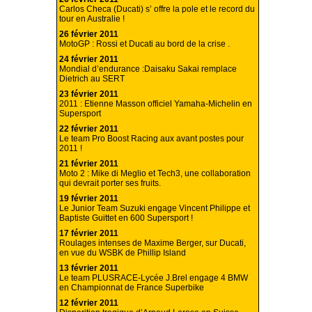
Carlos Checa (Ducati) s’ offre la pole et le record du
tour en Australie !
26 février 2011
MotoGP : Rossi et Ducati au bord de la crise .
24 février 2011
Mondial d’endurance :Daisaku Sakai remplace
Dietrich au SERT
23 février 2011
2011 : Etienne Masson officiel Yamaha-Michelin en
Supersport
22 février 2011
Le team Pro Boost Racing aux avant postes pour
2011 !
21 février 2011
Moto 2 : Mike di Meglio et Tech3, une collaboration
qui devrait porter ses fruits.
19 février 2011
Le Junior Team Suzuki engage Vincent Philippe et
Baptiste Guittet en 600 Supersport !
17 février 2011
Roulages intenses de Maxime Berger, sur Ducati,
en vue du WSBK de Phillip Island
13 février 2011
Le team PLUSRACE-Lycée J.Brel engage 4 BMW
en Championnat de France Superbike
12 février 2011