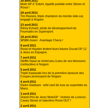
30 avril 2011
Moto GP d’ Estoril, égalité parfaite entre Stoner et
Rossi !
29 avril 2011
Tim Reeves, triple champion du monde side-car,
engagé à Nogaro
23 avril 2011
Rémy Echard, pilote de développement de
Fournalès en Supersport.
18 avril 2011
WSBK Assen : Avantage Checa !
9 avril 2011
Rossi et Hayden testent leurs futures Ducati GP 12
à Jerez en Espagne.
7 avril 2011
Steffie Naud se remet peu à peu de ses blessures
contractées à Nogaro
5 avril 2011
Triplé Kawasaki lors de la première épreuve des
Coupes promosport de Nogaro
4 avril 2011
Gwen Giabbani : wild card de luxe au superbike du
Mans.
3 avril 2011
Grand-Prix de Jerez MotoGP : Victoire de Lorenzo.
Casey Stoner et Valentino Rossi OUT !
2 avril 2011