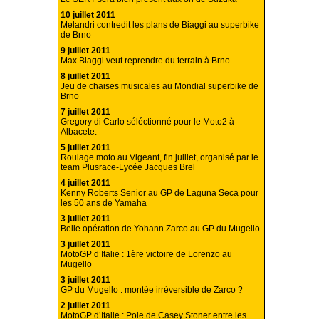
10 juillet 2011
Melandri contredit les plans de Biaggi au superbike
de Brno
9 juillet 2011
Max Biaggi veut reprendre du terrain à Brno.
8 juillet 2011
Jeu de chaises musicales au Mondial superbike de
Brno
7 juillet 2011
Gregory di Carlo séléctionné pour le Moto2 à
Albacete.
5 juillet 2011
Roulage moto au Vigeant, fin juillet, organisé par le
team Plusrace-Lycée Jacques Brel
4 juillet 2011
Kenny Roberts Senior au GP de Laguna Seca pour
les 50 ans de Yamaha
3 juillet 2011
Belle opération de Yohann Zarco au GP du Mugello
3 juillet 2011
MotoGP d’Italie : 1ère victoire de Lorenzo au
Mugello
3 juillet 2011
GP du Mugello : montée irréversible de Zarco ?
2 juillet 2011
MotoGP d’Italie : Pole de Casey Stoner entre les