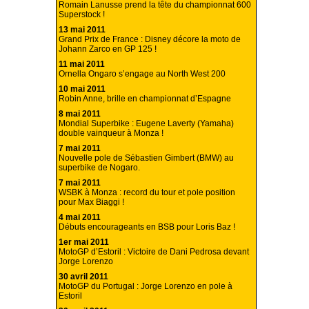
Romain Lanusse prend la tête du championnat 600
Superstock !
13 mai 2011
Grand Prix de France : Disney décore la moto de
Johann Zarco en GP 125 !
11 mai 2011
Ornella Ongaro s’engage au North West 200
10 mai 2011
Robin Anne, brille en championnat d’Espagne
8 mai 2011
Mondial Superbike : Eugene Laverty (Yamaha)
double vainqueur à Monza !
7 mai 2011
Nouvelle pole de Sébastien Gimbert (BMW) au
superbike de Nogaro.
7 mai 2011
WSBK à Monza : record du tour et pole position
pour Max Biaggi !
4 mai 2011
Débuts encourageants en BSB pour Loris Baz !
1er mai 2011
MotoGP d’Estoril : Victoire de Dani Pedrosa devant
Jorge Lorenzo
30 avril 2011
MotoGP du Portugal : Jorge Lorenzo en pole à
Estoril