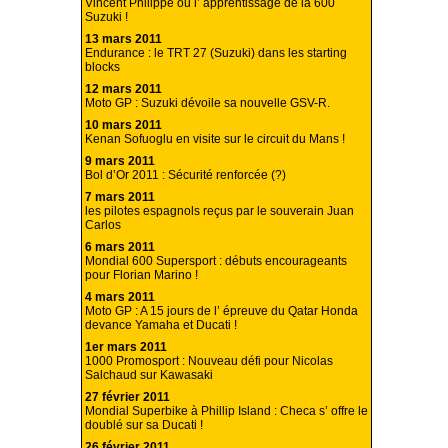
Vincent Philippe ou l’ apprentissage de la 600
Suzuki !
13 mars 2011
Endurance : le TRT 27 (Suzuki) dans les starting
blocks
12 mars 2011
Moto GP : Suzuki dévoile sa nouvelle GSV-R.
10 mars 2011
Kenan Sofuoglu en visite sur le circuit du Mans !
9 mars 2011
Bol d’Or 2011 : Sécurité renforcée (?)
7 mars 2011
les pilotes espagnols reçus par le souverain Juan
Carlos
6 mars 2011
Mondial 600 Supersport : débuts encourageants
pour Florian Marino !
4 mars 2011
Moto GP : A 15 jours de l’ épreuve du Qatar Honda
devance Yamaha et Ducati !
1er mars 2011
1000 Promosport : Nouveau défi pour Nicolas
Salchaud sur Kawasaki
27 février 2011
Mondial Superbike à Phillip Island : Checa s’ offre le
doublé sur sa Ducati !
26 février 2011