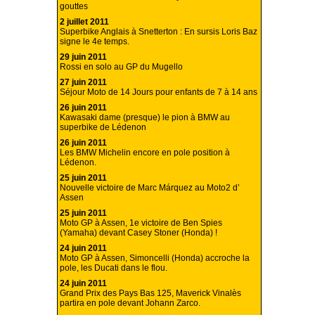
gouttes
2 juillet 2011
Superbike Anglais à Snetterton : En sursis Loris Baz
signe le 4e temps.
29 juin 2011
Rossi en solo au GP du Mugello
27 juin 2011
Séjour Moto de 14 Jours pour enfants de 7 à 14 ans
26 juin 2011
Kawasaki dame (presque) le pion à BMW au
superbike de Lédenon
26 juin 2011
Les BMW Michelin encore en pole position à
Lédenon.
25 juin 2011
Nouvelle victoire de Marc Márquez au Moto2 d’
Assen
25 juin 2011
Moto GP à Assen, 1e victoire de Ben Spies
(Yamaha) devant Casey Stoner (Honda) !
24 juin 2011
Moto GP à Assen, Simoncelli (Honda) accroche la
pole, les Ducati dans le flou.
24 juin 2011
Grand Prix des Pays Bas 125, Maverick Vinalès
partira en pole devant Johann Zarco.