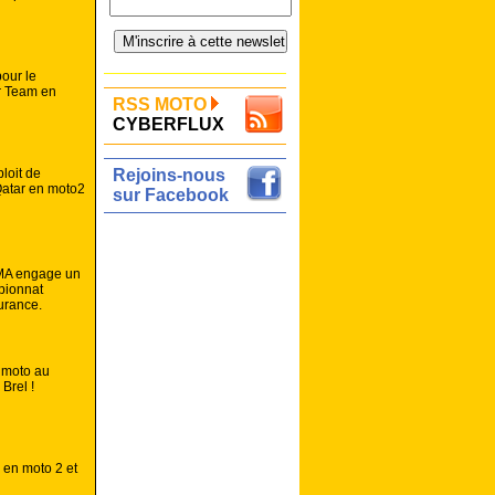
pour le
r Team en
RSS MOTO
CYBERFLUX
ploit de
Rejoins-nous
atar en moto2
sur Facebook
MA engage un
pionnat
urance.
 moto au
Brel !
 en moto 2 et