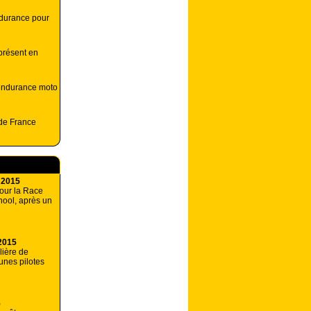
durance pour
présent en
endurance moto
 de France
 2015
pour la Race
ool, après un
2015
lière de
unes pilotes
5