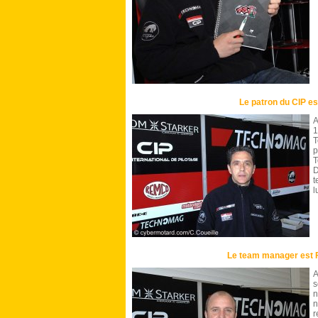
Le patron du CIP es
A
T
T
D
t
l
Le team manager est 
A
s
r