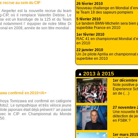
 recrue au sein du CIP
26 février 2010
Nouveau challenge en Mondial d’en
 Aegerter est la nouvelle recrue du team
le Team 18 des sapeurs pompiers
-CIP, où il remplace Valentin Debise. Le
5 février 2010
se est un transfuge de la 125 et du Team
Le tandem BMW-Michelin sera bien 
fut notamment l’ équipier de notre Mike Di
superbike France en 2010
ional en 2008, année de son titre mondial .
1er février 2010
RAC 41 en championnat Mondial d’
en 2010
22 janvier 2010
Un 2e pilote Aprilia en championnat
superbike en 2010
2013 à 2015
1er décembre
Note positive 
Experience Sch
wa confirmé en 2010</A>
an de (…)
hoya Tomizawa est confirmé en catégorie
oto2. Le sympathique et très véloce jeune
27 novembre 
ilote japonais était déjà présent l’ an passé
Une nouvelle fi
vec le CIP en Championnat du Monde
détection de je
50.
en FSBK ?
1er mars 201