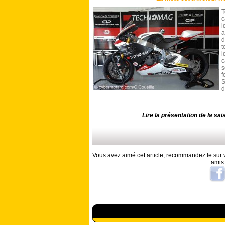
c
i
a
d
t
i
c
s
f
S
d
Lire la présentation de la sa
Vous avez aimé cet article, recommandez le sur v
amis
A lire aussi