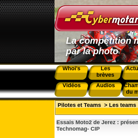
La compétition 
par la photo
Whoi's
Les
Actu
brèves
Vidéos
Audios
Cham
du 
Pilotes et Teams
>
Les teams
Essais Moto2 de Jerez : prése
Technomag- CIP