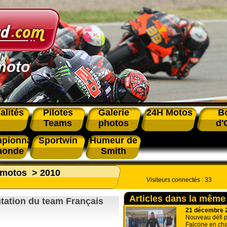
moto
alités
Pilotes
Galerie
24H Motos
B
Teams
photos
d'
pionnat
Sportwin
Humeur de
monde
Smith
 motos
>
2010
Visiteurs connectés :
33
Articles dans la même
ntation du team Français
21 décembre 
Nouveau défi 
Falcone en ch