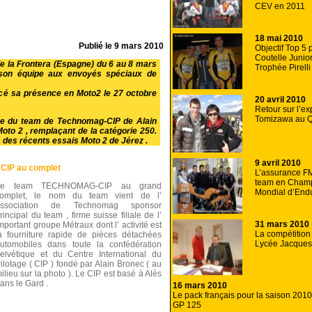
CEV en 2011
18 mai 2010
Publié le
9 mars 2010
Objectif Top 5 
Coutelle Junio
de la Frontera (Espagne) du 6 au 8 mars
Trophée Pirelli
son équipe aux envoyés spéciaux de
oncé sa présence en
Moto2
le 27 octobre
20 avril 2010
Retour sur l’ex
Tomizawa au Q
ce du team de Technomag-CIP de Alain
oto 2
, remplaçant de la catégorie 250.
 des récents essais Moto 2 de Jérez .
9 avril 2010
CIP au complet
L’assurance F
team en Cham
Le team TECHNOMAG-CIP au grand
Mondial d’End
omplet, le nom du team vient de l’
association de Technomag sponsor
rincipal du team , firme suisse filiale de l’
31 mars 2010
mportant groupe Métraux dont l’ activité est
La compétition
a fourniture rapide de pièces détachées
Lycée Jacques 
utomobiles dans toute la confédération
elvétique et du Centre International du
ilotage ( CIP ) fondé par Alain Bronec ( au
ilieu sur la photo ). Le CIP est basé à Alès
ans le Gard .
16 mars 2010
Le pack français pour la saison 2010
GP 125