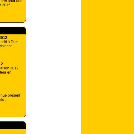
prêt pour une
n 2015
2012
prêt à fêter
xistence
12
 saison 2012
teur en
enue présent
ts .