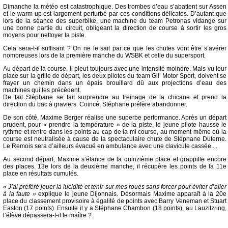
Dimanche la météo est catastrophique. Des trombes d’eau s’abattent sur Assen
et le warm up est largement perturbé par ces conditions délicates. D’autant que
lors de la séance des superbike, une machine du team Petronas vidange sur
une bonne partie du circuit, obligeant la direction de course à sortir les gros
moyens pour nettoyer la piste.
Cela sera-t-il suffisant ? On ne le sait par ce que les chutes vont être s’avérer
nombreuses lors de la première manche du WSBK et celle du supersport.
Au départ de la course, il pleut toujours avec une intensité moindre. Mais vu leur
place sur la grille de départ, les deux pilotes du team Gil’ Motor Sport, doivent se
frayer un chemin dans un épais brouillard dû aux projections d’eau des
machines qui les précèdent.
De fait Stéphane se fait surprendre au freinage de la chicane et prend la
direction du bac à graviers. Coincé, Stéphane préfère abandonner.
De son côté, Maxime Berger réalise une superbe performance. Après un départ
prudent, pour « prendre la température » de la piste, le jeune pilote hausse le
rythme et rentre dans les points au cap de la mi course, au moment même où la
course est neutralisée à cause de la spectaculaire chute de Stéphane Duterne.
Le Remois sera d’ailleurs évacué en ambulance avec une clavicule cassée....
Au second départ, Maxime s’élance de la quinzième place et grappille encore
des places. 13e lors de la deuxième manche, il récupère les points de la 11e
place en résultats cumulés.
« J’ai préféré jouer la lucidité et tenir sur mes roues sans forcer pour éviter d’aller
à la faute »
explique le jeune Dijonnais. Désormais Maxime apparaît à la 20e
place du classement provisoire à égalité de points avec Barry Veneman et Stuart
Easton (17 points). Ensuite il y a Stéphane Chambon (18 points), au Lauzitzring,
l’élève dépassera-t-il le maître ?