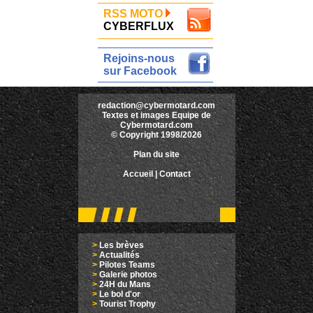
RSS MOTO
CYBERFLUX
Rejoins-nous
sur Facebook
redaction@cybermotard.com
Textes et images Equipe de
Cybermotard.com
© Copyright 1998/2026
Plan du site
Accueil
|
Contact
>
Les brèves
>
Actualités
>
Pilotes Teams
>
Galerie photos
>
24H du Mans
>
Le bol d'or
>
Tourist Trophy