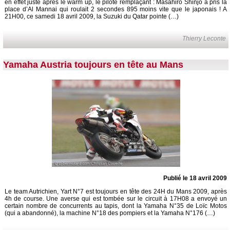
en effet juste après le warm up, le pilote remplaçant : Masahiro Shinjo a pris la
place d’Al Mannai qui roulait 2 secondes 895 moins vite que le japonais ! A
21H00, ce samedi 18 avril 2009, la Suzuki du Qatar pointe (…)
Thierry Leconte
Yamaha Austria toujours en tête au Mans
Publié le 18 avril 2009
Le team Autrichien, Yart N°7 est toujours en tête des 24H du Mans 2009, après
4h de course. Une averse qui est tombée sur le circuit à 17H08 a envoyé un
certain nombre de concurrents au tapis, dont la Yamaha N°35 de Loïc Motos
(qui a abandonné), la machine N°18 des pompiers et la Yamaha N°176 (…)