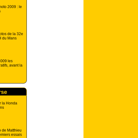
oto 2009 : le
s
tos de la 32e
4H du Mans
009 les
atifs, avant la
rse
r la Honda
ans
o de Matthieu
emiers essais