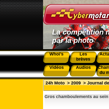
La compétition 
par la photo
Whoi's
Les
Actu
brèves
Vidéos
Audios
Cham
du 
24h Moto
>
2009
>
Journal de
Gros chamboulements au sein