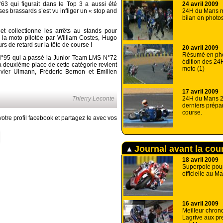
24 avril 2009
3 qui figurait dans le Top 3 a aussi été
24H du Mans m
es brassards s’est vu infliger un « stop and
bilan en photo
et collectionne les arrêts au stands pour
la moto pilotée par William Costes, Hugo
 de retard sur la tête de course !
20 avril 2009
Résumé en pho
N°95 qui a passé la Junior Team LMS N°72
édition des 2
La deuxième place de cette catégorie revient
moto (1)
ier Ulmann, Fréderic Bernon et Emilien
17 avril 2009
24H du Mans 2
Thierry Leconte
derniers prépar
course.
otre profil facebook et partagez le avec vos
Journal avant la cou
18 avril 2009
Superpole pou
officielle au M
16 avril 2009
Meilleur chron
Lagrive aux pr