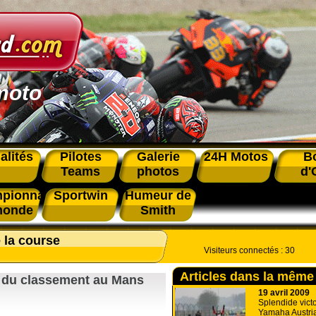
moto
alités
Pilotes
Galerie
24H Motos
B
Teams
photos
d'
pionnat
Sportwin
Humeur de
monde
Smith
 la course
Visiteurs connectés :
30
Articles dans la même
 du classement au Mans
19 avril 2009
Splendide victo
Yamaha Austria