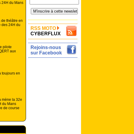
es 24H du Mans
 de théâtre en
ée des 24H du
RSS MOTO
CYBERFLUX
 pilote
Rejoins-nous
z QERT aux
sur Facebook
 toujours en
a mène la 32e
4H du Mans
re de course