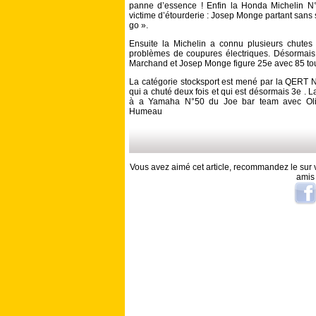
panne d’essence ! Enfin la Honda Michelin N°6
victime d’étourderie : Josep Monge partant sans s
go ».
Ensuite la Michelin a connu plusieurs chutes 
problèmes de coupures électriques. Désormais 
Marchand et Josep Monge figure 25e avec 85 tours
La catégorie stocksport est mené par la QERT 
qui a chuté deux fois et qui est désormais 3e . 
à a Yamaha N°50 du Joe bar team avec Oliv
Humeau
Vous avez aimé cet article, recommandez le sur v
amis