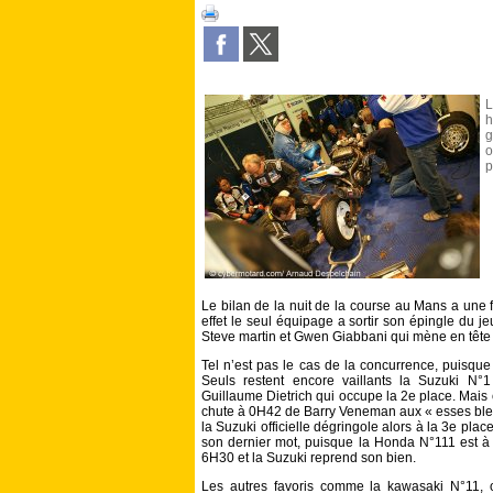
L
h
g
o
p
Le bilan de la nuit de la course au Mans a une f
effet le seul équipage a sortir son épingle du j
Steve martin et Gwen Giabbani qui mène en tête
Tel n’est pas le cas de la concurrence, puisque 
Seuls restent encore vaillants la Suzuki N°
Guillaume Dietrich qui occupe la 2e place. Mais c
chute à 0H42 de Barry Veneman aux « esses ble
la Suzuki officielle dégringole alors à la 3e place
son dernier mot, puisque la Honda N°111 est à 
6H30 et la Suzuki reprend son bien.
Les autres favoris comme la kawasaki N°11, 