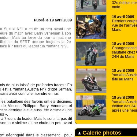
32e édition d
moto.
19 avril 2009
Publié le
19 avril 2009
Derniers coups
vue de l’arriv
a Suzuki N°1 a chuté un peu avant une
Mans
eure du matin avec Barry Veneman à son
uidon. Mais au lever du jour la machine
fficielle du SERT occupe toujours la 2e
18 avril 2009
lace à 7 tours du leader : la Yamaha N°7.
Changement de
salutaire che
24H du Mans
18 avril 2009
Yamaha Austria
tête au Mans
ois de plus laissé de profondes traces : En
eu est la Yamaha Austria N°7 d’Igor Jerman,
 sans avoir connu le moindre ennui.
18 avril 2009
les bataillons des favoris ont été décimés.
Yamaha Austri
1 de Vincent Philippe, Barry Veneman et
édition des 2
ette dernière a elle aussi été victime d’une
après une heu
us ».
 à 7 tours du leader. Mais le sort n’a pas dit
son tour victime d’une chute un peu avant
Galerie photos
ont dégringolé dans le classement , pour