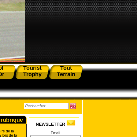
ol
Tourist
Tout
Or
Trophy
Terrain
 rubrique
NEWSLETTER
ire de la
Email
 lors de la