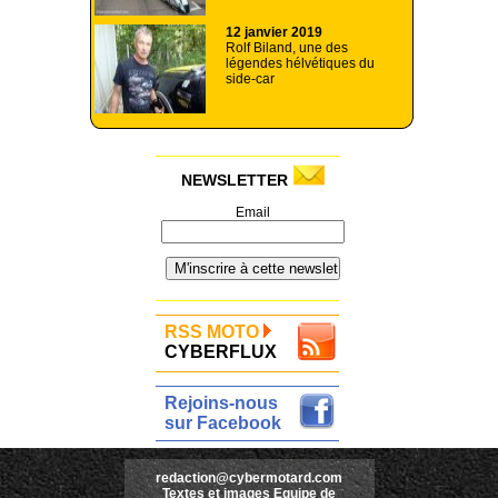
12 janvier 2019
Rolf Biland, une des
légendes hélvétiques du
side-car
NEWSLETTER
Email
RSS MOTO
CYBERFLUX
Rejoins-nous
sur Facebook
redaction@cybermotard.com
Textes et images Equipe de