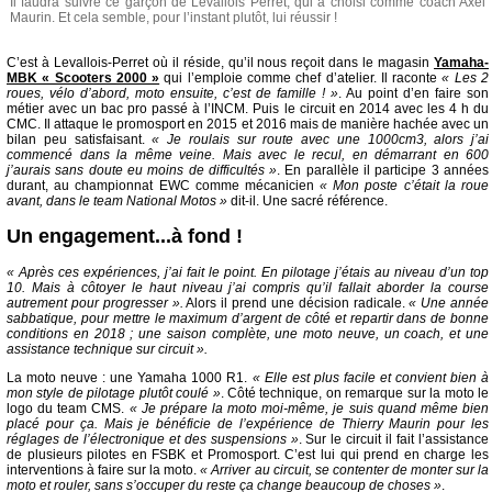
Il faudra suivre ce garçon de Levallois Perret, qui a choisi comme coach Axel
Maurin. Et cela semble, pour l’instant plutôt, lui réussir !
C’est à Levallois-Perret où il réside, qu’il nous reçoit dans le magasin
Yamaha-
MBK « Scooters 2000 »
qui l’emploie comme chef d’atelier. Il raconte
« Les 2
roues, vélo d’abord, moto ensuite, c’est de famille ! »
. Au point d’en faire son
métier avec un bac pro passé à l’INCM. Puis le circuit en 2014 avec les 4 h du
CMC. Il attaque le promosport en 2015 et 2016 mais de manière hachée avec un
bilan peu satisfaisant.
« Je roulais sur route avec une 1000cm3, alors j’ai
commencé dans la même veine. Mais avec le recul, en démarrant en 600
j’aurais sans doute eu moins de difficultés »
. En parallèle il participe 3 années
durant, au championnat EWC comme mécanicien
« Mon poste c’était la roue
avant, dans le team National Motos »
dit-il. Une sacré référence.
Un engagement...à fond !
« Après ces expériences, j’ai fait le point. En pilotage j’étais au niveau d’un top
10. Mais à côtoyer le haut niveau j’ai compris qu’il fallait aborder la course
autrement pour progresser ».
Alors il prend une décision radicale.
« Une année
sabbatique, pour mettre le maximum d’argent de côté et repartir dans de bonne
conditions en 2018 ; une saison complète, une moto neuve, un coach, et une
assistance technique sur circuit ».
La moto neuve : une Yamaha 1000 R1.
« Elle est plus facile et convient bien à
mon style de pilotage plutôt coulé »
. Côté technique, on remarque sur la moto le
logo du team CMS.
« Je prépare la moto moi-même, je suis quand même bien
placé pour ça. Mais je bénéficie de l’expérience de Thierry Maurin pour les
réglages de l’électronique et des suspensions »
. Sur le circuit il fait l’assistance
de plusieurs pilotes en FSBK et Promosport. C’est lui qui prend en charge les
interventions à faire sur la moto.
« Arriver au circuit, se contenter de monter sur la
moto et rouler, sans s’occuper du reste ça change beaucoup de choses »
.