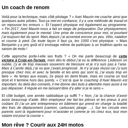
Un coach de renom
Voilà pour la technique, mais côté pilotage ?
« Axel Maurin me coache ainsi que
quelques autre pilotes. Tout ça met en confiance, il y a une méthode de travail et
on repousse les erreurs »
. Et l’aspect physique est également au programme.
« Fin 2017, Axel Maurin nous a fait un stage de préparation. Dur physiquement,
mais également pour le mental. Une prise de conscience pour moi, et pourtant
j’ai toujours fait du sport. Mais depuis j’ai accentué encore un peu. Vélo, natation
et course à pied. De toute façon il faut ça, les 1000 c’est physique. »
Mais
Benjamin y a pris goût et il envisage même de participer à un triathlon après sa
saison de moto !
Cette approche porte-t-elle ses fruits ?
« On me parle beaucoup de
cette
victoire à Croix-en-Ternois
, mais dès le début j’ai vu la différence. Lédenon on
oublie, j’y ai de trop mauvais souvenirs de blessure et je n’y suis pas à l’aise.
Mais à Carole déjà, j’ai vu que j’avais progressé. Je n’y ai pas réussi car j’y suis
presque chez moi, et avec la famille et les amis qui sont là, j’ai voulu trop en
faire »
. 4e temps aux essais, 2e place en demi finale, mais en course un tout
droit et il termine hors des points.
« C’est là que le coaching d’Axel Maurin est
important. Au delà des conseils, il me donne des buts à atteindre mais aussi à ne
pas dépasser. Il régule en me laissant libre d’y aller si je le sens ».
Et côté budget, une année sabbatique ça suffit ?
« Non, j’ai la chance d’avoir
aussi beaucoup d’aide. Mon employeur me fait les pièces et les pneus à prix
coûtant. Et j’ai un ami entrepreneur en bâtiment qui prend en charge la totalité
des frais de déplacement (camion, carburant, péage …). Sur les circuits mes
parents sont là également pour m’assister et comme je vis chez eux, tout mon
salaire est pour la course ».
Mon rêve ? Courir aux 24H motos