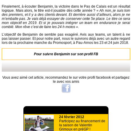
Finalement, à écouter Benjamin, la victoire dans le Pas de Calais est un résultat
logique. Mais alors, le titre est-il jouable dès cette année ?
« Ah non, je suis loin
des premiers, et il y a des clients devant. Et derrière aussi d’ailleurs, alors je ne
m’emballe pas. Je vais déjà essayer de conserver cette 5e place. Le titre ce sera
mon objectif en 2019. Et si je pouvais intégrer un team en endurance je serai
comblé. Mon rêve c’est de faire les 24 h motos ».
L’objectif de Benjamin de semble pas exagéré. Avis aux teams, un talent à ne
pas laisser passer. Et pour notre part, nous le suivrons déjà avec un autre regard
lors de la prochaine manche du Promosport, à Pau-Arnos les 23 et 24 juin 2018.
Pour suivre Benjamin sur son profil FB
Vous avez aimé cet article, recommandez le sur votre profil facebook et partagez
le avec vos amis
A lire aussi
24 février 2012
Participez au financement de
la saison de Valentin
Grimoux en préGP !