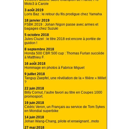
Moto3 à Carole
3 août 2019
Loris Baz : le retour du fils prodigue chez Yamaha
18 janvier 2019
FSBK 2019 : Johan Nigon passe avec armes et
bagages chez Suzuki
5 octobre 2018
Jules Cluzel : le titre 2018 est encore à portée de
guidon !
8 septembre 2018
Honda 500 CBR 500 cup : Thomas Furlan succède
à Matthieu F.
16 août 2018
Hommage en photos à Fabrice Miguet
9 juillet 2018
Tanguy Zaepfel, une révélation de la « filière » Millet
?
22 juin 2018
Billy Cornut, l’autre favori au titre en Coupes 1000
promosport.
19 juin 2018
Cédric Veron, un Français au service de Tom Sykes
en Mondial superbike
14 juin 2018
Johan Wang-Chang, pilote et enseignant...moto
27 mai 2018