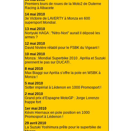
Premiers tours de roues de la Moto2 de Duterne
Racing à Albacete
14 mai 2010
3e Victoire de LAVERTY à Monza en 600
supersport Mondial.
13 mai 2010
Noriyuki HAGA : "Nitro-Nori" aurait il déposé les
armes ?
12 mai 2010
David Nivière rétabli pour le FSBK du Vigeant !
10 mai 2010
Monza : Mondial Superbike 2010 . Aprilia et Suzuki
prennent le pas sur DUCATI .
8 mai 2010
Max Biaggi sur Aprilia s’offre la pole en WSBK à
Monza !
5 mai 2010
Sotter impérial à Lédenon en 1000 Promosport !
2 mai 2010
Grand prix d’Espagne MotoGP : Jorge Lorenzo
frappe fort
1er mai 2010
Kévin Hiernaux en pole position en 1000
Promosport à Lédenon !
29 avril 2010
La Suzuki Yoshimura prête pour le superbike de