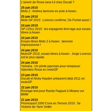
L’avenir de Rossi sera-t-il chez Ducati ?
25 juin 2010
Moto 2 : Andrea Iannone en pole à Assen.
25 juin 2010
Moto GP 2010 : Lorenzo confirme, De Puniet aussi !
24 juin 2010
GP 125cc 2010 : les espagnols font rage aux essais
libres à Assen.
24 juin 2010
Essais libres Moto 2 à Assen : Iannone
impressionne !
24 juin 2010
MotoGP 2010, essais libres à Assen : Jorge Lorenzo
est le plus rapide.
24 juin 2010
Yamaha : Un pilote japonais pour remplacer
Valentino Rossi en motoGP
23 juin 2010
Ducati et Nicky Hayden préparent déjà 2011 en
motoGP
22 juin 2010
Roulage test pour Randy Pagaud à Misano sur
BMW
21 juin 2010
Promosport 1000 Croix en Ternois 2010 : 5e
Victoire de Yann Sotter