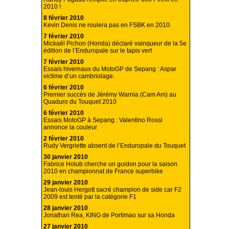
2010 !
8 février 2010
Kevin Denis ne roulera pas en FSBK en 2010.
7 février 2010
Mickaël Pichon (Honda) déclaré vainqueur de la 5e
édition de l’Enduropale sur le tapis vert
7 février 2010
Essais hivernaux du MotoGP de Sepang : Aspar
victime d’un cambriolage.
6 février 2010
Premier succès de Jérémy Warnia (Cam Am) au
Quaduro du Touquet 2010
6 février 2010
Essais MotoGP à Sepang : Valentino Rossi
annonce la couleur
2 février 2010
Rudy Vergriette absent de l’Enduropale du Touquet
30 janvier 2010
Fabrice Holub cherche un guidon pour la saison
2010 en championnat de France superbike
29 janvier 2010
Jean-louis Hergott sacré champion de side car F2
2009 est tenté par la catégorie F1
28 janvier 2010
Jonathan Rea, KING de Portimao sur sa Honda
27 janvier 2010