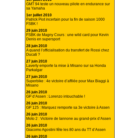
GMT 94 teste un nouveau pilote en endurance sur
sa Yamaha
1er juillet 2010
Patrick Piot incertain pour la fin de saison 1000
FSBK !
29 juin 2010
FSBK de Magny Cours : une wild card pour Kevin
Denis en supersport
28 juin 2010
A quand l’officialisation du transfert de Rossi chez
Ducati ?
27 juin 2010
Laverty emporte la mise à Misano sur sa Honda
Parkalgar
27 juin 2010
Superbike : 4e victoire d’affilée pour Max Biaggi à
Misano
26 juin 2010
GP d’Assen : Lorenzo intouchable !
26 juin 2010
GP 125 : Marquez remporte sa 3e victoire à Assen
26 juin 2010
Moto 2 : Victoire de Iannone au grand-prix d’Assen
26 juin 2010
Giacomo Agostini fête les 80 ans du TT d’Assen
26 juin 2010