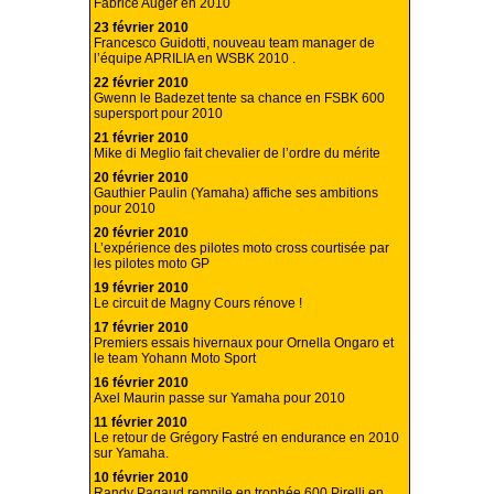
Fabrice Auger en 2010
23 février 2010
Francesco Guidotti, nouveau team manager de
l’équipe APRILIA en WSBK 2010 .
22 février 2010
Gwenn le Badezet tente sa chance en FSBK 600
supersport pour 2010
21 février 2010
Mike di Meglio fait chevalier de l’ordre du mérite
20 février 2010
Gauthier Paulin (Yamaha) affiche ses ambitions
pour 2010
20 février 2010
L’expérience des pilotes moto cross courtisée par
les pilotes moto GP
19 février 2010
Le circuit de Magny Cours rénove !
17 février 2010
Premiers essais hivernaux pour Ornella Ongaro et
le team Yohann Moto Sport
16 février 2010
Axel Maurin passe sur Yamaha pour 2010
11 février 2010
Le retour de Grégory Fastré en endurance en 2010
sur Yamaha.
10 février 2010
Randy Pagaud rempile en trophée 600 Pirelli en