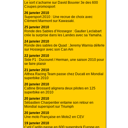
Le sort s’acharne sur David Bouvier 3e des 600
Coupes promosport
26 janvier 2010
Supersport 2010 : Une recrue de choix avec
Clément Marmont sur Kawasaki.
25 janvier 2010
Ronde des Sables d’Hossegor : Gautier Leclabart
crée la surprise dans les Landes avec sa Yamaha.
24 janvier 2010
Ronde des sables de Quad : Jeremy Warnia déferle
sur Hossegor avec son Can Am
22 janvier 2010
Side F1 : Ducouret / Herman, une saison 2010 pour
se faire plaisir
21 janvier 2010
Althea Racing Team passe chez Ducati en Mondial
superbike 2010
20 janvier 2010
Catline Brossard alignera deux pilotes en 125
superbike en 2010
20 janvier 2010
Sébastien Charpentier entame son retour en
Mondial supersport sur Triumph
20 janvier 2010
Une moto Française en Moto2 en CEV
19 janvier 2010
Cyril Carillo passe en 600 superstock Europe en