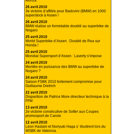
Monza
26 avril 2010
3e victoire d’affilée pour Badovini (BMW) en 1000
superstock à Assen !
26 avril 2010
BMW réalise un formidable doublé au superbike de
Nogaro
25 avril 2010
World Superbike d’Assen : Doublé de Rea sur
Honda !
25 avril 2010
Mondial Supersport d’Assen : Laverty s’impose
24 avril 2010
Montée en puissance des BMW au superbike de
Nogaro ?
24 avril 2010
Saison FSBK 2010 fortement compromise pour
Guillaume Dietrich
22 avril 2010
Disparition de Patrice More directeur technique à la
FFM
13 avril 2010
2e victoire consécutive de Sotter aux Coupes
promosport de Carole
12 avril 2010
Leon Haslam et Noriyuki Haga s’ illustrent lors du
WSBK de Valencia.