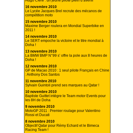
Hugo Clere : un jeune pilote plein d’avenir
16 novembre 2010
Le Lycée Jacques Brel recrute des mécanos de
compétition moto
15 novembre 2010
Maxime Berger roulera en Mondial Superbike en
2011 !
14 novembre 2010
Le SERT empoche la victoire et le titre mondial à
Doha !
13 novembre 2010
La BMW BMP N°99 s’ offre la pole aux 8 heures de
Doha !
12 novembre 2010
GP de Macao 2010 : 1 seul pilote Français en Chine
: Anthony Dos Santos
11 novembre 2010
Sylvain Guintoli prend ses marques au Qatar !
10 novembre 2010
Baptiste Guittet intègre le Team motor Events pour
les 8H de Doha
9 novembre 2010
MotoGP 2011 : Premier roulage pour Valentino
Rossi et Ducati
8 novembre 2010
Objectif Qatar pour Rémy Echard et le Bimeca
Racing Team !