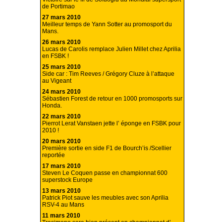
de Portimao
27 mars 2010
Meilleur temps de Yann Sotter au promosport du
Mans.
26 mars 2010
Lucas de Carolis remplace Julien Millet chez Aprilia
en FSBK !
25 mars 2010
Side car : Tim Reeves / Grégory Cluze à l’attaque
au Vigeant
24 mars 2010
Sébastien Forest de retour en 1000 promosports sur
Honda.
22 mars 2010
Pierrot Lerat Vanstaen jette l’ éponge en FSBK pour
2010 !
20 mars 2010
Première sortie en side F1 de Bourch’is /Scellier
reportée
17 mars 2010
Steven Le Coquen passe en championnat 600
superstock Europe
13 mars 2010
Patrick Piot sauve les meubles avec son Aprilia
RSV-4 au Mans
11 mars 2010