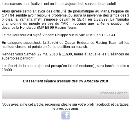
Les séances qualificatives ont eu lieues aujourd’hui, sous un beau soleil.
Alors qu’elle semblait avoir des difficulté de pneumatique au Mans, l’équipe du
GMT 94 semble avoir résolu le problème, puisqu’à la moyenne des temps des 3
pilotes, la Yamaha n°94 s’impose devant le SERT en 1:32,899. La Yamaha
championne du monde en titre du YART n’occupe que la 4eme position, et
devance la Honda du BMP Elf 99 Racing Team.
Le meilleur tour est signé Vincent Philippe sur la Suzuki n°1 en 1:32,041.
En catégorie superstock, la Suzuki du Quatar Endurance Racing Team fait les
meilleur chrono, et pointe en 9eme position au scratch.
Rendez vous Samedi 22 mai 2010 à 11h30, heure à laquelle les
3 séances de
superpoles
partiront.
Le départ de la course (qui est presqu’en totalité nocturne) , sera lancé ensuite à
18h00…
Classement séance d’essais des 8H Albacete 2010
Sébastien Gallego
Vous avez aimé cet article, recommandez le sur votre profil facebook et partagez
le avec vos amis