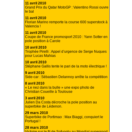
11 avril 2010
Grand Prix du Qatar MotoGP : Valentino Rossi ouvre
le bal
11 avril 2010
Florian Marino remporte la course 600 superstock à
Valencia !
11 avril 2010
Coupe de France promosport 2010 : Yann Sotter en
pole position à Carole
10 avril 2010
Trophée Pirelli : Appel d’urgence de Serge Nuques
pour Lucas Mahias
10 avril 2010
Stéphane Gallis tente le pari de la moto électrique !
9 avril 2010
Side-car : Sébastien Delannoy arrête la compétition
8 avril 2010
« Le nez dans la bulle » une expo photo de
Christian Coueille à Toulouse
3 avril 2010
Julien Da Costa décroche la pole position au
superbike de Lédenon.
29 mars 2010
Superbike de Portimao : Max Biaggi, conquiert le
Portugal !
28 mars 2010
Victoire sur le fil de Sofuoglu au Mondial supersport