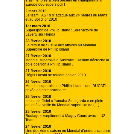
Trasimeno sera bien présent en championnat d’
Europe 600 superstock !
2 mars 2010
Le team FAST 9 s’ attaque aux 24 heures du Mans
et au Bol d’ or 2010
1er mars 2010
Supersport de Phillip Island : 1ère victoire de
Laverty sur Honda
28 février 2010
Le retour de Suzuki aux affaires au Mondial
Superbike de Phillip Island
27 février 2010
Mondial superbike d’Australie : Haslam décroche la
pole position à Phillip Island .
27 février 2010
Régis Laconi ne roulera pas en 2010.
26 février 2010
Mondial superbike de Phillip Island : une DUCATI
privée en pole provisoire .
25 février 2010
Le team officiel « Yamaha Sterilgarda » en plein
doute à la veille du Mondial superbike de (…)
25 février 2010
Roulage exceptionnel à Magny Cours avec le U2
Team.
24 février 2010
Une deuxième saison en Mondial d’endurance pour