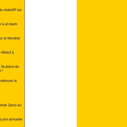
 du motoGP sur
e à un team
ur le Mondial
e Moto3 à
 3e place du
 !
retrouve la
Johan Zarco au
 prix annuelle