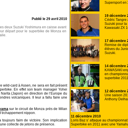
Supersport en 
19 décembre 
Publié le
29 avril 2010
Cédric Tangre
Suzuki pour la
es deux Suzuki Yoshimura en caisse avant
Kawasaki ZX 1
eur départ pour le superbike de Monza en
talie.
17 décembre 
Remise de dip
élèves du Juni
Suzuki.
14 décembre 
KAWASAKI en
en championna
superbike 2011
e wild-card à Assen, ne sera en fait présent
perbike. En effet son team manager Yohei
12 décembre 
 Narita (Japon) en direction de l’Europe du
Une saison 201
dres volcaniques. Il leur a fallu faire une
Anthony Delhal
ayama
sur le circuit de Monza près de Milan
t d’échappement nippon.
11 décembre 2010
Loris Baz s’ attaque au championnat
 a toujours faim de victoire. Son implication
Superbike en 2011 avec une Yamaha
une collecte de jetons de présence.