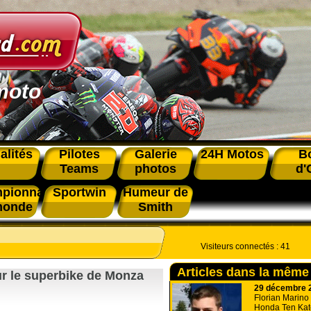
moto
alités
Pilotes
Galerie
24H Motos
B
Teams
photos
d'
pionnat
Sportwin
Humeur de
monde
Smith
Visiteurs connectés :
41
Articles dans la même
r le superbike de Monza
29 décembre 
Florian Marino 
Honda Ten Kat