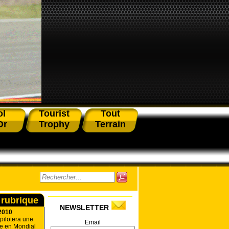
ol
Tourist
Tout
Or
Trophy
Terrain
 rubrique
NEWSLETTER
2010
pilotera une
Email
e en Mondial