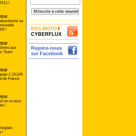
2011 !
2010
 abandonne sa
 nouvelle
RSS MOTO
0R !
CYBERFLUX
2010
lômes aux
Rejoins-nous
or Team
sur Facebook
2010
gage 2 ZX10R
t de France
 .
2010
0 en or pour
le !
 Anglais
 !