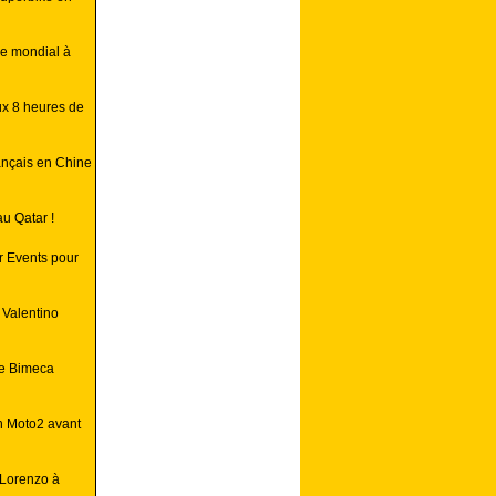
re mondial à
ux 8 heures de
ançais en Chine
u Qatar !
or Events pour
 Valentino
le Bimeca
en Moto2 avant
 Lorenzo à