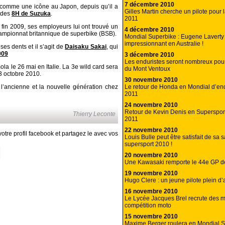
7 décembre 2010
u comme une icône au Japon, depuis qu’il a
Gilles Martin cherche un pilote pour
s des
8H de Suzuka
.
2011
 fin 2009, ses employeurs lui ont trouvé un
4 décembre 2010
hampionnat britannique de superbike (BSB).
Mondial Superbike : Eugene Lavert
impressionnant en Australie !
ses dents et il s’agit de
Daisaku Sakai
, qui
009
3 décembre 2010
Les enduristes seront nombreux pour
la le 26 mai en Italie. La 3e wild card sera
du Mont Ventoux
 octobre 2010.
30 novembre 2010
Le retour de Honda en Mondial d’en
l’ancienne et la nouvelle génération chez
2011
24 novembre 2010
Retour de Kevin Denis en Supersport
Thierry Leconte
2011
22 novembre 2010
otre profil facebook et partagez le avec vos
Louis Bulle peut être satisfait de sa 
supersport 2010 !
20 novembre 2010
Une Kawasaki remporte le 44e GP 
19 novembre 2010
Hugo Clere : un jeune pilote plein d’
16 novembre 2010
Le Lycée Jacques Brel recrute des 
compétition moto
15 novembre 2010
Maxime Berger roulera en Mondial 