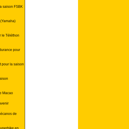
 la saison FSBK
y (Yamaha)
 le Téléthon
durance pour
 pour la saison
saison
de Macao
avenir
mécanos de
Superbike en