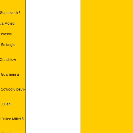
Superstock !
 à Motegi
 blesse
 Sofuoglu
 Crutchlow
y Guarnoni à
 Sofuoglu peut-
 Julien
Julien Millet à