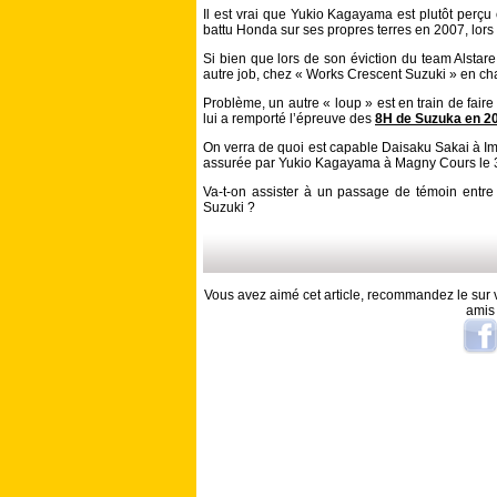
Il est vrai que Yukio Kagayama est plutôt perç
battu Honda sur ses propres terres en 2007, lor
Si bien que lors de son éviction du team Alstare
autre job, chez « Works Crescent Suzuki » en c
Problème, un autre « loup » est en train de faire 
lui a remporté l’épreuve des
8H de Suzuka en 2
On verra de quoi est capable Daisaku Sakai à Imo
assurée par Yukio Kagayama à Magny Cours le 3
Va-t-on assister à un passage de témoin entre 
Suzuki ?
Vous avez aimé cet article, recommandez le sur v
amis