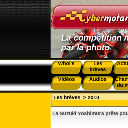
La compétition 
par la photo
Whoi's
Les
Actu
brèves
Vidéos
Audios
Cham
du 
Les brèves
>
2010
La Suzuki Yoshimura prête pou