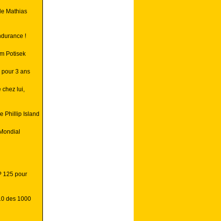
de Mathias
ndurance !
m Potisek
 pour 3 ans
 chez lui,
 Phillip Island
Mondial
P 125 pour
10 des 1000