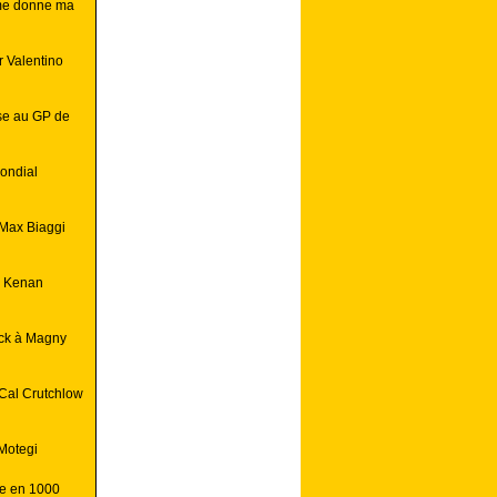
 me donne ma
r Valentino
ise au GP de
ondial
 Max Biaggi
: Kenan
ock à Magny
Cal Crutchlow
 Motegi
le en 1000