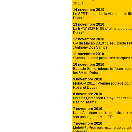
2011 !
14 novembre 2010
Le SERT empoche la victoire et le tit
Doha !
13 novembre 2010
La BMW BMP N°99 s’ offre la pole a
Doha !
12 novembre 2010
GP de Macao 2010 : 1 seul pilote Fr
: Anthony Dos Santos
11 novembre 2010
Sylvain Guintoli prend ses marques a
10 novembre 2010
Baptiste Guittet intègre le Team mot
les 8H de Doha
9 novembre 2010
MotoGP 2011 : Premier roulage pour
Rossi et Ducati
8 novembre 2010
Objectif Qatar pour Rémy Echard et 
Racing Team !
7 novembre 2010
Karel Abraham s’ offre une victoire 
son passage en MotoGP !
7 novembre 2010
MotoGP : Première victoire de Jorge
Valencia