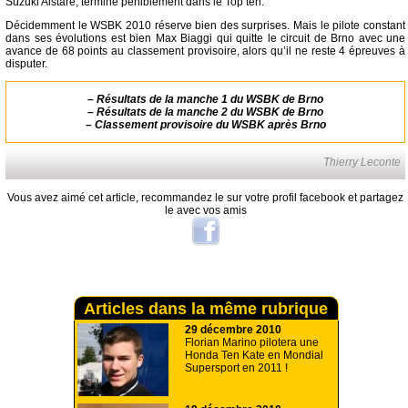
Suzuki Alstare, termine péniblement dans le Top ten.
Décidemment le WSBK 2010 réserve bien des surprises. Mais le pilote constant
dans ses évolutions est bien Max Biaggi qui quitte le circuit de Brno avec une
avance de 68 points au classement provisoire, alors qu’il ne reste 4 épreuves à
disputer.
–
Résultats de la manche 1 du WSBK de Brno
–
Résultats de la manche 2 du WSBK de Brno
–
Classement provisoire du WSBK après Brno
Thierry Leconte
Vous avez aimé cet article, recommandez le sur votre profil facebook et partagez
le avec vos amis
Articles dans la même rubrique
29 décembre 2010
Florian Marino pilotera une
Honda Ten Kate en Mondial
Supersport en 2011 !