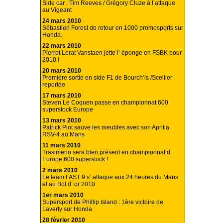
Side car : Tim Reeves / Grégory Cluze à l’attaque
au Vigeant
24 mars 2010
Sébastien Forest de retour en 1000 promosports sur
Honda.
22 mars 2010
Pierrot Lerat Vanstaen jette l’ éponge en FSBK pour
2010 !
20 mars 2010
Première sortie en side F1 de Bourch’is /Scellier
reportée
17 mars 2010
Steven Le Coquen passe en championnat 600
superstock Europe
13 mars 2010
Patrick Piot sauve les meubles avec son Aprilia
RSV-4 au Mans
11 mars 2010
Trasimeno sera bien présent en championnat d’
Europe 600 superstock !
2 mars 2010
Le team FAST 9 s’ attaque aux 24 heures du Mans
et au Bol d’ or 2010
1er mars 2010
Supersport de Phillip Island : 1ère victoire de
Laverty sur Honda
28 février 2010