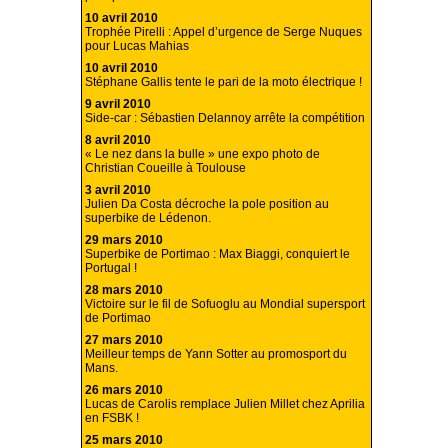
10 avril 2010
Trophée Pirelli : Appel d’urgence de Serge Nuques
pour Lucas Mahias
10 avril 2010
Stéphane Gallis tente le pari de la moto électrique !
9 avril 2010
Side-car : Sébastien Delannoy arrête la compétition
8 avril 2010
« Le nez dans la bulle » une expo photo de
Christian Coueille à Toulouse
3 avril 2010
Julien Da Costa décroche la pole position au
superbike de Lédenon.
29 mars 2010
Superbike de Portimao : Max Biaggi, conquiert le
Portugal !
28 mars 2010
Victoire sur le fil de Sofuoglu au Mondial supersport
de Portimao
27 mars 2010
Meilleur temps de Yann Sotter au promosport du
Mans.
26 mars 2010
Lucas de Carolis remplace Julien Millet chez Aprilia
en FSBK !
25 mars 2010