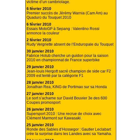
victime d’un cambriolage.
6 février 2010
Premier succès de Jérémy Warnia (Cam Am) au
Quaduro du Touquet 2010
6 février 2010
Essais MotoGP à Sepang : Valentino Rossi
annonce la couleur
2 février 2010
Rudy Vergriette absent de l’Enduropale du Touquet
30 janvier 2010
Fabrice Holub cherche un guidon pour la saison
2010 en championnat de France superbike
29 janvier 2010
Jean-louis Hergott sacré champion de side car F2
2009 est tenté par la catégorie F1
28 janvier 2010
Jonathan Rea, KING de Portimao sur sa Honda
27 janvier 2010
Le sort s’acharne sur David Bouvier 3e des 600
Coupes promosport
26 janvier 2010
Supersport 2010 : Une recrue de choix avec
Clément Marmont sur Kawasaki.
25 janvier 2010
Ronde des Sables d’Hossegor : Gautier Leclabart
crée la surprise dans les Landes avec sa Yamaha.