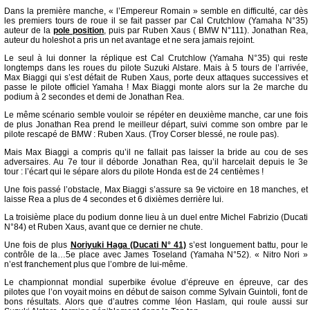
Dans la première manche, « l’Empereur Romain » semble en difficulté, car dès
les premiers tours de roue il se fait passer par Cal Crutchlow (Yamaha N°35)
auteur de la
pole position
, puis par Ruben Xaus ( BMW N°111). Jonathan Rea,
auteur du holeshot a pris un net avantage et ne sera jamais rejoint.
Le seul à lui donner la réplique est Cal Crutchlow (Yamaha N°35) qui reste
longtemps dans les roues du pilote Suzuki Alstare. Mais à 5 tours de l’arrivée,
Max Biaggi qui s’est défait de Ruben Xaus, porte deux attaques successives et
passe le pilote officiel Yamaha ! Max Biaggi monte alors sur la 2e marche du
podium à 2 secondes et demi de Jonathan Rea.
Le même scénario semble vouloir se répéter en deuxième manche, car une fois
de plus Jonathan Rea prend le meilleur départ, suivi comme son ombre par le
pilote rescapé de BMW : Ruben Xaus. (Troy Corser blessé, ne roule pas).
Mais Max Biaggi a compris qu’il ne fallait pas laisser la bride au cou de ses
adversaires. Au 7e tour il déborde Jonathan Rea, qu’il harcelait depuis le 3e
tour : l’écart qui le sépare alors du pilote Honda est de 24 centièmes !
Une fois passé l’obstacle, Max Biaggi s’assure sa 9e victoire en 18 manches, et
laisse Rea a plus de 4 secondes et 6 dixièmes derrière lui.
La troisième place du podium donne lieu à un duel entre Michel Fabrizio (Ducati
N°84) et Ruben Xaus, avant que ce dernier ne chute.
Une fois de plus
Noriyuki Haga (Ducati N° 41)
s’est longuement battu, pour le
contrôle de la…5e place avec James Toseland (Yamaha N°52). « Nitro Nori »
n’est franchement plus que l’ombre de lui-même.
Le championnat mondial superbike évolue d’épreuve en épreuve, car des
pilotes que l’on voyait moins en début de saison comme Sylvain Guintoli, font de
bons résultats. Alors que d’autres comme léon Haslam, qui roule aussi sur