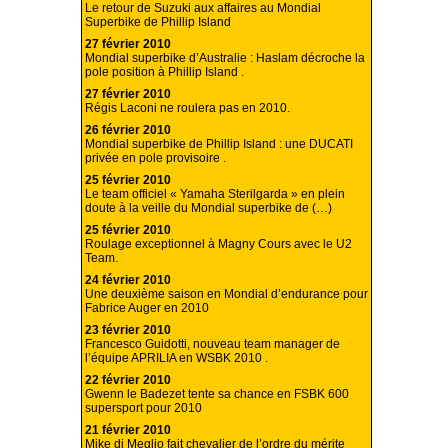
Le retour de Suzuki aux affaires au Mondial
Superbike de Phillip Island
27 février 2010
Mondial superbike d’Australie : Haslam décroche la
pole position à Phillip Island .
27 février 2010
Régis Laconi ne roulera pas en 2010.
26 février 2010
Mondial superbike de Phillip Island : une DUCATI
privée en pole provisoire .
25 février 2010
Le team officiel « Yamaha Sterilgarda » en plein
doute à la veille du Mondial superbike de (…)
25 février 2010
Roulage exceptionnel à Magny Cours avec le U2
Team.
24 février 2010
Une deuxième saison en Mondial d’endurance pour
Fabrice Auger en 2010
23 février 2010
Francesco Guidotti, nouveau team manager de
l’équipe APRILIA en WSBK 2010 .
22 février 2010
Gwenn le Badezet tente sa chance en FSBK 600
supersport pour 2010
21 février 2010
Mike di Meglio fait chevalier de l’ordre du mérite