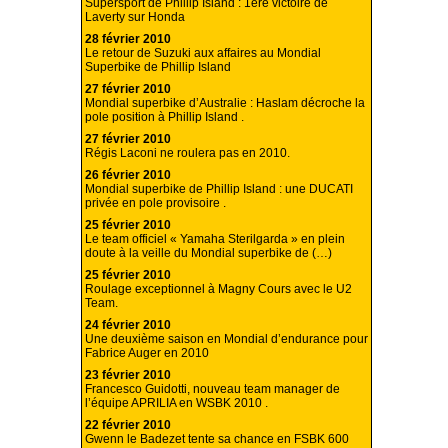
Supersport de Phillip Island : 1ère victoire de
Laverty sur Honda
28 février 2010
Le retour de Suzuki aux affaires au Mondial
Superbike de Phillip Island
27 février 2010
Mondial superbike d’Australie : Haslam décroche la
pole position à Phillip Island .
27 février 2010
Régis Laconi ne roulera pas en 2010.
26 février 2010
Mondial superbike de Phillip Island : une DUCATI
privée en pole provisoire .
25 février 2010
Le team officiel « Yamaha Sterilgarda » en plein
doute à la veille du Mondial superbike de (…)
25 février 2010
Roulage exceptionnel à Magny Cours avec le U2
Team.
24 février 2010
Une deuxième saison en Mondial d’endurance pour
Fabrice Auger en 2010
23 février 2010
Francesco Guidotti, nouveau team manager de
l’équipe APRILIA en WSBK 2010 .
22 février 2010
Gwenn le Badezet tente sa chance en FSBK 600