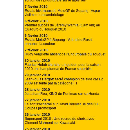
édition de l’Enduropale sur le tapis vert
7 février 2010
Essais hivernaux du MotoGP de Sepang : Aspar
victime d’un cambriolage.
6 février 2010
Premier succès de Jérémy Warnia (Cam Am) au
Quaduro du Touquet 2010
6 février 2010
Essais MotoGP à Sepang : Valentino Rossi
annonce la couleur
2 février 2010
Rudy Vergriette absent de l’Enduropale du Touquet
30 janvier 2010
Fabrice Holub cherche un guidon pour la saison
2010 en championnat de France superbike
29 janvier 2010
Jean-louis Hergott sacré champion de side car F2
2009 est tenté par la catégorie F1
28 janvier 2010
Jonathan Rea, KING de Portimao sur sa Honda
27 janvier 2010
Le sort s’acharne sur David Bouvier 3e des 600
Coupes promosport
26 janvier 2010
Supersport 2010 : Une recrue de choix avec
Clément Marmont sur Kawasaki.
25 janvier 2010