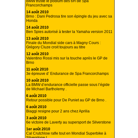
BMW truste le podium des 6H de Spa
Francorchamps
14 août 2010
Brno : Dani Pedrosa tire son épingle du jeu avec sa
Honda
14 août 2010
Ben Spies autorisé à tester la Yamaha version 2011
13 août 2010
Finale du Mondial side cars à Magny Cours :
Grégory Cluze croit toujours au titre
12 août 2010
Valentino Rossi mis sur la touche après le GP de
Brno
11 août 2010
3e épreuve d’ Endurance de Spa Francorchamps
10 août 2010
La BMW d’endurance officielle passe sous l’égide
de Michael Bartholemy .
6 août 2010
Retour possible pour De Puniet au GP de Brno .
6 août 2010
Biaggi resigne pour 2 ans chez Aprilia
3 août 2010
6e victoire de Laverty au supersport de Silverstone
1er août 2010
Cal Crutchlow rafle tout en Mondial Superbike à
Silverstone !