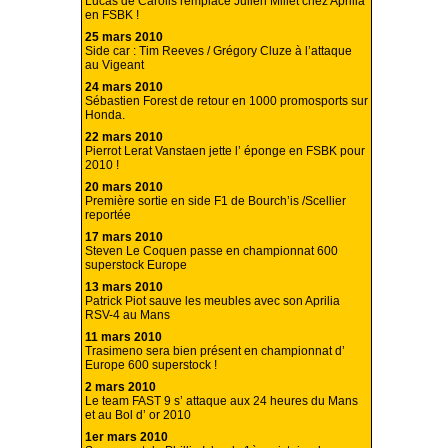
Lucas de Carolis remplace Julien Millet chez Aprilia
en FSBK !
25 mars 2010
Side car : Tim Reeves / Grégory Cluze à l’attaque
au Vigeant
24 mars 2010
Sébastien Forest de retour en 1000 promosports sur
Honda.
22 mars 2010
Pierrot Lerat Vanstaen jette l’ éponge en FSBK pour
2010 !
20 mars 2010
Première sortie en side F1 de Bourch’is /Scellier
reportée
17 mars 2010
Steven Le Coquen passe en championnat 600
superstock Europe
13 mars 2010
Patrick Piot sauve les meubles avec son Aprilia
RSV-4 au Mans
11 mars 2010
Trasimeno sera bien présent en championnat d’
Europe 600 superstock !
2 mars 2010
Le team FAST 9 s’ attaque aux 24 heures du Mans
et au Bol d’ or 2010
1er mars 2010