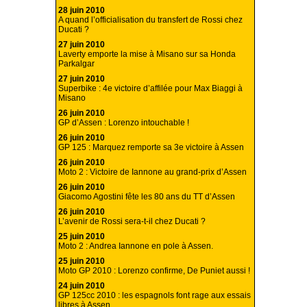
28 juin 2010
A quand l’officialisation du transfert de Rossi chez
Ducati ?
27 juin 2010
Laverty emporte la mise à Misano sur sa Honda
Parkalgar
27 juin 2010
Superbike : 4e victoire d’affilée pour Max Biaggi à
Misano
26 juin 2010
GP d’Assen : Lorenzo intouchable !
26 juin 2010
GP 125 : Marquez remporte sa 3e victoire à Assen
26 juin 2010
Moto 2 : Victoire de Iannone au grand-prix d’Assen
26 juin 2010
Giacomo Agostini fête les 80 ans du TT d’Assen
26 juin 2010
L’avenir de Rossi sera-t-il chez Ducati ?
25 juin 2010
Moto 2 : Andrea Iannone en pole à Assen.
25 juin 2010
Moto GP 2010 : Lorenzo confirme, De Puniet aussi !
24 juin 2010
GP 125cc 2010 : les espagnols font rage aux essais
libres à Assen.