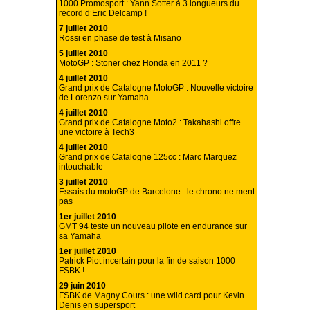
1000 Promosport : Yann Sotter à 3 longueurs du
record d’Eric Delcamp !
7 juillet 2010
Rossi en phase de test à Misano
5 juillet 2010
MotoGP : Stoner chez Honda en 2011 ?
4 juillet 2010
Grand prix de Catalogne MotoGP : Nouvelle victoire
de Lorenzo sur Yamaha
4 juillet 2010
Grand prix de Catalogne Moto2 : Takahashi offre
une victoire à Tech3
4 juillet 2010
Grand prix de Catalogne 125cc : Marc Marquez
intouchable
3 juillet 2010
Essais du motoGP de Barcelone : le chrono ne ment
pas
1er juillet 2010
GMT 94 teste un nouveau pilote en endurance sur
sa Yamaha
1er juillet 2010
Patrick Piot incertain pour la fin de saison 1000
FSBK !
29 juin 2010
FSBK de Magny Cours : une wild card pour Kevin
Denis en supersport