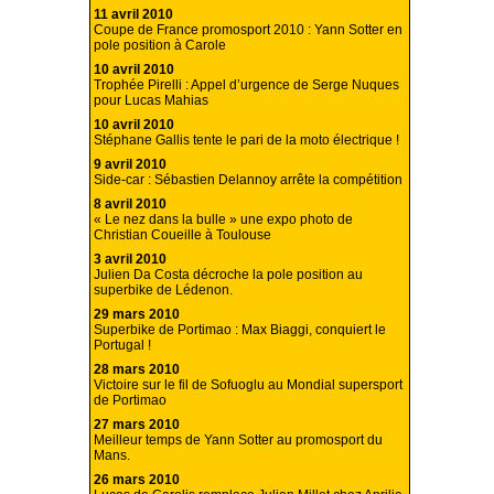
11 avril 2010
Coupe de France promosport 2010 : Yann Sotter en
pole position à Carole
10 avril 2010
Trophée Pirelli : Appel d’urgence de Serge Nuques
pour Lucas Mahias
10 avril 2010
Stéphane Gallis tente le pari de la moto électrique !
9 avril 2010
Side-car : Sébastien Delannoy arrête la compétition
8 avril 2010
« Le nez dans la bulle » une expo photo de
Christian Coueille à Toulouse
3 avril 2010
Julien Da Costa décroche la pole position au
superbike de Lédenon.
29 mars 2010
Superbike de Portimao : Max Biaggi, conquiert le
Portugal !
28 mars 2010
Victoire sur le fil de Sofuoglu au Mondial supersport
de Portimao
27 mars 2010
Meilleur temps de Yann Sotter au promosport du
Mans.
26 mars 2010