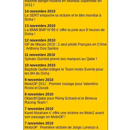
Maxime Berger roulera en Mondial Superbike en
2011 !
14 novembre 2010
Le SERT empoche la victoire et le titre mondial à
Doha !
13 novembre 2010
La BMW BMP N°99 s’ offre la pole aux 8 heures de
Doha !
12 novembre 2010
GP de Macao 2010 : 1 seul pilote Français en Chine
: Anthony Dos Santos
11 novembre 2010
Sylvain Guintoli prend ses marques au Qatar !
10 novembre 2010
Baptiste Guittet intègre le Team motor Events pour
les 8H de Doha
9 novembre 2010
MotoGP 2011 : Premier roulage pour Valentino
Rossi et Ducati
8 novembre 2010
Objectif Qatar pour Rémy Echard et le Bimeca
Racing Team !
7 novembre 2010
Karel Abraham s’ offre une victoire en Moto2 avant
son passage en MotoGP !
7 novembre 2010
MotoGP : Première victoire de Jorge Lorenzo à