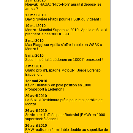
13 mai 2010
Noriyuki HAGA : "Nitro-Nori" aurait il déposé les
armes ?
12 mai 2010
David Nivière rétabli pour le FSBK du Vigeant !
10 mai 2010
Monza : Mondial Superbike 2010 . Aprilia et Suzuki
prennent le pas sur DUCATI .
8 mai 2010
Max Biaggi sur Aprilia s’offre la pole en WSBK à
Monza !
5 mai 2010
Sotter impérial à Lédenon en 1000 Promosport !
2 mai 2010
Grand prix d’Espagne MotoGP : Jorge Lorenzo
frappe fort
1er mai 2010
Kévin Hiernaux en pole position en 1000
Promosport à Lédenon !
29 avril 2010
La Suzuki Yoshimura prête pour le superbike de
Monza
26 avril 2010
3e victoire d’affilée pour Badovini (BMW) en 1000
superstock à Assen !
26 avril 2010
BMW réalise un formidable doublé au superbike de