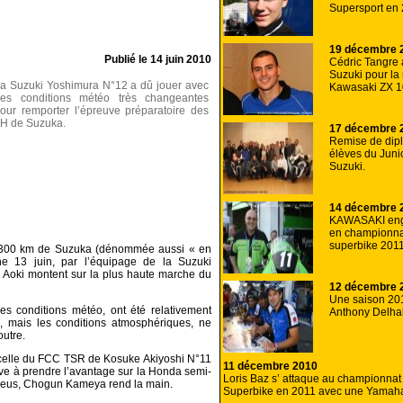
Supersport en 
19 décembre 
Publié le
14 juin 2010
Cédric Tangre
Suzuki pour la
a Suzuki Yoshimura N°12 a dû jouer avec
Kawasaki ZX 1
es conditions météo très changeantes
our remporter l’épreuve préparatoire des
H de Suzuka.
17 décembre 
Remise de dip
élèves du Juni
Suzuki.
14 décembre 
KAWASAKI en
en championna
superbike 2011
s 300 km de Suzuka (dénommée aussi « en
e 13 juin, par l’équipage de la Suzuki
Aoki montent sur la plus haute marche du
12 décembre 
Une saison 201
r les conditions météo, ont été relativement
Anthony Delhal
, mais les conditions atmosphériques, ne
outre.
celle du FCC TSR de Kosuke Akiyoshi N°11
11 décembre 2010
ve à prendre l’avantage sur la Honda semi-
Loris Baz s’ attaque au championnat
 pneus, Chogun Kameya rend la main.
Superbike en 2011 avec une Yamaha