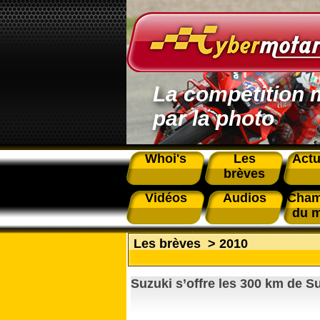
La compétition 
par la photo
Whoi's
Les
Actu
brèves
Vidéos
Audios
Cham
du 
Les brèves
>
2010
Suzuki s’offre les 300 km de S