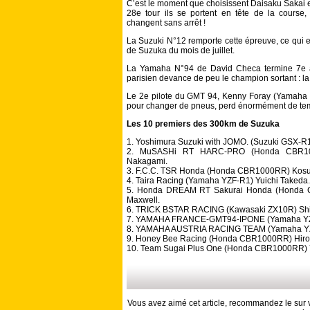
C’est le moment que choisissent Daisaku Sakai e
28e tour ils se portent en tête de la course,
changent sans arrêt !
La Suzuki N°12 remporte cette épreuve, ce qui e
de Suzuka du mois de juillet.
La Yamaha N°94 de David Checa termine 7e à 
parisien devance de peu le champion sortant : l
Le 2e pilote du GMT 94, Kenny Foray (Yamaha N°
pour changer de pneus, perd énormément de tem
Les 10 premiers des 300km de Suzuka
1. Yoshimura Suzuki with JOMO. (Suzuki GSX-R
2. MuSASHi RT HARC-PRO (Honda CBR100
Nakagami.
3. F.C.C. TSR Honda (Honda CBR1000RR) Kosuk
4. Taira Racing (Yamaha YZF-R1) Yuichi Takeda.
5. Honda DREAM RT Sakurai Honda (Honda
Maxwell.
6. TRICK BSTAR RACING (Kawasaki ZX10R) Shin
7. YAMAHA FRANCE-GMT94-IPONE (Yamaha YZ
8. YAMAHA AUSTRIA RACING TEAM (Yamaha YZ
9. Honey Bee Racing (Honda CBR1000RR) Hirok
10. Team Sugai Plus One (Honda CBR1000RR) Y
Vous avez aimé cet article, recommandez le sur v