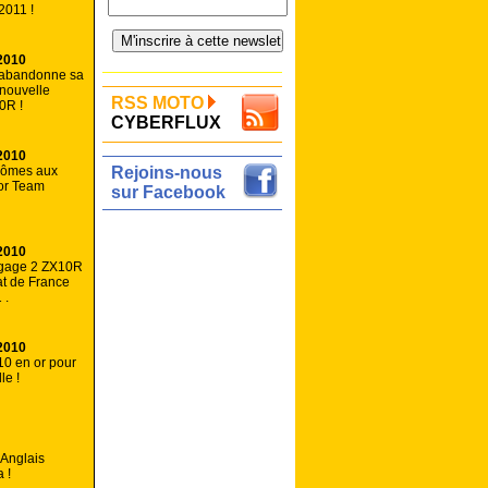
2011 !
2010
 abandonne sa
 nouvelle
RSS MOTO
0R !
CYBERFLUX
2010
lômes aux
Rejoins-nous
or Team
sur Facebook
2010
gage 2 ZX10R
t de France
 .
2010
0 en or pour
le !
 Anglais
 !