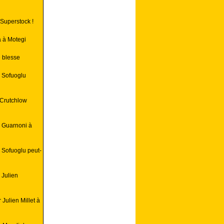
Superstock !
 à Motegi
 blesse
 Sofuoglu
 Crutchlow
y Guarnoni à
 Sofuoglu peut-
 Julien
Julien Millet à