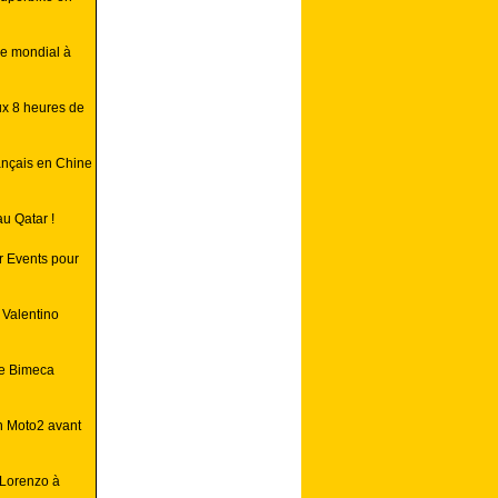
re mondial à
ux 8 heures de
ançais en Chine
u Qatar !
or Events pour
 Valentino
le Bimeca
en Moto2 avant
 Lorenzo à