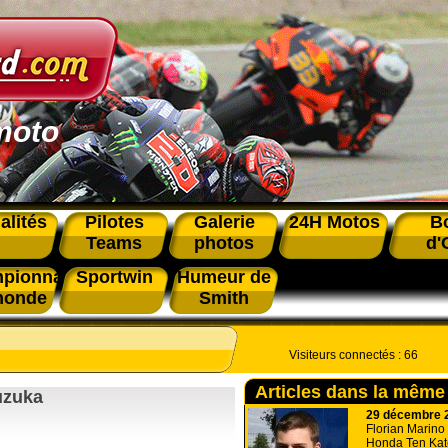
moto
alités
Pilotes
Galerie
24H Motos
B
Teams
photos
d'
pionnat
Sportwin
Humeur de
monde
Smith
Visiteurs connectés :
66
Articles dans la même
uzuka
29 décembre 
Florian Marino 
Honda Ten Kat