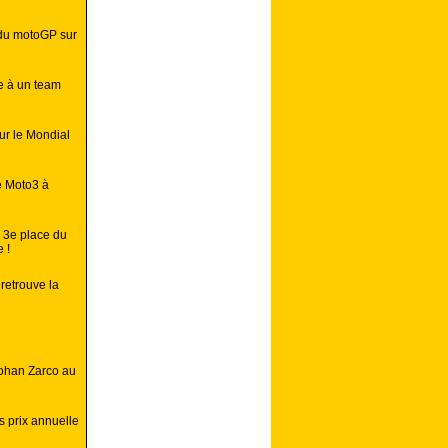
 du motoGP sur
e à un team
ur le Mondial
e Moto3 à
 3e place du
 !
retrouve la
Johan Zarco au
 prix annuelle