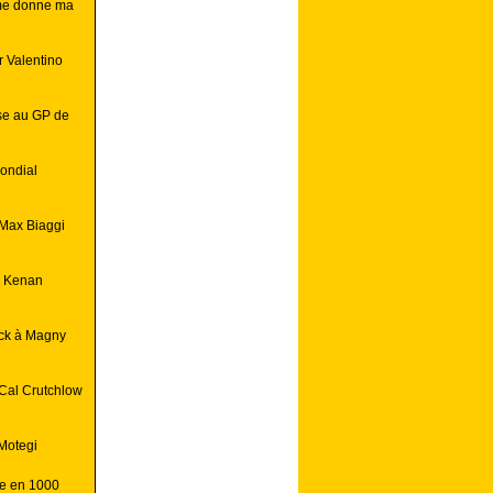
 me donne ma
r Valentino
ise au GP de
ondial
 Max Biaggi
: Kenan
ock à Magny
Cal Crutchlow
 Motegi
le en 1000