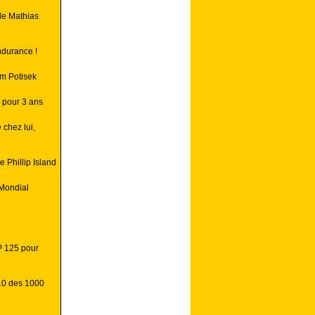
de Mathias
ndurance !
m Potisek
 pour 3 ans
 chez lui,
 Phillip Island
Mondial
P 125 pour
10 des 1000