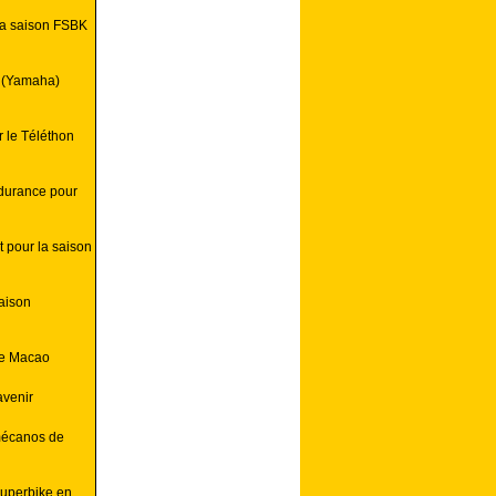
 la saison FSBK
y (Yamaha)
 le Téléthon
durance pour
 pour la saison
saison
de Macao
avenir
mécanos de
Superbike en