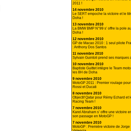
2011 !
14 novembre 2010
Le SERT empoche la victoire et le tit
Doha !
13 novembre 2010
La BMW BMP N°99 s’ offre la pole a
Doha !
12 novembre 2010
GP de Macao 2010 : 1 seul pilote Fr
: Anthony Dos Santos
11 novembre 2010
Sylvain Guintoli prend ses marques a
10 novembre 2010
Baptiste Guittet intègre le Team mot
les 8H de Doha
9 novembre 2010
MotoGP 2011 : Premier roulage pour
Rossi et Ducati
8 novembre 2010
Objectif Qatar pour Rémy Echard et 
Racing Team !
7 novembre 2010
Karel Abraham s’ offre une victoire 
son passage en MotoGP !
7 novembre 2010
MotoGP : Première victoire de Jorge
Valencia