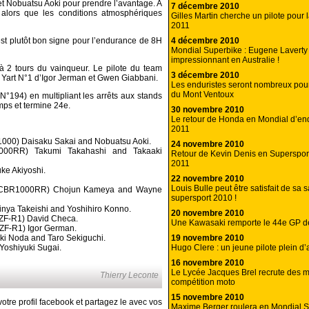
t Nobuatsu Aoki pour prendre l’avantage. A
7 décembre 2010
 alors que les conditions atmosphériques
Gilles Martin cherche un pilote pour
2011
4 décembre 2010
st plutôt bon signe pour l’endurance de 8H
Mondial Superbike : Eugene Lavert
impressionnant en Australie !
2 tours du vainqueur. Le pilote du team
3 décembre 2010
a Yart N°1 d’Igor Jerman et Gwen Giabbani.
Les enduristes seront nombreux pour
du Mont Ventoux
194) en multipliant les arrêts aux stands
ps et termine 24e.
30 novembre 2010
Le retour de Honda en Mondial d’en
2011
1000) Daisaku Sakai and Nobuatsu Aoki.
24 novembre 2010
0RR) Takumi Takahashi and Takaaki
Retour de Kevin Denis en Supersport
2011
e Akiyoshi.
22 novembre 2010
Louis Bulle peut être satisfait de sa 
 CBR1000RR) Chojun Kameya and Wayne
supersport 2010 !
ya Takeishi and Yoshihiro Konno.
20 novembre 2010
F-R1) David Checa.
Une Kawasaki remporte le 44e GP 
F-R1) Igor German.
19 novembre 2010
i Noda and Taro Sekiguchi.
Hugo Clere : un jeune pilote plein d’
oshiyuki Sugai.
16 novembre 2010
Le Lycée Jacques Brel recrute des 
Thierry Leconte
compétition moto
15 novembre 2010
otre profil facebook et partagez le avec vos
Maxime Berger roulera en Mondial 