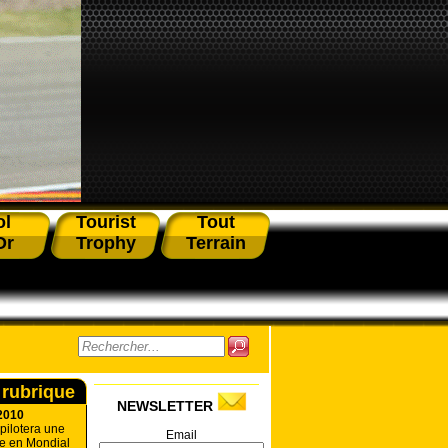
ol
Tourist
Tout
Or
Trophy
Terrain
 rubrique
NEWSLETTER
2010
pilotera une
Email
e en Mondial