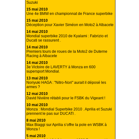
Suzuki
15 mai 2010
Une 4e BMW en championnat de France superbike
15 mai 2010
Déception pour Xavier Siméon en Moto2 à Albacete
14 mai 2010
Mondial superbike 2010 de Kyalami : Fabrizio et
Ducati se rassurent .
14 mai 2010
Premiers tours de roues de la Moto2 de Duterne
Racing à Albacete
14 mai 2010
3e Victoire de LAVERTY à Monza en 600
supersport Mondial.
13 mai 2010
Noriyuki HAGA : "Nitro-Nori" aurait il déposé les
armes ?
12 mai 2010
David Nivière rétabli pour le FSBK du Vigeant !
10 mai 2010
Monza : Mondial Superbike 2010 . Aprilia et Suzuki
prennent le pas sur DUCATI .
8 mai 2010
Max Biaggi sur Aprilia s’offre la pole en WSBK à
Monza !
5 mai 2010