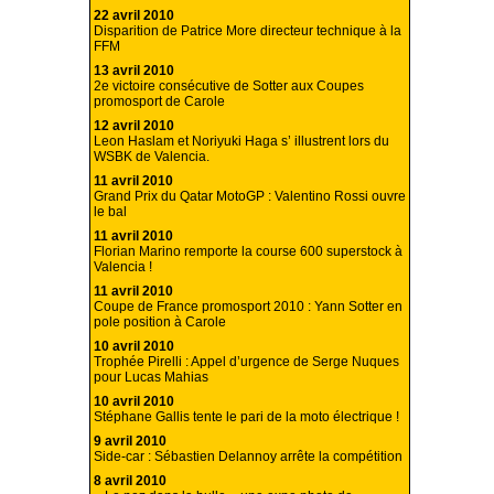
22 avril 2010
Disparition de Patrice More directeur technique à la
FFM
13 avril 2010
2e victoire consécutive de Sotter aux Coupes
promosport de Carole
12 avril 2010
Leon Haslam et Noriyuki Haga s’ illustrent lors du
WSBK de Valencia.
11 avril 2010
Grand Prix du Qatar MotoGP : Valentino Rossi ouvre
le bal
11 avril 2010
Florian Marino remporte la course 600 superstock à
Valencia !
11 avril 2010
Coupe de France promosport 2010 : Yann Sotter en
pole position à Carole
10 avril 2010
Trophée Pirelli : Appel d’urgence de Serge Nuques
pour Lucas Mahias
10 avril 2010
Stéphane Gallis tente le pari de la moto électrique !
9 avril 2010
Side-car : Sébastien Delannoy arrête la compétition
8 avril 2010