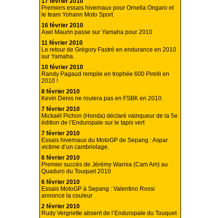
17 février 2010
Premiers essais hivernaux pour Ornella Ongaro et
le team Yohann Moto Sport
16 février 2010
Axel Maurin passe sur Yamaha pour 2010
11 février 2010
Le retour de Grégory Fastré en endurance en 2010
sur Yamaha.
10 février 2010
Randy Pagaud rempile en trophée 600 Pirelli en
2010 !
8 février 2010
Kevin Denis ne roulera pas en FSBK en 2010.
7 février 2010
Mickaël Pichon (Honda) déclaré vainqueur de la 5e
édition de l’Enduropale sur le tapis vert
7 février 2010
Essais hivernaux du MotoGP de Sepang : Aspar
victime d’un cambriolage.
6 février 2010
Premier succès de Jérémy Warnia (Cam Am) au
Quaduro du Touquet 2010
6 février 2010
Essais MotoGP à Sepang : Valentino Rossi
annonce la couleur
2 février 2010
Rudy Vergriette absent de l’Enduropale du Touquet