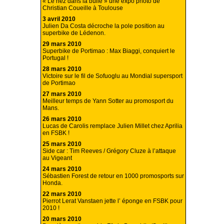
« Le nez dans la bulle » une expo photo de
Christian Coueille à Toulouse
3 avril 2010
Julien Da Costa décroche la pole position au
superbike de Lédenon.
29 mars 2010
Superbike de Portimao : Max Biaggi, conquiert le
Portugal !
28 mars 2010
Victoire sur le fil de Sofuoglu au Mondial supersport
de Portimao
27 mars 2010
Meilleur temps de Yann Sotter au promosport du
Mans.
26 mars 2010
Lucas de Carolis remplace Julien Millet chez Aprilia
en FSBK !
25 mars 2010
Side car : Tim Reeves / Grégory Cluze à l’attaque
au Vigeant
24 mars 2010
Sébastien Forest de retour en 1000 promosports sur
Honda.
22 mars 2010
Pierrot Lerat Vanstaen jette l’ éponge en FSBK pour
2010 !
20 mars 2010