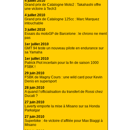
4 juillet 2010
Grand prix de Catalogne Moto2 : Takahashi offre
une victoire à Tech3
4 juillet 2010
Grand prix de Catalogne 125cc : Marc Marquez
intouchable
3 juillet 2010
Essais du motoGP de Barcelone : le chrono ne ment
pas
1er juillet 2010
GMT 94 teste un nouveau pilote en endurance sur
sa Yamaha
1er juillet 2010
Patrick Piot incertain pour la fin de saison 1000
FSBK !
29 juin 2010
FSBK de Magny Cours : une wild card pour Kevin
Denis en supersport
28 juin 2010
A quand l’officialisation du transfert de Rossi chez
Ducati ?
27 juin 2010
Laverty emporte la mise à Misano sur sa Honda
Parkalgar
27 juin 2010
Superbike : 4e victoire d’affilée pour Max Biaggi à
Misano