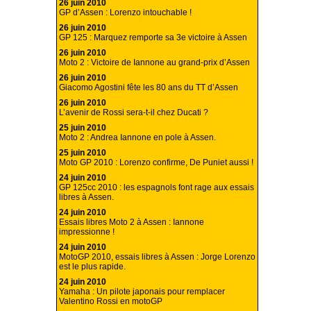
26 juin 2010
GP d’Assen : Lorenzo intouchable !
26 juin 2010
GP 125 : Marquez remporte sa 3e victoire à Assen
26 juin 2010
Moto 2 : Victoire de Iannone au grand-prix d’Assen
26 juin 2010
Giacomo Agostini fête les 80 ans du TT d’Assen
26 juin 2010
L’avenir de Rossi sera-t-il chez Ducati ?
25 juin 2010
Moto 2 : Andrea Iannone en pole à Assen.
25 juin 2010
Moto GP 2010 : Lorenzo confirme, De Puniet aussi !
24 juin 2010
GP 125cc 2010 : les espagnols font rage aux essais
libres à Assen.
24 juin 2010
Essais libres Moto 2 à Assen : Iannone
impressionne !
24 juin 2010
MotoGP 2010, essais libres à Assen : Jorge Lorenzo
est le plus rapide.
24 juin 2010
Yamaha : Un pilote japonais pour remplacer
Valentino Rossi en motoGP