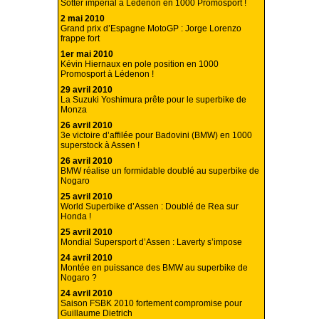
Sotter impérial à Lédenon en 1000 Promosport !
2 mai 2010
Grand prix d’Espagne MotoGP : Jorge Lorenzo
frappe fort
1er mai 2010
Kévin Hiernaux en pole position en 1000
Promosport à Lédenon !
29 avril 2010
La Suzuki Yoshimura prête pour le superbike de
Monza
26 avril 2010
3e victoire d’affilée pour Badovini (BMW) en 1000
superstock à Assen !
26 avril 2010
BMW réalise un formidable doublé au superbike de
Nogaro
25 avril 2010
World Superbike d’Assen : Doublé de Rea sur
Honda !
25 avril 2010
Mondial Supersport d’Assen : Laverty s’impose
24 avril 2010
Montée en puissance des BMW au superbike de
Nogaro ?
24 avril 2010
Saison FSBK 2010 fortement compromise pour
Guillaume Dietrich