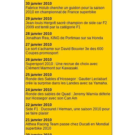
30 janvier 2010
Fabrice Holub cherche un guidon pour la saison
2010 en championnat de France superbike
29 janvier 2010
Jean-louis Hergott sacré champion de side car F2
2009 est tenté par la catégorie F1
28 janvier 2010
Jonathan Rea, KING de Portimao sur sa Honda
27 janvier 2010
Le sort s’acharne sur David Bouvier 3e des 600
Coupes promosport
26 janvier 2010
Supersport 2010 : Une recrue de choix avec
Clément Marmont sur Kawasaki.
25 janvier 2010
Ronde des Sables d’Hossegor : Gautier Leclabart
crée la surprise dans les Landes avec sa Yamaha.
24 janvier 2010
Ronde des sables de Quad : Jeremy Warnia déferle
sur Hossegor avec son Can Am
22 janvier 2010
Side F1 : Ducouret / Herman, une saison 2010 pour
se faire plaisir
21 janvier 2010
Althea Racing Team passe chez Ducati en Mondial
superbike 2010