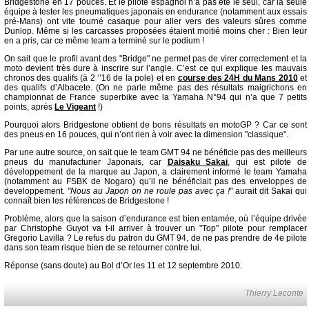
Bridgestone en 17 pouces. Et le pilote espagnol n’a pas été le seul, car la seule
équipe à tester les pneumatiques japonais en endurance (notamment aux essais
pré-Mans) ont vite tourné casaque pour aller vers des valeurs sûres comme
Dunlop. Même si les carcasses proposées étaient moitié moins cher : Bien leur
en a pris, car ce même team a terminé sur le podium !
On sait que le profil avant des "Bridge" ne permet pas de virer correctement et la
moto devient très dure à inscrire sur l’angle. C’est ce qui explique les mauvais
chronos des qualifs (à 2 ‘’16 de la pole) et en
course des 24H du Mans 2010
et
des qualifs d’Albacete. (On ne parle même pas des résultats maigrichons en
championnat de France superbike avec la Yamaha N°94 qui n’a que 7 petits
points, après
Le Vigeant
!)
Pourquoi alors Bridgestone obtient de bons résultats en motoGP ? Car ce sont
des pneus en 16 pouces, qui n’ont rien à voir avec la dimension "classique".
Par une autre source, on sait que le team GMT 94 ne bénéficie pas des meilleurs
pneus du manufacturier Japonais, car
Daisaku Sakai
, qui est pilote de
développement de la marque au Japon, a clairement informé le team Yamaha
(notamment au FSBK de Nogaro) qu’il ne bénéficiait pas des enveloppes de
developpement.
"Nous au Japon on ne roule pas avec ça !"
aurait dit Sakai qui
connaît bien les références de Bridgestone !
Problème, alors que la saison d’endurance est bien entamée, où l’équipe drivée
par Christophe Guyot va t-il arriver à trouver un "Top" pilote pour remplacer
Gregorio Lavilla ? Le refus du patron du GMT 94, de ne pas prendre de 4e pilote
dans son team risque bien de se retourner contre lui.
Réponse (sans doute) au Bol d’Or les 11 et 12 septembre 2010.
Thierry Leconte