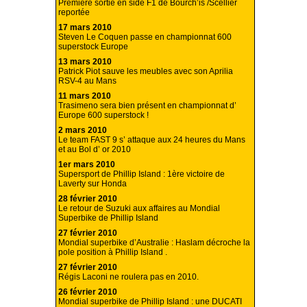
Première sortie en side F1 de Bourch’is /Scellier
reportée
17 mars 2010
Steven Le Coquen passe en championnat 600
superstock Europe
13 mars 2010
Patrick Piot sauve les meubles avec son Aprilia
RSV-4 au Mans
11 mars 2010
Trasimeno sera bien présent en championnat d’
Europe 600 superstock !
2 mars 2010
Le team FAST 9 s’ attaque aux 24 heures du Mans
et au Bol d’ or 2010
1er mars 2010
Supersport de Phillip Island : 1ère victoire de
Laverty sur Honda
28 février 2010
Le retour de Suzuki aux affaires au Mondial
Superbike de Phillip Island
27 février 2010
Mondial superbike d’Australie : Haslam décroche la
pole position à Phillip Island .
27 février 2010
Régis Laconi ne roulera pas en 2010.
26 février 2010
Mondial superbike de Phillip Island : une DUCATI