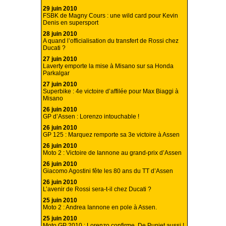
29 juin 2010
FSBK de Magny Cours : une wild card pour Kevin
Denis en supersport
28 juin 2010
A quand l’officialisation du transfert de Rossi chez
Ducati ?
27 juin 2010
Laverty emporte la mise à Misano sur sa Honda
Parkalgar
27 juin 2010
Superbike : 4e victoire d’affilée pour Max Biaggi à
Misano
26 juin 2010
GP d’Assen : Lorenzo intouchable !
26 juin 2010
GP 125 : Marquez remporte sa 3e victoire à Assen
26 juin 2010
Moto 2 : Victoire de Iannone au grand-prix d’Assen
26 juin 2010
Giacomo Agostini fête les 80 ans du TT d’Assen
26 juin 2010
L’avenir de Rossi sera-t-il chez Ducati ?
25 juin 2010
Moto 2 : Andrea Iannone en pole à Assen.
25 juin 2010
Moto GP 2010 : Lorenzo confirme, De Puniet aussi !