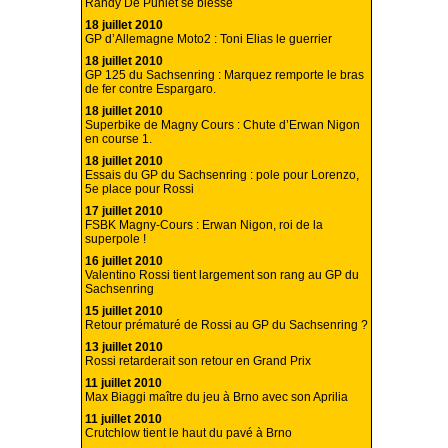
Randy De Puniet se blesse
18 juillet 2010
GP d’Allemagne Moto2 : Toni Elias le guerrier
18 juillet 2010
GP 125 du Sachsenring : Marquez remporte le bras
de fer contre Espargaro.
18 juillet 2010
Superbike de Magny Cours : Chute d’Erwan Nigon
en course 1.
18 juillet 2010
Essais du GP du Sachsenring : pole pour Lorenzo,
5e place pour Rossi
17 juillet 2010
FSBK Magny-Cours : Erwan Nigon, roi de la
superpole !
16 juillet 2010
Valentino Rossi tient largement son rang au GP du
Sachsenring
15 juillet 2010
Retour prématuré de Rossi au GP du Sachsenring ?
13 juillet 2010
Rossi retarderait son retour en Grand Prix
11 juillet 2010
Max Biaggi maître du jeu à Brno avec son Aprilia
11 juillet 2010
Crutchlow tient le haut du pavé à Brno