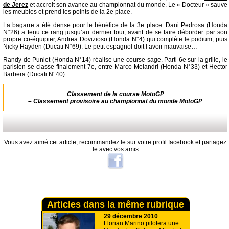
de Jerez
et accroit son avance au championnat du monde. Le « Docteur » sauve
les meubles et prend les points de la 2e place.
La bagarre a été dense pour le bénéfice de la 3e place. Dani Pedrosa (Honda
N°26) a tenu ce rang jusqu’au dernier tour, avant de se faire déborder par son
propre co-équipier, Andrea Dovizioso (Honda N°4) qui complète le podium, puis
Nicky Hayden (Ducati N°69). Le petit espagnol doit l’avoir mauvaise…
Randy de Puniet (Honda N°14) réalise une course sage. Parti 6e sur la grille, le
parisien se classe finalement 7e, entre Marco Melandri (Honda N°33) et Hector
Barbera (Ducati N°40).
Classement de la course MotoGP
–
Classement provisoire au championnat du monde MotoGP
Vous avez aimé cet article, recommandez le sur votre profil facebook et partagez
le avec vos amis
Articles dans la même rubrique
29 décembre 2010
Florian Marino pilotera une