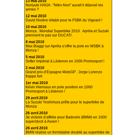
13 mai 2010
Noriyuki HAGA : "Nitro-Nori" aurait il déposé les
armes ?
12 mai 2010
David Nivière rétabli pour le FSBK du Vigeant !
10 mai 2010
Monza : Mondial Superbike 2010 . Aprilia et Suzuki
prennent le pas sur DUCATI .
8 mai 2010
Max Biaggi sur Aprilia s’offre la pole en WSBK à
Monza !
5 mai 2010
Sotter impérial à Lédenon en 1000 Promosport !
2 mai 2010
Grand prix d’Espagne MotoGP : Jorge Lorenzo
frappe fort
1er mai 2010
Kévin Hiernaux en pole position en 1000
Promosport à Lédenon !
29 avril 2010
La Suzuki Yoshimura prête pour le superbike de
Monza
26 avril 2010
3e victoire d’affilée pour Badovini (BMW) en 1000
superstock à Assen !
26 avril 2010
BMW réalise un formidable doublé au superbike de