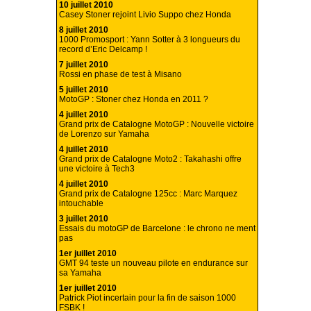
10 juillet 2010
Casey Stoner rejoint Livio Suppo chez Honda
8 juillet 2010
1000 Promosport : Yann Sotter à 3 longueurs du
record d’Eric Delcamp !
7 juillet 2010
Rossi en phase de test à Misano
5 juillet 2010
MotoGP : Stoner chez Honda en 2011 ?
4 juillet 2010
Grand prix de Catalogne MotoGP : Nouvelle victoire
de Lorenzo sur Yamaha
4 juillet 2010
Grand prix de Catalogne Moto2 : Takahashi offre
une victoire à Tech3
4 juillet 2010
Grand prix de Catalogne 125cc : Marc Marquez
intouchable
3 juillet 2010
Essais du motoGP de Barcelone : le chrono ne ment
pas
1er juillet 2010
GMT 94 teste un nouveau pilote en endurance sur
sa Yamaha
1er juillet 2010
Patrick Piot incertain pour la fin de saison 1000
FSBK !