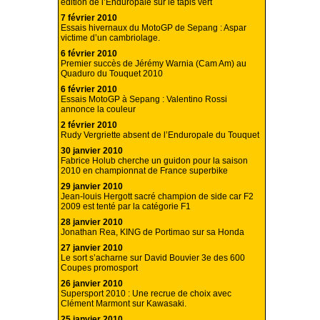
édition de l’Enduropale sur le tapis vert
7 février 2010
Essais hivernaux du MotoGP de Sepang : Aspar
victime d’un cambriolage.
6 février 2010
Premier succès de Jérémy Warnia (Cam Am) au
Quaduro du Touquet 2010
6 février 2010
Essais MotoGP à Sepang : Valentino Rossi
annonce la couleur
2 février 2010
Rudy Vergriette absent de l’Enduropale du Touquet
30 janvier 2010
Fabrice Holub cherche un guidon pour la saison
2010 en championnat de France superbike
29 janvier 2010
Jean-louis Hergott sacré champion de side car F2
2009 est tenté par la catégorie F1
28 janvier 2010
Jonathan Rea, KING de Portimao sur sa Honda
27 janvier 2010
Le sort s’acharne sur David Bouvier 3e des 600
Coupes promosport
26 janvier 2010
Supersport 2010 : Une recrue de choix avec
Clément Marmont sur Kawasaki.
25 janvier 2010