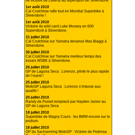
6e victoire de Laverty au supersport de Silverstone
1er août 2010
Cal Crutchlow rafle tout en Mondial Superbike à
Silverstone !
1er août 2010
Victoire du wild card Luke Mossey en 600
Superstock à Silverstone.
31 juillet 2010
Cal Crutchlow sur Yamaha devance Max Biaggi à
Silverstone.
30 juillet 2010
Cal Crutchlow sur Yamaha meilleur temps des
essais WSBK à Silverstone.
26 juillet 2010
GP de Laguna Seca : Lorenzo, pilote le plus rapide
de l’ouest !
25 juillet 2010
MotoGP Laguna Seca : Lorenzo s’impose aux
qualifs !
20 juillet 2010
Randy de Puniet remplacé par Hayden Junior au
GP de Laguna Seca
18 juillet 2010
Superbike de Magny Cours : les BMW encore sur le
podium.
18 juillet 2010
GP du Sachsenring MotoGP : Victoire de Pedrosa.