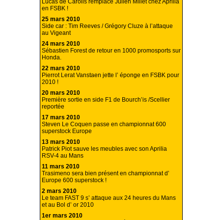
Lucas de Carolis remplace Julien Millet chez Aprilia
en FSBK !
25 mars 2010
Side car : Tim Reeves / Grégory Cluze à l’attaque
au Vigeant
24 mars 2010
Sébastien Forest de retour en 1000 promosports sur
Honda.
22 mars 2010
Pierrot Lerat Vanstaen jette l’ éponge en FSBK pour
2010 !
20 mars 2010
Première sortie en side F1 de Bourch’is /Scellier
reportée
17 mars 2010
Steven Le Coquen passe en championnat 600
superstock Europe
13 mars 2010
Patrick Piot sauve les meubles avec son Aprilia
RSV-4 au Mans
11 mars 2010
Trasimeno sera bien présent en championnat d’
Europe 600 superstock !
2 mars 2010
Le team FAST 9 s’ attaque aux 24 heures du Mans
et au Bol d’ or 2010
1er mars 2010