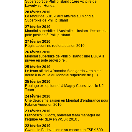
Supersport de Phillip Island : 1ère victoire de
Laverty sur Honda
28 février 2010
Le retour de Suzuki aux affaires au Mondial
Superbike de Phillip Island
27 février 2010
Mondial superbike d’Australie : Haslam décroche la
pole position à Phillip Island .
27 février 2010
Régis Laconi ne roulera pas en 2010.
26 février 2010
Mondial superbike de Phillip Island : une DUCATI
privée en pole provisoire .
25 février 2010
Le team officiel « Yamaha Sterilgarda » en plein
doute à la veille du Mondial superbike de (…)
25 février 2010
Roulage exceptionnel à Magny Cours avec le U2
Team.
24 février 2010
Une deuxième saison en Mondial d’endurance pour
Fabrice Auger en 2010
23 février 2010
Francesco Guidotti, nouveau team manager de
l’équipe APRILIA en WSBK 2010 .
22 février 2010
Gwenn le Badezet tente sa chance en FSBK 600