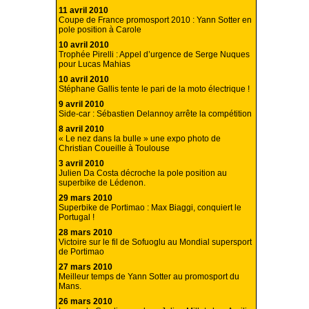
11 avril 2010
Coupe de France promosport 2010 : Yann Sotter en
pole position à Carole
10 avril 2010
Trophée Pirelli : Appel d’urgence de Serge Nuques
pour Lucas Mahias
10 avril 2010
Stéphane Gallis tente le pari de la moto électrique !
9 avril 2010
Side-car : Sébastien Delannoy arrête la compétition
8 avril 2010
« Le nez dans la bulle » une expo photo de
Christian Coueille à Toulouse
3 avril 2010
Julien Da Costa décroche la pole position au
superbike de Lédenon.
29 mars 2010
Superbike de Portimao : Max Biaggi, conquiert le
Portugal !
28 mars 2010
Victoire sur le fil de Sofuoglu au Mondial supersport
de Portimao
27 mars 2010
Meilleur temps de Yann Sotter au promosport du
Mans.
26 mars 2010