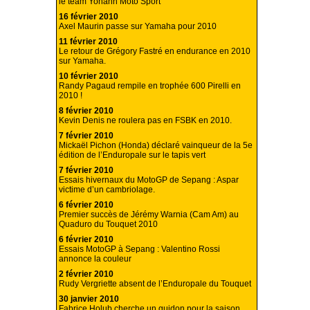
le team Yohann Moto Sport
16 février 2010
Axel Maurin passe sur Yamaha pour 2010
11 février 2010
Le retour de Grégory Fastré en endurance en 2010
sur Yamaha.
10 février 2010
Randy Pagaud rempile en trophée 600 Pirelli en
2010 !
8 février 2010
Kevin Denis ne roulera pas en FSBK en 2010.
7 février 2010
Mickaël Pichon (Honda) déclaré vainqueur de la 5e
édition de l’Enduropale sur le tapis vert
7 février 2010
Essais hivernaux du MotoGP de Sepang : Aspar
victime d’un cambriolage.
6 février 2010
Premier succès de Jérémy Warnia (Cam Am) au
Quaduro du Touquet 2010
6 février 2010
Essais MotoGP à Sepang : Valentino Rossi
annonce la couleur
2 février 2010
Rudy Vergriette absent de l’Enduropale du Touquet
30 janvier 2010
Fabrice Holub cherche un guidon pour la saison