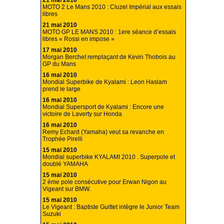
21 mai 2010
MOTO 2 Le Mans 2010 : Cluzel Impérial aux essais
libres
21 mai 2010
MOTO GP LE MANS 2010 : 1ere séance d’essais
libres « Rossi en impose »
17 mai 2010
Morgan Berchet remplaçant de Kevin Thobois au
GP du Mans
16 mai 2010
Mondial Superbike de Kyalami : Leon Haslam
prend le large
16 mai 2010
Mondial Supersport de Kyalami : Encore une
victoire de Laverty sur Honda
16 mai 2010
Remy Echard (Yamaha) veut sa revanche en
Trophée Pirelli
15 mai 2010
Mondial superbike KYALAMI 2010 . Superpole et
doublé YAMAHA
15 mai 2010
2 ème pole consécutive pour Erwan Nigon au
Vigeant sur BMW.
15 mai 2010
Le Vigeant : Baptiste Guittet intègre le Junior Team
Suzuki