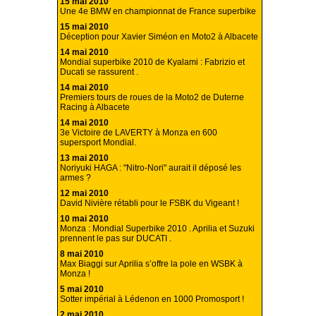
15 mai 2010
Une 4e BMW en championnat de France superbike
15 mai 2010
Déception pour Xavier Siméon en Moto2 à Albacete
14 mai 2010
Mondial superbike 2010 de Kyalami : Fabrizio et
Ducati se rassurent .
14 mai 2010
Premiers tours de roues de la Moto2 de Duterne
Racing à Albacete
14 mai 2010
3e Victoire de LAVERTY à Monza en 600
supersport Mondial.
13 mai 2010
Noriyuki HAGA : "Nitro-Nori" aurait il déposé les
armes ?
12 mai 2010
David Nivière rétabli pour le FSBK du Vigeant !
10 mai 2010
Monza : Mondial Superbike 2010 . Aprilia et Suzuki
prennent le pas sur DUCATI .
8 mai 2010
Max Biaggi sur Aprilia s’offre la pole en WSBK à
Monza !
5 mai 2010
Sotter impérial à Lédenon en 1000 Promosport !
2 mai 2010