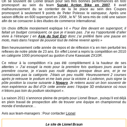
On se souvient de Lionel Braun pour ses très bonnes performances en 600
promosport au sein du team
Suzuki Action Bike en 2007
. Il avait
malheureusement du se contenter de la 3e place au sein des Coupes
promosport à seulement 9 points de Peter Polesso le vainqueur.. Après une
saison difficile en 600 supersport en 2008 , le N° 56 sera mis de coté une saison
afin de se consacrer à des études de commerce international.
Un choix difficile moralement explique t-il
« Pour être devant en supersport, il
fallait un budget conséquent, ce que je n‘avais pas. J‘ai eu l‘opportunité d‘aller
vivre à l‘étranger ( en
Asie du Sud Est
) donc j‘ai préféré faire une pause en
moto, mais dans l’espoir de pouvoir tout de même revenir après »
Bien heureusement cette année de repos et de réflexion n’a en rien perturbé les
reflexes de notre pilote de 23 ans. En effet Lionel a repris la compétition en 2010
en catégorie 1000 promosport au guidon d’une Kawasaki ZX10R.
Ce retour à la compétition n’a pas été complètement à la hauteur de ses
attentes :
« J‘ai essayé la moto pour la première fois quelques jours avant la
première course, je n‘avais pas roulé depuis presque deux ans, et je ne
connaissais pas la catégorie. J‘étais un peu rouillé. Heureusement 2 courses
après je retrouve le podium et me bats pour la victoire à Ledenon, puis signe la
pôle position la course suivante à
Nogaro
. Je retiens aussi un bon souvenir de
mon expérience au Bol d’Or cette année avec l’équipe 3D endurance où nous
n’étions pas loin du podium stocksport »
.
La saison 2011 s’annonce pleine de projets pour Lionel Braun , puisqu’il est déjà
en plein travail de prospection afin de trouver une équipe en championnat du
monde d’endurance…
Avis aux team-managers : Pour contacter
Lionel
Le site de Lionel Braun