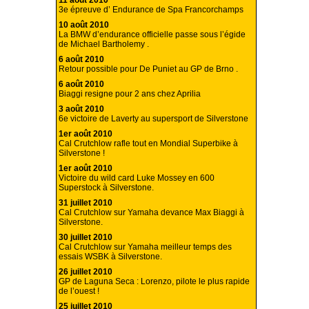
11 août 2010
3e épreuve d’ Endurance de Spa Francorchamps
10 août 2010
La BMW d’endurance officielle passe sous l’égide
de Michael Bartholemy .
6 août 2010
Retour possible pour De Puniet au GP de Brno .
6 août 2010
Biaggi resigne pour 2 ans chez Aprilia
3 août 2010
6e victoire de Laverty au supersport de Silverstone
1er août 2010
Cal Crutchlow rafle tout en Mondial Superbike à
Silverstone !
1er août 2010
Victoire du wild card Luke Mossey en 600
Superstock à Silverstone.
31 juillet 2010
Cal Crutchlow sur Yamaha devance Max Biaggi à
Silverstone.
30 juillet 2010
Cal Crutchlow sur Yamaha meilleur temps des
essais WSBK à Silverstone.
26 juillet 2010
GP de Laguna Seca : Lorenzo, pilote le plus rapide
de l’ouest !
25 juillet 2010