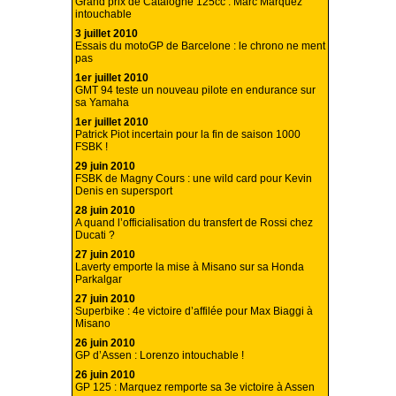
Grand prix de Catalogne 125cc : Marc Marquez
intouchable
3 juillet 2010
Essais du motoGP de Barcelone : le chrono ne ment
pas
1er juillet 2010
GMT 94 teste un nouveau pilote en endurance sur
sa Yamaha
1er juillet 2010
Patrick Piot incertain pour la fin de saison 1000
FSBK !
29 juin 2010
FSBK de Magny Cours : une wild card pour Kevin
Denis en supersport
28 juin 2010
A quand l’officialisation du transfert de Rossi chez
Ducati ?
27 juin 2010
Laverty emporte la mise à Misano sur sa Honda
Parkalgar
27 juin 2010
Superbike : 4e victoire d’affilée pour Max Biaggi à
Misano
26 juin 2010
GP d’Assen : Lorenzo intouchable !
26 juin 2010
GP 125 : Marquez remporte sa 3e victoire à Assen