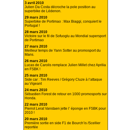
3 avril 2010
Julien Da Costa décroche la pole position au
superbike de Lédenon.
29 mars 2010
Superbike de Portimao : Max Biaggi, conquiert le
Portugal !
28 mars 2010
Victoire sur le fil de Sofuoglu au Mondial supersport
de Portimao
27 mars 2010
Meilleur temps de Yann Sotter au promosport du
Mans.
26 mars 2010
Lucas de Carolis remplace Julien Millet chez Aprilia
en FSBK !
25 mars 2010
Side car : Tim Reeves / Grégory Cluze à l’attaque
au Vigeant
24 mars 2010
Sébastien Forest de retour en 1000 promosports sur
Honda.
22 mars 2010
Pierrot Lerat Vanstaen jette l’ éponge en FSBK pour
2010 !
20 mars 2010
Première sortie en side F1 de Bourch’is /Scellier
reportée