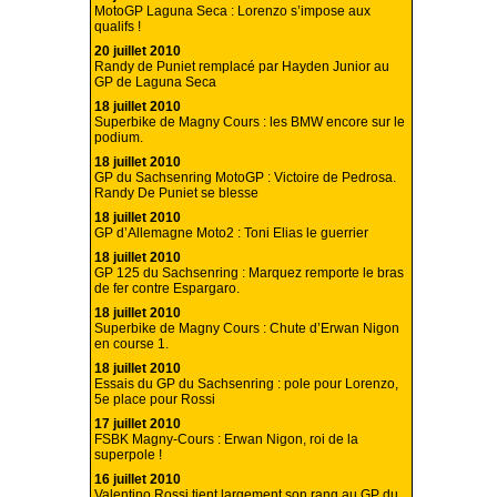
MotoGP Laguna Seca : Lorenzo s’impose aux
qualifs !
20 juillet 2010
Randy de Puniet remplacé par Hayden Junior au
GP de Laguna Seca
18 juillet 2010
Superbike de Magny Cours : les BMW encore sur le
podium.
18 juillet 2010
GP du Sachsenring MotoGP : Victoire de Pedrosa.
Randy De Puniet se blesse
18 juillet 2010
GP d’Allemagne Moto2 : Toni Elias le guerrier
18 juillet 2010
GP 125 du Sachsenring : Marquez remporte le bras
de fer contre Espargaro.
18 juillet 2010
Superbike de Magny Cours : Chute d’Erwan Nigon
en course 1.
18 juillet 2010
Essais du GP du Sachsenring : pole pour Lorenzo,
5e place pour Rossi
17 juillet 2010
FSBK Magny-Cours : Erwan Nigon, roi de la
superpole !
16 juillet 2010
Valentino Rossi tient largement son rang au GP du