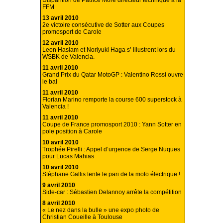
Disparition de Patrice More directeur technique à la
FFM
13 avril 2010
2e victoire consécutive de Sotter aux Coupes
promosport de Carole
12 avril 2010
Leon Haslam et Noriyuki Haga s’ illustrent lors du
WSBK de Valencia.
11 avril 2010
Grand Prix du Qatar MotoGP : Valentino Rossi ouvre
le bal
11 avril 2010
Florian Marino remporte la course 600 superstock à
Valencia !
11 avril 2010
Coupe de France promosport 2010 : Yann Sotter en
pole position à Carole
10 avril 2010
Trophée Pirelli : Appel d’urgence de Serge Nuques
pour Lucas Mahias
10 avril 2010
Stéphane Gallis tente le pari de la moto électrique !
9 avril 2010
Side-car : Sébastien Delannoy arrête la compétition
8 avril 2010
« Le nez dans la bulle » une expo photo de
Christian Coueille à Toulouse