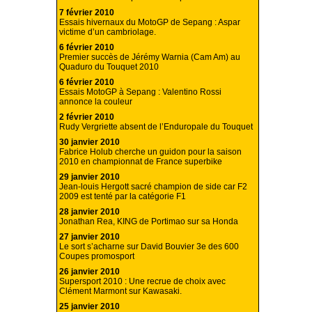
7 février 2010
Essais hivernaux du MotoGP de Sepang : Aspar
victime d’un cambriolage.
6 février 2010
Premier succès de Jérémy Warnia (Cam Am) au
Quaduro du Touquet 2010
6 février 2010
Essais MotoGP à Sepang : Valentino Rossi
annonce la couleur
2 février 2010
Rudy Vergriette absent de l’Enduropale du Touquet
30 janvier 2010
Fabrice Holub cherche un guidon pour la saison
2010 en championnat de France superbike
29 janvier 2010
Jean-louis Hergott sacré champion de side car F2
2009 est tenté par la catégorie F1
28 janvier 2010
Jonathan Rea, KING de Portimao sur sa Honda
27 janvier 2010
Le sort s’acharne sur David Bouvier 3e des 600
Coupes promosport
26 janvier 2010
Supersport 2010 : Une recrue de choix avec
Clément Marmont sur Kawasaki.
25 janvier 2010