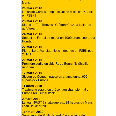
Mans.
26 mars 2010
Lucas de Carolis remplace Julien Millet chez Aprilia
en FSBK !
25 mars 2010
Side car : Tim Reeves / Grégory Cluze à l’attaque
au Vigeant
24 mars 2010
Sébastien Forest de retour en 1000 promosports sur
Honda.
22 mars 2010
Pierrot Lerat Vanstaen jette l’ éponge en FSBK pour
2010 !
20 mars 2010
Première sortie en side F1 de Bourch’is /Scellier
reportée
17 mars 2010
Steven Le Coquen passe en championnat 600
superstock Europe
11 mars 2010
Trasimeno sera bien présent en championnat d’
Europe 600 superstock !
2 mars 2010
Le team FAST 9 s’ attaque aux 24 heures du Mans
et au Bol d’ or 2010
1er mars 2010
Supersport de Phillip Island : 1ère victoire de