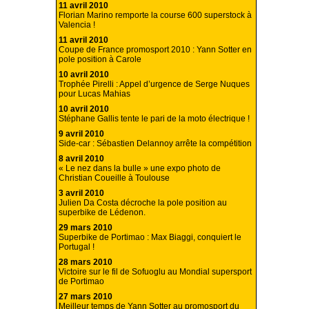
11 avril 2010
Florian Marino remporte la course 600 superstock à
Valencia !
11 avril 2010
Coupe de France promosport 2010 : Yann Sotter en
pole position à Carole
10 avril 2010
Trophée Pirelli : Appel d’urgence de Serge Nuques
pour Lucas Mahias
10 avril 2010
Stéphane Gallis tente le pari de la moto électrique !
9 avril 2010
Side-car : Sébastien Delannoy arrête la compétition
8 avril 2010
« Le nez dans la bulle » une expo photo de
Christian Coueille à Toulouse
3 avril 2010
Julien Da Costa décroche la pole position au
superbike de Lédenon.
29 mars 2010
Superbike de Portimao : Max Biaggi, conquiert le
Portugal !
28 mars 2010
Victoire sur le fil de Sofuoglu au Mondial supersport
de Portimao
27 mars 2010
Meilleur temps de Yann Sotter au promosport du