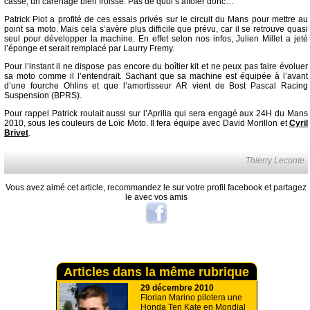
cassé, un carénage bien froissé. Pas de quoi s’affoler donc…
Patrick Piot a profité de ces essais privés sur le circuit du Mans pour mettre au
point sa moto. Mais cela s’avère plus difficile que prévu, car il se retrouve quasi
seul pour développer la machine. En effet selon nos infos, Julien Millet a jeté
l’éponge et serait remplacé par Laurry Fremy.
Pour l’instant il ne dispose pas encore du boîtier kit et ne peux pas faire évoluer
sa moto comme il l’entendrait. Sachant que sa machine est équipée à l’avant
d’une fourche Ohlins et que l’amortisseur AR vient de Bost Pascal Racing
Suspension (BPRS).
Pour rappel Patrick roulait aussi sur l’Aprilia qui sera engagé aux 24H du Mans
2010, sous les couleurs de Loïc Moto. Il fera équipe avec David Morillon et
Cyril
Brivet
.
Thierry Leconte
Vous avez aimé cet article, recommandez le sur votre profil facebook et partagez
le avec vos amis
Articles dans la même rubrique
29 décembre 2010
Florian Marino pilotera une
Honda Ten Kate en Mondial