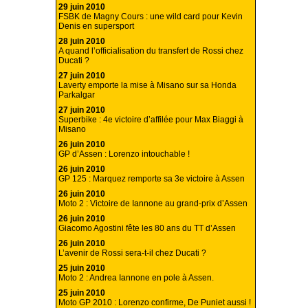
29 juin 2010
FSBK de Magny Cours : une wild card pour Kevin
Denis en supersport
28 juin 2010
A quand l’officialisation du transfert de Rossi chez
Ducati ?
27 juin 2010
Laverty emporte la mise à Misano sur sa Honda
Parkalgar
27 juin 2010
Superbike : 4e victoire d’affilée pour Max Biaggi à
Misano
26 juin 2010
GP d’Assen : Lorenzo intouchable !
26 juin 2010
GP 125 : Marquez remporte sa 3e victoire à Assen
26 juin 2010
Moto 2 : Victoire de Iannone au grand-prix d’Assen
26 juin 2010
Giacomo Agostini fête les 80 ans du TT d’Assen
26 juin 2010
L’avenir de Rossi sera-t-il chez Ducati ?
25 juin 2010
Moto 2 : Andrea Iannone en pole à Assen.
25 juin 2010
Moto GP 2010 : Lorenzo confirme, De Puniet aussi !