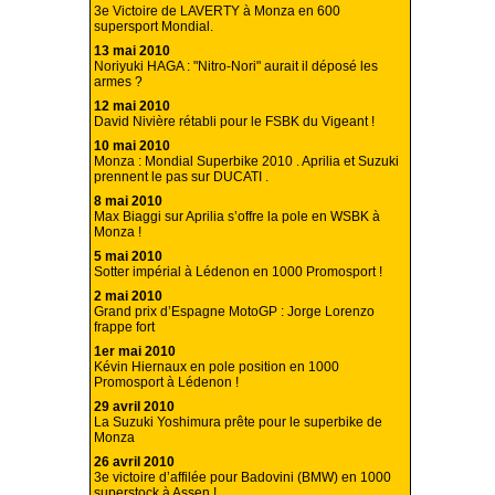
3e Victoire de LAVERTY à Monza en 600
supersport Mondial.
13 mai 2010
Noriyuki HAGA : "Nitro-Nori" aurait il déposé les
armes ?
12 mai 2010
David Nivière rétabli pour le FSBK du Vigeant !
10 mai 2010
Monza : Mondial Superbike 2010 . Aprilia et Suzuki
prennent le pas sur DUCATI .
8 mai 2010
Max Biaggi sur Aprilia s’offre la pole en WSBK à
Monza !
5 mai 2010
Sotter impérial à Lédenon en 1000 Promosport !
2 mai 2010
Grand prix d’Espagne MotoGP : Jorge Lorenzo
frappe fort
1er mai 2010
Kévin Hiernaux en pole position en 1000
Promosport à Lédenon !
29 avril 2010
La Suzuki Yoshimura prête pour le superbike de
Monza
26 avril 2010
3e victoire d’affilée pour Badovini (BMW) en 1000
superstock à Assen !