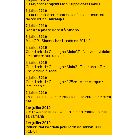
10 juillet 2010
Casey Stoner rejoint Livio Suppo chez Honda
8 juillet 2010
1000 Promosport : Yann Sotter à 3 longueurs du
record d’Eric Delcamp !
7 juillet 2010
Rossi en phase de test à Misano
5 juillet 2010
MotoGP : Stoner chez Honda en 2011 ?
4 juillet 2010
Grand prix de Catalogne MotoGP : Nouvelle victoire
de Lorenzo sur Yamaha
4 juillet 2010
Grand prix de Catalogne Moto2 : Takahashi offre
une victoire à Tech3
4 juillet 2010
Grand prix de Catalogne 125cc : Marc Marquez
intouchable
3 juillet 2010
Essais du motoGP de Barcelone : le chrono ne ment
pas
1er juillet 2010
GMT 94 teste un nouveau pilote en endurance sur
sa Yamaha
1er juillet 2010
Patrick Piot incertain pour la fin de saison 1000
FSBK !