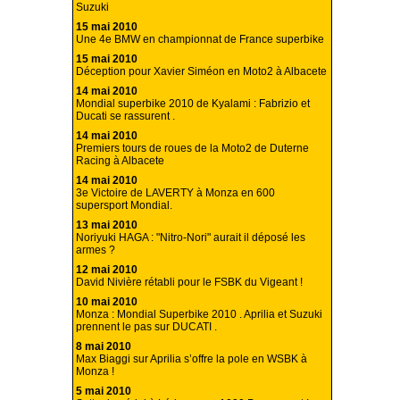
Suzuki
15 mai 2010
Une 4e BMW en championnat de France superbike
15 mai 2010
Déception pour Xavier Siméon en Moto2 à Albacete
14 mai 2010
Mondial superbike 2010 de Kyalami : Fabrizio et
Ducati se rassurent .
14 mai 2010
Premiers tours de roues de la Moto2 de Duterne
Racing à Albacete
14 mai 2010
3e Victoire de LAVERTY à Monza en 600
supersport Mondial.
13 mai 2010
Noriyuki HAGA : "Nitro-Nori" aurait il déposé les
armes ?
12 mai 2010
David Nivière rétabli pour le FSBK du Vigeant !
10 mai 2010
Monza : Mondial Superbike 2010 . Aprilia et Suzuki
prennent le pas sur DUCATI .
8 mai 2010
Max Biaggi sur Aprilia s’offre la pole en WSBK à
Monza !
5 mai 2010