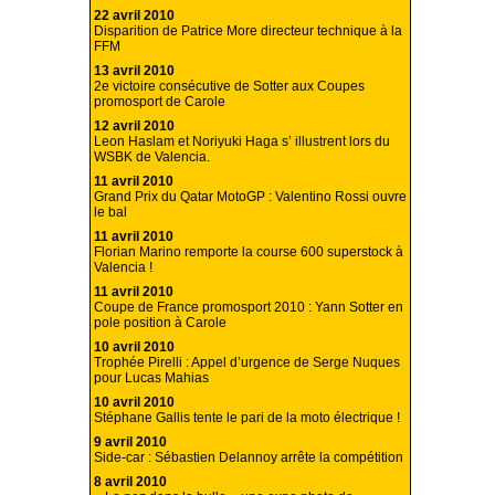
22 avril 2010
Disparition de Patrice More directeur technique à la
FFM
13 avril 2010
2e victoire consécutive de Sotter aux Coupes
promosport de Carole
12 avril 2010
Leon Haslam et Noriyuki Haga s’ illustrent lors du
WSBK de Valencia.
11 avril 2010
Grand Prix du Qatar MotoGP : Valentino Rossi ouvre
le bal
11 avril 2010
Florian Marino remporte la course 600 superstock à
Valencia !
11 avril 2010
Coupe de France promosport 2010 : Yann Sotter en
pole position à Carole
10 avril 2010
Trophée Pirelli : Appel d’urgence de Serge Nuques
pour Lucas Mahias
10 avril 2010
Stéphane Gallis tente le pari de la moto électrique !
9 avril 2010
Side-car : Sébastien Delannoy arrête la compétition
8 avril 2010