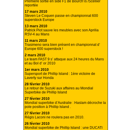
Première sortie en side F1 de Bourch’is /Scellier
reportée
17 mars 2010
Steven Le Coquen passe en championnat 600
superstock Europe
13 mars 2010
Patrick Piot sauve les meubles avec son Aprilia
RSV-4 au Mans
11 mars 2010
Trasimeno sera bien présent en championnat d’
Europe 600 superstock !
2 mars 2010
Le team FAST 9 s’ attaque aux 24 heures du Mans
et au Bol d’ or 2010
1er mars 2010
Supersport de Phillip Island : 1ère victoire de
Laverty sur Honda
28 février 2010
Le retour de Suzuki aux affaires au Mondial
Superbike de Phillip Island
27 février 2010
Mondial superbike d’Australie : Haslam décroche la
pole position à Phillip Island .
27 février 2010
Régis Laconi ne roulera pas en 2010.
26 février 2010
Mondial superbike de Phillip Island : une DUCATI