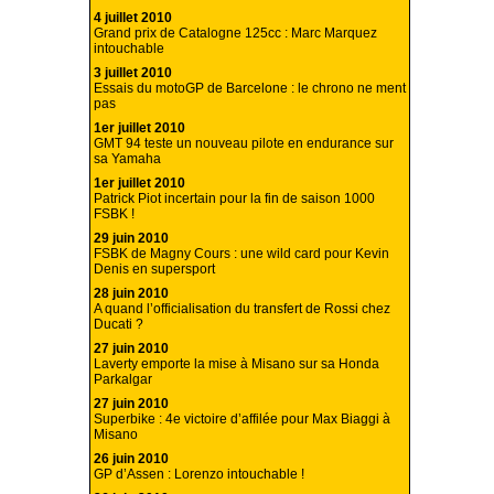
4 juillet 2010
Grand prix de Catalogne 125cc : Marc Marquez
intouchable
3 juillet 2010
Essais du motoGP de Barcelone : le chrono ne ment
pas
1er juillet 2010
GMT 94 teste un nouveau pilote en endurance sur
sa Yamaha
1er juillet 2010
Patrick Piot incertain pour la fin de saison 1000
FSBK !
29 juin 2010
FSBK de Magny Cours : une wild card pour Kevin
Denis en supersport
28 juin 2010
A quand l’officialisation du transfert de Rossi chez
Ducati ?
27 juin 2010
Laverty emporte la mise à Misano sur sa Honda
Parkalgar
27 juin 2010
Superbike : 4e victoire d’affilée pour Max Biaggi à
Misano
26 juin 2010
GP d’Assen : Lorenzo intouchable !