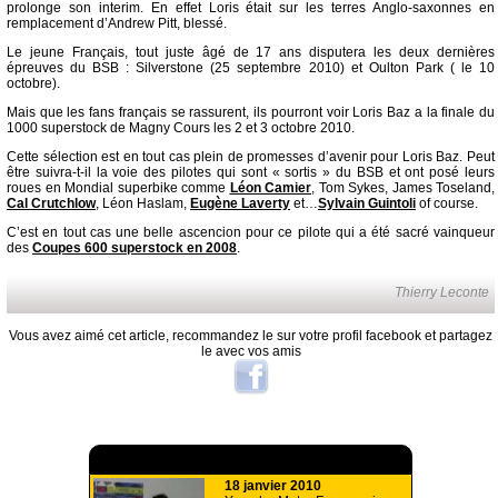
prolonge son interim. En effet Loris était sur les terres Anglo-saxonnes en
remplacement d’Andrew Pitt, blessé.
Le jeune Français, tout juste âgé de 17 ans disputera les deux dernières
épreuves du BSB : Silverstone (25 septembre 2010) et Oulton Park ( le 10
octobre).
Mais que les fans français se rassurent, ils pourront voir Loris Baz a la finale du
1000 superstock de Magny Cours les 2 et 3 octobre 2010.
Cette sélection est en tout cas plein de promesses d’avenir pour Loris Baz. Peut
être suivra-t-il la voie des pilotes qui sont « sortis » du BSB et ont posé leurs
roues en Mondial superbike comme
Léon Camier
, Tom Sykes, James Toseland,
Cal Crutchlow
, Léon Haslam,
Eugène Laverty
et…
Sylvain Guintoli
of course.
C’est en tout cas une belle ascencion pour ce pilote qui a été sacré vainqueur
des
Coupes 600 superstock en 2008
.
Thierry Leconte
Vous avez aimé cet article, recommandez le sur votre profil facebook et partagez
le avec vos amis
A lire aussi
18 janvier 2010