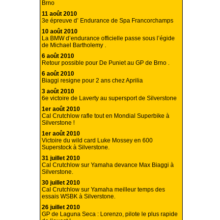
Brno
11 août 2010
3e épreuve d’ Endurance de Spa Francorchamps
10 août 2010
La BMW d’endurance officielle passe sous l’égide
de Michael Bartholemy .
6 août 2010
Retour possible pour De Puniet au GP de Brno .
6 août 2010
Biaggi resigne pour 2 ans chez Aprilia
3 août 2010
6e victoire de Laverty au supersport de Silverstone
1er août 2010
Cal Crutchlow rafle tout en Mondial Superbike à
Silverstone !
1er août 2010
Victoire du wild card Luke Mossey en 600
Superstock à Silverstone.
31 juillet 2010
Cal Crutchlow sur Yamaha devance Max Biaggi à
Silverstone.
30 juillet 2010
Cal Crutchlow sur Yamaha meilleur temps des
essais WSBK à Silverstone.
26 juillet 2010
GP de Laguna Seca : Lorenzo, pilote le plus rapide