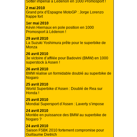
Sotter impérial à Lédenon en 1000 Promosport !
2 mai 2010
Grand prix d’Espagne MotoGP : Jorge Lorenzo
frappe fort
1er mai 2010
Kévin Hiernaux en pole position en 1000
Promosport à Lédenon !
29 avril 2010
La Suzuki Yoshimura prête pour le superbike de
Monza
26 avril 2010
3e victoire d’affilée pour Badovini (BMW) en 1000
superstock à Assen !
26 avril 2010
BMW réalise un formidable doublé au superbike de
Nogaro
25 avril 2010
World Superbike d’Assen : Doublé de Rea sur
Honda !
25 avril 2010
Mondial Supersport d’Assen : Laverty s’impose
24 avril 2010
Montée en puissance des BMW au superbike de
Nogaro ?
24 avril 2010
Saison FSBK 2010 fortement compromise pour
Guillaume Dietrich