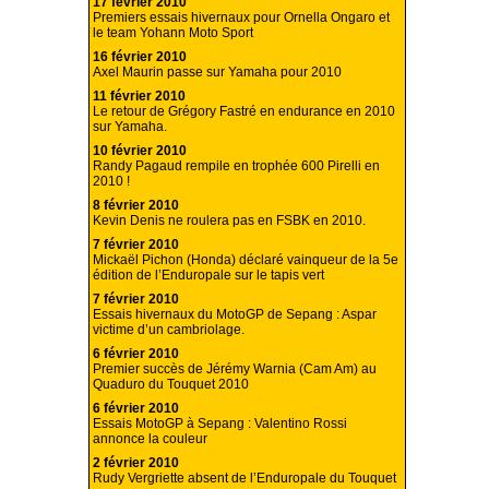
17 février 2010
Premiers essais hivernaux pour Ornella Ongaro et
le team Yohann Moto Sport
16 février 2010
Axel Maurin passe sur Yamaha pour 2010
11 février 2010
Le retour de Grégory Fastré en endurance en 2010
sur Yamaha.
10 février 2010
Randy Pagaud rempile en trophée 600 Pirelli en
2010 !
8 février 2010
Kevin Denis ne roulera pas en FSBK en 2010.
7 février 2010
Mickaël Pichon (Honda) déclaré vainqueur de la 5e
édition de l’Enduropale sur le tapis vert
7 février 2010
Essais hivernaux du MotoGP de Sepang : Aspar
victime d’un cambriolage.
6 février 2010
Premier succès de Jérémy Warnia (Cam Am) au
Quaduro du Touquet 2010
6 février 2010
Essais MotoGP à Sepang : Valentino Rossi
annonce la couleur
2 février 2010
Rudy Vergriette absent de l’Enduropale du Touquet