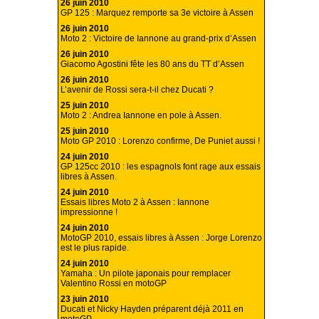
26 juin 2010
GP 125 : Marquez remporte sa 3e victoire à Assen
26 juin 2010
Moto 2 : Victoire de Iannone au grand-prix d’Assen
26 juin 2010
Giacomo Agostini fête les 80 ans du TT d’Assen
26 juin 2010
L’avenir de Rossi sera-t-il chez Ducati ?
25 juin 2010
Moto 2 : Andrea Iannone en pole à Assen.
25 juin 2010
Moto GP 2010 : Lorenzo confirme, De Puniet aussi !
24 juin 2010
GP 125cc 2010 : les espagnols font rage aux essais
libres à Assen.
24 juin 2010
Essais libres Moto 2 à Assen : Iannone
impressionne !
24 juin 2010
MotoGP 2010, essais libres à Assen : Jorge Lorenzo
est le plus rapide.
24 juin 2010
Yamaha : Un pilote japonais pour remplacer
Valentino Rossi en motoGP
23 juin 2010
Ducati et Nicky Hayden préparent déjà 2011 en