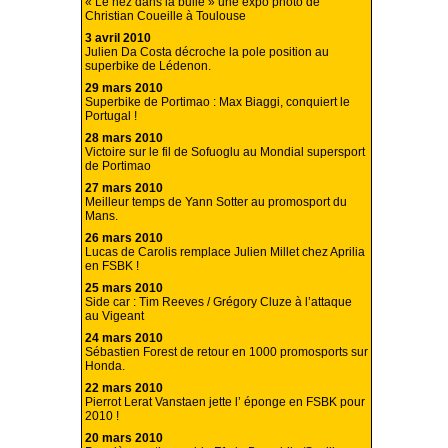
« Le nez dans la bulle » une expo photo de
Christian Coueille à Toulouse
3 avril 2010
Julien Da Costa décroche la pole position au
superbike de Lédenon.
29 mars 2010
Superbike de Portimao : Max Biaggi, conquiert le
Portugal !
28 mars 2010
Victoire sur le fil de Sofuoglu au Mondial supersport
de Portimao
27 mars 2010
Meilleur temps de Yann Sotter au promosport du
Mans.
26 mars 2010
Lucas de Carolis remplace Julien Millet chez Aprilia
en FSBK !
25 mars 2010
Side car : Tim Reeves / Grégory Cluze à l’attaque
au Vigeant
24 mars 2010
Sébastien Forest de retour en 1000 promosports sur
Honda.
22 mars 2010
Pierrot Lerat Vanstaen jette l’ éponge en FSBK pour
2010 !
20 mars 2010