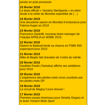
privée en pole provisoire .
25 février 2010
Le team officiel « Yamaha Sterilgarda » en plein
doute à la veille du Mondial superbike de (…)
24 février 2010
Une deuxième saison en Mondial d’endurance pour
Fabrice Auger en 2010
23 février 2010
Francesco Guidotti, nouveau team manager de
l’équipe APRILIA en WSBK 2010 .
22 février 2010
Gwenn le Badezet tente sa chance en FSBK 600
supersport pour 2010
21 février 2010
Mike di Meglio fait chevalier de l’ordre du mérite
20 février 2010
Gauthier Paulin (Yamaha) affiche ses ambitions
pour 2010
20 février 2010
L’expérience des pilotes moto cross courtisée par
les pilotes moto GP
19 février 2010
Le circuit de Magny Cours rénove !
17 février 2010
Premiers essais hivernaux pour Ornella Ongaro et
le team Yohann Moto Sport