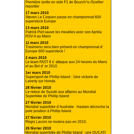
Première sortie en side F1 de Bourch’is /Scellier
reportée
17 mars 2010
Steven Le Coquen passe en championnat 600
superstock Europe
13 mars 2010
Patrick Piot sauve les meubles avec son Aprilia
RSV-4 au Mans
11 mars 2010
Trasimeno sera bien présent en championnat d’
Europe 600 superstock !
2 mars 2010
Le team FAST 9 s’ attaque aux 24 heures du Mans
et au Bol d’ or 2010
1er mars 2010
Supersport de Phillip Island : 1ère victoire de
Laverty sur Honda
28 février 2010
Le retour de Suzuki aux affaires au Mondial
Superbike de Phillip Island
27 février 2010
Mondial superbike d’Australie : Haslam décroche la
pole position à Phillip Island .
27 février 2010
Régis Laconi ne roulera pas en 2010.
26 février 2010
Mondial superbike de Phillip Island : une DUCATI