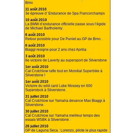
Brno
11 août 2010
3e épreuve d’ Endurance de Spa Francorchamps
10 août 2010
La BMW d’endurance officielle passe sous l’égide
de Michael Bartholemy .
6 août 2010
Retour possible pour De Puniet au GP de Brno .
6 août 2010
Biaggi resigne pour 2 ans chez Aprilia
3 août 2010
6e victoire de Laverty au supersport de Silverstone
1er août 2010
Cal Crutchlow rafle tout en Mondial Superbike à
Silverstone !
1er août 2010
Victoire du wild card Luke Mossey en 600
Superstock à Silverstone.
31 juillet 2010
Cal Crutchlow sur Yamaha devance Max Biaggi à
Silverstone.
30 juillet 2010
Cal Crutchlow sur Yamaha meilleur temps des
essais WSBK à Silverstone.
26 juillet 2010
GP de Laguna Seca : Lorenzo, pilote le plus rapide