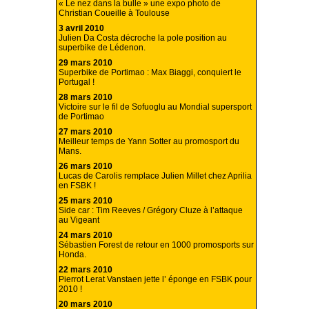
« Le nez dans la bulle » une expo photo de
Christian Coueille à Toulouse
3 avril 2010
Julien Da Costa décroche la pole position au
superbike de Lédenon.
29 mars 2010
Superbike de Portimao : Max Biaggi, conquiert le
Portugal !
28 mars 2010
Victoire sur le fil de Sofuoglu au Mondial supersport
de Portimao
27 mars 2010
Meilleur temps de Yann Sotter au promosport du
Mans.
26 mars 2010
Lucas de Carolis remplace Julien Millet chez Aprilia
en FSBK !
25 mars 2010
Side car : Tim Reeves / Grégory Cluze à l’attaque
au Vigeant
24 mars 2010
Sébastien Forest de retour en 1000 promosports sur
Honda.
22 mars 2010
Pierrot Lerat Vanstaen jette l’ éponge en FSBK pour
2010 !
20 mars 2010