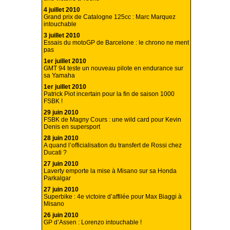
4 juillet 2010
Grand prix de Catalogne 125cc : Marc Marquez
intouchable
3 juillet 2010
Essais du motoGP de Barcelone : le chrono ne ment
pas
1er juillet 2010
GMT 94 teste un nouveau pilote en endurance sur
sa Yamaha
1er juillet 2010
Patrick Piot incertain pour la fin de saison 1000
FSBK !
29 juin 2010
FSBK de Magny Cours : une wild card pour Kevin
Denis en supersport
28 juin 2010
A quand l’officialisation du transfert de Rossi chez
Ducati ?
27 juin 2010
Laverty emporte la mise à Misano sur sa Honda
Parkalgar
27 juin 2010
Superbike : 4e victoire d’affilée pour Max Biaggi à
Misano
26 juin 2010
GP d’Assen : Lorenzo intouchable !