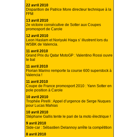
22 avril 2010
Disparition de Patrice More directeur technique à la
FFM
13 avril 2010
2e victoire consécutive de Sotter aux Coupes
promosport de Carole
12 avril 2010
Leon Haslam et Noriyuki Haga s’ illustrent lors du
WSBK de Valencia.
11 avril 2010
Grand Prix du Qatar MotoGP : Valentino Rossi ouvre
le bal
11 avril 2010
Florian Marino remporte la course 600 superstock à
Valencia !
11 avril 2010
Coupe de France promosport 2010 : Yann Sotter en
pole position à Carole
10 avril 2010
Trophée Pirelli : Appel d’urgence de Serge Nuques
pour Lucas Mahias
10 avril 2010
Stéphane Gallis tente le pari de la moto électrique !
9 avril 2010
Side-car : Sébastien Delannoy arrête la compétition
8 avril 2010