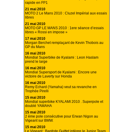
rapide en FP1
21 mai 2010
MOTO 2 Le Mans 2010 : Cluzel Impérial aux essais
libres
21 mai 2010
MOTO GP LE MANS 2010 : 1ere séance d’essais
libres « Rossi en impose »
17 mai 2010
Morgan Berchet remplaçant de Kevin Thobois au
GP du Mans
16 mai 2010
Mondial Superbike de Kyalami : Leon Haslam
prend le large
16 mai 2010
Mondial Supersport de Kyalami : Encore une
victoire de Laverty sur Honda
16 mai 2010
Remy Echard (Yamaha) veut sa revanche en
Trophée Pirelli
15 mai 2010
Mondial superbike KYALAMI 2010 . Superpole et
doublé YAMAHA
15 mai 2010
2 ème pole consécutive pour Erwan Nigon au
Vigeant sur BMW.
15 mai 2010
Le Vigeant : Baptiste Guittet intègre le Junior Team