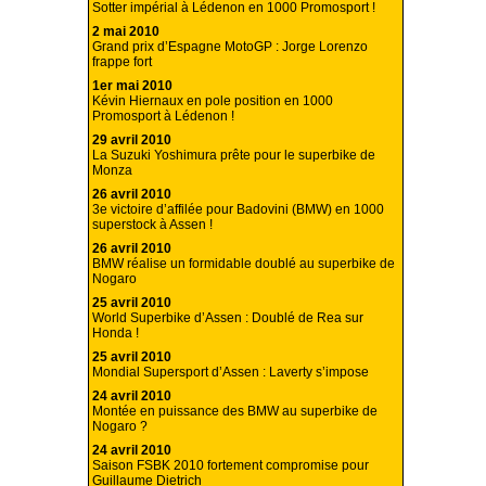
Sotter impérial à Lédenon en 1000 Promosport !
2 mai 2010
Grand prix d’Espagne MotoGP : Jorge Lorenzo
frappe fort
1er mai 2010
Kévin Hiernaux en pole position en 1000
Promosport à Lédenon !
29 avril 2010
La Suzuki Yoshimura prête pour le superbike de
Monza
26 avril 2010
3e victoire d’affilée pour Badovini (BMW) en 1000
superstock à Assen !
26 avril 2010
BMW réalise un formidable doublé au superbike de
Nogaro
25 avril 2010
World Superbike d’Assen : Doublé de Rea sur
Honda !
25 avril 2010
Mondial Supersport d’Assen : Laverty s’impose
24 avril 2010
Montée en puissance des BMW au superbike de
Nogaro ?
24 avril 2010
Saison FSBK 2010 fortement compromise pour
Guillaume Dietrich