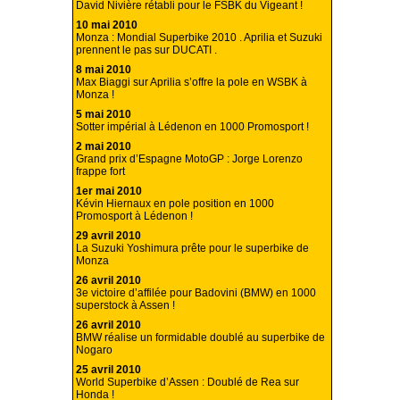
David Nivière rétabli pour le FSBK du Vigeant !
10 mai 2010
Monza : Mondial Superbike 2010 . Aprilia et Suzuki
prennent le pas sur DUCATI .
8 mai 2010
Max Biaggi sur Aprilia s’offre la pole en WSBK à
Monza !
5 mai 2010
Sotter impérial à Lédenon en 1000 Promosport !
2 mai 2010
Grand prix d’Espagne MotoGP : Jorge Lorenzo
frappe fort
1er mai 2010
Kévin Hiernaux en pole position en 1000
Promosport à Lédenon !
29 avril 2010
La Suzuki Yoshimura prête pour le superbike de
Monza
26 avril 2010
3e victoire d’affilée pour Badovini (BMW) en 1000
superstock à Assen !
26 avril 2010
BMW réalise un formidable doublé au superbike de
Nogaro
25 avril 2010
World Superbike d’Assen : Doublé de Rea sur
Honda !