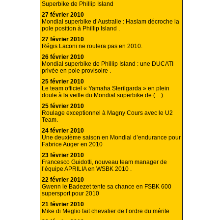
Superbike de Phillip Island
27 février 2010
Mondial superbike d’Australie : Haslam décroche la
pole position à Phillip Island .
27 février 2010
Régis Laconi ne roulera pas en 2010.
26 février 2010
Mondial superbike de Phillip Island : une DUCATI
privée en pole provisoire .
25 février 2010
Le team officiel « Yamaha Sterilgarda » en plein
doute à la veille du Mondial superbike de (…)
25 février 2010
Roulage exceptionnel à Magny Cours avec le U2
Team.
24 février 2010
Une deuxième saison en Mondial d’endurance pour
Fabrice Auger en 2010
23 février 2010
Francesco Guidotti, nouveau team manager de
l’équipe APRILIA en WSBK 2010 .
22 février 2010
Gwenn le Badezet tente sa chance en FSBK 600
supersport pour 2010
21 février 2010
Mike di Meglio fait chevalier de l’ordre du mérite