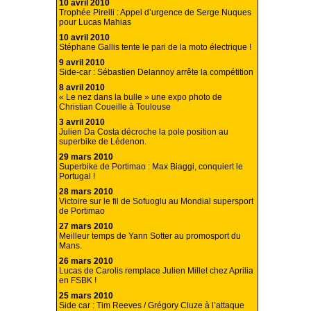
10 avril 2010
Trophée Pirelli : Appel d’urgence de Serge Nuques
pour Lucas Mahias
10 avril 2010
Stéphane Gallis tente le pari de la moto électrique !
9 avril 2010
Side-car : Sébastien Delannoy arrête la compétition
8 avril 2010
« Le nez dans la bulle » une expo photo de
Christian Coueille à Toulouse
3 avril 2010
Julien Da Costa décroche la pole position au
superbike de Lédenon.
29 mars 2010
Superbike de Portimao : Max Biaggi, conquiert le
Portugal !
28 mars 2010
Victoire sur le fil de Sofuoglu au Mondial supersport
de Portimao
27 mars 2010
Meilleur temps de Yann Sotter au promosport du
Mans.
26 mars 2010
Lucas de Carolis remplace Julien Millet chez Aprilia
en FSBK !
25 mars 2010
Side car : Tim Reeves / Grégory Cluze à l’attaque