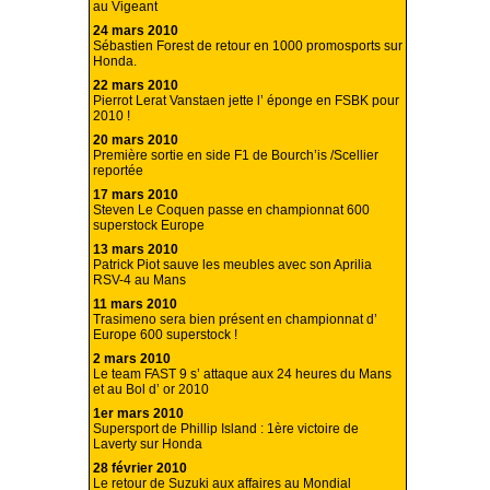
au Vigeant
24 mars 2010
Sébastien Forest de retour en 1000 promosports sur
Honda.
22 mars 2010
Pierrot Lerat Vanstaen jette l’ éponge en FSBK pour
2010 !
20 mars 2010
Première sortie en side F1 de Bourch’is /Scellier
reportée
17 mars 2010
Steven Le Coquen passe en championnat 600
superstock Europe
13 mars 2010
Patrick Piot sauve les meubles avec son Aprilia
RSV-4 au Mans
11 mars 2010
Trasimeno sera bien présent en championnat d’
Europe 600 superstock !
2 mars 2010
Le team FAST 9 s’ attaque aux 24 heures du Mans
et au Bol d’ or 2010
1er mars 2010
Supersport de Phillip Island : 1ère victoire de
Laverty sur Honda
28 février 2010
Le retour de Suzuki aux affaires au Mondial