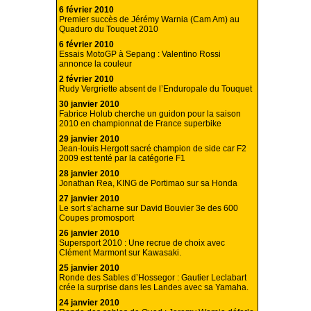
6 février 2010
Premier succès de Jérémy Warnia (Cam Am) au
Quaduro du Touquet 2010
6 février 2010
Essais MotoGP à Sepang : Valentino Rossi
annonce la couleur
2 février 2010
Rudy Vergriette absent de l’Enduropale du Touquet
30 janvier 2010
Fabrice Holub cherche un guidon pour la saison
2010 en championnat de France superbike
29 janvier 2010
Jean-louis Hergott sacré champion de side car F2
2009 est tenté par la catégorie F1
28 janvier 2010
Jonathan Rea, KING de Portimao sur sa Honda
27 janvier 2010
Le sort s’acharne sur David Bouvier 3e des 600
Coupes promosport
26 janvier 2010
Supersport 2010 : Une recrue de choix avec
Clément Marmont sur Kawasaki.
25 janvier 2010
Ronde des Sables d’Hossegor : Gautier Leclabart
crée la surprise dans les Landes avec sa Yamaha.
24 janvier 2010