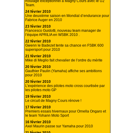
Roulage exceptionnel à Magny Cours avec le U2
Team.
24 février 2010
Une deuxième saison en Mondial d’endurance pour
Fabrice Auger en 2010
23 février 2010
Francesco Guidotti, nouveau team manager de
l’équipe APRILIA en WSBK 2010 .
22 février 2010
Gwenn le Badezet tente sa chance en FSBK 600
supersport pour 2010
21 février 2010
Mike di Meglio fait chevalier de l’ordre du mérite
20 février 2010
Gauthier Paulin (Yamaha) affiche ses ambitions
pour 2010
20 février 2010
L’expérience des pilotes moto cross courtisée par
les pilotes moto GP
19 février 2010
Le circuit de Magny Cours rénove !
17 février 2010
Premiers essais hivernaux pour Ornella Ongaro et
le team Yohann Moto Sport
16 février 2010
Axel Maurin passe sur Yamaha pour 2010
11 février 2010