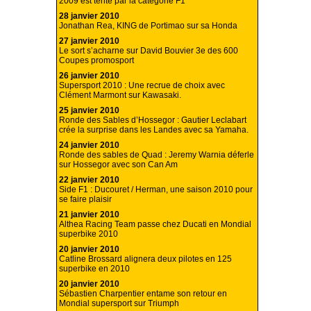
2009 est tenté par la catégorie F1
28 janvier 2010
Jonathan Rea, KING de Portimao sur sa Honda
27 janvier 2010
Le sort s’acharne sur David Bouvier 3e des 600
Coupes promosport
26 janvier 2010
Supersport 2010 : Une recrue de choix avec
Clément Marmont sur Kawasaki.
25 janvier 2010
Ronde des Sables d’Hossegor : Gautier Leclabart
crée la surprise dans les Landes avec sa Yamaha.
24 janvier 2010
Ronde des sables de Quad : Jeremy Warnia déferle
sur Hossegor avec son Can Am
22 janvier 2010
Side F1 : Ducouret / Herman, une saison 2010 pour
se faire plaisir
21 janvier 2010
Althea Racing Team passe chez Ducati en Mondial
superbike 2010
20 janvier 2010
Catline Brossard alignera deux pilotes en 125
superbike en 2010
20 janvier 2010
Sébastien Charpentier entame son retour en
Mondial supersport sur Triumph