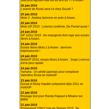
Giacomo Agostini fête les 80 ans du TT d’Assen
26 juin 2010
L’avenir de Rossi sera-t-il chez Ducati ?
25 juin 2010
Moto 2 : Andrea Iannone en pole à Assen.
25 juin 2010
Moto GP 2010 : Lorenzo confirme, De Puniet aussi !
24 juin 2010
GP 125cc 2010 : les espagnols font rage aux essais
libres à Assen.
24 juin 2010
Essais libres Moto 2 à Assen : Iannone
impressionne !
24 juin 2010
MotoGP 2010, essais libres à Assen : Jorge Lorenzo
est le plus rapide.
24 juin 2010
Yamaha : Un pilote japonais pour remplacer
Valentino Rossi en motoGP
23 juin 2010
Ducati et Nicky Hayden préparent déjà 2011 en
motoGP
22 juin 2010
Roulage test pour Randy Pagaud à Misano sur
BMW
21 juin 2010
Promosport 1000 Croix en Ternois 2010 : 5e