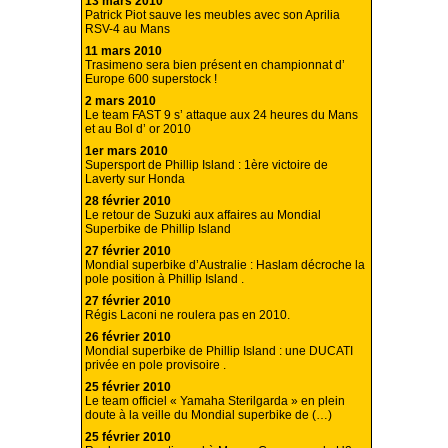
13 mars 2010
Patrick Piot sauve les meubles avec son Aprilia
RSV-4 au Mans
11 mars 2010
Trasimeno sera bien présent en championnat d’
Europe 600 superstock !
2 mars 2010
Le team FAST 9 s’ attaque aux 24 heures du Mans
et au Bol d’ or 2010
1er mars 2010
Supersport de Phillip Island : 1ère victoire de
Laverty sur Honda
28 février 2010
Le retour de Suzuki aux affaires au Mondial
Superbike de Phillip Island
27 février 2010
Mondial superbike d’Australie : Haslam décroche la
pole position à Phillip Island .
27 février 2010
Régis Laconi ne roulera pas en 2010.
26 février 2010
Mondial superbike de Phillip Island : une DUCATI
privée en pole provisoire .
25 février 2010
Le team officiel « Yamaha Sterilgarda » en plein
doute à la veille du Mondial superbike de (…)
25 février 2010