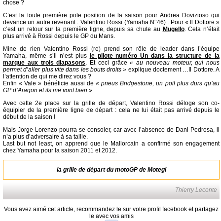
chose ?
C’est la toute première pole position de la saison pour Andrea Dovizioso qui
devance un autre revenant : Valentino Rossi (Yamaha N°46) . Pour « Il Dottore »
c’est un retour sur la première ligne, depuis sa chute au
Mugello
. Cela n’était
plus arrivé à Rossi depuis le GP du Mans.
Mine de rien Valentino Rossi (re) prend son rôle de leader dans l’équipe
Yamaha, même s’il n’est plus
le pilote numéro Un dans la structure de la
marque aux trois diapasons
. Et ceci grâce
« au nouveau moteur, qui nous
permet d’aller plus vite dans les bouts droits »
explique doctement …Il Dottore. A
l’attention de qui me direz vous ?
Enfin « Vale » bénéficie aussi de
« pneus Bridgestone, un poil plus durs qu’au
GP d’Aragon et ils me vont bien »
Avec cette 2e place sur la grille de départ, Valentino Rossi déloge son co-
équipier de la première ligne de départ : cela ne lui était pas arrivé depuis le
début de la saison !
Mais Jorge Lorenzo pourra se consoler, car avec l’absence de Dani Pedrosa, il
n’a plus d’adversaire à sa taille.
Last but not least, on apprend que le Mallorcain a confirmé son engagement
chez Yamaha pour la saison 2011 et 2012.
la grille de départ du motoGP de Motegi
Thierry Leconte
Vous avez aimé cet article, recommandez le sur votre profil facebook et partagez
le avec vos amis