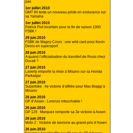
pas
1er juillet 2010
GMT 94 teste un nouveau pilote en endurance sur
sa Yamaha
1er juillet 2010
Patrick Piot incertain pour la fin de saison 1000
FSBK !
29 juin 2010
FSBK de Magny Cours : une wild card pour Kevin
Denis en supersport
28 juin 2010
A quand l’officialisation du transfert de Rossi chez
Ducati ?
27 juin 2010
Laverty emporte la mise à Misano sur sa Honda
Parkalgar
27 juin 2010
Superbike : 4e victoire d’affilée pour Max Biaggi à
Misano
26 juin 2010
GP d’Assen : Lorenzo intouchable !
26 juin 2010
GP 125 : Marquez remporte sa 3e victoire à Assen
26 juin 2010
Moto 2 : Victoire de Iannone au grand-prix d’Assen
26 juin 2010