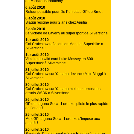
de Michael Bartholemy .
6 août 2010
Retour possible pour De Puniet au GP de Brno .
6 août 2010
Biaggi resigne pour 2 ans chez Aprilia
3 août 2010
6e victoire de Laverty au supersport de Silverstone
1er août 2010
Cal Crutchlow rafle tout en Mondial Superbike à
Silverstone !
1er août 2010
Victoire du wild card Luke Mossey en 600
Superstock à Silverstone.
31 juillet 2010
Cal Crutchlow sur Yamaha devance Max Biaggi à
Silverstone.
30 juillet 2010
Cal Crutchlow sur Yamaha meilleur temps des
essais WSBK à Silverstone.
26 juillet 2010
GP de Laguna Seca : Lorenzo, pilote le plus rapide
de l’ouest !
25 juillet 2010
MotoGP Laguna Seca : Lorenzo s’impose aux
qualifs !
20 juillet 2010
Randy de Puniet remplacé par Hayden Junior au