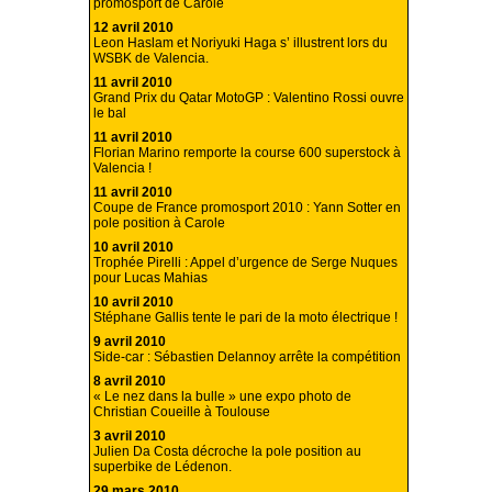
promosport de Carole
12 avril 2010
Leon Haslam et Noriyuki Haga s’ illustrent lors du
WSBK de Valencia.
11 avril 2010
Grand Prix du Qatar MotoGP : Valentino Rossi ouvre
le bal
11 avril 2010
Florian Marino remporte la course 600 superstock à
Valencia !
11 avril 2010
Coupe de France promosport 2010 : Yann Sotter en
pole position à Carole
10 avril 2010
Trophée Pirelli : Appel d’urgence de Serge Nuques
pour Lucas Mahias
10 avril 2010
Stéphane Gallis tente le pari de la moto électrique !
9 avril 2010
Side-car : Sébastien Delannoy arrête la compétition
8 avril 2010
« Le nez dans la bulle » une expo photo de
Christian Coueille à Toulouse
3 avril 2010
Julien Da Costa décroche la pole position au
superbike de Lédenon.
29 mars 2010