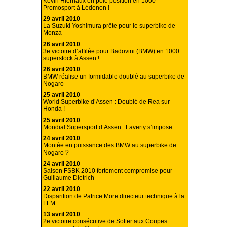
Kévin Hiernaux en pole position en 1000
Promosport à Lédenon !
29 avril 2010
La Suzuki Yoshimura prête pour le superbike de
Monza
26 avril 2010
3e victoire d’affilée pour Badovini (BMW) en 1000
superstock à Assen !
26 avril 2010
BMW réalise un formidable doublé au superbike de
Nogaro
25 avril 2010
World Superbike d’Assen : Doublé de Rea sur
Honda !
25 avril 2010
Mondial Supersport d’Assen : Laverty s’impose
24 avril 2010
Montée en puissance des BMW au superbike de
Nogaro ?
24 avril 2010
Saison FSBK 2010 fortement compromise pour
Guillaume Dietrich
22 avril 2010
Disparition de Patrice More directeur technique à la
FFM
13 avril 2010
2e victoire consécutive de Sotter aux Coupes