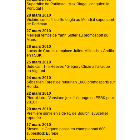
Superbike de Portimao : Max Biaggi, conquiert le
Portugal !
28 mars 2010
Victoire sur le fil de Sofuoglu au Mondial supersport
de Portimao
27 mars 2010
Meilleur temps de Yann Sotter au promosport du
Mans.
26 mars 2010
Lucas de Carolis remplace Julien Millet chez Aprilia
en FSBK !
25 mars 2010
Side car : Tim Reeves / Grégory Cluze à l’attaque
au Vigeant
24 mars 2010
Sébastien Forest de retour en 1000 promosports sur
Honda.
22 mars 2010
Pierrot Lerat Vanstaen jette l’ éponge en FSBK pour
2010 !
20 mars 2010
Première sortie en side F1 de Bourch’is /Scellier
reportée
17 mars 2010
Steven Le Coquen passe en championnat 600
superstock Europe