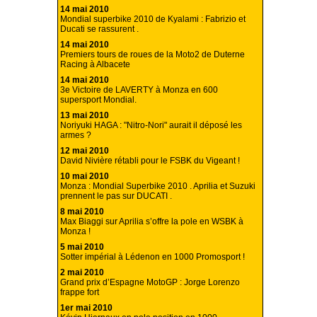
14 mai 2010
Mondial superbike 2010 de Kyalami : Fabrizio et
Ducati se rassurent .
14 mai 2010
Premiers tours de roues de la Moto2 de Duterne
Racing à Albacete
14 mai 2010
3e Victoire de LAVERTY à Monza en 600
supersport Mondial.
13 mai 2010
Noriyuki HAGA : "Nitro-Nori" aurait il déposé les
armes ?
12 mai 2010
David Nivière rétabli pour le FSBK du Vigeant !
10 mai 2010
Monza : Mondial Superbike 2010 . Aprilia et Suzuki
prennent le pas sur DUCATI .
8 mai 2010
Max Biaggi sur Aprilia s’offre la pole en WSBK à
Monza !
5 mai 2010
Sotter impérial à Lédenon en 1000 Promosport !
2 mai 2010
Grand prix d’Espagne MotoGP : Jorge Lorenzo
frappe fort
1er mai 2010