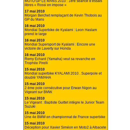
MOTO GP LE MANS 2010 : 1ere séance d’essais
libres « Rossi en impose »
17 mai 2010
Morgan Berchet remplaçant de Kevin Thobois au
GP du Mans
16 mai 2010
Mondial Superbike de Kyalami : Leon Haslam
prend le large
16 mai 2010
Mondial Supersport de Kyalami : Encore une
victoire de Laverty sur Honda
16 mai 2010
Remy Echard (Yamaha) veut sa revanche en
Trophée Pirelli
15 mai 2010
Mondial superbike KYALAMI 2010 . Superpole et
doublé YAMAHA
15 mai 2010
2 ème pole consécutive pour Erwan Nigon au
Vigeant sur BMW.
15 mai 2010
Le Vigeant : Baptiste Guittet intègre le Junior Team
Suzuki
15 mai 2010
Une 4e BMW en championnat de France superbike
15 mai 2010
Déception pour Xavier Siméon en Moto2 à Albacete