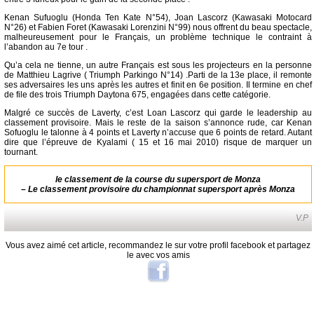
Kenan Sufuoglu (Honda Ten Kate N°54), Joan Lascorz (Kawasaki Motocard
N°26) et Fabien Foret (Kawasaki Lorenzini N°99) nous offrent du beau spectacle,
malheureusement pour le Français, un problème technique le contraint à
l’abandon au 7e tour .
Qu’a cela ne tienne, un autre Français est sous les projecteurs en la personne
de Matthieu Lagrive ( Triumph Parkingo N°14) .Parti de la 13e place, il remonte
ses adversaires les uns après les autres et finit en 6e position. Il termine en chef
de file des trois Triumph Daytona 675, engagées dans cette catégorie.
Malgré ce succès de Laverty, c’est Loan Lascorz qui garde le leadership au
classement provisoire. Mais le reste de la saison s’annonce rude, car Kenan
Sofuoglu le talonne à 4 points et Laverty n’accuse que 6 points de retard. Autant
dire que l’épreuve de Kyalami ( 15 et 16 mai 2010) risque de marquer un
tournant.
le classement de la course du supersport de Monza
–
Le classement provisoire du championnat supersport après Monza
V.P
Vous avez aimé cet article, recommandez le sur votre profil facebook et partagez
le avec vos amis