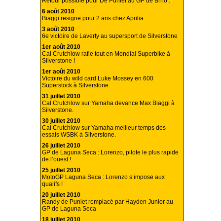
Retour possible pour De Puniet au GP de Brno .
6 août 2010
Biaggi resigne pour 2 ans chez Aprilia
3 août 2010
6e victoire de Laverty au supersport de Silverstone
1er août 2010
Cal Crutchlow rafle tout en Mondial Superbike à
Silverstone !
1er août 2010
Victoire du wild card Luke Mossey en 600
Superstock à Silverstone.
31 juillet 2010
Cal Crutchlow sur Yamaha devance Max Biaggi à
Silverstone.
30 juillet 2010
Cal Crutchlow sur Yamaha meilleur temps des
essais WSBK à Silverstone.
26 juillet 2010
GP de Laguna Seca : Lorenzo, pilote le plus rapide
de l’ouest !
25 juillet 2010
MotoGP Laguna Seca : Lorenzo s’impose aux
qualifs !
20 juillet 2010
Randy de Puniet remplacé par Hayden Junior au
GP de Laguna Seca
18 juillet 2010