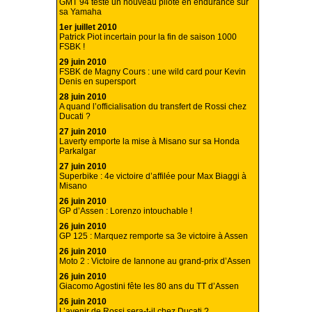
GMT 94 teste un nouveau pilote en endurance sur
sa Yamaha
1er juillet 2010
Patrick Piot incertain pour la fin de saison 1000
FSBK !
29 juin 2010
FSBK de Magny Cours : une wild card pour Kevin
Denis en supersport
28 juin 2010
A quand l’officialisation du transfert de Rossi chez
Ducati ?
27 juin 2010
Laverty emporte la mise à Misano sur sa Honda
Parkalgar
27 juin 2010
Superbike : 4e victoire d’affilée pour Max Biaggi à
Misano
26 juin 2010
GP d’Assen : Lorenzo intouchable !
26 juin 2010
GP 125 : Marquez remporte sa 3e victoire à Assen
26 juin 2010
Moto 2 : Victoire de Iannone au grand-prix d’Assen
26 juin 2010
Giacomo Agostini fête les 80 ans du TT d’Assen
26 juin 2010
L’avenir de Rossi sera-t-il chez Ducati ?