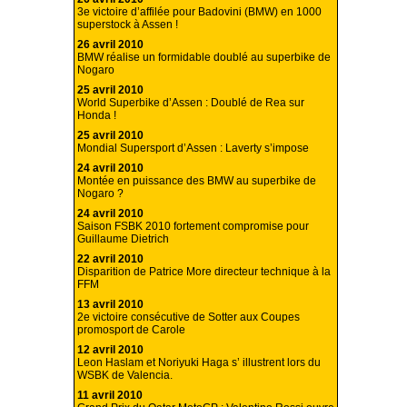
3e victoire d’affilée pour Badovini (BMW) en 1000
superstock à Assen !
26 avril 2010
BMW réalise un formidable doublé au superbike de
Nogaro
25 avril 2010
World Superbike d’Assen : Doublé de Rea sur
Honda !
25 avril 2010
Mondial Supersport d’Assen : Laverty s’impose
24 avril 2010
Montée en puissance des BMW au superbike de
Nogaro ?
24 avril 2010
Saison FSBK 2010 fortement compromise pour
Guillaume Dietrich
22 avril 2010
Disparition de Patrice More directeur technique à la
FFM
13 avril 2010
2e victoire consécutive de Sotter aux Coupes
promosport de Carole
12 avril 2010
Leon Haslam et Noriyuki Haga s’ illustrent lors du
WSBK de Valencia.
11 avril 2010