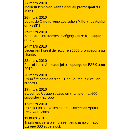
27 mars 2010
Meilleur temps de Yann Sotter au promosport du
Mans.
26 mars 2010
Lucas de Carolis remplace Julien Millet chez Aprilia
en FSBK !
25 mars 2010
Side car : Tim Reeves / Grégory Cluze à l’attaque
au Vigeant
24 mars 2010
Sébastien Forest de retour en 1000 promosports sur
Honda.
22 mars 2010
Pierrot Lerat Vanstaen jette l’ éponge en FSBK pour
2010 !
20 mars 2010
Première sortie en side F1 de Bourch’is /Scellier
reportée
17 mars 2010
Steven Le Coquen passe en championnat 600
superstock Europe
13 mars 2010
Patrick Piot sauve les meubles avec son Aprilia
RSV-4 au Mans
11 mars 2010
Trasimeno sera bien présent en championnat d’
Europe 600 superstock !