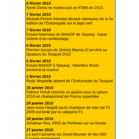
8 février 2010
Kevin Denis ne roulera pas en FSBK en 2010.
7 février 2010
Mickaël Pichon (Honda) déclaré vainqueur de la 5e
édition de l’Enduropale sur le tapis vert
7 février 2010
Essais hivernaux du MotoGP de Sepang : Aspar
victime d’un cambriolage.
6 février 2010
Premier succès de Jérémy Warnia (Cam Am) au
Quaduro du Touquet 2010
6 février 2010
Essais MotoGP à Sepang : Valentino Rossi
annonce la couleur
2 février 2010
Rudy Vergriette absent de l’Enduropale du Touquet
30 janvier 2010
Fabrice Holub cherche un guidon pour la saison
2010 en championnat de France superbike
29 janvier 2010
Jean-louis Hergott sacré champion de side car F2
2009 est tenté par la catégorie F1
28 janvier 2010
Jonathan Rea, KING de Portimao sur sa Honda
27 janvier 2010
Le sort s’acharne sur David Bouvier 3e des 600
Coupes promosport