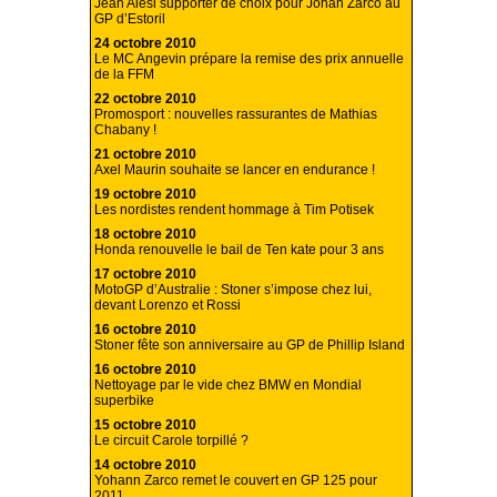
Jean Alesi supporter de choix pour Johan Zarco au
GP d’Estoril
24 octobre 2010
Le MC Angevin prépare la remise des prix annuelle
de la FFM
22 octobre 2010
Promosport : nouvelles rassurantes de Mathias
Chabany !
21 octobre 2010
Axel Maurin souhaite se lancer en endurance !
19 octobre 2010
Les nordistes rendent hommage à Tim Potisek
18 octobre 2010
Honda renouvelle le bail de Ten kate pour 3 ans
17 octobre 2010
MotoGP d’Australie : Stoner s’impose chez lui,
devant Lorenzo et Rossi
16 octobre 2010
Stoner fête son anniversaire au GP de Phillip Island
16 octobre 2010
Nettoyage par le vide chez BMW en Mondial
superbike
15 octobre 2010
Le circuit Carole torpillé ?
14 octobre 2010
Yohann Zarco remet le couvert en GP 125 pour
2011.