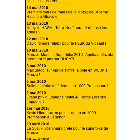
Ducati se rassurent .
14 mai 2010
Premiers tours de roues de la Moto2 de Duterne
Racing à Albacete
13 mai 2010
Noriyuki HAGA : "Nitro-Nori" aurait il déposé les
armes ?
12 mai 2010
David Nivière rétabli pour le FSBK du Vigeant !
10 mai 2010
Monza : Mondial Superbike 2010 . Aprilia et Suzuki
prennent le pas sur DUCATI .
8 mai 2010
Max Biaggi sur Aprilia s’offre la pole en WSBK à
Monza !
5 mai 2010
Sotter impérial à Lédenon en 1000 Promosport !
2 mai 2010
Grand prix d’Espagne MotoGP : Jorge Lorenzo
frappe fort
1er mai 2010
Kévin Hiernaux en pole position en 1000
Promosport à Lédenon !
29 avril 2010
La Suzuki Yoshimura prête pour le superbike de
Monza
26 avril 2010