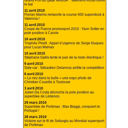
Grand Prix du Qatar MotoGP : Valentino Rossi ouvre
le bal
11 avril 2010
Florian Marino remporte la course 600 superstock à
Valencia !
11 avril 2010
Coupe de France promosport 2010 : Yann Sotter en
pole position à Carole
10 avril 2010
Trophée Pirelli : Appel d’urgence de Serge Nuques
pour Lucas Mahias
10 avril 2010
Stéphane Gallis tente le pari de la moto électrique !
9 avril 2010
Side-car : Sébastien Delannoy arrête la compétition
8 avril 2010
« Le nez dans la bulle » une expo photo de
Christian Coueille à Toulouse
3 avril 2010
Julien Da Costa décroche la pole position au
superbike de Lédenon.
29 mars 2010
Superbike de Portimao : Max Biaggi, conquiert le
Portugal !
28 mars 2010
Victoire sur le fil de Sofuoglu au Mondial supersport
de Portimao