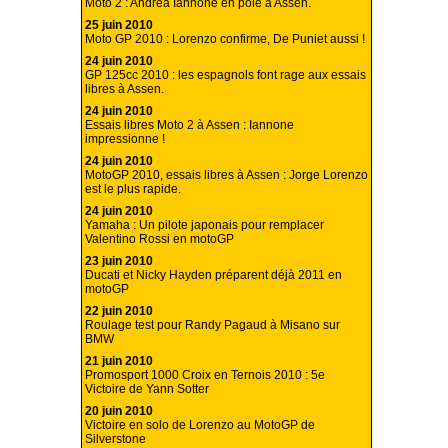
Moto 2 : Andrea Iannone en pole à Assen.
25 juin 2010
Moto GP 2010 : Lorenzo confirme, De Puniet aussi !
24 juin 2010
GP 125cc 2010 : les espagnols font rage aux essais
libres à Assen.
24 juin 2010
Essais libres Moto 2 à Assen : Iannone
impressionne !
24 juin 2010
MotoGP 2010, essais libres à Assen : Jorge Lorenzo
est le plus rapide.
24 juin 2010
Yamaha : Un pilote japonais pour remplacer
Valentino Rossi en motoGP
23 juin 2010
Ducati et Nicky Hayden préparent déjà 2011 en
motoGP
22 juin 2010
Roulage test pour Randy Pagaud à Misano sur
BMW
21 juin 2010
Promosport 1000 Croix en Ternois 2010 : 5e
Victoire de Yann Sotter
20 juin 2010
Victoire en solo de Lorenzo au MotoGP de
Silverstone