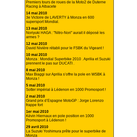
Premiers tours de roues de la Moto2 de Duterne
Racing à Albacete
14 mai 2010
3e Victoire de LAVERTY à Monza en 600
supersport Mondial.
13 mai 2010
Noriyuki HAGA : "Nitro-Nori" aurait il déposé les
armes ?
12 mai 2010
David Nivière rétabli pour le FSBK du Vigeant !
10 mai 2010
Monza : Mondial Superbike 2010 . Aprilia et Suzuki
prennent le pas sur DUCATI .
8 mai 2010
Max Biaggi sur Aprilia s’offre la pole en WSBK à
Monza !
5 mai 2010
Sotter impérial à Lédenon en 1000 Promosport !
2 mai 2010
Grand prix d’Espagne MotoGP : Jorge Lorenzo
frappe fort
1er mai 2010
Kévin Hiernaux en pole position en 1000
Promosport à Lédenon !
29 avril 2010
La Suzuki Yoshimura prête pour le superbike de
Monza