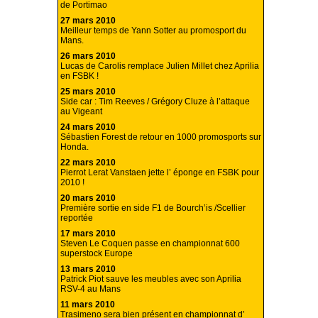
de Portimao
27 mars 2010
Meilleur temps de Yann Sotter au promosport du
Mans.
26 mars 2010
Lucas de Carolis remplace Julien Millet chez Aprilia
en FSBK !
25 mars 2010
Side car : Tim Reeves / Grégory Cluze à l’attaque
au Vigeant
24 mars 2010
Sébastien Forest de retour en 1000 promosports sur
Honda.
22 mars 2010
Pierrot Lerat Vanstaen jette l’ éponge en FSBK pour
2010 !
20 mars 2010
Première sortie en side F1 de Bourch’is /Scellier
reportée
17 mars 2010
Steven Le Coquen passe en championnat 600
superstock Europe
13 mars 2010
Patrick Piot sauve les meubles avec son Aprilia
RSV-4 au Mans
11 mars 2010
Trasimeno sera bien présent en championnat d’