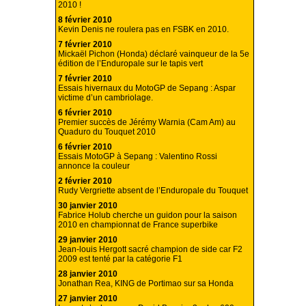
2010 !
8 février 2010
Kevin Denis ne roulera pas en FSBK en 2010.
7 février 2010
Mickaël Pichon (Honda) déclaré vainqueur de la 5e
édition de l’Enduropale sur le tapis vert
7 février 2010
Essais hivernaux du MotoGP de Sepang : Aspar
victime d’un cambriolage.
6 février 2010
Premier succès de Jérémy Warnia (Cam Am) au
Quaduro du Touquet 2010
6 février 2010
Essais MotoGP à Sepang : Valentino Rossi
annonce la couleur
2 février 2010
Rudy Vergriette absent de l’Enduropale du Touquet
30 janvier 2010
Fabrice Holub cherche un guidon pour la saison
2010 en championnat de France superbike
29 janvier 2010
Jean-louis Hergott sacré champion de side car F2
2009 est tenté par la catégorie F1
28 janvier 2010
Jonathan Rea, KING de Portimao sur sa Honda
27 janvier 2010