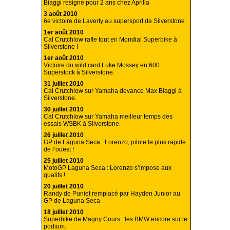
Biaggi resigne pour 2 ans chez Aprilia
3 août 2010
6e victoire de Laverty au supersport de Silverstone
1er août 2010
Cal Crutchlow rafle tout en Mondial Superbike à
Silverstone !
1er août 2010
Victoire du wild card Luke Mossey en 600
Superstock à Silverstone.
31 juillet 2010
Cal Crutchlow sur Yamaha devance Max Biaggi à
Silverstone.
30 juillet 2010
Cal Crutchlow sur Yamaha meilleur temps des
essais WSBK à Silverstone.
26 juillet 2010
GP de Laguna Seca : Lorenzo, pilote le plus rapide
de l’ouest !
25 juillet 2010
MotoGP Laguna Seca : Lorenzo s’impose aux
qualifs !
20 juillet 2010
Randy de Puniet remplacé par Hayden Junior au
GP de Laguna Seca
18 juillet 2010
Superbike de Magny Cours : les BMW encore sur le
podium.