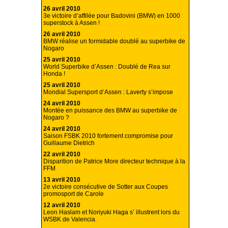
26 avril 2010
3e victoire d’affilée pour Badovini (BMW) en 1000
superstock à Assen !
26 avril 2010
BMW réalise un formidable doublé au superbike de
Nogaro
25 avril 2010
World Superbike d’Assen : Doublé de Rea sur
Honda !
25 avril 2010
Mondial Supersport d’Assen : Laverty s’impose
24 avril 2010
Montée en puissance des BMW au superbike de
Nogaro ?
24 avril 2010
Saison FSBK 2010 fortement compromise pour
Guillaume Dietrich
22 avril 2010
Disparition de Patrice More directeur technique à la
FFM
13 avril 2010
2e victoire consécutive de Sotter aux Coupes
promosport de Carole
12 avril 2010
Leon Haslam et Noriyuki Haga s’ illustrent lors du
WSBK de Valencia.