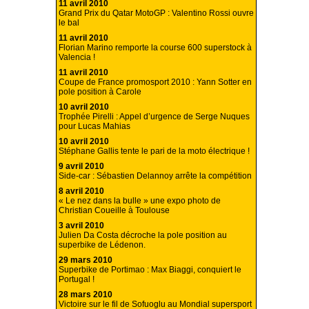
11 avril 2010
Grand Prix du Qatar MotoGP : Valentino Rossi ouvre
le bal
11 avril 2010
Florian Marino remporte la course 600 superstock à
Valencia !
11 avril 2010
Coupe de France promosport 2010 : Yann Sotter en
pole position à Carole
10 avril 2010
Trophée Pirelli : Appel d’urgence de Serge Nuques
pour Lucas Mahias
10 avril 2010
Stéphane Gallis tente le pari de la moto électrique !
9 avril 2010
Side-car : Sébastien Delannoy arrête la compétition
8 avril 2010
« Le nez dans la bulle » une expo photo de
Christian Coueille à Toulouse
3 avril 2010
Julien Da Costa décroche la pole position au
superbike de Lédenon.
29 mars 2010
Superbike de Portimao : Max Biaggi, conquiert le
Portugal !
28 mars 2010
Victoire sur le fil de Sofuoglu au Mondial supersport