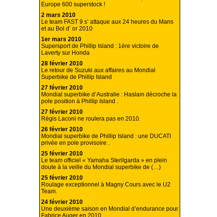
Europe 600 superstock !
2 mars 2010
Le team FAST 9 s’ attaque aux 24 heures du Mans
et au Bol d’ or 2010
1er mars 2010
Supersport de Phillip Island : 1ère victoire de
Laverty sur Honda
28 février 2010
Le retour de Suzuki aux affaires au Mondial
Superbike de Phillip Island
27 février 2010
Mondial superbike d’Australie : Haslam décroche la
pole position à Phillip Island .
27 février 2010
Régis Laconi ne roulera pas en 2010.
26 février 2010
Mondial superbike de Phillip Island : une DUCATI
privée en pole provisoire .
25 février 2010
Le team officiel « Yamaha Sterilgarda » en plein
doute à la veille du Mondial superbike de (…)
25 février 2010
Roulage exceptionnel à Magny Cours avec le U2
Team.
24 février 2010
Une deuxième saison en Mondial d’endurance pour
Fabrice Auger en 2010