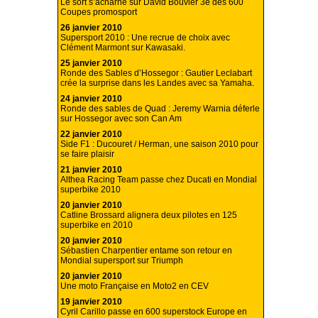
Le sort s’acharne sur David Bouvier 3e des 600
Coupes promosport
26 janvier 2010
Supersport 2010 : Une recrue de choix avec
Clément Marmont sur Kawasaki.
25 janvier 2010
Ronde des Sables d’Hossegor : Gautier Leclabart
crée la surprise dans les Landes avec sa Yamaha.
24 janvier 2010
Ronde des sables de Quad : Jeremy Warnia déferle
sur Hossegor avec son Can Am
22 janvier 2010
Side F1 : Ducouret / Herman, une saison 2010 pour
se faire plaisir
21 janvier 2010
Althea Racing Team passe chez Ducati en Mondial
superbike 2010
20 janvier 2010
Catline Brossard alignera deux pilotes en 125
superbike en 2010
20 janvier 2010
Sébastien Charpentier entame son retour en
Mondial supersport sur Triumph
20 janvier 2010
Une moto Française en Moto2 en CEV
19 janvier 2010
Cyril Carillo passe en 600 superstock Europe en