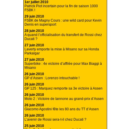
1er juillet 2010
Patrick Piot incertain pour la fin de saison 1000
FSBK !
29 juin 2010
FSBK de Magny Cours : une wild card pour Kevin
Denis en supersport
28 juin 2010
A quand l’officialisation du transfert de Rossi chez
Ducati ?
27 juin 2010
Laverty emporte la mise à Misano sur sa Honda
Parkalgar
27 juin 2010
Superbike : 4e victoire d’affilée pour Max Biaggi à
Misano
26 juin 2010
GP d’Assen : Lorenzo intouchable !
26 juin 2010
GP 125 : Marquez remporte sa 3e victoire à Assen
26 juin 2010
Moto 2 : Victoire de Iannone au grand-prix d’Assen
26 juin 2010
Giacomo Agostini fête les 80 ans du TT d’Assen
26 juin 2010
L’avenir de Rossi sera-t-il chez Ducati ?
25 juin 2010