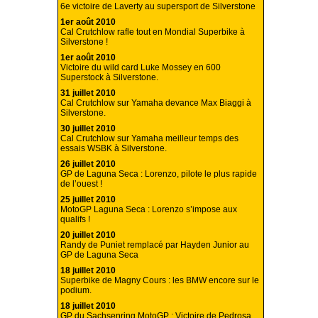
6e victoire de Laverty au supersport de Silverstone
1er août 2010
Cal Crutchlow rafle tout en Mondial Superbike à
Silverstone !
1er août 2010
Victoire du wild card Luke Mossey en 600
Superstock à Silverstone.
31 juillet 2010
Cal Crutchlow sur Yamaha devance Max Biaggi à
Silverstone.
30 juillet 2010
Cal Crutchlow sur Yamaha meilleur temps des
essais WSBK à Silverstone.
26 juillet 2010
GP de Laguna Seca : Lorenzo, pilote le plus rapide
de l’ouest !
25 juillet 2010
MotoGP Laguna Seca : Lorenzo s’impose aux
qualifs !
20 juillet 2010
Randy de Puniet remplacé par Hayden Junior au
GP de Laguna Seca
18 juillet 2010
Superbike de Magny Cours : les BMW encore sur le
podium.
18 juillet 2010
GP du Sachsenring MotoGP : Victoire de Pedrosa.