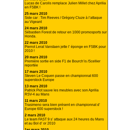
Lucas de Carolis remplace Julien Millet chez Aprilia
en FSBK !
25 mars 2010
Side car : Tim Reeves / Grégory Cluze à l’attaque
au Vigeant
24 mars 2010
Sébastien Forest de retour en 1000 promosports sur
Honda.
22 mars 2010
Pierrot Lerat Vanstaen jette l’ éponge en FSBK pour
2010 !
20 mars 2010
Première sortie en side F1 de Bourch’is /Scellier
reportée
17 mars 2010
Steven Le Coquen passe en championnat 600
superstock Europe
13 mars 2010
Patrick Piot sauve les meubles avec son Aprilia
RSV-4 au Mans
11 mars 2010
Trasimeno sera bien présent en championnat d’
Europe 600 superstock !
2 mars 2010
Le team FAST 9 s’ attaque aux 24 heures du Mans
et au Bol d’ or 2010
1er mars 2010