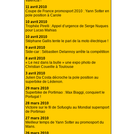
Valencia !
11 avril 2010
Coupe de France promosport 2010 : Yann Sotter en
pole position à Carole
10 avril 2010
Trophée Pirelli : Appel d’urgence de Serge Nuques
pour Lucas Mahias
10 avril 2010
Stéphane Gallis tente le pari de la moto électrique !
9 avril 2010
Side-car : Sébastien Delannoy arrête la compétition
8 avril 2010
« Le nez dans la bulle » une expo photo de
Christian Coueille à Toulouse
3 avril 2010
Julien Da Costa décroche la pole position au
superbike de Lédenon.
29 mars 2010
Superbike de Portimao : Max Biaggi, conquiert le
Portugal !
28 mars 2010
Victoire sur le fil de Sofuoglu au Mondial supersport
de Portimao
27 mars 2010
Meilleur temps de Yann Sotter au promosport du
Mans.
26 mars 2010