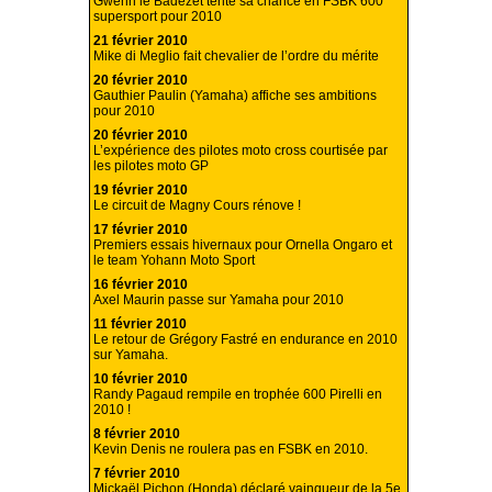
Gwenn le Badezet tente sa chance en FSBK 600
supersport pour 2010
21 février 2010
Mike di Meglio fait chevalier de l’ordre du mérite
20 février 2010
Gauthier Paulin (Yamaha) affiche ses ambitions
pour 2010
20 février 2010
L’expérience des pilotes moto cross courtisée par
les pilotes moto GP
19 février 2010
Le circuit de Magny Cours rénove !
17 février 2010
Premiers essais hivernaux pour Ornella Ongaro et
le team Yohann Moto Sport
16 février 2010
Axel Maurin passe sur Yamaha pour 2010
11 février 2010
Le retour de Grégory Fastré en endurance en 2010
sur Yamaha.
10 février 2010
Randy Pagaud rempile en trophée 600 Pirelli en
2010 !
8 février 2010
Kevin Denis ne roulera pas en FSBK en 2010.
7 février 2010
Mickaël Pichon (Honda) déclaré vainqueur de la 5e