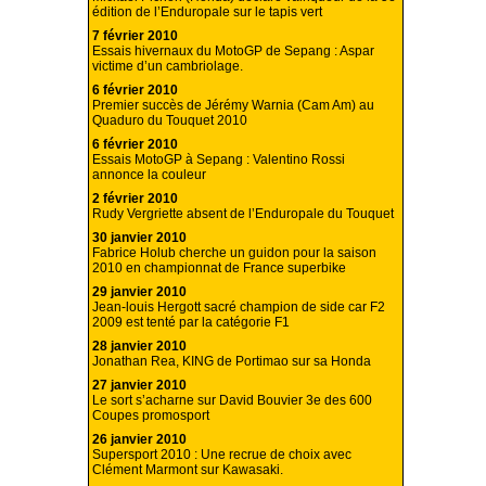
édition de l’Enduropale sur le tapis vert
7 février 2010
Essais hivernaux du MotoGP de Sepang : Aspar
victime d’un cambriolage.
6 février 2010
Premier succès de Jérémy Warnia (Cam Am) au
Quaduro du Touquet 2010
6 février 2010
Essais MotoGP à Sepang : Valentino Rossi
annonce la couleur
2 février 2010
Rudy Vergriette absent de l’Enduropale du Touquet
30 janvier 2010
Fabrice Holub cherche un guidon pour la saison
2010 en championnat de France superbike
29 janvier 2010
Jean-louis Hergott sacré champion de side car F2
2009 est tenté par la catégorie F1
28 janvier 2010
Jonathan Rea, KING de Portimao sur sa Honda
27 janvier 2010
Le sort s’acharne sur David Bouvier 3e des 600
Coupes promosport
26 janvier 2010
Supersport 2010 : Une recrue de choix avec
Clément Marmont sur Kawasaki.