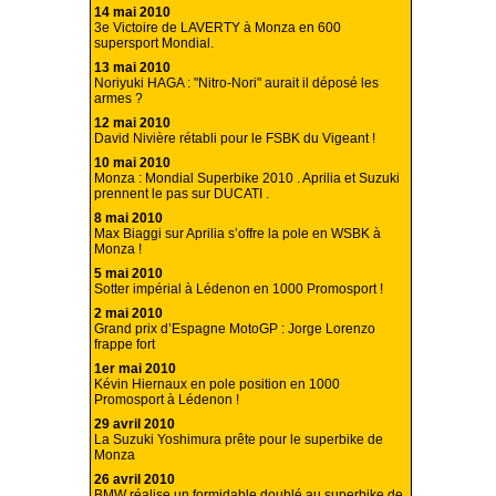
14 mai 2010
3e Victoire de LAVERTY à Monza en 600
supersport Mondial.
13 mai 2010
Noriyuki HAGA : "Nitro-Nori" aurait il déposé les
armes ?
12 mai 2010
David Nivière rétabli pour le FSBK du Vigeant !
10 mai 2010
Monza : Mondial Superbike 2010 . Aprilia et Suzuki
prennent le pas sur DUCATI .
8 mai 2010
Max Biaggi sur Aprilia s’offre la pole en WSBK à
Monza !
5 mai 2010
Sotter impérial à Lédenon en 1000 Promosport !
2 mai 2010
Grand prix d’Espagne MotoGP : Jorge Lorenzo
frappe fort
1er mai 2010
Kévin Hiernaux en pole position en 1000
Promosport à Lédenon !
29 avril 2010
La Suzuki Yoshimura prête pour le superbike de
Monza
26 avril 2010
BMW réalise un formidable doublé au superbike de