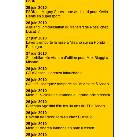
FSBK !
29 juin 2010
FSBK de Magny Cours : une wild card pour Kevin
Denis en supersport
28 juin 2010
A quand l’officialisation du transfert de Rossi chez
Ducati ?
27 juin 2010
Laverty emporte la mise à Misano sur sa Honda
Parkalgar
27 juin 2010
Superbike : 4e victoire d’affilée pour Max Biaggi à
Misano
26 juin 2010
GP d’Assen : Lorenzo intouchable !
26 juin 2010
GP 125 : Marquez remporte sa 3e victoire à Assen
26 juin 2010
Moto 2 : Victoire de Iannone au grand-prix d’Assen
26 juin 2010
Giacomo Agostini fête les 80 ans du TT d’Assen
26 juin 2010
L’avenir de Rossi sera-t-il chez Ducati ?
25 juin 2010
Moto 2 : Andrea Iannone en pole à Assen.
25 juin 2010