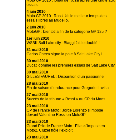
Moto GP 2010 : forfait de Rossi après une chute aux
essais.
4 juin 2010
Moto GP 2010 : Rossi fait le meilleur temps des
essais libres au Mugello.
2 juin 2010
MotoGP : bientôt la fin de la catégorie GP 125 ?
1er juin 2010
WSBK Salt Lake city : Biaggi fait le doublé !
31 mai 2010
Carlos Checa signe la pole à Salt Lake City !
30 mai 2010
Ducati domine les premiers essais de Salt Lake City
30 mai 2010
GILLES FAUREL : Disparition d’un passionné
28 mai 2010
Fin de saison d’endurance pour Gregorio Lavilla
27 mai 2010
Succès de la tribune « Rossi » au GP du Mans
23 mai 2010
GP de France Moto : Jorge Lorenzo s’impose
devant Valentino Rossi en MotoGP
23 mai 2010
Grand Prix de France Moto : Elias s’impose en
Moto2, Cluzel frôle l’exploit
23 mai 2010