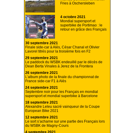
Fries à Oschersleben
4 octobre 2021
Mondial supersport et
superbike de Portimao : le
retour en grâce des Français
30 septembre 2021
Finale side-car à Alès, César Chanal et Olivier
Lavorel titrés pour la troisième fois en F2
29 septembre 2021
Le paddock du WSBK endeuillé par le décès de
Dean Berta Vinales à Jerez de la Frontera
26 septembre 2021
L’album photo de la finale du championnat de
France side-car F1 à Alès
24 septembre 2021
Septembre noir pour les Français en mondial
supersport et mondial superbike à Barcelone
18 septembre 2021
Alexandre Leleu sacré vainqueur de la Coupe
European Bike 2021
12 septembre 2021
Le sort s’acharne sur une partie des Français lors
du WSBK de Magny-Cours
4 septembre 2021