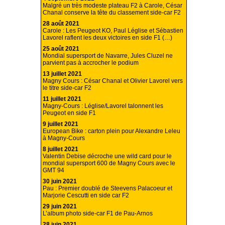
Malgré un très modeste plateau F2 à Carole, César
Chanal conserve la tête du classement side-car F2
28 août 2021
Carole : Les Peugeot KO, Paul Léglise et Sébastien
Lavorel raflent les deux victoires en side F1 (…)
25 août 2021
Mondial supersport de Navarre, Jules Cluzel ne
parvient pas à accrocher le podium
13 juillet 2021
Magny Cours : César Chanal et Olivier Lavorel vers
le titre side-car F2
11 juillet 2021
Magny-Cours : Léglise/Lavorel talonnent les
Peugeot en side F1
9 juillet 2021
European Bike : carton plein pour Alexandre Leleu
à Magny-Cours
8 juillet 2021
Valentin Debise décroche une wild card pour le
mondial supersport 600 de Magny Cours avec le
GMT 94
30 juin 2021
Pau : Premier doublé de Steevens Palacoeur et
Marjorie Cescutti en side car F2
29 juin 2021
L’album photo side-car F1 de Pau-Arnos
28 juin 2021