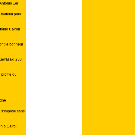
Antonio 1er
fauteuil pour
tonio Cairoli
ont le bonheur
Kawasaki 250
profite du
ogne
 s’impose sans
nio Cairoli