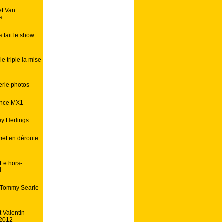
et Van
s
 fait le show
 triple la mise
erie photos
ance MX1
ey Herlings
met en déroute
 Le hors-
l
: Tommy Searle
t Valentin
 2012