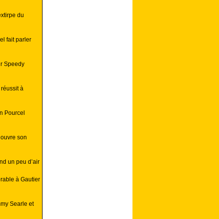
xtirpe du
 fait parler
ur Speedy
réussit à
en Pourcel
 ouvre son
end un peu d’air
rable à Gautier
mmy Searle et