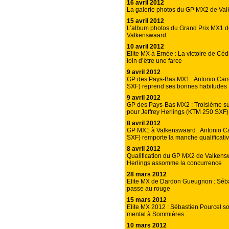
16 avril 2012
La galerie photos du GP MX2 de Va
15 avril 2012
L’album photos du Grand Prix MX1 
Valkenswaard
10 avril 2012
Elite MX à Ernée : La victoire de Cé
loin d’être une farce
9 avril 2012
GP des Pays-Bas MX1 : Antonio Cair
SXF) reprend ses bonnes habitudes
9 avril 2012
GP des Pays-Bas MX2 : Troisième suc
pour Jeffrey Herlings (KTM 250 SXF)
8 avril 2012
GP MX1 à Valkenswaard : Antonio Ca
SXF) remporte la manche qualificati
8 avril 2012
Qualification du GP MX2 de Valkensw
Herlings assomme la concurrence
28 mars 2012
Elite MX de Dardon Gueugnon : Séba
passe au rouge
15 mars 2012
Elite MX 2012 : Sébastien Pourcel s
mental à Sommières
10 mars 2012