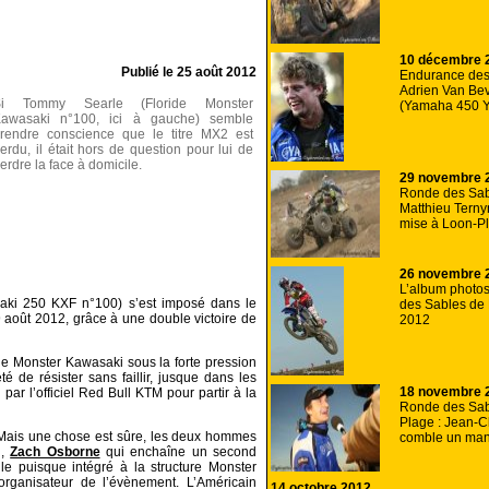
10 décembre 
Publié le
25 août 2012
Endurance des
Adrien Van Be
Si Tommy Searle (Floride Monster
(Yamaha 450 YZ
awasaki n°100, ici à gauche) semble
rendre conscience que le titre MX2 est
erdu, il était hors de question pour lui de
erdre la face à domicile.
29 novembre 
Ronde des Sab
Matthieu Ternyn
mise à Loon-P
26 novembre 
L’album photo
aki 250 KXF n°100) s’est imposé dans le
des Sables de
9 août 2012, grâce à une double victoire de
2012
ide Monster Kawasaki sous la forte pression
té de résister sans faillir, jusque dans les
18 novembre 
par l’officiel Red Bull KTM pour partir à la
Ronde des Sab
Plage : Jean-
 Mais une chose est sûre, les deux hommes
comble un ma
u,
Zach Osborne
qui enchaîne un second
le puisque intégré à la structure Monster
rganisateur de l’évènement. L’Américain
14 octobre 2012