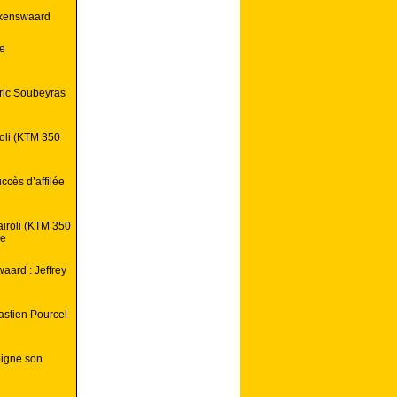
lkenswaard
de
dric Soubeyras
oli (KTM 350
cès d’affilée
iroli (KTM 350
ve
aard : Jeffrey
stien Pourcel
oigne son