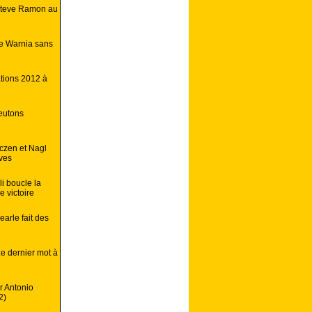
 Steve Ramon au
e Warnia sans
tions 2012 à
eutons
czen et Nagl
ives
i boucle la
 victoire
arle fait des
e dernier mot à
r Antonio
2)