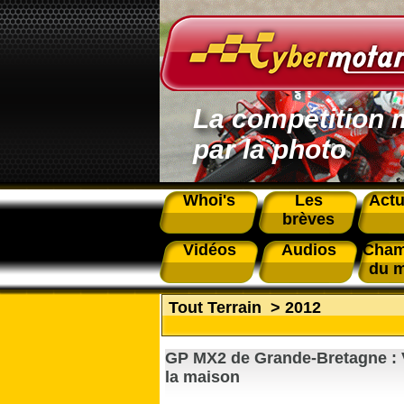
La compétition 
par la photo
Whoi's
Les
Actu
brèves
Vidéos
Audios
Cham
du 
Tout Terrain
>
2012
GP MX2 de Grande-Bretagne : 
la maison