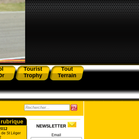
ol
Tourist
Tout
Or
Trophy
Terrain
 rubrique
NEWSLETTER
2012
 de St Léger
Email
2