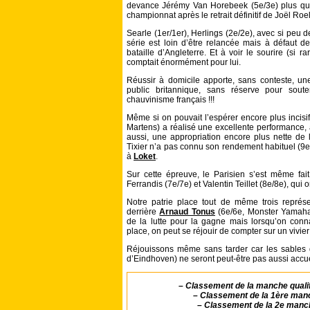
devance Jérémy Van Horebeek (5e/3e) plus que
championnat après le retrait définitif de Joël Ro
Searle (1er/1er), Herlings (2e/2e), avec si peu d
série est loin d’être relancée mais à défaut de
bataille d’Angleterre. Et à voir le sourire (si
comptait énormément pour lui.
Réussir à domicile apporte, sans conteste, une 
public britannique, sans réserve pour sout
chauvinisme français !!!
Même si on pouvait l’espérer encore plus incis
Martens) a réalisé une excellente performance, 
aussi, une appropriation encore plus nette de 
Tixier n’a pas connu son rendement habituel (9
à
Loket
.
Sur cette épreuve, le Parisien s’est même fa
Ferrandis (7e/7e) et Valentin Teillet (8e/8e), qui 
Notre patrie place tout de même trois représ
derrière
Arnaud Tonus
(6e/6e, Monster Yamaha 
de la lutte pour la gagne mais lorsqu’on conn
place, on peut se réjouir de compter sur un vivie
Réjouissons même sans tarder car les sables d
d’Eindhoven) ne seront peut-être pas aussi accuei
–
Classement de la manche qualif
–
Classement de la 1ère man
–
Classement de la 2e manc