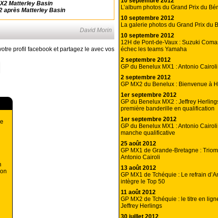
10 septembre 2012
X2 Matterley Basin
L’album photos du Grand Prix du B
 après Matterley Basin
10 septembre 2012
La galerie photos du Grand Prix du
David Morin
10 septembre 2012
12H de Pont-de-Vaux : Suzuki Coma
échec les teams Yamaha
otre profil facebook et partagez le avec vos
2 septembre 2012
GP du Benelux MX1 : Antonio Cairol
2 septembre 2012
GP MX2 du Benelux : Bienvenue à H
1er septembre 2012
GP du Benelux MX2 : Jeffrey Herling
première banderille en qualification
1er septembre 2012
de
GP du Benelux MX1 : Antonio Cairoli
manche qualificative
25 août 2012
GP MX1 de Grande-Bretagne : Triom
Antonio Cairoli
n
13 août 2012
son
GP MX1 de Tchéquie : Le refrain d’An
intègre le Top 50
11 août 2012
GP MX2 de Tchéquie : le titre en lig
Jeffrey Herlings
30 juillet 2012