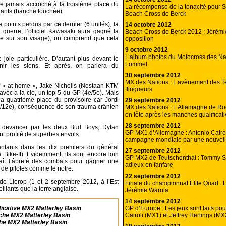
 jamais accroché à la troisième place du
La récompense de la ténacité pour
elants (hanche touchée).
Beach Cross de Berck
e points perdus par ce dernier (6 unités), la
14 octobre 2012
 guerre, l’officiel Kawasaki aura gagné la
Beach Cross de Berck 2012 : Jérémi
 rare sur son visage), on comprend que cela
opposition
9 octobre 2012
L’album photos du Motocross des Na
joie particulière. D’autant plus devant le
Lommel
enir les siens. Et après, on parlera du
30 septembre 2012
MX des Nations : L’avènement des T
if « at home », Jake Nicholls (Nestaan KTM
flingueurs
avec à la clé, un top 5 du GP (4e/5e). Mais
la quatrième place du provisoire car Jordi
29 septembre 2012
e/12e), conséquence de son trauma crânien
MX des Nations : L’Allemagne de Ro
en tête après les manches qualificat
28 septembre 2012
it devancer par les deux Bud Boys, Dylan
GP MX1 d’Allemagne : Antonio Cairol
ont profité de superbes envols.
campagne mondiale par une nouvelle
entants dans les dix premiers du général
27 septembre 2012
Bike-It). Evidemment, ils sont encore loin
GP MX2 de Teutschenthal : Tommy Se
aît l’âpreté des combats pour gagner une
adieux en fanfare
r de pilotes comme le notre.
22 septembre 2012
e Lierop (1 et 2 septembre 2012, à l’Est
Finale du championnat Elite Quad : L
llants que la terre anglaise.
Jérémie Warnia
14 septembre 2012
GP d’Europe : Les jeux sont faits pou
icative MX2 Matterley Basin
Cairoli (MX1) et Jeffrey Herlings (MX
che MX2 Matterley Basin
he MX2 Matterley Basin