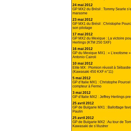
24 mai 2012
GP MX2 du Brésil : Tommy Searle s’e
marasme
23 mai 2012
GP MX1 du Brésil : Christophe Pourcel
son pilotage
17 mai 2012
GP MX2 du Mexique : La victoire po
Herlings (KTM 250 SXF)
16 mai 2012
GP du Mexique MX1 : « L’exotisme » 
Antonio Cairoli
10 mai 2012
Elite MX : Plomion réussit à Sébasti
(Kawasaki 450 KXF n°11)
5 mai 2012
GP d’Italie MX1 : Christophe Pourcel
compteur à Fermo
3 mai 2012
GP d’Italie MX2 : Jeffrey Herlings pr
25 avril 2012
GP de Bulgarie MX1 : Ballottage favo
Paulin
25 avril 2012
GP de Bulgarie MX2 : Au tour de To
Kawasaki de s’illustrer