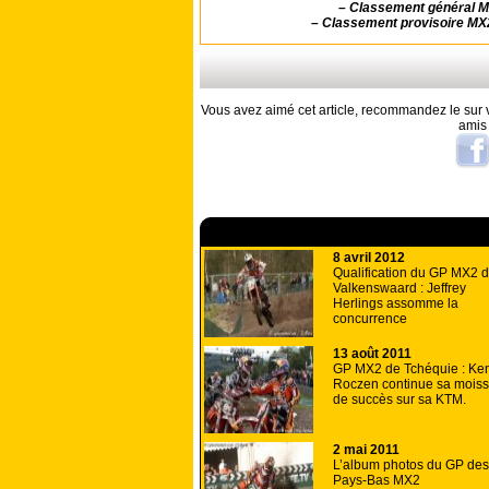
–
Classement général M
–
Classement provisoire MX2
Vous avez aimé cet article, recommandez le sur v
amis
A lire aussi
8 avril 2012
Qualification du GP MX2 
Valkenswaard : Jeffrey
Herlings assomme la
concurrence
13 août 2011
GP MX2 de Tchéquie : Ke
Roczen continue sa mois
de succès sur sa KTM.
2 mai 2011
L’album photos du GP des
Pays-Bas MX2