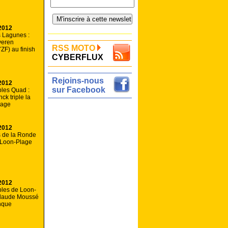
2012
 Lagunes :
veren
RSS MOTO
F) au finish
CYBERFLUX
Rejoins-nous
2012
sur Facebook
les Quad :
ck triple la
lage
2012
s de la Ronde
 Loon-Plage
2012
les de Loon-
Claude Moussé
nque