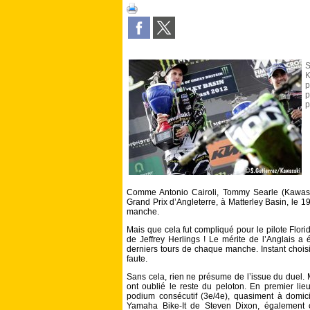
K
p
p
p
Comme Antonio Cairoli, Tommy Searle (Kawas
Grand Prix d’Angleterre, à Matterley Basin, le 1
manche.
Mais que cela fut compliqué pour le pilote Flor
de Jeffrey Herlings ! Le mérite de l’Anglais a é
derniers tours de chaque manche. Instant choisi 
faute.
Sans cela, rien ne présume de l’issue du duel.
ont oublié le reste du peloton. En premier lie
podium consécutif (3e/4e), quasiment à domici
Yamaha Bike-It de Steven Dixon, également o