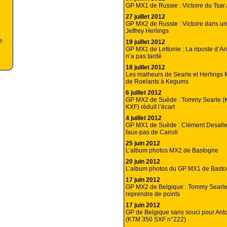
GP MX1 de Russie : Victoire du Tsar 
27 juillet 2012
GP MX2 de Russie : Victoire dans un 
Jeffrey Herlings
e
19 juillet 2012
GP MX1 de Lettonie : La riposte d’An
n’a pas tardé
18 juillet 2012
Les malheurs de Searle et Herlings f
de Roelants à Kegums
6 juillet 2012
GP MX2 de Suède : Tommy Searle (
KXF) réduit l’écart
4 juillet 2012
GP MX1 de Suède : Clément Desalle 
faux-pas de Cairoli
25 juin 2012
L’album photos MX2 de Bastogne
20 juin 2012
L’album photos du GP MX1 de Bast
17 juin 2012
GP MX2 de Belgique : Tommy Searle
reprendre de points
17 juin 2012
GP de Belgique sans souci pour Anto
(KTM 350 SXF n°222)