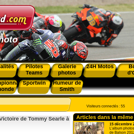
moto
alités
Pilotes
Galerie
24H Motos
B
Teams
photos
d'
pionnat
Sportwin
Humeur de
monde
Smith
Visiteurs connectés :
55
Articles dans la même
Victoire de Tommy Searle à
15 décembre 
L’album photos
de Balson 201