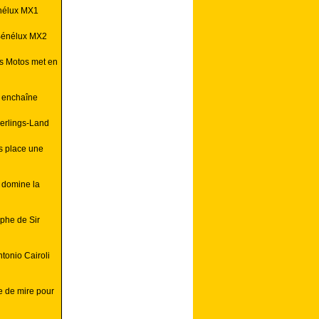
énélux MX1
 Bénélux MX2
s Motos met en
i enchaîne
erlings-Land
s place une
 domine la
phe de Sir
tonio Cairoli
ne de mire pour