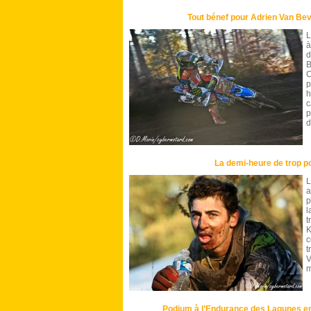
Tout bénef pour Adrien Van Bev
à
d
B
C
p
h
c
p
d
La demi-heure de trop p
L
a
p
l
t
c
t
V
m
Podium à l’Endurance des Lagunes e