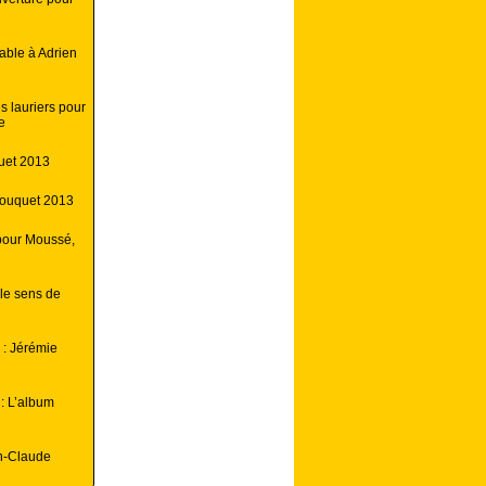
able à Adrien
s lauriers pour
e
uet 2013
Touquet 2013
pour Moussé,
 le sens de
: Jérémie
: L’album
n-Claude