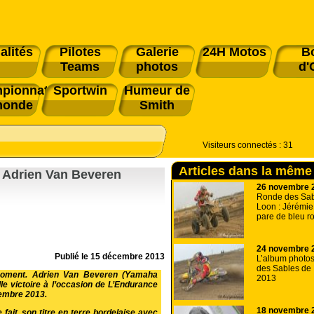
alités
Pilotes
Galerie
24H Motos
B
Teams
photos
d'
pionnat
Sportwin
Humeur de
monde
Smith
Visiteurs connectés :
31
Articles dans la même
 Adrien Van Beveren
26 novembre 
Ronde des Sab
Loon : Jérémie
pare de bleu ro
24 novembre 
Publié le
15 décembre 2013
L’album photo
des Sables de
e moment. Adrien Van Beveren (Yamaha
2013
e victoire à l’occasion de L’Endurance
cembre 2013.
18 novembre 
fait, son titre en terre bordelaise avec