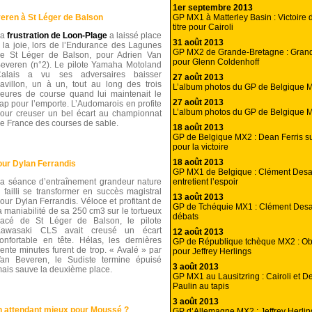
1er septembre 2013
GP MX1 à Matterley Basin : Victoire d
eren à St Léger de Balson
titre pour Cairoli
La
frustration de Loon-Plage
a laissé place
31 août 2013
 la joie, lors de l’Endurance des Lagunes
GP MX2 de Grande-Bretagne : Gran
e St Léger de Balson, pour Adrien Van
pour Glenn Coldenhoff
everen (n°2). Le pilote Yamaha Motoland
alais a vu ses adversaires baisser
27 août 2013
avillon, un à un, tout au long des trois
L’album photos du GP de Belgique 
eures de course quand lui maintenait le
27 août 2013
ap pour l’emporte. L’Audomarois en profite
L’album photos du GP de Belgique 
our creuser un bel écart au championnat
e France des courses de sable.
18 août 2013
GP de Belgique MX2 : Dean Ferris s
pour la victoire
18 août 2013
our Dylan Ferrandis
GP MX1 de Belgique : Clément Desal
entretient l’espoir
a séance d’entraînement grandeur nature
 failli se transformer en succès magistral
13 août 2013
our Dylan Ferrandis. Véloce et profitant de
GP de Tchéquie MX1 : Clément Desall
a maniabilité de sa 250 cm3 sur le tortueux
débats
racé de St Léger de Balson, le pilote
Kawasaki CLS avait creusé un écart
12 août 2013
onfortable en tête. Hélas, les dernières
GP de République tchèque MX2 : Obje
rente minutes furent de trop. « Avalé » par
pour Jeffrey Herlings
an Beveren, le Sudiste termine épuisé
3 août 2013
ais sauve la deuxième place.
GP MX1 au Lausitzring : Cairoli et De
Paulin au tapis
3 août 2013
n attendant mieux pour Moussé ?
GP d’Allemagne MX2 : Jeffrey Herling