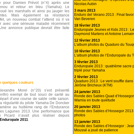
le pour Damien Prévot (n°4) après une
Nicolas Aubin
enou et retour en bleu (Yamaha). Le
3 mars 2013
ué les marshalls et ainsi pu jauger les
Enduro del Verano 2013 : Final favor
antes. Mais également sa résistance
Van Beveren
fet, un nouveau combat l’attend où il va
r avec une sérieuse maladie récemment
18 février 2013
Une annonce publique devrait être faite
Enduropale Jeunes et Kids 2013 : Le
Daymond Martens et Antoine Lemair
12 février 2013
L’album photos du Quaduro du Touq
10 février 2013
L’album photos de l’Enduropale du 
3 février 2013
Enduropale 2013 : quatrième sacre 
triplé pour Yamaha
2 février 2013
Quaduro 2013 : Le vent souffle dans
e quelques couleurs
Jérôme Bricheux (KTM)
lexandre Morel (n°20) s’est présenté
24 janvier 2013
enfin) exempt de tout souci de santé au
Ronde des Sables Quad d’Hossegor 
épart d’une course de sable cette saison.
Warnia en toute quiétude
a régularité du pilote Yamaha De Doncker
20 janvier 2013
’amène au huitième rang de l’Endurance
Ronde des Sables d’Hossegor 2013 
es Lagunes 2013. Une performance que
photos
e Picard n’avait plus réaliser depuis
Enduropale 2011
.
13 janvier 2013
Ronde des Sables d’Hossegor : Jea
Moussé a joué de patience