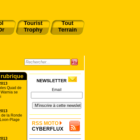
ol
Tourist
Tout
Or
Trophy
Terrain
 rubrique
NEWSLETTER
2013
les Quad de
Email
 Warnia se
i
2013
s de la Ronde
 Loon-Plage
RSS MOTO
CYBERFLUX
2013