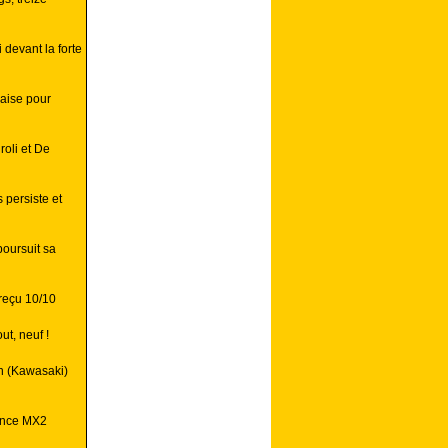
 devant la forte
aise pour
oli et De
 persiste et
poursuit sa
reçu 10/10
ut, neuf !
n (Kawasaki)
ance MX2