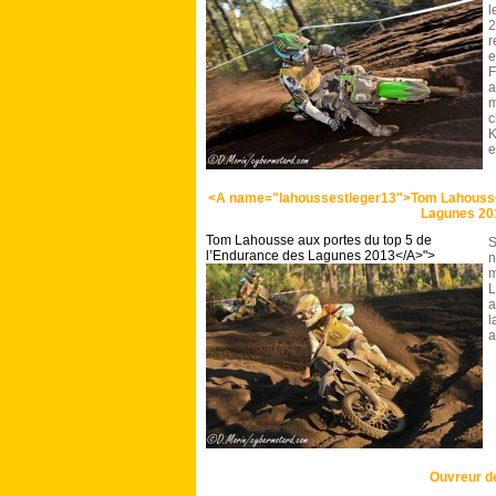
l
r
e
F
a
m
c
K
e
<A name="lahoussestleger13">Tom Lahousse 
Lagunes 20
Tom Lahousse aux portes du top 5 de
S
l’Endurance des Lagunes 2013</A>">
n
m
L
a
l
a
Ouvreur d