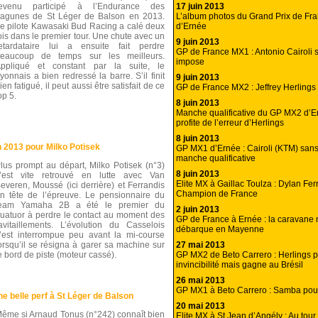
17 juin 2013
revenu participé à l’Endurance des
L’album photos du Grand Prix de Fr
agunes de St Léger de Balson en 2013.
d’Ernée
e pilote Kawasaki Bud Racing a calé deux
ois dans le premier tour. Une chute avec un
9 juin 2013
etardataire lui a ensuite fait perdre
GP de France MX1 : Antonio Cairoli 
eaucoup de temps sur les meilleurs.
impose
ppliqué et constant par la suite, le
yonnais a bien redressé la barre. S’il finit
9 juin 2013
ien fatigué, il peut aussi être satisfait de ce
GP de France MX2 : Jeffrey Herlings 
op 5.
8 juin 2013
Manche qualificative du GP MX2 d’Er
profite de l’erreur d’Herlings
8 juin 2013
 2013 pour Milko Potisek
GP MX1 d’Ernée : Cairoli (KTM) sans
manche qualificative
lus prompt au départ, Milko Potisek (n°3)
8 juin 2013
’est vite retrouvé en lutte avec Van
Elite MX à Gaillac Toulza : Dylan Fer
everen, Moussé (ici derrière) et Ferrandis
Champion de France
n tête de l’épreuve. Le pensionnaire du
team Yamaha 2B a été le premier du
2 juin 2013
uatuor à perdre le contact au moment des
GP de France à Ernée : la caravane
avitaillements. L’évolution du Casselois
débarque en Mayenne
’est interrompue peu avant la mi-course
27 mai 2013
orsqu’il se résigna à garer sa machine sur
GP MX2 de Beto Carrero : Herlings 
e bord de piste (moteur cassé).
invincibilité mais gagne au Brésil
26 mai 2013
GP MX1 à Beto Carrero : Samba pour
 belle perf à St Léger de Balson
20 mai 2013
ême si Arnaud Tonus (n°242) connaît bien
Elite MX à St Jean d’Angély : Au tou