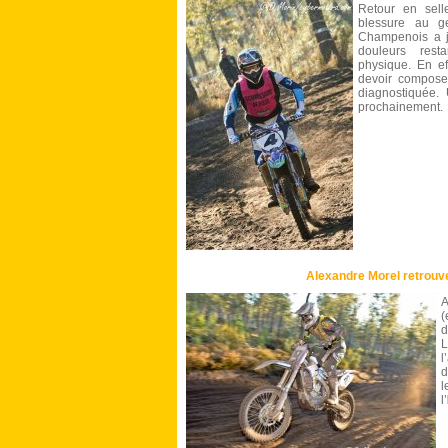
Retour en sel
blessure au g
Champenois a jo
douleurs rest
physique. En ef
devoir compose
diagnostiquée. 
prochainement.
Alexandre Morel retrouv
A
(
d
L
l
d
l
l’