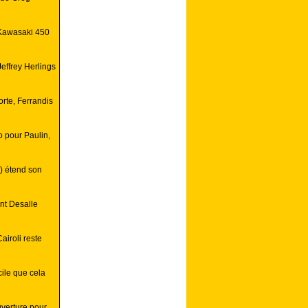
(Kawasaki 450
effrey Herlings
porte, Ferrandis
o pour Paulin,
) étend son
nt Desalle
iroli reste
ile que cela
verture pour