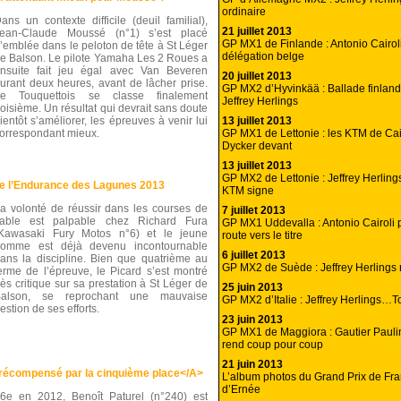
ordinaire
ans un contexte difficile (deuil familial),
21 juillet 2013
ean-Claude Moussé (n°1) s’est placé
GP MX1 de Finlande : Antonio Cairoli
’emblée dans le peloton de tête à St Léger
délégation belge
e Balson. Le pilote Yamaha Les 2 Roues a
nsuite fait jeu égal avec Van Beveren
20 juillet 2013
urant deux heures, avant de lâcher prise.
GP MX2 d’Hyvinkää : Ballade finland
e Touquettois se classe finalement
Jeffrey Herlings
roisième. Un résultat qui devrait sans doute
13 juillet 2013
ientôt s’améliorer, les épreuves à venir lui
GP MX1 de Lettonie : les KTM de Cair
orrespondant mieux.
Dycker devant
13 juillet 2013
GP MX2 de Lettonie : Jeffrey Herlings
de l’Endurance des Lagunes 2013
KTM signe
a volonté de réussir dans les courses de
7 juillet 2013
able est palpable chez Richard Fura
GP MX1 Uddevalla : Antonio Cairoli 
Kawasaki Fury Motos n°6) et le jeune
route vers le titre
omme est déjà devenu incontournable
6 juillet 2013
ans la discipline. Bien que quatrième au
GP MX2 de Suède : Jeffrey Herlings 
erme de l’épreuve, le Picard s’est montré
rès critique sur sa prestation à St Léger de
25 juin 2013
Balson, se reprochant une mauvaise
GP MX2 d’Italie : Jeffrey Herlings…To
estion de ses efforts.
23 juin 2013
GP MX1 de Maggiora : Gautier Pauli
rend coup pour coup
21 juin 2013
 récompensé par la cinquième place</A>
L’album photos du Grand Prix de Fr
d’Ernée
6e en 2012, Benoît Paturel (n°240) est