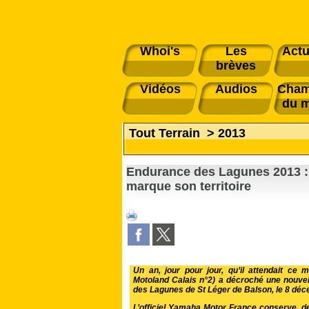
Whoi's
Les
Actu
brèves
Vidéos
Audios
Cham
du 
Tout Terrain
>
2013
Endurance des Lagunes 2013 :
marque son territoire
Un an, jour pour jour, qu’il attendait c
Motoland Calais n°2) a décroché une nouvell
des Lagunes de St Léger de Balson, le 8 dé
L’officiel Yamaha Motor France conserve, de 