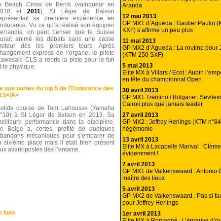
e Beach Cross de Berck (vainqueur en
Aranda
2010 et
2011
), St Léger de Balson
12 mai 2013
eprésentait sa première expérience en
GP MX1 d’Agueda : Gautier Paulin 
ndurance. Vu ce qu’a réalisé son équipier
KXF) s’affirme un peu plus
errandis, on peut penser que le Suisse
urait animé les débats sans une casse
11 mai 2013
oteur dès les premiers tours. Après
GP MX2 d’Agueda : La routine pour J
hangement express de l’organe, le pilote
(KTM 250 SXF)
awasaki CLS a repris la piste pour le fun
5 mai 2013
t le physique.
Elite MX à Villars / Ecot : Aubin l’em
en tête du championnat Open
aux portes du top 5 de l’Endurance des
30 avril 2013
13</A>
GP MX1 Trentino / Bulgarie : Sevliev
Cairoli plus que jamais leader
olide course de Tom Lahousse (Yamaha
27 avril 2013
°10) à St Léger de Balson en 2013. Sa
GP MX2 : Jeffrey Herlings (KTM n°84
eilleure performance dans la discipline.
hégémonie
e Belge a, certes, profité de quelques
bandons mécaniques pour s’emparer de
13 avril 2013
a sixième place mais il était bien présent
Elite MX à Lacapelle Marival : Cléme
ux avant-postes dès l’entame.
évidemment !
7 avril 2013
GP MX1 de Valkenswaard : Antonio Ca
maître des lieux
5 avril 2013
GP MX2 de Valkenswaard : Pas si fac
pour Jeffrey Herlings
e luxe
1er avril 2013
Elite MX à Romagné : L’épreuve d’ou