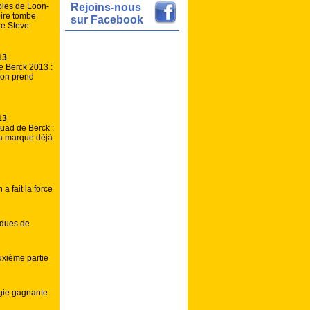
les de Loon-
Rejoins-nous
oire tombe
sur Facebook
de Steve
13
 Berck 2013 :
ion prend
13
uad de Berck :
a marque déjà
a fait la force
ndues de
uxième partie
égie gagnante