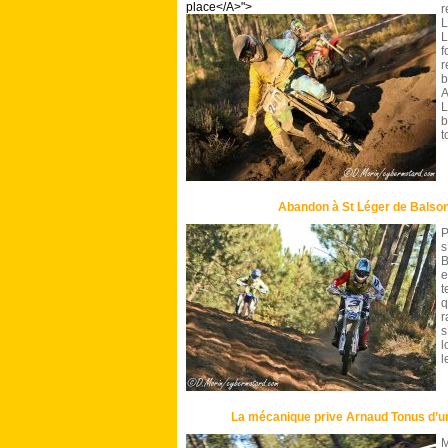
place</A>">
L
L
f
r
b
A
L
b
t
Abandon à St Léger de Balson
P
s
B
e
q
r
s
l
l
La mécanique prive Arnaud Tonus d’une
M