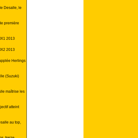
e Desalle, le
de première
MX1 2013
MX2 2013
upplée Herlings
le (Suzuki)
e maîtrise les
ctif atteint
salle au top,
s, treize