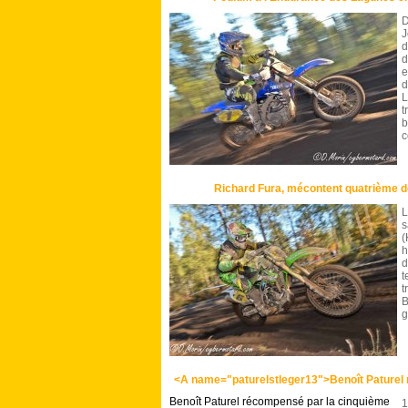
D
J
d
d
e
d
L
t
b
c
Richard Fura, mécontent quatrième 
L
s
(
h
d
t
t
g
<A name="paturelstleger13">Benoît Paturel
Benoît Paturel récompensé par la cinquième
1