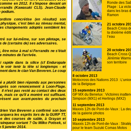
Ronde des Sab
e, comme en
2012
. Il s’impose devant un
Plage : La vict
Ferrandis (Kawasaki CLS). Jean-Claude
dans les bras 
e podium.
Ramon
ordiste concrétise (en résultat) son
 physique, c’est bien au niveau mental,
21 octobre 20
 les changements adoptés semblent les
Beach Cross de
la dixième édit
l’eau
ré sur lui-même, sur son pilotage, se
 de (certains de) ses adversaires.
20 octobre 20
, être mise à mal si Ferrandis ne s’était
Beach Cross Q
 minutes de l’arrivée.
Jérémie Warni
son territoire
i rapide dans la silice (cf
Enduropale
 voir tenir la tête si longtemps - et
amment dans le clan Van Beveren. Le coup
8 octobre 2013
Motocross des Nations 2013 : L’union 
é a plutôt bien répondu aux personnes
de la Belgique
» après son renoncement à Loon-Plage.
15 septembre 2013
 il n’est pas resté au contact des deux
GP MX du Benelux : Victoires inatte
, mais ce qu’il a montré est suffisant.
Simpson (MX1) et Herlings (MX2)
résent aux avant-postes du prochain
11 septembre 2013
Maxxis 12h de Pont-de-Vaux : La de
drien Van Beveren a confirmé son bon
de la galerie photos
arquera les esprits lors de la GURP TT,
e des courses de sable, à Grayan et
10 septembre 2013
ainqueur sortant ? Ou Milko Potisek, si
Maxxis 12h de Pont-de-Vaux : Strat
e 5 janvier 2014.
pour le team Suzuki Comas Motos