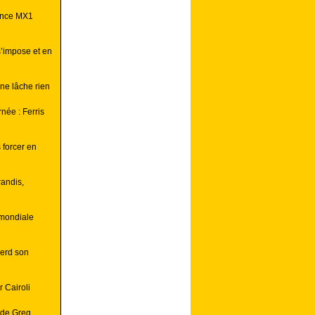
ance MX1
s’impose et en
ne lâche rien
née : Ferris
 forcer en
randis,
 mondiale
perd son
 Cairoli
r de Greg