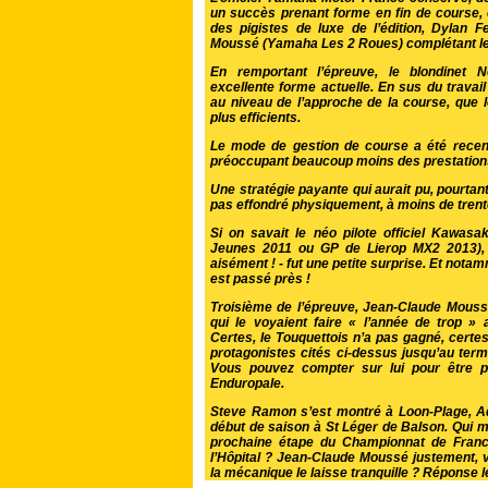
un succès prenant forme en fin de cours
des pigistes de luxe de l’édition, Dylan 
Moussé (Yamaha Les 2 Roues) complétant l
En remportant l’épreuve, le blondinet N
excellente forme actuelle. En sus du travail
au niveau de l’approche de la course, que
plus efficients.
Le mode de gestion de course a été recent
préoccupant beaucoup moins des prestations
Une stratégie payante qui aurait pu, pourtant
pas effondré physiquement, à moins de trente
Si on savait le néo pilote officiel Kawasak
Jeunes 2011
ou GP de Lierop MX2 2013), le
aisément ! - fut une petite surprise. Et not
est passé près !
Troisième de l’épreuve, Jean-Claude Mouss
qui le voyaient faire « l’année de trop 
Certes, le Touquettois n’a pas gagné, certes
protagonistes cités ci-dessus jusqu’au terme
Vous pouvez compter sur lui pour être p
Enduropale.
Steve Ramon s’est montré à Loon-Plage, A
début de saison à St Léger de Balson. Qui m
prochaine étape du Championnat de Franc
l’Hôpital ? Jean-Claude Moussé justement, v
la mécanique le laisse tranquille ? Réponse l