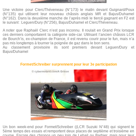
Une victoire pour Clerc/Théveneau (N°173) le matin devant Guignard/Poux
(N°135) qui utilisent leur nouveau châssis anglais MR et Bajus/Duhamel
(N°162). Dans la deuxième manche de l’après midi le tiercé gagnant en F2 est
le suivant : Leguen/Dury (N°256), Bajus/Duhamel et Clerc/Théveneau.
A noter que Raphaël Clerc n’est pas inconnu. Il roulait en Grand Prix lorsque
ces derniers comportaient la catégorie side-car. Utilisant l’ancien châssis LCR
de Bourch’is, ex-champion de France, il est revenu courir pour le fun, mais n’a
pas mis longtemps à tourner la poignée de gaz dans le bon sens.
Au classement provisoire ils sont premiers devant Leguen/Dury et
Bajus/Duhamel
Formet/Schreiber surprennent pour leur 3e participation
Un bon week-end pour Formet/Schreiber ((LCR Suzuki N°48) qui signent le
5ème temps des essais et remportent deux places de septième et troisième en
course. Encore des chronos un peu loin de Lebail ou Barbier, mais pour leur