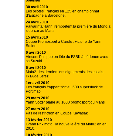
potentiel
30 avril 2010
Les pilotes Français en 125 en championnat
d’Espagne à Barcelone.
24 avril 2010
Paivarinta/Hanni remportent la première du Mondial
side-car au Mans
15 avril 2010
Coupe Promosport à Carole : victoire de Yann
Sotter.
6 avril 2010
Vincent Philippe en tête du FSBK à Lédenon avec
sa Suzuki
6 avril 2010
Moto2 : les derniers enseignements des essais
IRTA de Jerez
1er avril 2010
Les français frappent fort au 600 superstock de
Portimao
29 mars 2010
Yann Sotter plane au 1000 promosport du Mans
27 mars 2010
Pas de restriction en Coupe Kawasaki
13 février 2010
Grand Prix moto : la nouvelle ère du Moto2 en en
2010.
10 février 2010