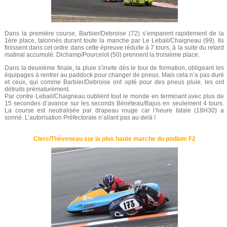
Dans la première course, Barbier/Debroise (72) s’emparent rapidement de la
1ère place, talonnés durant toute la manche par Le Lebail/Chaigneau (99). Ils
finissent dans cet ordre dans cette épreuve réduite à 7 tours, à la suite du retard
matinal accumulé. Dichamp/Pourcelot (50) prennent la troisième place.
Dans la deuxième finale, la pluie s’invite dès le tour de formation, obligeant les
équipages à rentrer au paddock pour changer de pneus. Mais cela n’a pas duré
et ceux, qui comme Barbier/Debroise ont opté pour des pneus pluie, les ont
détruits prématurément.
Par contre Lebail/Chaigneau oublient tout le monde en terminant avec plus de
15 secondes d’avance sur les seconds Bénéteau/Bajus en seulement 4 tours.
La course est neutralisée par drapeau rouge car l’heure fatale (18H30) a
sonné. L’autorisation Préfectorale n’allant pas au delà !
Clerc/Théveneau sur la plus haute marche du podium F2