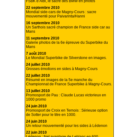
FSBK d’Albi, le sacre des BMW en photos
22 septembre 2010
Mondial side-cars de Magny-Cours : sacre
mouvementé pour Paivarinta/Hanni
16 septembre 2010
Un Sarthois sacré champion de France side car au
Mans
11 septembre 2010
Galerie photos de la 6e épreuve du Superbike du
Mans
7 août 2010
Le Mondial Superbike de Silverstone en images.
24 juillet 2010
Grosses émotions en sides à Magny-Cours
22 juillet 2010
Résumé en images de la 5e manche du
Championnat de France Superbike à Magny-Cours.
13 juillet 2010
Promosport de Pau : Claude Lucas victorieux en
1000 promo
24 juin 2010
Promosport de Croix en Ternois : Sérieuse option
de Sotter pour le titre en 1000.
24 juin 2010
Un retour mouvementé pour les sides à Lédenon
22 juin 2010
Lédenon : Net avantage de Leblanc en 600