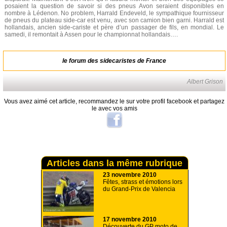
posaient la question de savoir si des pneus Avon seraient disponibles en
nombre à Lédenon. No problem, Harrald Endeveld, le sympathique fournisseur
de pneus du plateau side-car est venu, avec son camion bien garni. Harrald est
hollandais, ancien side-cariste et père d’un passager de fils, en mondial. Le
samedi, il remontait à Assen pour le championnat hollandais….
le forum des sidecaristes de France
Albert Grison
Vous avez aimé cet article, recommandez le sur votre profil facebook et partagez
le avec vos amis
Articles dans la même rubrique
23 novembre 2010
Fêtes, strass et émotions lors
du Grand-Prix de Valencia
17 novembre 2010
Découverte du GP moto de