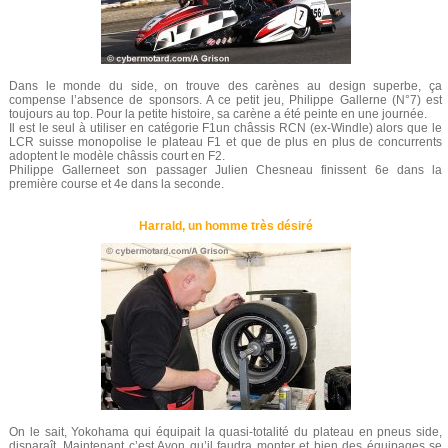
Dans le monde du side, on trouve des carènes au design superbe, ça
compense l’absence de sponsors. A ce petit jeu, Philippe Gallerne (N°7) est
toujours au top. Pour la petite histoire, sa carène a été peinte en une journée.
Il est le seul à utiliser en catégorie F1un châssis RCN (ex-Windle) alors que le
LCR suisse monopolise le plateau F1 et que de plus en plus de concurrents
adoptent le modèle châssis court en F2.
Philippe Gallerneet son passager Julien Chesneau finissent 6e dans la
première course et 4e dans la seconde.
Harrald, un homme très désiré
On le sait, Yokohama qui équipait la quasi-totalité du plateau en pneus side,
disparaît. Maintenant c’est Avon qu’il faudra monter et bien des équipages se