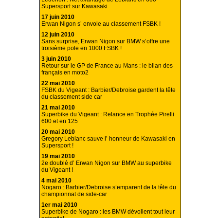
Supersport sur Kawasaki
17 juin 2010
Erwan Nigon s’ envole au classement FSBK !
12 juin 2010
Sans surprise, Erwan Nigon sur BMW s’offre une
troisième pole en 1000 FSBK !
3 juin 2010
Retour sur le GP de France au Mans : le bilan des
français en moto2
22 mai 2010
FSBK du Vigeant : Barbier/Debroise gardent la tête
du classement side car
21 mai 2010
Superbike du Vigeant : Relance en Trophée Pirelli
600 et en 125
20 mai 2010
Gregory Leblanc sauve l’ honneur de Kawasaki en
Supersport !
19 mai 2010
2e doublé d’ Erwan Nigon sur BMW au superbike
du Vigeant !
4 mai 2010
Nogaro : Barbier/Debroise s’emparent de la tête du
championnat de side-car
1er mai 2010
Superbike de Nogaro : les BMW dévoilent tout leur