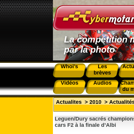
La compétition 
par la photo
Whoi's
Les
Actu
brèves
Vidéos
Audios
Cham
du 
Actualites
>
2010
>
Actualité
Leguen/Dury sacrés champions
cars F2 à la finale d’Albi