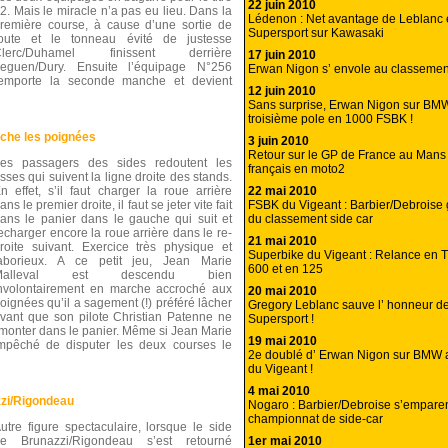
22 juin 2010
2. Mais le miracle n’a pas eu lieu. Dans la
Lédenon : Net avantage de Leblanc
remière course, à cause d’une sortie de
Supersport sur Kawasaki
oute et le tonneau évité de justesse
Clerc/Duhamel finissent derrière
17 juin 2010
eguen/Dury. Ensuite l’équipage N°256
Erwan Nigon s’ envole au classemen
emporte la seconde manche et devient
12 juin 2010
Sans surprise, Erwan Nigon sur BMW
troisième pole en 1000 FSBK !
âche les poignées
3 juin 2010
Retour sur le GP de France au Mans :
es passagers des sides redoutent les
français en moto2
sses qui suivent la ligne droite des stands.
22 mai 2010
n effet, s’il faut charger la roue arrière
FSBK du Vigeant : Barbier/Debroise g
ans le premier droite, il faut se jeter vite fait
du classement side car
ans le panier dans le gauche qui suit et
echarger encore la roue arrière dans le re-
21 mai 2010
roite suivant. Exercice très physique et
Superbike du Vigeant : Relance en T
aborieux. A ce petit jeu, Jean Marie
600 et en 125
Malleval est descendu bien
nvolontairement en marche accroché aux
20 mai 2010
oignées qu’il a sagement (!) préféré lâcher
Gregory Leblanc sauve l’ honneur d
vant que son pilote Christian Patenne ne
Supersport !
remonter dans le panier. Même si Jean Marie
19 mai 2010
empêché de disputer les deux courses le
2e doublé d’ Erwan Nigon sur BMW 
du Vigeant !
4 mai 2010
zzi/Rigondeau
Nogaro : Barbier/Debroise s’emparent
championnat de side-car
utre figure spectaculaire, lorsque le side
1er mai 2010
e Brunazzi/Rigondeau s’est retourné