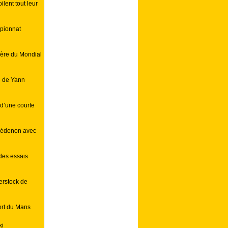
lent tout leur
mpionnat
ière du Mondial
e de Yann
d’une courte
 Lédenon avec
des essais
erstock de
ort du Mans
ki