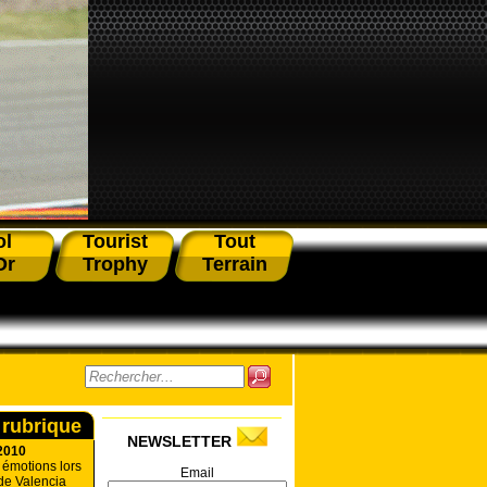
ol
Tourist
Tout
Or
Trophy
Terrain
 rubrique
NEWSLETTER
2010
t émotions lors
Email
de Valencia