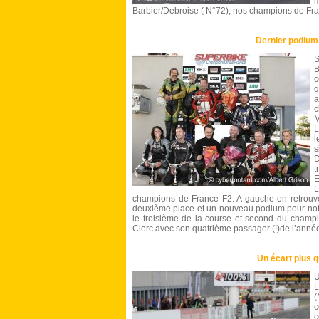
m
Barbier/Debroise ( N°72), nos champions de Fr
Dernier podium 
S
B
c
q
a
M
L
l
s
D
t
L
champions de France F2. A gauche on retrouve
deuxième place et un nouveau podium pour notr
le troisième de la course et second du champi
Clerc avec son quatrième passager (!)de l’anné
Un écart plus 
L
(
c
c