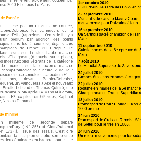
ais ils se feront rapidement doubler par
1er octobre 2010
ance 2010 F1 depuis Le Mans.
FSBK d’Albi, le sacre des BMW en p
22 septembre 2010
de l’année
Mondial side-cars de Magny-Cours :
mouvementé pour Paivarinta/Hanni
ur l’ultime podium F1 et F2 de l’année,
16 septembre 2010
arbier/Debroise, les vainqueurs de la
Un Sarthois sacré champion de Fran
ourse d’Albi (rappelons qu’en side il n’y a
Mans
u’un podium par addition des points
cquis dans les 2 courses), déjà sacrés
11 septembre 2010
champions de France 2010 depuis Le
Galerie photos de la 6e épreuve du 
ans, sont sur la plus haute marche.
Mans
ebail/Chaigneau, (à gauche sur la photo),
7 août 2010
es indestructibles vétérans de la catégorie
Le Mondial Superbike de Silverston
ide. montent sur la deuxième marche.
ichamp/Pourcelot tout heureux de leur
24 juillet 2010
roisième place complètent ce podium F1.
Grosses émotions en sides à Magny
En bas, devant Barbier/Debroise,
eguen/Dury vainqueurs à Albi et nouveaux
22 juillet 2010
 Estelle Leblond et Thomas Quintré, une
Résumé en images de la 5e manche
e femme pilote après Le Mans et à droite,
Championnat de France Superbike 
onnat F2, ex-pilote en GP sides, Raphaël
13 juillet 2010
e, Nicolas Duhamel.
Promosport de Pau : Claude Lucas vi
1000 promo
que minime
24 juin 2010
Promosport de Croix en Ternois : Sé
Un millième de seconde sépare
de Sotter pour le titre en 1000.
eguen/Dury ( N° 256) et Clerc/Duhamel
24 juin 2010
N° 173) à l’issue des essais. C’est dire
Un retour mouvementé pour les sid
ombien la lutte promet d’être serrée entre
es deux équipages en bagarre pour le titre