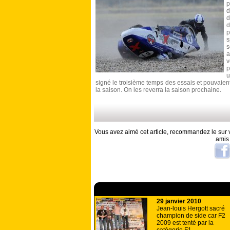
p
d
d
d
p
s
s
a
v
p
u
signé le troisième temps des essais et pouvaient
la saison. On les reverra la saison prochaine.
Vous avez aimé cet article, recommandez le sur v
amis
A lire aussi
29 janvier 2010
Jean-louis Hergott sacré
champion de side car F2
2009 est tenté par la