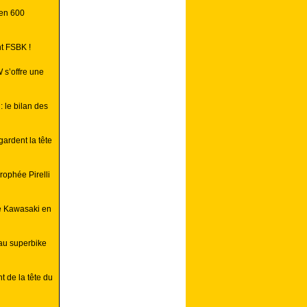
 en 600
t FSBK !
 s’offre une
 le bilan des
ardent la tête
rophée Pirelli
e Kawasaki en
au superbike
 de la tête du