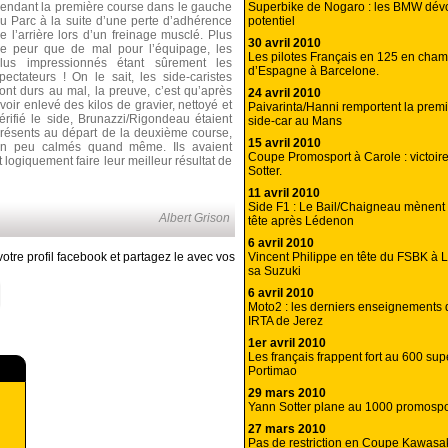
Superbike de Nogaro : les BMW dévoi
endant la première course dans le gauche
potentiel
u Parc à la suite d’une perte d’adhérence
e l’arrière lors d’un freinage musclé. Plus
30 avril 2010
e peur que de mal pour l’équipage, les
Les pilotes Français en 125 en cha
lus impressionnés étant sûrement les
d’Espagne à Barcelone.
pectateurs ! On le sait, les side-caristes
ont durs au mal, la preuve, c’est qu’après
24 avril 2010
voir enlevé des kilos de gravier, nettoyé et
Paivarinta/Hanni remportent la prem
érifié le side, Brunazzi/Rigondeau étaient
side-car au Mans
résents au départ de la deuxième course,
15 avril 2010
n peu calmés quand même. Ils avaient
Coupe Promosport à Carole : victoir
 logiquement faire leur meilleur résultat de
Sotter.
11 avril 2010
Side F1 : Le Bail/Chaigneau mènent 
Albert Grison
tête après Lédenon
6 avril 2010
Vincent Philippe en tête du FSBK à
otre profil facebook et partagez le avec vos
sa Suzuki
6 avril 2010
Moto2 : les derniers enseignements 
IRTA de Jerez
1er avril 2010
Les français frappent fort au 600 sup
Portimao
29 mars 2010
Yann Sotter plane au 1000 promosp
27 mars 2010
Pas de restriction en Coupe Kawasa