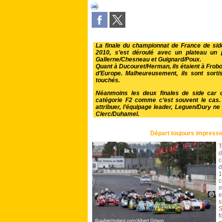
La finale du championnat de France de sid
2010, s’est déroulé avec un plateau un p
Gallerne/Chesneau et Guignard/Poux.
Quant à Ducouret/Herman, ils étaient à Frobo
d’Europe. Malheureusement, ils sont sorti
touchés.
Néanmoins les deux finales de side car o
catégorie F2 comme c’est souvent le cas. D
attribuer, l’équipage leader, Leguen/Dury n
Clerc/Duhamel.
Départ toujours impressi
T
d
c
d
1
c
m
e
s
S
f