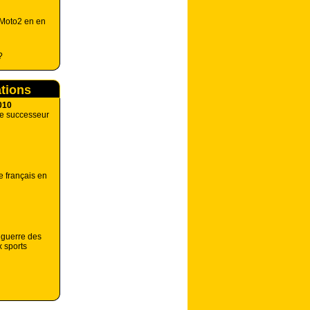
 Moto2 en en
?
ations
010
ne successeur
e français en
 guerre des
x sports