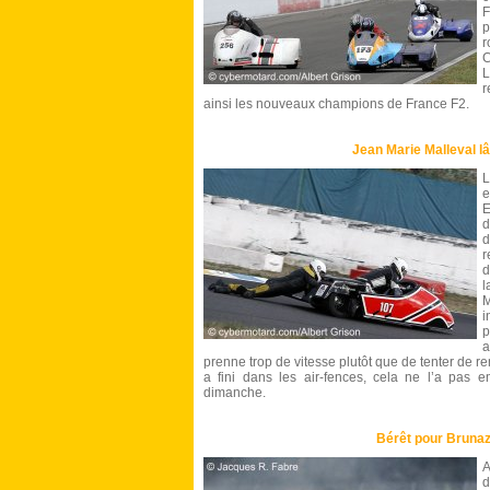
F
p
r
L
r
ainsi les nouveaux champions de France F2.
Jean Marie Malleval l
L
e
E
d
d
r
d
l
i
p
a
prenne trop de vitesse plutôt que de tenter de 
a fini dans les air-fences, cela ne l’a pas 
dimanche.
Bérêt pour Bruna
A
d