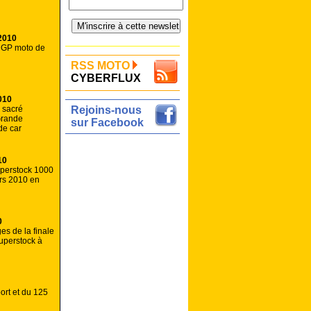
2010
 GP moto de
RSS MOTO
CYBERFLUX
010
 sacré
Rejoins-nous
Grande
sur Facebook
de car
10
uperstock 1000
rs 2010 en
0
es de la finale
uperstock à
ort et du 125