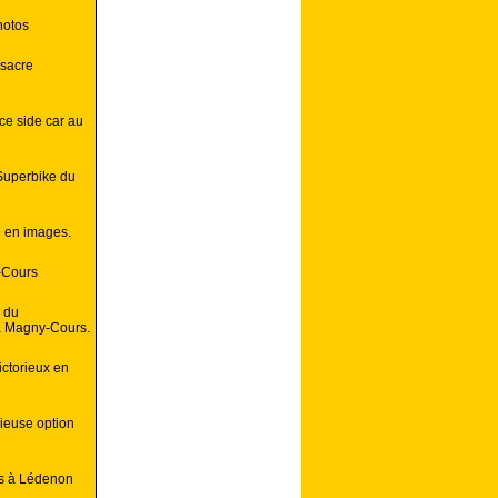
hotos
 sacre
ce side car au
Superbike du
e en images.
-Cours
 du
à Magny-Cours.
ctorieux en
rieuse option
es à Lédenon