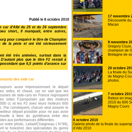
17 novembre 
Publié le
8 octobre 2010
Découverte du
Macao
e car d’Albi du 25 et du 26 septembre
eu short., Il manquait, entre autres,
urg pour conquérir le titre de Champion
9 novembre 2
s de la piste et ont été sérieusement
Gregory Cluze,
champion de 
Bretagne de si
nt été très animées, surtout dans la
’autant plus que le titre F2 restait à
e possédant que 6,5 points d’avance sur
20 octobre 20
La finale du S
de Magny-Cou
onnants des side car
photos.
oujours aussi impressionnant le départ
es sides, et chaud, car on sait que les
7 octobre 201
ourses de side-cars en France regroupent
Retour en imag
es sides F1propulsés par des moteurs
2010 du 600 S
000 cc et les F2 avec leurs moteurs 600
Magny Cours
c. Par conséquent, chacun veut assurer le
eilleur départ possible pour ne pas avoir
nsuite à faire du gymkhana entre des
6 octobre 2010
ides aux performances différentes.
Galerie photo de la finale du supersp
ur notre photo, Lebail/Chaigneau ( N°99),
d’Albi 2010
ont le holeshot, des spécialistes du genre