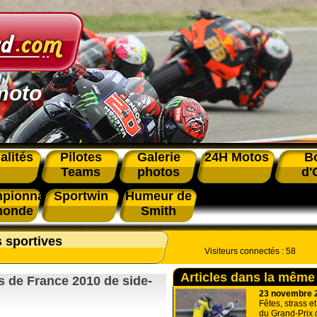
moto
alités
Pilotes
Galerie
24H Motos
B
Teams
photos
d'
pionnat
Sportwin
Humeur de
monde
Smith
s sportives
Visiteurs connectés :
58
Articles dans la même
 de France 2010 de side-
23 novembre 
Fêtes, strass e
du Grand-Prix 