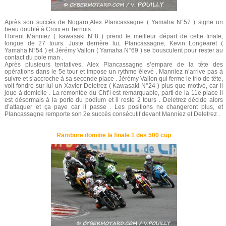
Après son succès de Nogaro,Alex Plancassagne ( Yamaha N°57 ) signe un
beau doublé à Croix en Ternois.
Florent Manniez ( kawasaki N°8 ) prend le meilleur départ de cette finale,
longue de 27 tours. Juste derrière lui, Plancassagne, Kevin Longearet (
Yamaha N°54 ) et Jérémy Vallon ( Yamaha N°69 ) se bousculent pour rester au
contact du pole man .
Après plusieurs tentatives, Alex Plancassagne s’empare de la tête des
opérations dans le 5e tour et impose un rythme élevé . Manniez n’arrive pas à
suivre et s’accroche à sa seconde place . Jérémy Vallon qui ferme le trio de tête,
voit fondre sur lui un Xavier Deletrez ( Kawasaki N°24 ) plus que motivé, car il
joue à domicile . La remontée du Cht’i est remarquable, parti de la 11e place il
est désormais à la porte du podium et il reste 2 tours . Deletrez décide alors
d’attaquer et ça paye car il passe . Les positions ne changeront plus, et
Plancassagne remporte son 2e succès consécutif devant Manniez et Deletrez .
Rambure domine la finale 1 des 500 cup