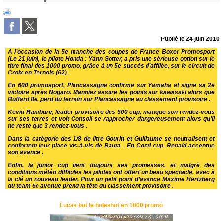
Publié le
24 juin 2010
A l’occasion de la 5e manche des coupes de France Boxer Promosport
(Le 21 juin), le pilote Honda : Yann Sotter, a pris une sérieuse option sur le
titre final des 1000 promo, grâce à un 5e succès d’affilée, sur le circuit de
Croix en Ternois (62).
En 600 promosport, Plancassagne confirme sur Yamaha et signe sa 2e
victoire après Nogaro. Manniez assure les points sur kawasaki alors que
Buffard 8e, perd du terrain sur Plancassagne au classement provisoire .
Kevin Rambure, leader provisoire des 500 cup, manque son rendez-vous
sur ses terres et voit Consoli se rapprocher dangereusement alors qu’il
ne reste que 3 rendez-vous .
Dans la catégorie des 1/8 de litre Gourin et Guillaume se neutralisent et
confortent leur place vis-à-vis de Bauta . En Conti cup, Renald accentue
son avance .
Enfin, la junior cup tient toujours ses promesses, et malgrè des
conditions météo difficiles les pilotes ont offert un beau spectacle, avec à
la clé un nouveau leader. Pour un petit point d’avance Maxime Hertzberg
du team 6e avenue prend la tête du classement provisoire .
Lucas fait le holeshot en 1000 promo