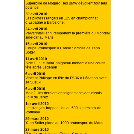
Superbike de Nogaro : les BMW dévoilent tout leur
potentiel
30 avril 2010
Les pilotes Français en 125 en championnat
d’Espagne à Barcelone.
24 avril 2010
Paivarinta/Hanni remportent la première du Mondial
side-car au Mans
15 avril 2010
Coupe Promosport à Carole : victoire de Yann
Sotter.
11 avril 2010
Side F1 : Le Bail/Chaigneau mènent d’une courte
tête après Lédenon
6 avril 2010
Vincent Philippe en tête du FSBK à Lédenon avec
sa Suzuki
6 avril 2010
Moto2 : les derniers enseignements des essais
IRTA de Jerez
1er avril 2010
Les français frappent fort au 600 superstock de
Portimao
29 mars 2010
Yann Sotter plane au 1000 promosport du Mans
27 mars 2010
Pas de restriction en Coupe Kawasaki