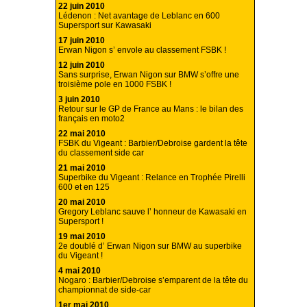
22 juin 2010
Lédenon : Net avantage de Leblanc en 600
Supersport sur Kawasaki
17 juin 2010
Erwan Nigon s’ envole au classement FSBK !
12 juin 2010
Sans surprise, Erwan Nigon sur BMW s’offre une
troisième pole en 1000 FSBK !
3 juin 2010
Retour sur le GP de France au Mans : le bilan des
français en moto2
22 mai 2010
FSBK du Vigeant : Barbier/Debroise gardent la tête
du classement side car
21 mai 2010
Superbike du Vigeant : Relance en Trophée Pirelli
600 et en 125
20 mai 2010
Gregory Leblanc sauve l’ honneur de Kawasaki en
Supersport !
19 mai 2010
2e doublé d’ Erwan Nigon sur BMW au superbike
du Vigeant !
4 mai 2010
Nogaro : Barbier/Debroise s’emparent de la tête du
championnat de side-car
1er mai 2010