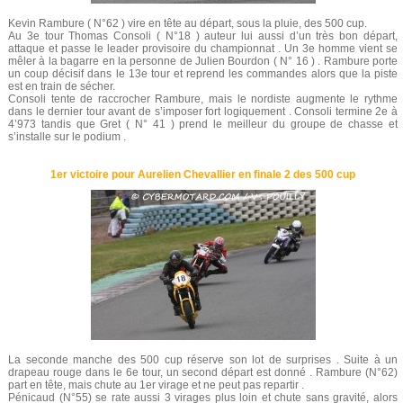
Kevin Rambure ( N°62 ) vire en tête au départ, sous la pluie, des 500 cup.
Au 3e tour Thomas Consoli ( N°18 ) auteur lui aussi d’un très bon départ,
attaque et passe le leader provisoire du championnat . Un 3e homme vient se
mêler à la bagarre en la personne de Julien Bourdon ( N° 16 ) . Rambure porte
un coup décisif dans le 13e tour et reprend les commandes alors que la piste
est en train de sécher.
Consoli tente de raccrocher Rambure, mais le nordiste augmente le rythme
dans le dernier tour avant de s’imposer fort logiquement . Consoli termine 2e à
4’973 tandis que Gret ( N° 41 ) prend le meilleur du groupe de chasse et
s’installe sur le podium .
1er victoire pour Aurelien Chevallier en finale 2 des 500 cup
La seconde manche des 500 cup réserve son lot de surprises . Suite à un
drapeau rouge dans le 6e tour, un second départ est donné . Rambure (N°62)
part en tête, mais chute au 1er virage et ne peut pas repartir .
Pénicaud (N°55) se rate aussi 3 virages plus loin et chute sans gravité, alors