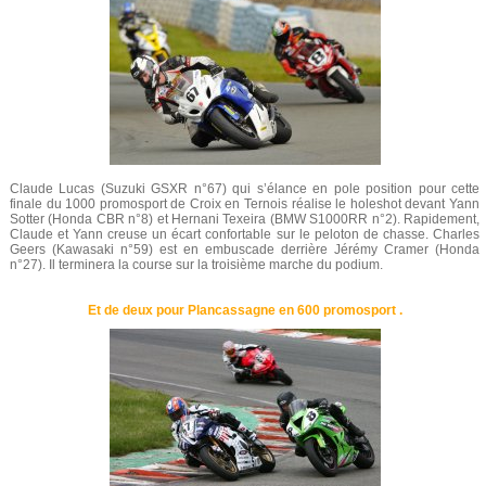
Claude Lucas (Suzuki GSXR n°67) qui s’élance en pole position pour cette
finale du 1000 promosport de Croix en Ternois réalise le holeshot devant Yann
Sotter (Honda CBR n°8) et Hernani Texeira (BMW S1000RR n°2). Rapidement,
Claude et Yann creuse un écart confortable sur le peloton de chasse. Charles
Geers (Kawasaki n°59) est en embuscade derrière Jérémy Cramer (Honda
n°27). Il terminera la course sur la troisième marche du podium.
Et de deux pour Plancassagne en 600 promosport .