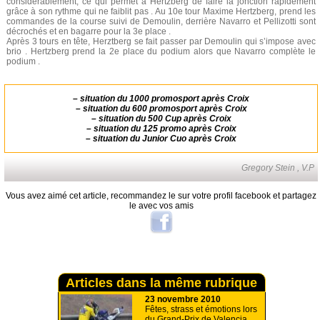
considérablement, ce qui permet à Hertzberg de faire la jonction rapidement
grâce à son rythme qui ne faiblit pas . Au 10e tour Maxime Hertzberg, prend les
commandes de la course suivi de Demoulin, derrière Navarro et Pellizotti sont
décrochés et en bagarre pour la 3e place .
Après 3 tours en tête, Herztberg se fait passer par Demoulin qui s’impose avec
brio . Hertzberg prend la 2e place du podium alors que Navarro complète le
podium .
–
situation du 1000 promosport après Croix
–
situation du 600 promosport après Croix
–
situation du 500 Cup après Croix
–
situation du 125 promo après Croix
–
situation du Junior Cuo après Croix
Gregory Stein , V.P
Vous avez aimé cet article, recommandez le sur votre profil facebook et partagez
le avec vos amis
Articles dans la même rubrique
23 novembre 2010
Fêtes, strass et émotions lors
du Grand-Prix de Valencia