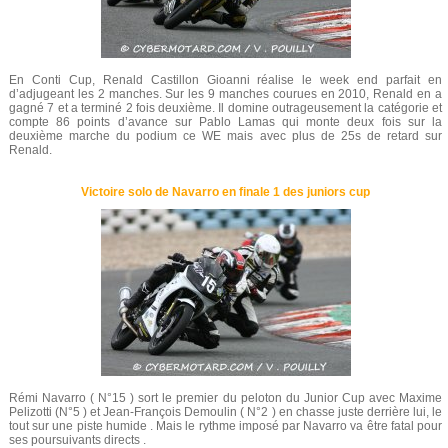
En Conti Cup, Renald Castillon Gioanni réalise le week end parfait en
d’adjugeant les 2 manches. Sur les 9 manches courues en 2010, Renald en a
gagné 7 et a terminé 2 fois deuxième. Il domine outrageusement la catégorie et
compte 86 points d’avance sur Pablo Lamas qui monte deux fois sur la
deuxième marche du podium ce WE mais avec plus de 25s de retard sur
Renald.
Victoire solo de Navarro en finale 1 des juniors cup
Rémi Navarro ( N°15 ) sort le premier du peloton du Junior Cup avec Maxime
Pelizotti (N°5 ) et Jean-François Demoulin ( N°2 ) en chasse juste derrière lui, le
tout sur une piste humide . Mais le rythme imposé par Navarro va être fatal pour
ses poursuivants directs .