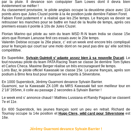
par la pluie. Il devance son coéquipier Sam Lowes dont il devra bien
évidemment se méfier !
Au classement provisoire, le pilote anglais occupe la deuxième place avec 114
points alors que Jules Cluzel pointe à la 4e position juste derrière Fabien Foret.
Fabien Foret justement n’ a réalisé que les 25e temps. Le français va devoir se
retrousser les manches pour se battre en haut de la feuille de temps, après ces
premiers essais il pointe à 10s de Jules Cluzel.
Florian Marino qui pilote au sein du team MSD R-N team India se classe 15e
alors que Romain Lanusse finit ces essais avec le 20e temps.
Valentin Debise occupe la 26e place, c’ est un week end encore très compliqué
pour le français qui court sur une moto dont on ne peut pas dire qu’ elle soit très
compétititve.
En Superbike,
Sylvain Guintoli s’ adapte assez bien à sa nouvelle Ducati
. Le
tout nouveau pilote du team PATA Racing Team se classe 3e derrière Tom Sykes
et Carlos Checa. Maxime Berger réalise un très encourageant 9e temps.
Loris Baz, le pilote officiel Kawasaki se classe 15e. Le jeune français, après son
podium à Brno fera tout pour marquer les esprits à Silverstone.
En 1000 Superstock, Jérémy Guarnoni devance Sylvain Barrier.
Guarnoni, sur la Kawasaki ZX-10R du MRS Kawasaki fait son meilleur tour en
2’18’’265mn, il colle au passage 2 secondes à Sylvain Barrier !
Le week end s’ annonce chaud ! Mathieu Lussiana et Randy Pagaud se classent
7e et 11e.
En 600 Superstock, les jeunes français sont un peu en retrait. Richard de
Tournay occupe la 14e position et
Hugo Clere, wild card pour Silverstone
est
16e.
Jérémy Guarnoni devance Sylvain Barrier !