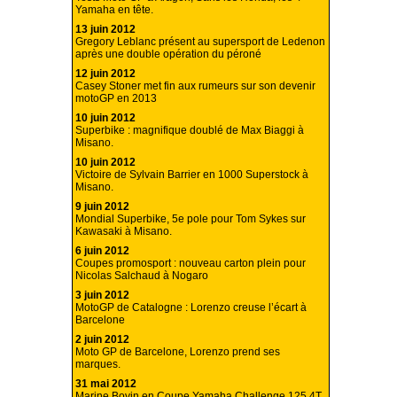
Yamaha en tête.
13 juin 2012
Gregory Leblanc présent au supersport de Ledenon
après une double opération du péroné
12 juin 2012
Casey Stoner met fin aux rumeurs sur son devenir
motoGP en 2013
10 juin 2012
Superbike : magnifique doublé de Max Biaggi à
Misano.
10 juin 2012
Victoire de Sylvain Barrier en 1000 Superstock à
Misano.
9 juin 2012
Mondial Superbike, 5e pole pour Tom Sykes sur
Kawasaki à Misano.
6 juin 2012
Coupes promosport : nouveau carton plein pour
Nicolas Salchaud à Nogaro
3 juin 2012
MotoGP de Catalogne : Lorenzo creuse l’écart à
Barcelone
2 juin 2012
Moto GP de Barcelone, Lorenzo prend ses
marques.
31 mai 2012
Marine Bovin en Coupe Yamaha Challenge 125 4T