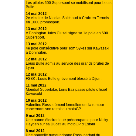
Les pilotes 600 Supersport se mobilisent pour Louis
Bulle.
14 mai 2012
2e victoire de Nicolas Salchaud à Croix en Ternois
en 1000 promosport.
13 mai 2012
A Donington Jules Cluzel signe sa 1e pole en 600
Supersport.
13 mai 2012
4e pole consécutive pour Tom Sykes sur Kawasaki
à Donington.
12 mai 2012
Louis Bulle admis au service des grands brulés de
Lyon
12 mai 2012
FSBK : Louis Bulle grièvement blessé à Dijon.
11 mai 2012
Mondial Superbike, Loris Baz passe pilote officiel
Kawasaki.
10 mai 2012
Valentino Rossi dément formellement la rumeur
concernant son retrait du motoGP
9 mai 2012
Une panne électronique préoccupante pour Nicky
Hayden sur sa Ducati au motoGP d’Estoril
8 mai 2012
Une nouvelle rumeur donne Rossi partant du