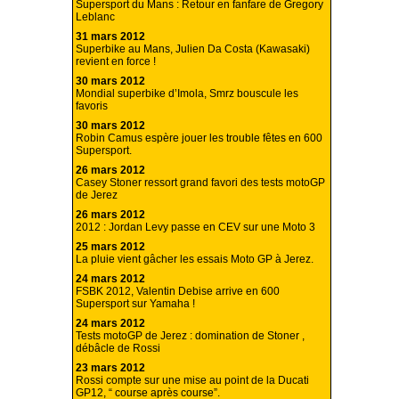
Supersport du Mans : Retour en fanfare de Gregory
Leblanc
31 mars 2012
Superbike au Mans, Julien Da Costa (Kawasaki)
revient en force !
30 mars 2012
Mondial superbike d’Imola, Smrz bouscule les
favoris
30 mars 2012
Robin Camus espère jouer les trouble fêtes en 600
Supersport.
26 mars 2012
Casey Stoner ressort grand favori des tests motoGP
de Jerez
26 mars 2012
2012 : Jordan Levy passe en CEV sur une Moto 3
25 mars 2012
La pluie vient gâcher les essais Moto GP à Jerez.
24 mars 2012
FSBK 2012, Valentin Debise arrive en 600
Supersport sur Yamaha !
24 mars 2012
Tests motoGP de Jerez : domination de Stoner ,
débâcle de Rossi
23 mars 2012
Rossi compte sur une mise au point de la Ducati
GP12, “ course après course”.