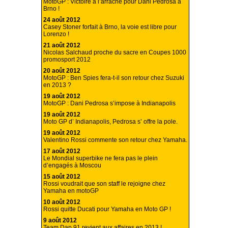
MotoGP : Victoire à l’arraché pour Dani Pedrosa à
Brno !
24 août 2012
Casey Stoner forfait à Brno, la voie est libre pour
Lorenzo !
21 août 2012
Nicolas Salchaud proche du sacre en Coupes 1000
promosport 2012
20 août 2012
MotoGP : Ben Spies fera-t-il son retour chez Suzuki
en 2013 ?
19 août 2012
MotoGP : Dani Pedrosa s’impose à Indianapolis
19 août 2012
Moto GP d’ Indianapolis, Pedrosa s’ offre la pole.
19 août 2012
Valentino Rossi commente son retour chez Yamaha.
17 août 2012
Le Mondial superbike ne fera pas le plein
d’engagés à Moscou
15 août 2012
Rossi voudrait que son staff le rejoigne chez
Yamaha en motoGP
10 août 2012
Rossi quitte Ducati pour Yamaha en Moto GP !
9 août 2012
Team Dap 91 revient aux affaires en 2013 !