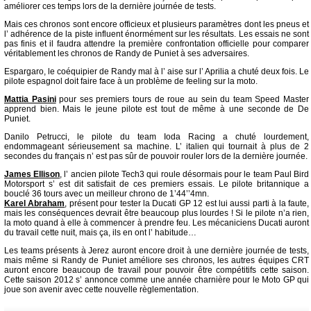
améliorer ces temps lors de la dernière journée de tests.
Mais ces chronos sont encore officieux et plusieurs paramètres dont les pneus et
l’ adhérence de la piste influent énormément sur les résultats. Les essais ne sont
pas finis et il faudra attendre la première confrontation officielle pour comparer
véritablement les chronos de Randy de Puniet à ses adversaires.
Espargaro, le coéquipier de Randy mal à l’ aise sur l’ Aprilia a chuté deux fois. Le
pilote espagnol doit faire face à un problème de feeling sur la moto.
Mattia Pasini
pour ses premiers tours de roue au sein du team Speed Master
apprend bien. Mais le jeune pilote est tout de même à une seconde de De
Puniet.
Danilo Petrucci, le pilote du team Ioda Racing a chuté lourdement,
endommageant sérieusement sa machine. L’ italien qui tournait à plus de 2
secondes du français n’ est pas sûr de pouvoir rouler lors de la dernière journée.
James Ellison
, l’ ancien pilote Tech3 qui roule désormais pour le team Paul Bird
Motorsport s’ est dit satisfait de ces premiers essais. Le pilote britannique a
bouclé 36 tours avec un meilleur chrono de 1’44’’4mn.
Karel Abraham
, présent pour tester la Ducati GP 12 est lui aussi parti à la faute,
mais les conséquences devrait être beaucoup plus lourdes ! Si le pilote n’a rien,
la moto quand à elle à commencer à prendre feu. Les mécaniciens Ducati auront
du travail cette nuit, mais ça, ils en ont l’ habitude…
Les teams présents à Jerez auront encore droit à une dernière journée de tests,
mais même si Randy de Puniet améliore ses chronos, les autres équipes CRT
auront encore beaucoup de travail pour pouvoir être compétitifs cette saison.
Cette saison 2012 s’ annonce comme une année charnière pour le Moto GP qui
joue son avenir avec cette nouvelle règlementation.