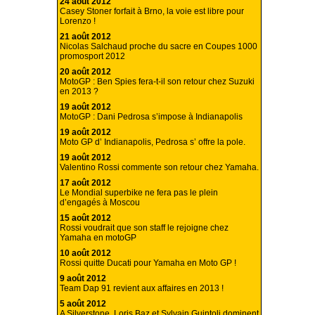
24 août 2012
Casey Stoner forfait à Brno, la voie est libre pour
Lorenzo !
21 août 2012
Nicolas Salchaud proche du sacre en Coupes 1000
promosport 2012
20 août 2012
MotoGP : Ben Spies fera-t-il son retour chez Suzuki
en 2013 ?
19 août 2012
MotoGP : Dani Pedrosa s’impose à Indianapolis
19 août 2012
Moto GP d’ Indianapolis, Pedrosa s’ offre la pole.
19 août 2012
Valentino Rossi commente son retour chez Yamaha.
17 août 2012
Le Mondial superbike ne fera pas le plein
d’engagés à Moscou
15 août 2012
Rossi voudrait que son staff le rejoigne chez
Yamaha en motoGP
10 août 2012
Rossi quitte Ducati pour Yamaha en Moto GP !
9 août 2012
Team Dap 91 revient aux affaires en 2013 !
5 août 2012
A Silverstone, Loris Baz et Sylvain Guintoli dominent