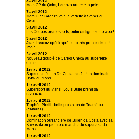
8 avril 2012
Moto GP du Qatar, Lorenzo arrache la pole !
7 avril 2012
Moto GP : Lorenzo vole la vedette à Stoner au
Qatar.
5 avril 2012
Les Coupes promosports, enfin en ligne sur le web !
3 avril 2012
Joan Lascorz opéré après une très grosse chute à
Imola.
3 avril 2012
Nouveau doublé de Carlos Checa au superbike
d’Imola
1er avril 2012
Superbike :Julien Da Costa met fin à la domination
BMW au Mans
1er avril 2012
Supersport du Mans : Louis Bulle prend sa
revanche
1er avril 2012
Trophée Pirelli : belle prestation de Team4iou
(Yamaha)
1er avril 2012
Domination outrancière de Julien da Costa avec sa
Kawasaki en première manche du superbike du
Mans.
1er avril 2012