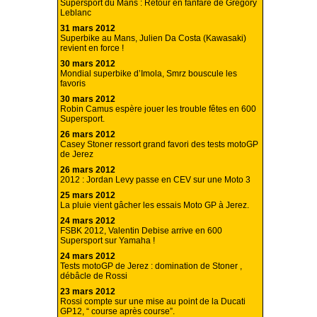
Supersport du Mans : Retour en fanfare de Gregory
Leblanc
31 mars 2012
Superbike au Mans, Julien Da Costa (Kawasaki)
revient en force !
30 mars 2012
Mondial superbike d’Imola, Smrz bouscule les
favoris
30 mars 2012
Robin Camus espère jouer les trouble fêtes en 600
Supersport.
26 mars 2012
Casey Stoner ressort grand favori des tests motoGP
de Jerez
26 mars 2012
2012 : Jordan Levy passe en CEV sur une Moto 3
25 mars 2012
La pluie vient gâcher les essais Moto GP à Jerez.
24 mars 2012
FSBK 2012, Valentin Debise arrive en 600
Supersport sur Yamaha !
24 mars 2012
Tests motoGP de Jerez : domination de Stoner ,
débâcle de Rossi
23 mars 2012
Rossi compte sur une mise au point de la Ducati
GP12, “ course après course”.