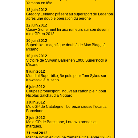
Yamaha en tête.
13 juin 2012
Gregory Leblanc présent au supersport de Ledenon
après une double opération du péroné
12 juin 2012
Casey Stoner met fin aux rumeurs sur son devenir
motoGP en 2013
10 juin 2012
Superbike : magnifique doublé de Max Biaggi à
Misano.
10 juin 2012
Victoire de Sylvain Barrier en 1000 Superstock à
Misano.
9 juin 2012
Mondial Superbike, 5e pole pour Tom Sykes sur
Kawasaki à Misano.
6 juin 2012
Coupes promosport : nouveau carton plein pour
Nicolas Salchaud à Nogaro
3 juin 2012
MotoGP de Catalogne : Lorenzo creuse l’écart à
Barcelone
2 juin 2012
Moto GP de Barcelone, Lorenzo prend ses
marques.
31 mai 2012
Marine Bovin en Coupe Yamaha Challenge 125 4T