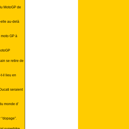
e du MotoGP de
-elle au-delà
e moto GP à
motoGP
in se retire de
-il lieu en
Ducati seraient
 du monde d’
 “dopage”.
ial superbike