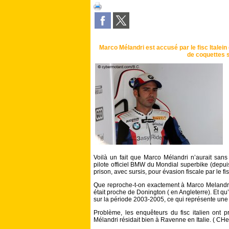
Marco Mélandri est accusé par le fisc Italein
de coquettes
Voilà un fait que Marco Mélandri n’aurait sans
pilote officiel BMW du Mondial superbike (depu
prison, avec sursis, pour évasion fiscale par le fi
Que reproche-t-on exactement à Marco Melandri 
était proche de Donington ( en Angleterre). Et qu’i
sur la période 2003-2005, ce qui représente une t
Problème, les enquêteurs du fisc italien ont p
Mélandri résidait bien à Ravenne en Italie. ( CH