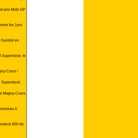
nd prix Moto GP
mine les 1ers
 Guintoli en
 Superstock, le
gny-Cours !
0 Superstock.
 de Magny-Cours
abosseau à
erstock 600 de