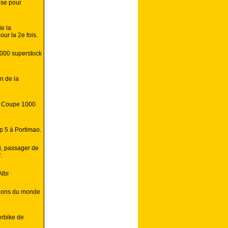
ose pour
e la
ur la 2e fois.
1000 superstock
n de la
en Coupe 1000
p 5 à Portimao.
ni, passager de
.
Albi
ions du monde
erbike de