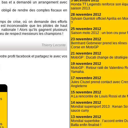
3 décembre 2012
ofil bas et a demandé un arrangement avec
Honda TT Legends renforce son équi
saison 2013.
é obligé de rendre des comptes fiscaux en
28 novembre 2012
Sylvain Guintoli officiel Aprilia en M
emps de crise, où on demande des efforts
?
 est inconcevable que les pilotes de haut
25 novembre 2012
nationale ! Alors qu’ils gagnent plusieurs
Saison moto 2012 : un bon cru pour M
peu de respect messieurs les champions !
23 novembre 2012
Bernhard Gobmeier prend les rênes 
Thierry Leconte
Corse en MotoGP
21 novembre 2012
otre profil facebook et partagez le avec vos
MotoGP : Ducati change de stratégie
19 novembre 2012
MotoGP : Retour raté de Valentino R
Yamaha.
17 novembre 2012
Jules Cluzel prend contact avec Cre
Angleterre
15 novembre 2012
A La rencontre de Louis Rossi et de 
is
14 novembre 2012
Mondial supersport 2013 : Kenan Sof
sauce curry
13 novembre 2012
Mondial superbike : l’accord entre Du
us
Batta enfin finalisé !