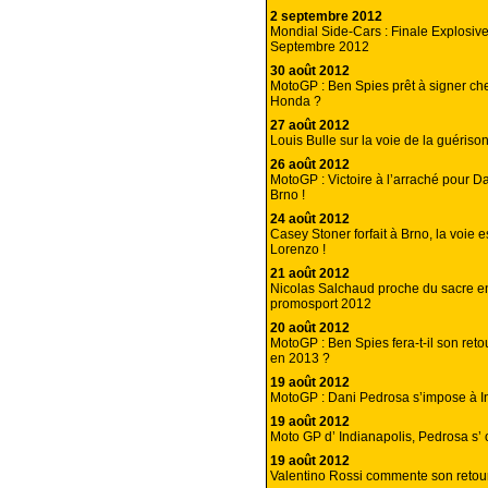
2 septembre 2012
Mondial Side-Cars : Finale Explosiv
Septembre 2012
30 août 2012
MotoGP : Ben Spies prêt à signer ch
Honda ?
27 août 2012
Louis Bulle sur la voie de la guérison
26 août 2012
MotoGP : Victoire à l’arraché pour D
Brno !
24 août 2012
Casey Stoner forfait à Brno, la voie e
Lorenzo !
21 août 2012
Nicolas Salchaud proche du sacre 
promosport 2012
20 août 2012
MotoGP : Ben Spies fera-t-il son ret
en 2013 ?
19 août 2012
MotoGP : Dani Pedrosa s’impose à I
19 août 2012
Moto GP d’ Indianapolis, Pedrosa s’ o
19 août 2012
Valentino Rossi commente son reto