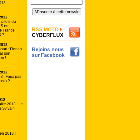
013.
2012
 pilote du
MS en
RSS MOTO
e France
3 ?
CYBERFLUX
2012
ort : Florian
Rejoins-nous
ar son
sur Facebook
en !
2012
3 : Faux pas
osta ?
012
ike 2013 : Le
e Sylvain
en 2013 !