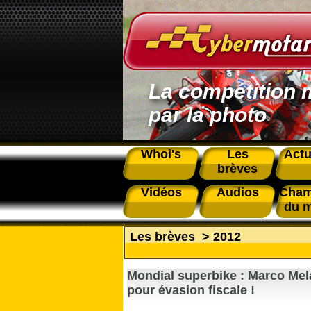
La compétition 
par la photo
Whoi's
Les
Actu
brèves
Vidéos
Audios
Cham
du 
Les brèves
>
2012
Mondial superbike : Marco Me
pour évasion fiscale !