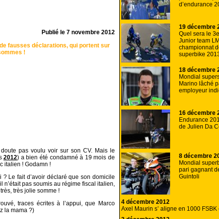
d’endurance 2
19 décembre 
Publié le
7 novembre 2012
Quel sera le 3e
Junior team L
 de fausses déclarations, qui portent sur
championnat d
 sommes !
superbike 201
18 décembre 
Mondial supersp
Marino lâché p
employeur indi
16 décembre 
Endurance 201
de Julien Da C
 doute pas voulu voir sur son CV. Mais le
8 décembre 2
is
2012
) a bien été condamné à 19 mois de
Mondial superb
sc italien ! Godamn !
pari gagnant d
Guintoli
? Le fait d’avoir déclaré que son domicile
l n’était pas soumis au régime fiscal italien,
rès, très jolie somme !
4 décembre 2012
rouvé, traces écrites à l’appui, que Marco
Axel Maurin s’ aligne en 1000 FSBK 
ez la mama ?)