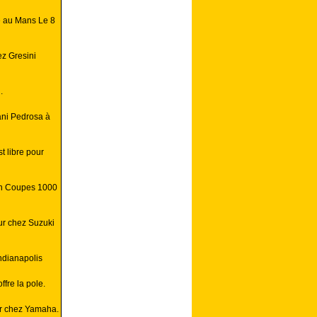
e au Mans Le 8
ez Gresini
.
ani Pedrosa à
st libre pour
en Coupes 1000
our chez Suzuki
ndianapolis
ffre la pole.
ur chez Yamaha.