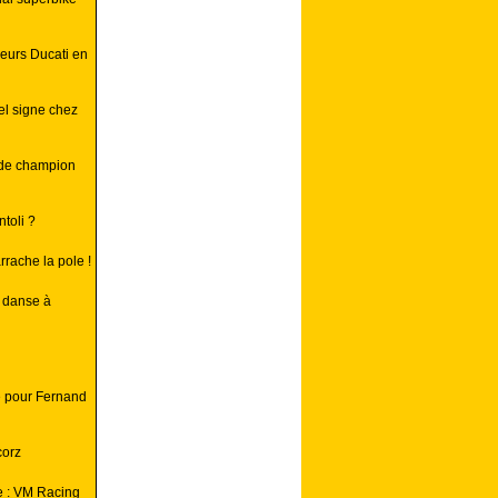
leurs Ducati en
el signe chez
 de champion
toli ?
rache la pole !
a danse à
né pour Fernand
corz
e : VM Racing