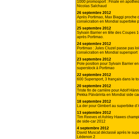
1000 promosport : Finale en apothé
Nicolas Salchaud
26 septembre 2012
Après Portimao, Max Biaggi proche d
consécration en Mondial superbike po
25 septembre 2012
Sylvain Barrier en tête des Coupes 
après Portimao.
24 septembre 2012
Portimao : Jules Cluzel passe pas loi
consécration en Mondial supersport
23 septembre 2012
Pole position pour Sylvain Barrier 
superstock à Portimao
22 septembre 2012
600 Supersport, 3 français dans le to
20 septembre 2012
Triste fin de carrière pour Adolf Hän
Pekka Päivärinta en Mondial side car
18 septembre 2012
La der pour Gimbert au superbike d’
13 septembre 2012
Tim Reeves et Ashley Hawes champ
de side-car 2012
4 septembre 2012
David Muscat déclassé après le sup
Lédenon 2