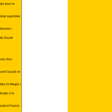
pe pour la
ondial superbike
ichelin !
de Ducati
ossi chez
scent Suzuki en
Mike Di Meglio !
uoglu à la
cati et Francis