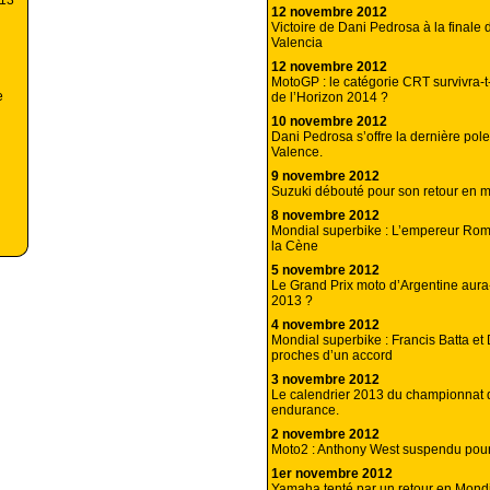
013
12 novembre 2012
Victoire de Dani Pedrosa à la final
Valencia
12 novembre 2012
MotoGP : le catégorie CRT survivra-t
e
de l’Horizon 2014 ?
10 novembre 2012
Dani Pedrosa s’offre la dernière pol
Valence.
9 novembre 2012
Suzuki débouté pour son retour en 
8 novembre 2012
Mondial superbike : L’empereur Roma
la Cène
5 novembre 2012
Le Grand Prix moto d’Argentine aura-t
2013 ?
4 novembre 2012
Mondial superbike : Francis Batta et 
proches d’un accord
3 novembre 2012
Le calendrier 2013 du championnat
endurance.
2 novembre 2012
Moto2 : Anthony West suspendu pour
1er novembre 2012
Yamaha tenté par un retour en Mond