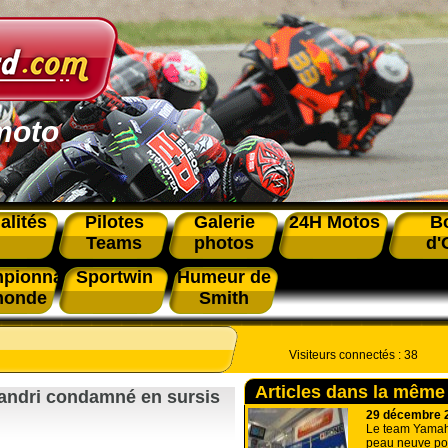
moto
alités
Pilotes
Galerie
24H Motos
B
Teams
photos
d'
pionnat
Sportwin
Humeur de
monde
Smith
Visiteurs connectés :
38
Articles dans la même
landri condamné en sursis
29 décembre 
Le team Yamah
peau neuve pou