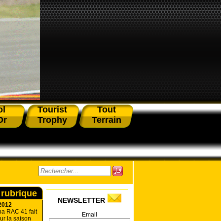
ol
Tourist
Tout
Or
Trophy
Terrain
 rubrique
NEWSLETTER
2012
a RAC 41 fait
Email
r la saison