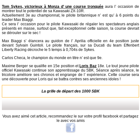
Tom Sykes, victorieux à Monza d’ une course tronquée
aura l’ occasion de
montrer tout le potentiel de sa Kawasaki ZX-10R.
Actuellement 3e au championnat, le pilote britannique n’ est qu’ à 6 points du
leader Max Biaggi.
Ce sera l’ occasion pour le pilote Kawasaki de régaler les spectateurs anglais
présents en masse, surtout que, fait exceptionnel cette saison, la course devrait
se dérouler sur le sec !
Max Biaggi s’ élancera au guidon de l’ Aprilia officielle en 4e position juste
devant Sylvain Guintoli. Le pilote français, sur sa Ducati du team Effenbert
Liberty Racing décroche le 5 temps à 0,704s de Sykes.
Carlos Checa, le champion du monde en titre n’ est que 9e.
Maxime Berger se qualifie en 15e position et
Loris Baz
18e. Le tout jeune pilote
officiel Kawasaki continue son apprentissage du SBK. Séance après séance, le
tricolore améliore ses chronos et engrange de l’ expérience. Cette course sera
une découverte pour Loris qui se battra contres ses anciennes idoles !
La grille de départ des 1000 SBK
Vous avez aimé cet article, recommandez le sur votre profil facebook et partagez
le avec vos amis