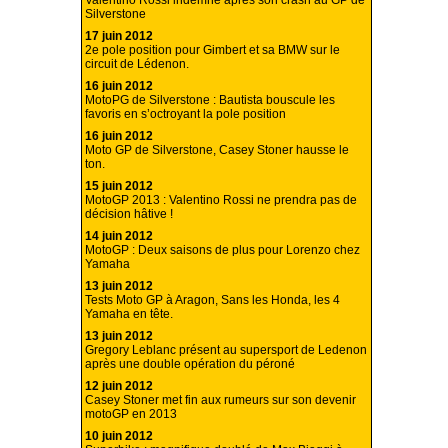
Valentino Rossi indemne après son crash au GP de
Silverstone
17 juin 2012
2e pole position pour Gimbert et sa BMW sur le
circuit de Lédenon.
16 juin 2012
MotoPG de Silverstone : Bautista bouscule les
favoris en s’octroyant la pole position
16 juin 2012
Moto GP de Silverstone, Casey Stoner hausse le
ton.
15 juin 2012
MotoGP 2013 : Valentino Rossi ne prendra pas de
décision hâtive !
14 juin 2012
MotoGP : Deux saisons de plus pour Lorenzo chez
Yamaha
13 juin 2012
Tests Moto GP à Aragon, Sans les Honda, les 4
Yamaha en tête.
13 juin 2012
Gregory Leblanc présent au supersport de Ledenon
après une double opération du péroné
12 juin 2012
Casey Stoner met fin aux rumeurs sur son devenir
motoGP en 2013
10 juin 2012