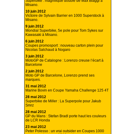
Superbike : magnifique doublé de Max Biaggi à
Misano.
10 juin 2012
Victoire de Sylvain Barrier en 1000 Superstock à
Misano.
9 juin 2012
Mondial Superbike, 5e pole pour Tom Sykes sur
Kawasaki à Misano.
6 juin 2012
Coupes promosport : nouveau carton plein pour
Nicolas Salchaud à Nogaro
3 juin 2012
MotoGP de Catalogne : Lorenzo creuse l’écart à
Barcelone
2 juin 2012
Moto GP de Barcelone, Lorenzo prend ses
marques.
31 mai 2012
Marine Bovin en Coupe Yamaha Challenge 125 4T
28 mai 2012
Superbike de Miller : La Superpole pour Jakub
Smrz
28 mai 2012
GP du Mans : Stefan Bradl porte haut les couleurs
de LCR Honda
23 mai 2012
Peter Polesso : un vrai outsider en Coupes 1000