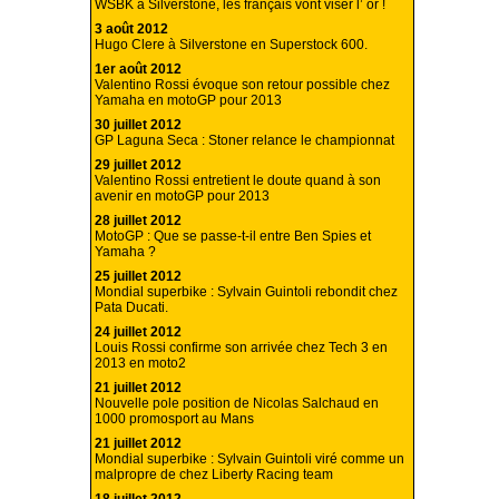
WSBK à Silverstone, les français vont viser l’ or !
3 août 2012
Hugo Clere à Silverstone en Superstock 600.
1er août 2012
Valentino Rossi évoque son retour possible chez
Yamaha en motoGP pour 2013
30 juillet 2012
GP Laguna Seca : Stoner relance le championnat
29 juillet 2012
Valentino Rossi entretient le doute quand à son
avenir en motoGP pour 2013
28 juillet 2012
MotoGP : Que se passe-t-il entre Ben Spies et
Yamaha ?
25 juillet 2012
Mondial superbike : Sylvain Guintoli rebondit chez
Pata Ducati.
24 juillet 2012
Louis Rossi confirme son arrivée chez Tech 3 en
2013 en moto2
21 juillet 2012
Nouvelle pole position de Nicolas Salchaud en
1000 promosport au Mans
21 juillet 2012
Mondial superbike : Sylvain Guintoli viré comme un
malpropre de chez Liberty Racing team