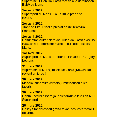
Superbike :Julien Da Costa met fin à la domination
BMW au Mans
1er avril 2012
Supersport du Mans : Louis Bulle prend sa
revanche
1er avril 2012
Trophée Pirelli : belle prestation de Team4iou
(Yamaha)
1er avril 2012
Domination outrancière de Julien da Costa avec sa
Kawasaki en première manche du superbike du
Mans.
1er avril 2012
Supersport du Mans : Retour en fanfare de Gregory
Leblanc
31 mars 2012
Superbike au Mans, Julien Da Costa (Kawasaki)
revient en force !
30 mars 2012
Mondial superbike d’Imola, Smrz bouscule les
favoris
30 mars 2012
Robin Camus espère jouer les trouble fêtes en 600
Supersport.
26 mars 2012
Casey Stoner ressort grand favori des tests motoGP
de Jerez