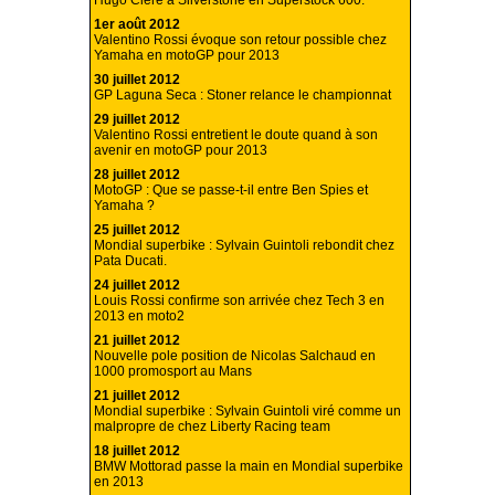
Hugo Clere à Silverstone en Superstock 600.
1er août 2012
Valentino Rossi évoque son retour possible chez
Yamaha en motoGP pour 2013
30 juillet 2012
GP Laguna Seca : Stoner relance le championnat
29 juillet 2012
Valentino Rossi entretient le doute quand à son
avenir en motoGP pour 2013
28 juillet 2012
MotoGP : Que se passe-t-il entre Ben Spies et
Yamaha ?
25 juillet 2012
Mondial superbike : Sylvain Guintoli rebondit chez
Pata Ducati.
24 juillet 2012
Louis Rossi confirme son arrivée chez Tech 3 en
2013 en moto2
21 juillet 2012
Nouvelle pole position de Nicolas Salchaud en
1000 promosport au Mans
21 juillet 2012
Mondial superbike : Sylvain Guintoli viré comme un
malpropre de chez Liberty Racing team
18 juillet 2012
BMW Mottorad passe la main en Mondial superbike
en 2013