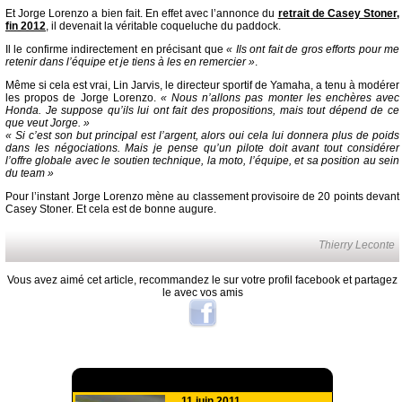
Et Jorge Lorenzo a bien fait. En effet avec l’annonce du
retrait de Casey Stoner,
fin 2012
, il devenait la véritable coqueluche du paddock.
Il le confirme indirectement en précisant que
« Ils ont fait de gros efforts pour me
retenir dans l’équipe et je tiens à les en remercier »
.
Même si cela est vrai, Lin Jarvis, le directeur sportif de Yamaha, a tenu à modérer
les propos de Jorge Lorenzo.
« Nous n’allons pas monter les enchères avec
Honda. Je suppose qu’ils lui ont fait des propositions, mais tout dépend de ce
que veut Jorge. »
« Si c’est son but principal est l’argent, alors oui cela lui donnera plus de poids
dans les négociations. Mais je pense qu’un pilote doit avant tout considérer
l’offre globale avec le soutien technique, la moto, l’équipe, et sa position au sein
du team »
Pour l’instant Jorge Lorenzo mène au classement provisoire de 20 points devant
Casey Stoner. Et cela est de bonne augure.
Thierry Leconte
Vous avez aimé cet article, recommandez le sur votre profil facebook et partagez
le avec vos amis
A lire aussi
11 juin 2011