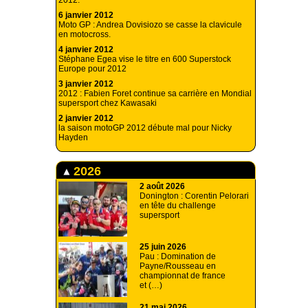
2012.
6 janvier 2012
Moto GP : Andrea Dovisiozo se casse la clavicule
en motocross.
4 janvier 2012
Stéphane Egea vise le titre en 600 Superstock
Europe pour 2012
3 janvier 2012
2012 : Fabien Foret continue sa carrière en Mondial
supersport chez Kawasaki
2 janvier 2012
la saison motoGP 2012 débute mal pour Nicky
Hayden
2026
2 août 2026
Donington : Corentin Pelorari
en tête du challenge
supersport
25 juin 2026
Pau : Domination de
Payne/Rousseau en
championnat de france
et (…)
21 mai 2026