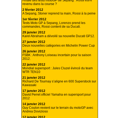
Finale des tests motoGP de Sepang : Rossi est-il
revenu dans la course ?
2 février 2012
A Sepang, Stoner reprend la main, Rossi à la peine
1er février 2012
Tests Moto GP à Sepang, Lorenzo prend les
commandes, Rossi content de sa Ducati.
29 janvier 2012
Karel Abraham a dévoilé sa nouvelle Ducati GP12.
27 janvier 2012
Deux nouvelles catégories en Michelin Power Cup
26 janvier 2012
FSBK : Anthony Loiseau incertain pour la saison
2012.
22 janvier 2012
Mondial supersport : Jules Cluzel évincé du team
WTR TEN10
21 janvier 2012
Richard De Tournay s’aligne en 600 Superstock sur
Kawasaki
17 janvier 2012
David Perret officiel Yamaha en supersport pour
2012
14 janvier 2012
Guy Coulon revient sur le terrain du motoGP avec
Andrea Dovizioso
12 janvier 2012