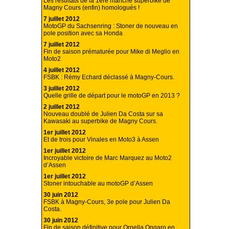
Les résultats de la 1ère manche superbike de
Magny Cours (enfin) homologués !
7 juillet 2012
MotoGP du Sachsenring : Stoner de nouveau en
pole position avec sa Honda
7 juillet 2012
Fin de saison prématurée pour Mike di Meglio en
Moto2
4 juillet 2012
FSBK : Rémy Echard déclassé à Magny-Cours.
3 juillet 2012
Quelle grille de départ pour le motoGP en 2013 ?
2 juillet 2012
Nouveau doublé de Julien Da Costa sur sa
Kawasaki au superbike de Magny Cours.
1er juillet 2012
Et de trois pour Vinales en Moto3 à Assen
1er juillet 2012
Incroyable victoire de Marc Marquez au Moto2
d’Assen
1er juillet 2012
Stoner intouchable au motoGP d’Assen
30 juin 2012
FSBK à Magny-Cours, 3e pole pour Julien Da
Costa.
30 juin 2012
Fin de saison définitive pour Ornella Ongaro en