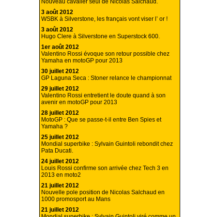
Nouveau cavalier seul de Nicolas Salchaud.
3 août 2012
WSBK à Silverstone, les français vont viser l’ or !
3 août 2012
Hugo Clere à Silverstone en Superstock 600.
1er août 2012
Valentino Rossi évoque son retour possible chez
Yamaha en motoGP pour 2013
30 juillet 2012
GP Laguna Seca : Stoner relance le championnat
29 juillet 2012
Valentino Rossi entretient le doute quand à son
avenir en motoGP pour 2013
28 juillet 2012
MotoGP : Que se passe-t-il entre Ben Spies et
Yamaha ?
25 juillet 2012
Mondial superbike : Sylvain Guintoli rebondit chez
Pata Ducati.
24 juillet 2012
Louis Rossi confirme son arrivée chez Tech 3 en
2013 en moto2
21 juillet 2012
Nouvelle pole position de Nicolas Salchaud en
1000 promosport au Mans
21 juillet 2012
Mondial superbike : Sylvain Guintoli viré comme un