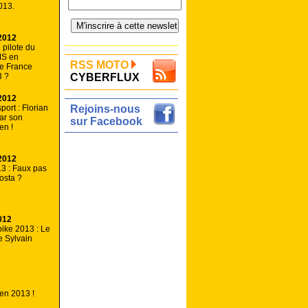
013.
2012
 pilote du
MS en
RSS MOTO
e France
3 ?
CYBERFLUX
2012
ort : Florian
Rejoins-nous
ar son
sur Facebook
en !
2012
3 : Faux pas
osta ?
012
ike 2013 : Le
e Sylvain
en 2013 !