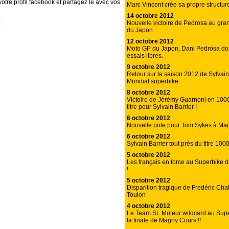
otre profil facebook et partagez le avec vos
Marc Vincent crée sa propre structur
14 octobre 2012
Nouvelle victoire de Pedrosa au gra
du Japon.
12 octobre 2012
Moto GP du Japon, Dani Pedrosa do
essais libres.
9 octobre 2012
Retour sur la saison 2012 de Sylvain
Mondial superbike
8 octobre 2012
Victoire de Jérémy Guarnoni en 1000
titre pour Sylvain Barrier !
6 octobre 2012
Nouvelle pole pour Tom Sykes à Ma
6 octobre 2012
Sylvain Barrier tout près du titre 100
5 octobre 2012
Les français en force au Superbike
!
5 octobre 2012
Disparition tragique de Fredéric Ch
Toulon
4 octobre 2012
Le Team SL Moteur wildcard au Sup
la finale de Magny Cours !!