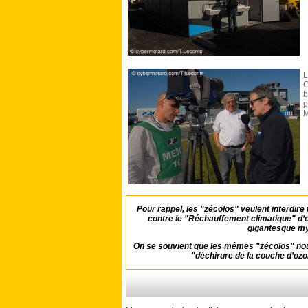
L
C
b
p
M
Pour rappel, les "zécolos" veulent interdire 
contre le "Réchauffement climatique" d’o
gigantesque mys
On se souvient que les mêmes "zécolos" nous
"déchirure de la couche d’ozo