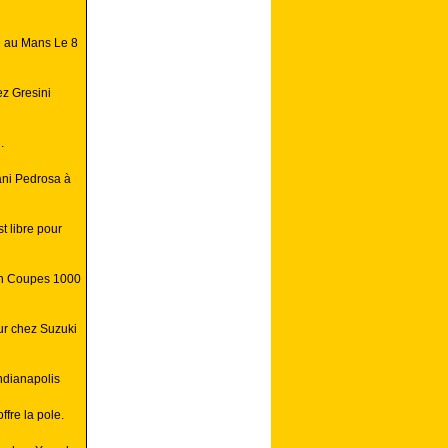
e au Mans Le 8
ez Gresini
.
ani Pedrosa à
st libre pour
en Coupes 1000
our chez Suzuki
ndianapolis
ffre la pole.