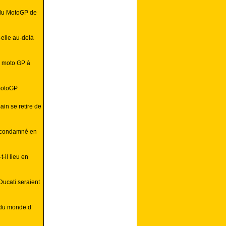
e du MotoGP de
-elle au-delà
e moto GP à
motoGP
in se retire de
i condamné en
-il lieu en
Ducati seraient
 du monde d’