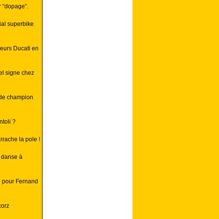
 “dopage”.
ial superbike
leurs Ducati en
el signe chez
 de champion
toli ?
rache la pole !
a danse à
né pour Fernand
corz