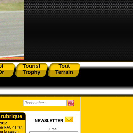
ol
Tourist
Tout
Or
Trophy
Terrain
 rubrique
NEWSLETTER
2012
a RAC 41 fait
Email
r la saison