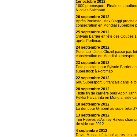
1er octobre 2012
1000 promosport : Finale en apothé
Nicolas Salchaud
26 septembre 2012
Après Portimao, Max Biaggi proche d
consécration en Mondial superbike po
25 septembre 2012
Sylvain Barrier en tête des Coupes 
après Portimao.
24 septembre 2012
Portimao : Jules Cluzel passe pas loi
consécration en Mondial supersport
23 septembre 2012
Pole position pour Sylvain Barrier 
superstock à Portimao
22 septembre 2012
600 Supersport, 3 français dans le to
20 septembre 2012
Triste fin de carrière pour Adolf Hän
Pekka Päivärinta en Mondial side car
18 septembre 2012
La der pour Gimbert au superbike d’
13 septembre 2012
Tim Reeves et Ashley Hawes champ
de side-car 2012
4 septembre 2012
David Muscat déclassé après le sup