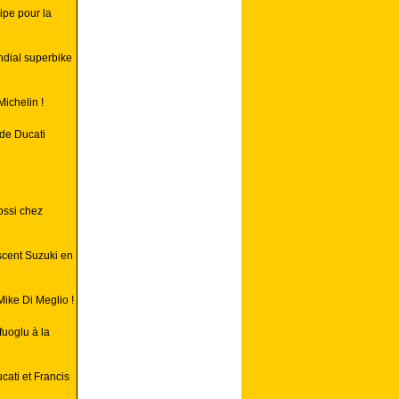
pe pour la
ondial superbike
ichelin !
de Ducati
ossi chez
scent Suzuki en
Mike Di Meglio !
uoglu à la
cati et Francis