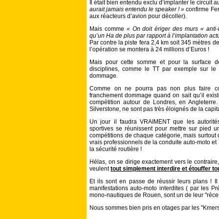
Il était bien entendu exclu d’implanter le circuit
aurait jamais entendu le speaker ! »
confirme Fer
aux réacteurs d’avion pour décoller).
Mais comme
« On doit ériger des murs « anti
qu’un Ha de plus par rapport à l’implantation act
Par contre la piste fera 2,4 km soit 345 mètres de
l’opération se montera à 24 millions d’Euros !
Mais pour cette somme et pour la surface d
disciplines, comme le TT par exemple sur le n
dommage.
Comme on ne pourra pas non plus faire cour
franchement dommage quand on sait qu’il exist
compétition autour de Londres, en Angleterre.
Silverstone, ne sont pas très éloignés de la capi
Un jour il faudra VRAIMENT que les autorités
sportives se réunissent pour mettre sur pied un
compétitions de chaque catégorie, mais surtout 
vrais professionnels de la conduite auto-moto et 
la sécurité routière !
Hélas, on se dirige exactement vers le contraire,
veulent
tout simplement interdire et étouffer t
Et ils sont en passe de réussir leurs plans ! Il 
manifestations auto-moto interdites ( par les P
mono-nautiques de Rouen, sont un de leur "récen
Nous sommes bien pris en otages par les "Kmers 