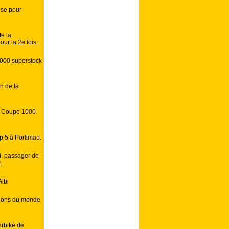
ose pour
e la
ur la 2e fois.
1000 superstock
n de la
en Coupe 1000
p 5 à Portimao.
ni, passager de
.
Albi
ions du monde
erbike de