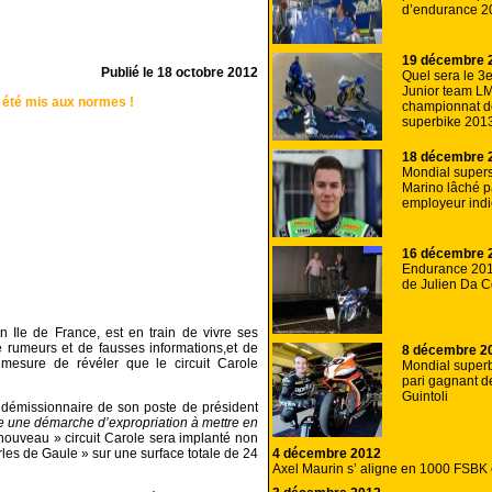
d’endurance 2
19 décembre 
Publié le
18 octobre 2012
Quel sera le 3e
Junior team L
 a été mis aux normes !
championnat d
superbike 201
18 décembre 
Mondial supersp
Marino lâché p
employeur indi
16 décembre 
Endurance 201
de Julien Da C
en Ile de France, est en train de vivre ses
e rumeurs et de fausses informations,et de
8 décembre 2
mesure de révéler que le circuit Carole
Mondial superb
pari gagnant d
Guintoli
démissionnaire de son poste de président
ute une démarche d’expropriation à mettre en
ouveau » circuit Carole sera implanté non
4 décembre 2012
arles de Gaule » sur une surface totale de 24
Axel Maurin s’ aligne en 1000 FSBK 