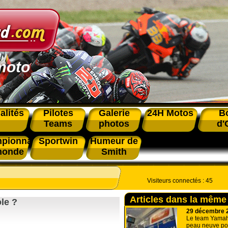
moto
alités
Pilotes
Galerie
24H Motos
B
Teams
photos
d'
pionnat
Sportwin
Humeur de
monde
Smith
Visiteurs connectés :
45
Articles dans la même
ole ?
29 décembre 
Le team Yamah
peau neuve pou