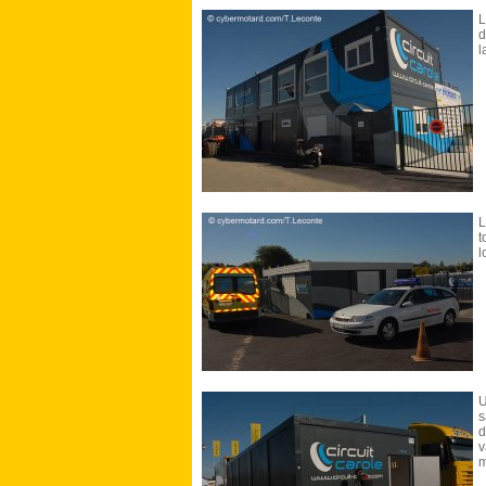
L
d
l
L
t
l
s
d
v
m