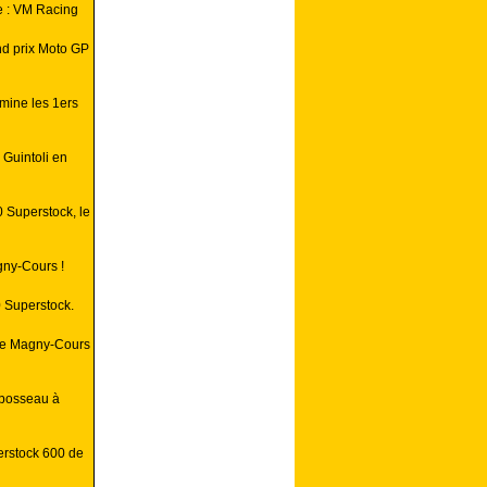
e : VM Racing
nd prix Moto GP
mine les 1ers
 Guintoli en
 Superstock, le
gny-Cours !
0 Superstock.
 de Magny-Cours
abosseau à
erstock 600 de