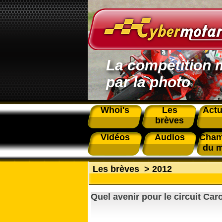
La compétition 
par la photo
Whoi's
Les
Actu
brèves
Vidéos
Audios
Cham
du 
Les brèves
>
2012
Quel avenir pour le circuit Car