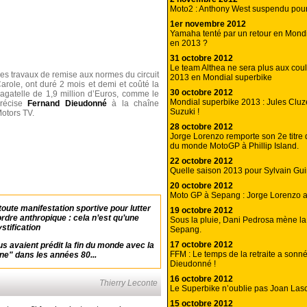
Moto2 : Anthony West suspendu pour
1er novembre 2012
Yamaha tenté par un retour en Mond
en 2013 ?
31 octobre 2012
Le team Althea ne sera plus aux cou
es travaux de remise aux normes du circuit
2013 en Mondial superbike
arole, ont duré 2 mois et demi et coûté la
30 octobre 2012
agatelle de 1,9 million d’Euros, comme le
Mondial superbike 2013 : Jules Cluz
récise
Fernand Dieudonné
à la chaîne
Suzuki !
otors TV.
28 octobre 2012
Jorge Lorenzo remporte son 2e titre
du monde MotoGP à Phillip Island.
22 octobre 2012
Quelle saison 2013 pour Sylvain Guin
20 octobre 2012
Moto GP à Sepang : Jorge Lorenzo ar
toute manifestation sportive pour lutter
19 octobre 2012
rdre anthropique : cela n’est qu’une
Sous la pluie, Dani Pedrosa mène l
tification
Sepang.
17 octobre 2012
 avaient prédit la fin du monde avec la
FFM : Le temps de la retraite a son
ne" dans les années 80...
Dieudonné !
16 octobre 2012
Thierry Leconte
Le Superbike n’oublie pas Joan Las
15 octobre 2012