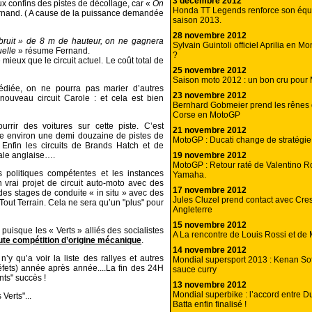
3 décembre 2012
 aux confins des pistes de décollage, car «
On
Honda TT Legends renforce son équi
nand. ( A cause de la puissance demandée
saison 2013.
28 novembre 2012
-bruit » de 8 m de hauteur, on ne gagnera
Sylvain Guintoli officiel Aprilia en M
uelle
» résume Fernand.
?
 mieux que le circuit actuel. Le coût total de
25 novembre 2012
Saison moto 2012 : un bon cru pour M
édiée, on ne pourra pas marier d’autres
23 novembre 2012
ouveau circuit Carole : et cela est bien
Bernhard Gobmeier prend les rênes 
Corse en MotoGP
rir des voitures sur cette piste. C’est
21 novembre 2012
e environ une demi douzaine de pistes de
MotoGP : Ducati change de stratégie
 Enfin les circuits de Brands Hatch et de
19 novembre 2012
tale anglaise….
MotoGP : Retour raté de Valentino R
 politiques compétentes et les instances
Yamaha.
 vrai projet de circuit auto-moto avec des
17 novembre 2012
des stages de conduite « in situ » avec des
Jules Cluzel prend contact avec Cre
Tout Terrain. Cela ne sera qu’un "plus" pour
Angleterre
15 novembre 2012
 puisque les « Verts » alliés des socialistes
A La rencontre de Louis Rossi et de 
oute compétition d’origine mécanique
.
14 novembre 2012
n’y qu’a voir la liste des rallyes et autres
Mondial supersport 2013 : Kenan Sof
réfets) année après année....La fin des 24H
sauce curry
ts" succès !
13 novembre 2012
Mondial superbike : l’accord entre Du
Verts"...
Batta enfin finalisé !