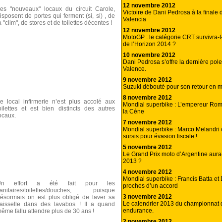
12 novembre 2012
es "nouveaux" locaux du circuit Carole,
Victoire de Dani Pedrosa à la final
isposent de portes qui ferment (si, si) , de
Valencia
a "clim", de stores et de toilettes décentes !
12 novembre 2012
MotoGP : le catégorie CRT survivra-t
de l’Horizon 2014 ?
10 novembre 2012
Dani Pedrosa s’offre la dernière pol
Valence.
9 novembre 2012
Suzuki débouté pour son retour en 
8 novembre 2012
e local infirmerie n’est plus accolé aux
Mondial superbike : L’empereur Roma
oilettes et est bien distincts des autres
la Cène
ocaux.
7 novembre 2012
Mondial superbike : Marco Melandr
sursis pour évasion fiscale !
5 novembre 2012
Le Grand Prix moto d’Argentine aura-t
2013 ?
4 novembre 2012
Mondial superbike : Francis Batta et 
Un effort a été fait pour les
proches d’un accord
anitaires/toilettes/douches, puisque
3 novembre 2012
ésormais on est plus obligé de laver sa
Le calendrier 2013 du championnat
aisselle dans des lavabos ! Il a quand
endurance.
ême fallu attendre plus de 30 ans !
2 novembre 2012