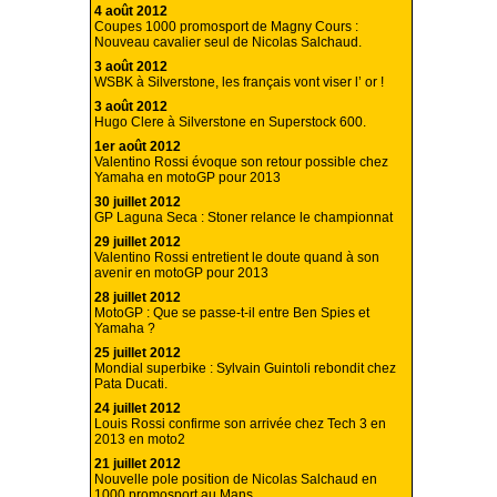
4 août 2012
Coupes 1000 promosport de Magny Cours :
Nouveau cavalier seul de Nicolas Salchaud.
3 août 2012
WSBK à Silverstone, les français vont viser l’ or !
3 août 2012
Hugo Clere à Silverstone en Superstock 600.
1er août 2012
Valentino Rossi évoque son retour possible chez
Yamaha en motoGP pour 2013
30 juillet 2012
GP Laguna Seca : Stoner relance le championnat
29 juillet 2012
Valentino Rossi entretient le doute quand à son
avenir en motoGP pour 2013
28 juillet 2012
MotoGP : Que se passe-t-il entre Ben Spies et
Yamaha ?
25 juillet 2012
Mondial superbike : Sylvain Guintoli rebondit chez
Pata Ducati.
24 juillet 2012
Louis Rossi confirme son arrivée chez Tech 3 en
2013 en moto2
21 juillet 2012
Nouvelle pole position de Nicolas Salchaud en
1000 promosport au Mans