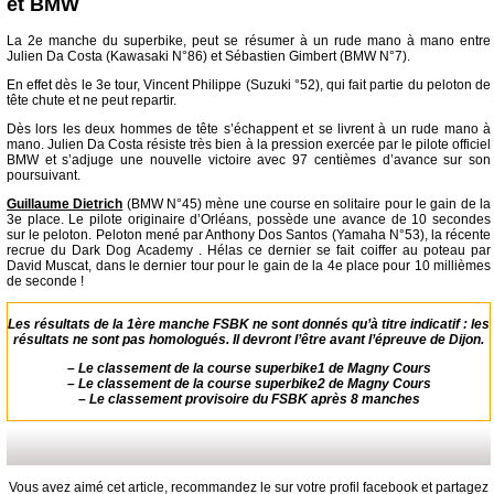
et BMW
La 2e manche du superbike, peut se résumer à un rude mano à mano entre
Julien Da Costa (Kawasaki N°86) et Sébastien Gimbert (BMW N°7).
En effet dès le 3e tour, Vincent Philippe (Suzuki °52), qui fait partie du peloton de
tête chute et ne peut repartir.
Dès lors les deux hommes de tête s’échappent et se livrent à un rude mano à
mano. Julien Da Costa résiste très bien à la pression exercée par le pilote officiel
BMW et s’adjuge une nouvelle victoire avec 97 centièmes d’avance sur son
poursuivant.
Guillaume Dietrich
(BMW N°45) mène une course en solitaire pour le gain de la
3e place. Le pilote originaire d’Orléans, possède une avance de 10 secondes
sur le peloton. Peloton mené par Anthony Dos Santos (Yamaha N°53), la récente
recrue du Dark Dog Academy . Hélas ce dernier se fait coiffer au poteau par
David Muscat, dans le dernier tour pour le gain de la 4e place pour 10 millièmes
de seconde !
Les résultats de la 1ère manche FSBK ne sont donnés qu’à titre indicatif : les
résultats ne sont pas homologués. Il devront l’être avant l’épreuve de Dijon.
–
Le classement de la course superbike1 de Magny Cours
–
Le classement de la course superbike2 de Magny Cours
–
Le classement provisoire du FSBK après 8 manches
Vous avez aimé cet article, recommandez le sur votre profil facebook et partagez