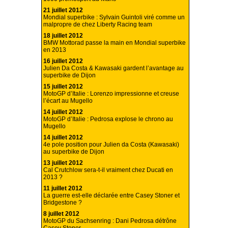
21 juillet 2012
Mondial superbike : Sylvain Guintoli viré comme un
malpropre de chez Liberty Racing team
18 juillet 2012
BMW Mottorad passe la main en Mondial superbike
en 2013
16 juillet 2012
Julien Da Costa & Kawasaki gardent l’avantage au
superbike de Dijon
15 juillet 2012
MotoGP d’Italie : Lorenzo impressionne et creuse
l’écart au Mugello
14 juillet 2012
MotoGP d’Italie : Pedrosa explose le chrono au
Mugello
14 juillet 2012
4e pole position pour Julien da Costa (Kawasaki)
au superbike de Dijon
13 juillet 2012
Cal Crutchlow sera-t-il vraiment chez Ducati en
2013 ?
11 juillet 2012
La guerre est-elle déclarée entre Casey Stoner et
Bridgestone ?
8 juillet 2012
MotoGP du Sachsenring : Dani Pedrosa détrône
Casey Stoner