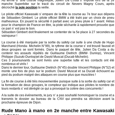
Au terme d’ une course magnifique, Julien Da Costa s’ impose lors de la 1e
manche Superbike sur le tracé du circuit de Nevers Magny Cours, après
décroché
la pole position
la veille.
Le pilote officiel Kawasaki s’ empare de la tête la course au 7e tour aux dépens
de Sébastien Gimbert. Le pilote officiel BMW a été trahi par un choix de pneu
malheureux. En jouant la sécurité il partait avec un pneu pluie à l’ avant. Hélas
pour le champion de France en titre, la piste séchante à rapidement prouvée que
ce pari n’ est pas le bon.
Sébastien Gimbert doit finalement se contenter de la 5e place à 27 secondes du
vainqueur !
La course à été marquée par la sortie du safety car suite à une chute de Hugo
Marchand (Honda- Michelin N°99), le rythme de la course s’ est trouvé faussé et
deux groupes se sont formés. Dans le paquet de tête, Julien Da Costa a du
contenir les assauts répétés de Guillaume Dietrich (BMW- Dunlop), Vincent
Philippe (Suzuki-Dunlop)et de David Muscat (Ducati-Michelin).
Ces 3 poursuivants se sont livrés une superbe lutte et les contacts ont été
nombreux et virils !
Dans le dernier tour, Guillaume Dietrich (N°45) double Vincent Philippe (N°52) et
monte une fois de plus sur le podium. David Muscat et sa Ducati échouent au
pied du podium malgré des attaques en course plus que musclées !
La fin de course à été très mouvementée puisque suite à la sortie du safety car et
la formation de deux groupes, le compteur qui indique aux pilotes le nombre de
tours restants s’ est déréglé ce qui a provoqué la colère des concurrents !
A la suite de ces événements, le jury n’ a pas souhaité homologuer la course et a
transmis le dossier au bureau de la CNV qui prendra sa décision avant la
prochaine épreuve de Dijon.
Rude Mano à mano en 2e manche entre Kawasaki