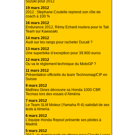
Suzuki pour 2012
19 mars 2012
2012 : Stephane Coutelle reprend son rôle de
coach à 100 %
16 mars 2012
Endurance 2012, Rémy Echard roulera pour le Tati
Team sur Kawasaki.
14 mars 2012
Audi sur les rangs pour racheter Ducati ?
13 mars 2012
Une superbike d’exception pour 39.900 euros
12 mars 2012
Ou va le règlement technique du MotoGP ?
11 mars 2012
Présentation officielle du team Technomag/CIP en
Suisse
9 mars 2012
Mathieu Gines découvre sa Honda 1000 CBR
Tecmas lors des essais d’Alméria
7 mars 2012
Le Team SLM Moteur (Yamaha R-6) satisfait de ses
tests à Almeria
6 mars 2012
L’équipe Honda Repsol présente ses pilotes à
Madrid.
5 mars 2012
2012 : le dernier rush en vitesse pour Claude Lucas