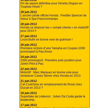
30 juin 2012
Fin de saison définitive pour Ornella Ongaro en
Trophée Pirelli ?
29 juin 2012
L’ancien pilote officiel Honda : Freddie Spencer de
retour à Spa Francorchamps
28 juin 2012
Honda va relancer les « compé-clients » en motoGP
pour 2014 !!
27 juin 2012
Louis Bulle en bonne voie de guérison !
26 juin 2012
Première victoire d’une Yamaha en Coupes 1000
promosport à Pau Arnos
24 juin 2012
1000 promosport : Première pole position pour
Julien Pilot à Pau.
22 juin 2012
MotoGP : Marc Marquez en bonne voie pour
remplacer Casey Stoner chez Honda en 2013
21 juin 2012
Cal Crutchlow en remplacement de Rossi chez
Ducati en 2013 ?
18 juin 2012
Superbike de Lédenon : Julien Da Costa garde le
leadership
17 juin 2012