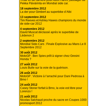
Triste fin de carrière pour Adolf Hänni, passager de
Pekka Päivärinta en Mondial side car.
18 septembre 2012
La der pour Gimbert au superbike d’Albi
13 septembre 2012
Tim Reeves et Ashley Hawes champions du monde
de side-car 2012
4 septembre 2012
David Muscat déclassé après le superbike de
Lédenon 2
2 septembre 2012
Mondial Side-Cars : Finale Explosive au Mans Le 8
Septembre 2012
30 août 2012
MotoGP : Ben Spies prêt à signer chez Gresini
Honda ?
27 août 2012
Louis Bulle sur la voie de la guérison.
26 août 2012
MotoGP : Victoire à l’arraché pour Dani Pedrosa à
Brno !
24 août 2012
Casey Stoner forfait à Brno, la voie est libre pour
Lorenzo !
21 août 2012
Nicolas Salchaud proche du sacre en Coupes 1000
promosport 2012