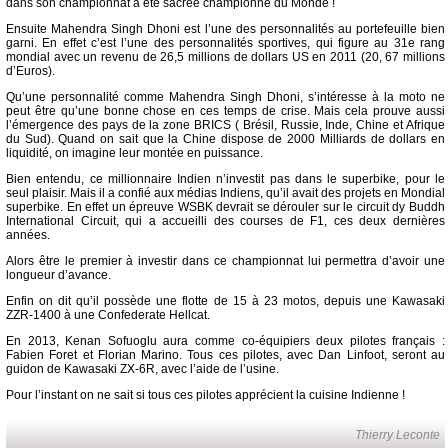
dans son championnat a été sacrée championne du Monde !
Ensuite Mahendra Singh Dhoni est l’une des personnalités au portefeuille bien
garni. En effet c’est l’une des personnalités sportives, qui figure au 31e rang
mondial avec un revenu de 26,5 millions de dollars US en 2011 (20, 67 millions
d’Euros).
Qu’une personnalité comme Mahendra Singh Dhoni, s’intéresse à la moto ne
peut être qu’une bonne chose en ces temps de crise. Mais cela prouve aussi
l’émergence des pays de la zone BRICS ( Brésil, Russie, Inde, Chine et Afrique
du Sud). Quand on sait que la Chine dispose de 2000 Milliards de dollars en
liquidité, on imagine leur montée en puissance.
Bien entendu, ce millionnaire Indien n’investit pas dans le superbike, pour le
seul plaisir. Mais il a confié aux médias Indiens, qu’il avait des projets en Mondial
superbike. En effet un épreuve WSBK devrait se dérouler sur le circuit dy Buddh
International Circuit, qui a accueilli des courses de F1, ces deux dernières
années.
Alors être le premier à investir dans ce championnat lui permettra d’avoir une
longueur d’avance.
Enfin on dit qu’il possède une flotte de 15 à 23 motos, depuis une Kawasaki
ZZR-1400 à une Confederate Hellcat.
En 2013, Kenan Sofuoglu aura comme co-équipiers deux pilotes français :
Fabien Foret et Florian Marino. Tous ces pilotes, avec Dan Linfoot, seront au
guidon de Kawasaki ZX-6R, avec l’aide de l’usine.
Pour l’instant on ne sait si tous ces pilotes apprécient la cuisine Indienne !
Thierry Leconte