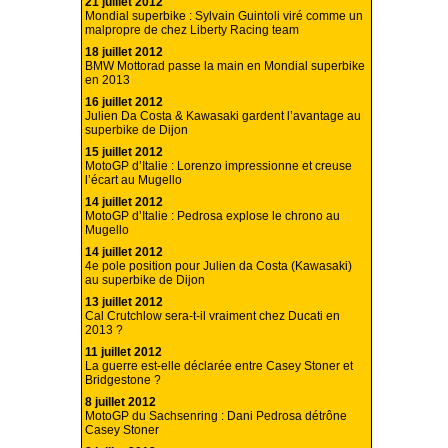
21 juillet 2012
Mondial superbike : Sylvain Guintoli viré comme un
malpropre de chez Liberty Racing team
18 juillet 2012
BMW Mottorad passe la main en Mondial superbike
en 2013
16 juillet 2012
Julien Da Costa & Kawasaki gardent l’avantage au
superbike de Dijon
15 juillet 2012
MotoGP d’Italie : Lorenzo impressionne et creuse
l’écart au Mugello
14 juillet 2012
MotoGP d’Italie : Pedrosa explose le chrono au
Mugello
14 juillet 2012
4e pole position pour Julien da Costa (Kawasaki)
au superbike de Dijon
13 juillet 2012
Cal Crutchlow sera-t-il vraiment chez Ducati en
2013 ?
11 juillet 2012
La guerre est-elle déclarée entre Casey Stoner et
Bridgestone ?
8 juillet 2012
MotoGP du Sachsenring : Dani Pedrosa détrône
Casey Stoner