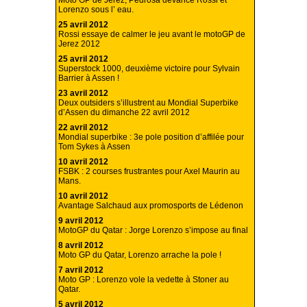
Moto GP de Jerez, Pedrosa devance Rossi et
Lorenzo sous l’ eau.
25 avril 2012
Rossi essaye de calmer le jeu avant le motoGP de
Jerez 2012
25 avril 2012
Superstock 1000, deuxième victoire pour Sylvain
Barrier à Assen !
23 avril 2012
Deux outsiders s’illustrent au Mondial Superbike
d’Assen du dimanche 22 avril 2012
22 avril 2012
Mondial superbike : 3e pole position d’affilée pour
Tom Sykes à Assen
10 avril 2012
FSBK : 2 courses frustrantes pour Axel Maurin au
Mans.
10 avril 2012
Avantage Salchaud aux promosports de Lédenon
9 avril 2012
MotoGP du Qatar : Jorge Lorenzo s’impose au final
8 avril 2012
Moto GP du Qatar, Lorenzo arrache la pole !
7 avril 2012
Moto GP : Lorenzo vole la vedette à Stoner au
Qatar.
5 avril 2012