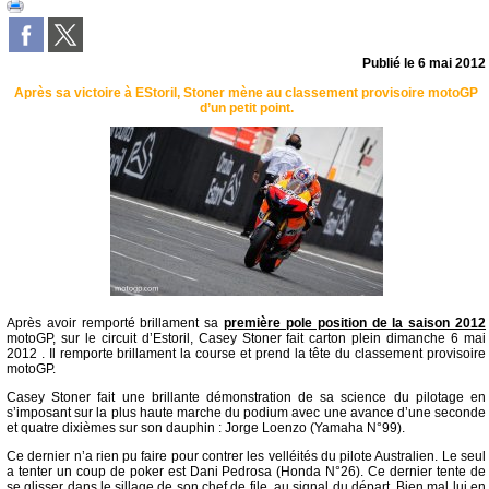
Publié le
6 mai 2012
Après sa victoire à EStoril, Stoner mène au classement provisoire motoGP
d’un petit point.
Après avoir remporté brillament sa
première pole position de la saison 2012
motoGP, sur le circuit d’Estoril, Casey Stoner fait carton plein dimanche 6 mai
2012 . Il remporte brillament la course et prend la tête du classement provisoire
motoGP.
Casey Stoner fait une brillante démonstration de sa science du pilotage en
s’imposant sur la plus haute marche du podium avec une avance d’une seconde
et quatre dixièmes sur son dauphin : Jorge Loenzo (Yamaha N°99).
Ce dernier n’a rien pu faire pour contrer les velléités du pilote Australien. Le seul
a tenter un coup de poker est Dani Pedrosa (Honda N°26). Ce dernier tente de
se glisser dans le sillage de son chef de file, au signal du départ. Bien mal lui en