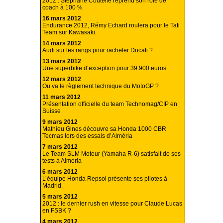
2012 : Stephane Coutelle reprend son rôle de
coach à 100 %
16 mars 2012
Endurance 2012, Rémy Echard roulera pour le Tati
Team sur Kawasaki.
14 mars 2012
Audi sur les rangs pour racheter Ducati ?
13 mars 2012
Une superbike d’exception pour 39.900 euros
12 mars 2012
Ou va le règlement technique du MotoGP ?
11 mars 2012
Présentation officielle du team Technomag/CIP en
Suisse
9 mars 2012
Mathieu Gines découvre sa Honda 1000 CBR
Tecmas lors des essais d’Alméria
7 mars 2012
Le Team SLM Moteur (Yamaha R-6) satisfait de ses
tests à Almeria
6 mars 2012
L’équipe Honda Repsol présente ses pilotes à
Madrid.
5 mars 2012
2012 : le dernier rush en vitesse pour Claude Lucas
en FSBK ?
4 mars 2012