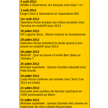
3 août 2012
WSBK à Silverstone, les français vont viser l’ or !
3 août 2012
Hugo Clere à Silverstone en Superstock 600.
1er août 2012
Valentino Rossi évoque son retour possible chez
Yamaha en motoGP pour 2013
30 juillet 2012
GP Laguna Seca : Stoner relance le championnat
29 juillet 2012
Valentino Rossi entretient le doute quand à son
avenir en motoGP pour 2013
28 juillet 2012
MotoGP : Que se passe-t-il entre Ben Spies et
Yamaha ?
25 juillet 2012
Mondial superbike : Sylvain Guintoli rebondit chez
Pata Ducati.
24 juillet 2012
Louis Rossi confirme son arrivée chez Tech 3 en
2013 en moto2
21 juillet 2012
Nouvelle pole position de Nicolas Salchaud en
1000 promosport au Mans
21 juillet 2012
Mondial superbike : Sylvain Guintoli viré comme un
malpropre de chez Liberty Racing team