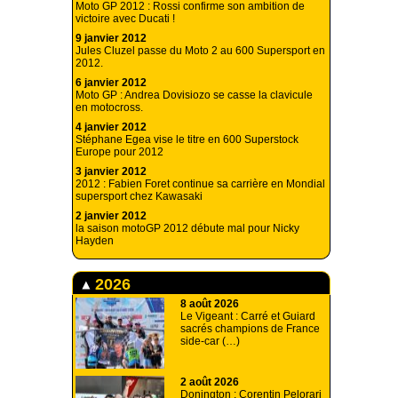
Moto GP 2012 : Rossi confirme son ambition de
victoire avec Ducati !
9 janvier 2012
Jules Cluzel passe du Moto 2 au 600 Supersport en
2012.
6 janvier 2012
Moto GP : Andrea Dovisiozo se casse la clavicule
en motocross.
4 janvier 2012
Stéphane Egea vise le titre en 600 Superstock
Europe pour 2012
3 janvier 2012
2012 : Fabien Foret continue sa carrière en Mondial
supersport chez Kawasaki
2 janvier 2012
la saison motoGP 2012 débute mal pour Nicky
Hayden
2026
8 août 2026
Le Vigeant : Carré et Guiard
sacrés champions de France
side-car (…)
2 août 2026
Donington : Corentin Pelorari