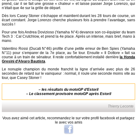
prend, car il se fait une grosse « chaleur » et laisse passer Jorge Lorenzo, qui
n’était que 4e sur la grille de départ.
Dès lors Casey Stoner s’échappe et maintient durant les 28 tours de course, un
écart constant. Jorge Lorenzo cherche plusieurs fois à prendre l’avantage, sans
succès !
Pour une fois Andrea Dovizioso (Yamaha N°4) devance son co-équipier du team
Tech 3 : Cal Crutchlow, et prend la 4e place. Après un intense, mais bref, mano à
mano.
Valentino Rossi (Ducati N°46) profite d’une petite erreur de Ben Spies (Yamaha
N°11) pour s’emparer de la 7e place, au 5e tour. Ensuite « Il Dottore » fait sa
course à un train de sénateur. Il reste confortablement installé derrière
la Honda
Gresini d’Alvaro Bautista
.
Le nonuple champion du monde franchit la ligne d’arrivée avec plus de 26
secondes de retard sur le vainqueur : normal, il roule une seconde moins vite au
tour, que Casey Stoner !
–
les résultats du motoGP d’Estoril
–
Le classement provisoire motoGP après Estoril
Thierry Leconte
Vous avez aimé cet article, recommandez le sur votre profil facebook et partagez
le avec vos amis