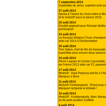
7 septembre 2014
Superbike de Jerez, superbe pole pou
27 août 2014
Aprilia à l’heure du choix entre le M
et le motoGP pour la saison 2015.
25 août 2014
Doublé gagnant pour Romain Maître
promosport
24 août 2014
Le français Grégory Cluze champio
side-car 2014 à Oschersleben
20 août 2014
Tom Sykes, chef de file de Kawasaki
superbike pour encore deux saisons 
18 août 2014
Pierre Leguen et Carole Cacciolatto
de France 2013 side-car F2, passent
17 août 2014
MotoGP : Dani Pedrosa met fin à l’
Marquez à Brno
11 août 2014
MotoGP d’Indianapolis : Rossi joue s
Marquez remporte la timbale !
10 août 2014
MotoGP : A Indianapolis, Marc Marq
sa 8e pole position d’affilée
4 août 2014