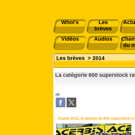
Whoi's
Les
Actu
brèves
Vidéos
Audios
Cham
du 
Les brèves
>
2014
La catégorie 600 superstock rat
Depuis 2011, le plateau du 600 superstock s’es