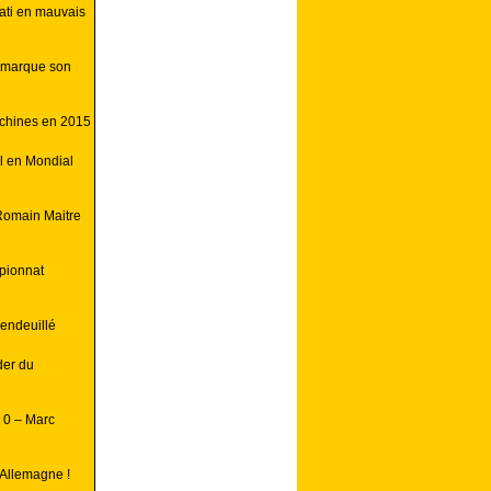
ati en mauvais
 marque son
achines en 2015
ll en Mondial
Romain Maitre
pionnat
endeuillé
der du
 0 – Marc
 Allemagne !