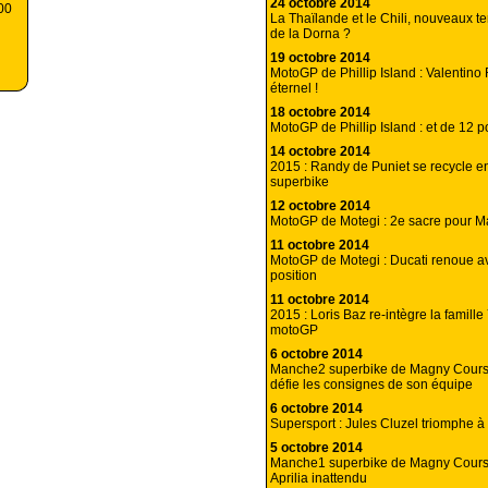
24 octobre 2014
000
La Thaïlande et le Chili, nouveaux te
de la Dorna ?
19 octobre 2014
MotoGP de Phillip Island : Valentino 
éternel !
18 octobre 2014
MotoGP de Phillip Island : et de 12 
14 octobre 2014
2015 : Randy de Puniet se recycle e
superbike
12 octobre 2014
MotoGP de Motegi : 2e sacre pour 
11 octobre 2014
MotoGP de Motegi : Ducati renoue av
position
11 octobre 2014
2015 : Loris Baz re-intègre la famil
motoGP
6 octobre 2014
Manche2 superbike de Magny Cours
défie les consignes de son équipe
6 octobre 2014
Supersport : Jules Cluzel triomphe 
5 octobre 2014
Manche1 superbike de Magny Cours
Aprilia inattendu