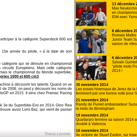
13 décembre 
Max Neukirchn
en championna
IDM avec Yam
8 décembre 2
Romain Maître r
rticiper à la catégorie Superstock 600 est
Junior Team Su
saison de vite
la 15e année du pilote,
« à la date de son
6 décembre 2
Sylvain Guinto
e catégorie qui se déroule en championnat
“pilote moto Fr
circuits Européens. Mais cette catégorie
2014 !
ormais le championnat du Monde superbike,
gories 1000 et 600 cm3
.
achine à découvrir les talents. Quand on se
30 novembre 2014
00 de 2008, on peut y découvrir les noms de
Les essais hivernaux de Jerez de la 
otoGP en 2015. Il sera chez Pramac Racing
terminent par une bonne note pour S
21 novembre 2014
Randy de Puniet ambassadeur Suzuk
iné 3e du Superbike-Evo en 2014, Gino Rea
la moto de Birmingham
rouve aussi Loris Baz, qui vient de passer
19 novembre 2014
Quartararo termine sa saison 2014 s
doublé à Valencia
16 novembre 2014
Thierry Leconte
4e victoire de Stuart Easton, sur Ka