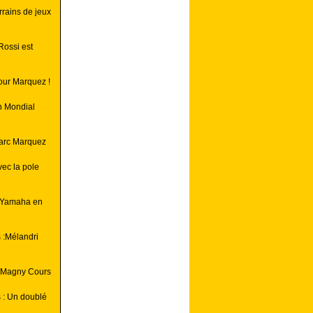
rrains de jeux
Rossi est
pour Marquez !
n Mondial
Marc Marquez
ec la pole
le Yamaha en
 :Mélandri
à Magny Cours
 : Un doublé