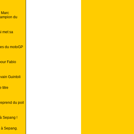
e Marc
champion du
i met sa
bres du motoGP
pour Fabio
lvain Guintoli
 titre
eprend du poil
 à Sepang !
P à Sepang.