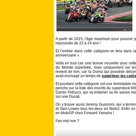
A partir de 2015, l’âge maximum pour pouvoir pa
repoussée de 22 à 24 ans !
Et l’entrée dans cette catégorie se fera dans 
anniversaire »
.
Voilà en tout cas une bonne nouvelle pour cett
du Monde superbike, mais uniquement sur les 
revient de loin, car la Dorna qui possède dés
avait envisagé un temps de
supprimer les caté
Et pourtant cette catégorie est une formidable m
penche sur la liste des inscrits du superstock 6
Danilo Petrucci, qui va entamer sa 4e saison m
sur une Ducati.
On y trouve aussi Jeremy Guarnoni, qui a term
et Sam Lowes tous les deux en Moto2. Enfin on t
en MotoGP chez Forward Yamaha !
Pas mal non ?