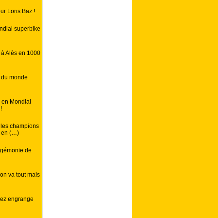
r Loris Baz !
ondial superbike
 à Alès en 1000
n du monde
, en Mondial
!
, les champions
 en (…)
hégémonie de
on va tout mais
uez engrange