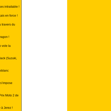
 intraitable !
is en force !
 travers du
ragon !
 vole la
lack (Suzuki,
Leblanc
 s’impose
Prix Moto 2 de
 à Jerez !