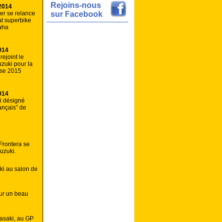
Rejoins-nous
2014
er se relance
sur Facebook
t superbike
aha
014
ejoint le
zuki pour la
sse 2015
014
li désigné
ançais” de
Frontera se
uzuki.
i au salon de
ur un beau
wasaki, au GP