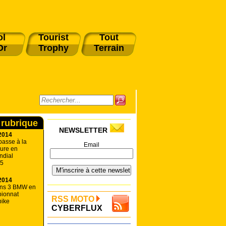
ol
Tourist
Tout
Or
Trophy
Terrain
 rubrique
NEWSLETTER
2014
passe à la
Email
eure en
ndial
15
2014
ins 3 BMW en
ionnat
RSS MOTO
bike
CYBERFLUX