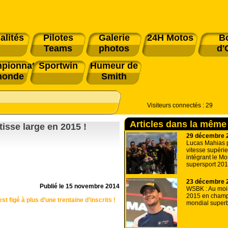
alités
Pilotes
Galerie
24H Motos
B
Teams
photos
d'
pionnat
Sportwin
Humeur de
monde
Smith
Visiteurs connectés :
29
Articles dans la même
isse large en 2015 !
29 décembre 
Lucas Mahias 
vitesse supéri
intégrant le Mo
supersport 20
23 décembre 
Publié le
15 novembre 2014
WSBK : Au mo
2015 en champ
t figé à plus d’une trentaine d’inscrits !
mondial super