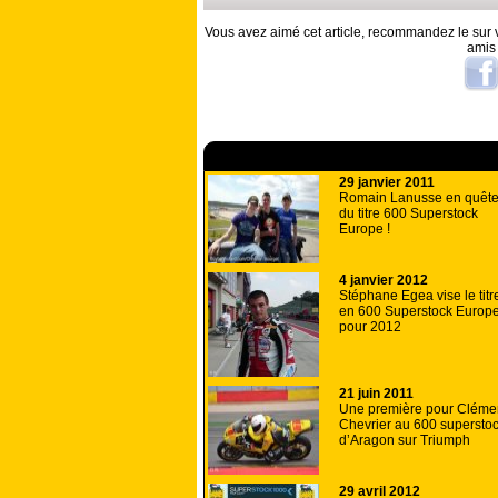
Vous avez aimé cet article, recommandez le sur v
amis
A lire aussi
29 janvier 2011
Romain Lanusse en quêt
du titre 600 Superstock
Europe !
4 janvier 2012
Stéphane Egea vise le titr
en 600 Superstock Europ
pour 2012
21 juin 2011
Une première pour Cléme
Chevrier au 600 supersto
d’Aragon sur Triumph
29 avril 2012