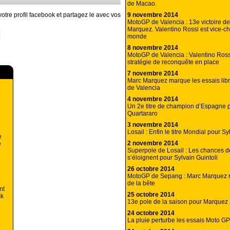
de Macao.
9 novembre 2014
otre profil facebook et partagez le avec vos
MotoGP de Valencia : 13e victoire d
Marquez. Valentino Rossi est vice-
monde
8 novembre 2014
MotoGP de Valencia : Valentino Ross
stratégie de reconquête en place
7 novembre 2014
Marc Marquez marque les essais li
de Valencia
e
4 novembre 2014
Un 2e titre de champion d’Espagne 
Quartararo
3 novembre 2014
Losail : Enfin le titre Mondial pour Sy
e
2 novembre 2014
e
Superpole de Losail : Les chances de
s’éloignent pour Sylvain Guintoli
26 octobre 2014
MotoGP de Sepang : Marc Marquez r
de la bête
nt
25 octobre 2014
ck
13e pole de la saison pour Marquez
24 octobre 2014
La pluie perturbe les essais Moto G