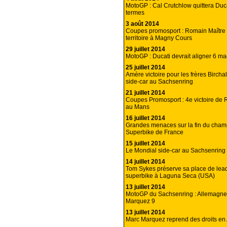
MotoGP : Cal Crutchlow quittera Duc
termes
3 août 2014
Coupes promosport : Romain Maître
territoire à Magny Cours
29 juillet 2014
MotoGP : Ducati devrait aligner 6 m
25 juillet 2014
Amère victoire pour les frères Bircha
side-car au Sachsenring
21 juillet 2014
Coupes Promosport : 4e victoire de 
au Mans
16 juillet 2014
Grandes menaces sur la fin du cham
Superbike de France
15 juillet 2014
Le Mondial side-car au Sachsenring 
14 juillet 2014
Tom Sykes préserve sa place de lea
superbike à Laguna Seca (USA)
13 juillet 2014
MotoGP du Sachsenring : Allemagne
Marquez 9
13 juillet 2014
Marc Marquez reprend des droits en