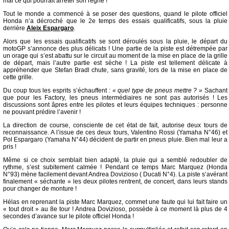
mal ce qui pourrait arrêter son règne !
Tout le monde a commencé à se poser des questions, quand le pilote officiel
Honda n’a décroché que le 2e temps des essais qualificatifs, sous la pluie
derrière
Aleix Espargaro
.
Alors que les essais qualificatifs se sont déroulés sous la pluie, le départ du
motoGP s’annonce des plus délicats ! Une partie de la piste est détrempée par
un orage qui s’est abattu sur le circuit au moment de la mise en place de la grille
de départ, mais l’autre partie est sèche ! La piste est tellement délicate à
appréhender que Stefan Bradl chute, sans gravité, lors de la mise en place de
cette grille.
Du coup tous les esprits s’échauffent :
« quel type de pneus mettre ? »
Sachant
que pour les Factory, les pneus intermédiaires ne sont pas autorisés ! Les
discussions sont âpres entre les pilotes et leurs équipes techniques : personne
ne pouvant prédire l’avenir !
La direction de course, consciente de cet état de fait, autorise deux tours de
reconnaissance. A l’issue de ces deux tours, Valentino Rossi (Yamaha N°46) et
Pol Espargaro (Yamaha N°44) décident de partir en pneus pluie. Bien mal leur a
pris !
Même si ce choix semblait bien adapté, la pluie qui a semblé redoubler de
rythme, s’est subitement calmée ! Pendant ce temps Marc Marquez (Honda
N°93) mène facilement devant Andrea Dovizioso ( Ducati N°4). La piste s’avérant
finalement « séchante » les deux pilotes rentrent, de concert, dans leurs stands
pour changer de monture !
Hélas en reprenant la piste Marc Marquez, commet une faute qui lui fait faire un
« tout droit » au 8e tour ! Andrea Dovizioso, possède à ce moment là plus de 4
secondes d’avance sur le pilote officiel Honda !