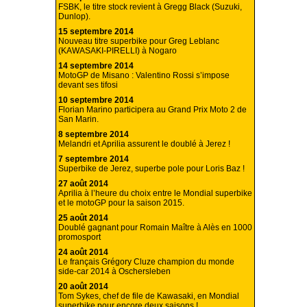
FSBK, le titre stock revient à Gregg Black (Suzuki,
Dunlop).
15 septembre 2014
Nouveau titre superbike pour Greg Leblanc
(KAWASAKI-PIRELLI) à Nogaro
14 septembre 2014
MotoGP de Misano : Valentino Rossi s’impose
devant ses tifosi
10 septembre 2014
Florian Marino participera au Grand Prix Moto 2 de
San Marin.
8 septembre 2014
Melandri et Aprilia assurent le doublé à Jerez !
7 septembre 2014
Superbike de Jerez, superbe pole pour Loris Baz !
27 août 2014
Aprilia à l’heure du choix entre le Mondial superbike
et le motoGP pour la saison 2015.
25 août 2014
Doublé gagnant pour Romain Maître à Alès en 1000
promosport
24 août 2014
Le français Grégory Cluze champion du monde
side-car 2014 à Oschersleben
20 août 2014
Tom Sykes, chef de file de Kawasaki, en Mondial
superbike pour encore deux saisons !