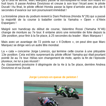
Qu’a cela ne tienne, Marc Marquez passe la surmultipliée et refait son retard en
huit tours. Il passe Andrea Dovizioso et creuse à son tour l’écart avec le pilote
Ducati ! Au final, le pilote officiel Honda passe la ligne d’arrivée avec plus de 6
secondes d’avance sur son poursuivant immédiat !
La troisième place du podium revient à Dani Pedrosa (Honda N°26) qui a passé
la majorité de la course à batailler contre la Yamaha « Open » d’Aleix
Espargaro !
Malgré son handicap du début de course, Valentino Rossi (Yamaha N°46)
change de monture au 7e tour. Il entame alors une remontée de folie depuis la
18e position, pour finir à la 5e place, à 25 secondes du leader : Marc Marquez !
Mais avec un avantage de 72 points sur « Il Dottore », on peut dire que Marc
Marquez se dirige vers un autre titre mondial.
La « cata » concerne Jorge Lorenzo, qui termine cette course à une pitoyable
13e position. Cela est très surprenant du pilote officiel Yamaha qui était pourtant
pointé 3e au 7e tour. Hélas son changement de moto, après la fin de l’épisode
pluvieux, ne lui a pas réussit !
Au classement provisoire il dégringole de la 4e à la 5e place, derrière Andrea
Dovizioso et sa Ducati.
Jorge Lorenzo en queue de peloton !