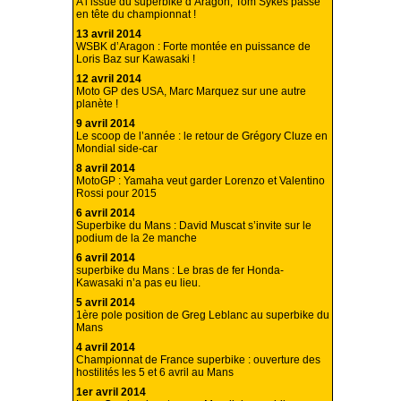
A l’issue du superbike d’Aragon, Tom Sykes passe
en tête du championnat !
13 avril 2014
WSBK d’Aragon : Forte montée en puissance de
Loris Baz sur Kawasaki !
12 avril 2014
Moto GP des USA, Marc Marquez sur une autre
planète !
9 avril 2014
Le scoop de l’année : le retour de Grégory Cluze en
Mondial side-car
8 avril 2014
MotoGP : Yamaha veut garder Lorenzo et Valentino
Rossi pour 2015
6 avril 2014
Superbike du Mans : David Muscat s’invite sur le
podium de la 2e manche
6 avril 2014
superbike du Mans : Le bras de fer Honda-
Kawasaki n’a pas eu lieu.
5 avril 2014
1ère pole position de Greg Leblanc au superbike du
Mans
4 avril 2014
Championnat de France superbike : ouverture des
hostilités les 5 et 6 avril au Mans
1er avril 2014