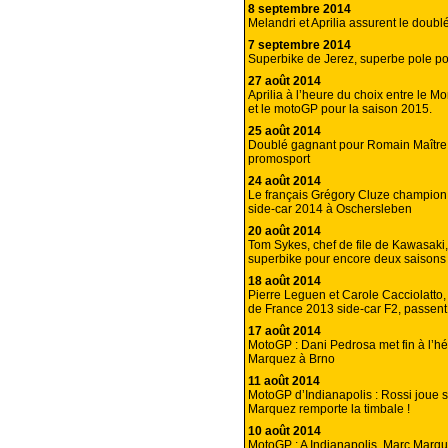
8 septembre 2014
Melandri et Aprilia assurent le doublé
7 septembre 2014
Superbike de Jerez, superbe pole pou
27 août 2014
Aprilia à l’heure du choix entre le M
et le motoGP pour la saison 2015.
25 août 2014
Doublé gagnant pour Romain Maître
promosport
24 août 2014
Le français Grégory Cluze champio
side-car 2014 à Oschersleben
20 août 2014
Tom Sykes, chef de file de Kawasaki
superbike pour encore deux saisons 
18 août 2014
Pierre Leguen et Carole Cacciolatto
de France 2013 side-car F2, passent
17 août 2014
MotoGP : Dani Pedrosa met fin à l’
Marquez à Brno
11 août 2014
MotoGP d’Indianapolis : Rossi joue s
Marquez remporte la timbale !
10 août 2014
MotoGP : A Indianapolis, Marc Marq