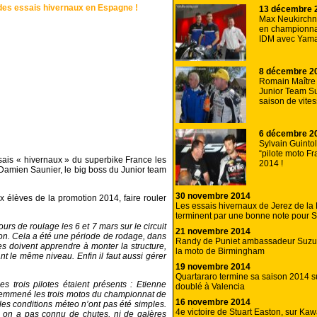
des essais hivernaux en Espagne !
13 décembre 
Max Neukirchn
en championna
IDM avec Yam
8 décembre 2
Romain Maître r
Junior Team Su
saison de vite
6 décembre 2
Sylvain Guinto
“pilote moto Fr
sais « hivernaux » du superbike France les
2014 !
 Damien Saunier, le big boss du Junior team
30 novembre 2014
ux élèves de la promotion 2014, faire rouler
Les essais hivernaux de Jerez de la 
terminent par une bonne note pour S
s de roulage les 6 et 7 mars sur le circuit
21 novembre 2014
agon. Cela a été une période de rodage, dans
Randy de Puniet ambassadeur Suzuk
s doivent apprendre à monter la structure,
la moto de Birmingham
 le même niveau. Enfin il faut aussi gérer
19 novembre 2014
Quartararo termine sa saison 2014 s
 trois pilotes étaient présents : Etienne
doublé à Valencia
t emmené les trois motos du championnat de
16 novembre 2014
les conditions méteo n’ont pas été simples.
4e victoire de Stuart Easton, sur Ka
s on a pas connu de chutes, ni de galères