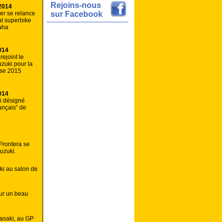
Rejoins-nous
2014
er se relance
sur Facebook
t superbike
aha
014
ejoint le
zuki pour la
sse 2015
014
li désigné
ançais” de
Frontera se
uzuki.
i au salon de
ur un beau
wasaki, au GP