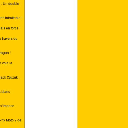
 : Un doublé
 intraitable !
is en force !
 travers du
ragon !
 vole la
lack (Suzuki,
Leblanc
 s’impose
Prix Moto 2 de