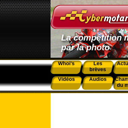
La compétition 
par la photo
Whoi's
Les
Actu
brèves
Vidéos
Audios
Cham
du 