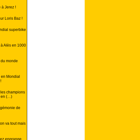
 à Jerez !
r Loris Baz !
ondial superbike
 à Alès en 1000
n du monde
, en Mondial
!
, les champions
 en (…)
hégémonie de
on va tout mais
uez engrange