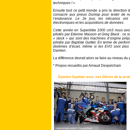
techniques ! »
Ensuite tout ce petit monde a pris la direction 
consacré aux pneus Dunlop pour tester de no
l’endurance. Le 2e jour, les mécanos ont 
électroniques et les acquisitions de données.
Cette année en Superbike 1000 cm3 nous avon
pilotés par Etienne Masson et Greg Black : ce s
« stock » qui sont des machines d’origine prép
pilotée par Baptiste Guittet. En terme de perfor
dixièmes d’écart, même si les EVO sont plus
Damien.
La différence devrait alors se faire au niveau du p
* Propos recueillis par Arnaud Despelchain
Damien Saulnier avec ses élèves de la promo