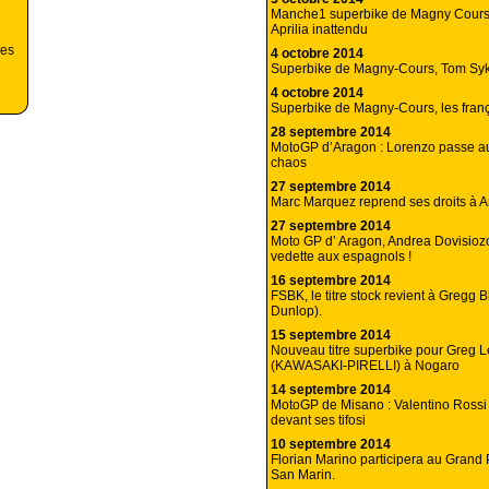
Manche1 superbike de Magny Cours
Aprilia inattendu
res
4 octobre 2014
Superbike de Magny-Cours, Tom Sykes
4 octobre 2014
Superbike de Magny-Cours, les frança
28 septembre 2014
MotoGP d’Aragon : Lorenzo passe au
chaos
27 septembre 2014
Marc Marquez reprend ses droits à A
27 septembre 2014
Moto GP d’ Aragon, Andrea Dovisiozo
vedette aux espagnols !
16 septembre 2014
FSBK, le titre stock revient à Gregg B
Dunlop).
15 septembre 2014
Nouveau titre superbike pour Greg 
(KAWASAKI-PIRELLI) à Nogaro
14 septembre 2014
MotoGP de Misano : Valentino Rossi
devant ses tifosi
10 septembre 2014
Florian Marino participera au Grand 
San Marin.