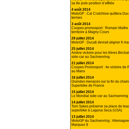
sa 8e pole position d’affilée
4 août 2014
MotoGP : Cal Crutchlow quittera Duc
termes
3 août 2014
Coupes promosport : Romain Maître
territoire à Magny Cours
29 juillet 2014
MotoGP : Ducati devrait aligner 6 m
25 juillet 2014
Amère victoire pour les frères Bircha
side-car au Sachsenring
21 juillet 2014
Coupes Promosport : 4e victoire de 
au Mans
16 juillet 2014
Grandes menaces sur la fin du cham
Superbike de France
15 juillet 2014
Le Mondial side-car au Sachsenring 
14 juillet 2014
Tom Sykes préserve sa place de lea
superbike à Laguna Seca (USA)
13 juillet 2014
MotoGP du Sachsenring : Allemagne
Marquez 9