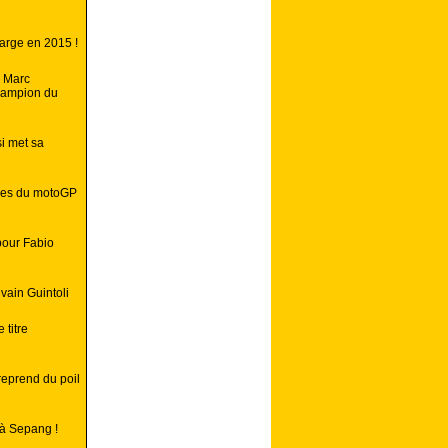
large en 2015 !
e Marc
champion du
i met sa
bres du motoGP
pour Fabio
lvain Guintoli
 titre
eprend du poil
 à Sepang !