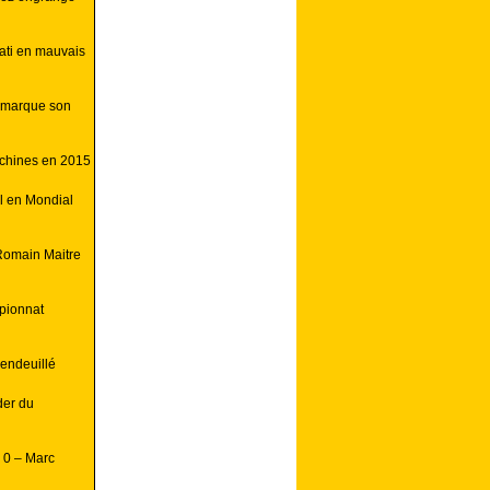
ati en mauvais
 marque son
achines en 2015
ll en Mondial
Romain Maitre
pionnat
endeuillé
der du
 0 – Marc