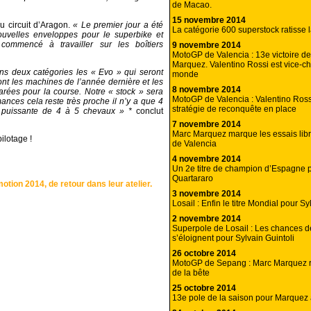
de Macao.
15 novembre 2014
du circuit d’Aragon.
« Le premier jour a été
La catégorie 600 superstock ratisse 
uvelles enveloppes pour le superbike et
commencé à travailler sur les boîtiers
9 novembre 2014
MotoGP de Valencia : 13e victoire d
Marquez. Valentino Rossi est vice-
s deux catégories les « Evo » qui seront
monde
ont les machines de l’année dernière et les
8 novembre 2014
arées pour la course. Notre « stock » sera
MotoGP de Valencia : Valentino Ross
mances cela reste très proche il n’y a que 4
stratégie de reconquête en place
 puissante de 4 à 5 chevaux » *
conclut
7 novembre 2014
Marc Marquez marque les essais li
ilotage !
de Valencia
4 novembre 2014
Un 2e titre de champion d’Espagne 
Quartararo
tion 2014, de retour dans leur atelier.
3 novembre 2014
Losail : Enfin le titre Mondial pour Sy
2 novembre 2014
Superpole de Losail : Les chances de
s’éloignent pour Sylvain Guintoli
26 octobre 2014
MotoGP de Sepang : Marc Marquez r
de la bête
25 octobre 2014
13e pole de la saison pour Marquez