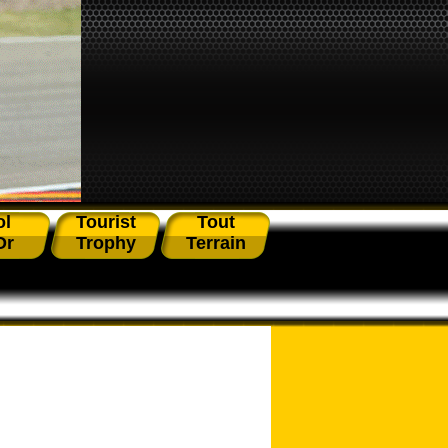
ol
Tourist
Tout
Or
Trophy
Terrain