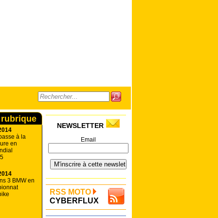
 rubrique
NEWSLETTER
2014
passe à la
Email
eure en
ndial
15
2014
ins 3 BMW en
ionnat
RSS MOTO
bike
CYBERFLUX