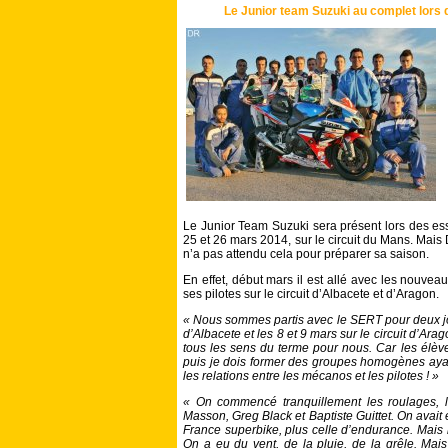
Le Junior team Suzuki au complet lors 
Le Junior Team Suzuki sera présent lors des es
25 et 26 mars 2014, sur le circuit du Mans. Mais
n’a pas attendu cela pour préparer sa saison.
En effet, début mars il est allé avec les nouvea
ses pilotes sur le circuit d’Albacete et d’Aragon.
« Nous sommes partis avec le SERT pour deux jour
d’Albacete et les 8 et 9 mars sur le circuit d’Ar
tous les sens du terme pour nous. Car les élève
puis je dois former des groupes homogènes ayant
les relations entre les mécanos et les pilotes ! »
« On commencé tranquillement les roulages, les
Masson, Greg Black et Baptiste Guittet. On avai
France superbike, plus celle d’endurance. Mais 
On a eu du vent, de la pluie, de la grêle. Mai