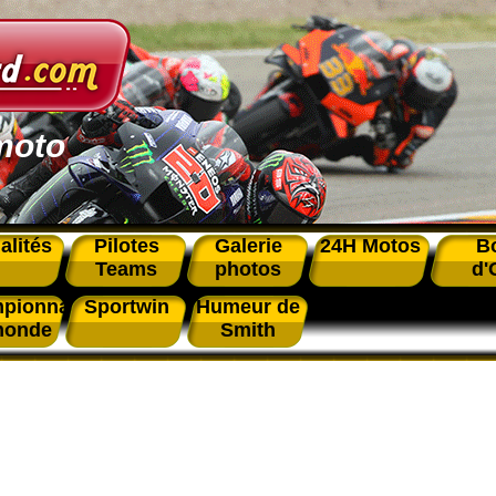
moto
alités
Pilotes
Galerie
24H Motos
B
Teams
photos
d'
pionnat
Sportwin
Humeur de
monde
Smith