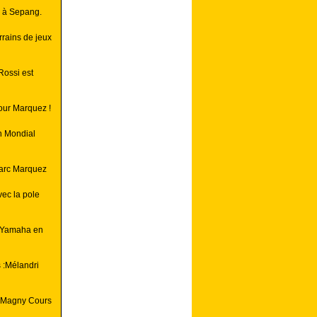
P à Sepang.
rrains de jeux
Rossi est
pour Marquez !
n Mondial
Marc Marquez
ec la pole
le Yamaha en
 :Mélandri
à Magny Cours