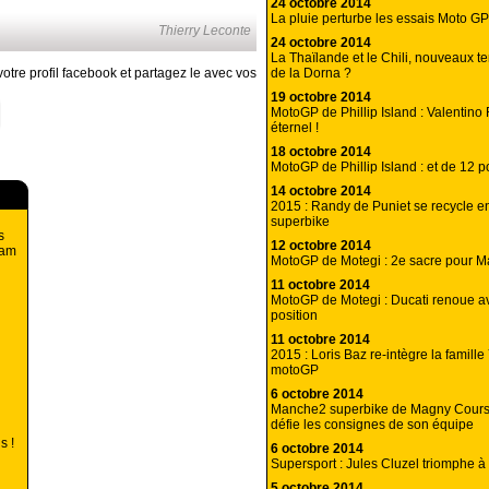
24 octobre 2014
La pluie perturbe les essais Moto G
Thierry Leconte
24 octobre 2014
La Thaïlande et le Chili, nouveaux te
de la Dorna ?
otre profil facebook et partagez le avec vos
19 octobre 2014
MotoGP de Phillip Island : Valentino 
éternel !
18 octobre 2014
MotoGP de Phillip Island : et de 12 
14 octobre 2014
2015 : Randy de Puniet se recycle e
superbike
s
12 octobre 2014
eam
MotoGP de Motegi : 2e sacre pour 
11 octobre 2014
MotoGP de Motegi : Ducati renoue av
position
11 octobre 2014
2015 : Loris Baz re-intègre la famil
motoGP
6 octobre 2014
Manche2 superbike de Magny Cours
défie les consignes de son équipe
s !
6 octobre 2014
Supersport : Jules Cluzel triomphe 
5 octobre 2014