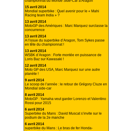
championnat du Monde Side-Car à Aragon
15 avril 2014
Mondial superbike : Quel avenir pour le « Mahi
Racing team India » ?
13 avril 2014
MotoGP des Amériques : Marc Marquez surclasse la
concurrence
13 avril 2014
A l’issue du superbike d’Aragon, Tom Sykes passe
en tête du championnat !
13 avril 2014
WSBK d’Aragon : Forte montée en puissance de
Loris Baz sur Kawasaki !
12 avril 2014
Moto GP des USA, Marc Marquez sur une autre
planète !
9 avril 2014
Le scoop de l’année : le retour de Grégory Cluze en
Mondial side-car
8 avril 2014
MotoGP : Yamaha veut garder Lorenzo et Valentino
Rossi pour 2015
6 avril 2014
Superbike du Mans : David Muscat s’invite sur le
podium de la 2e manche
6 avril 2014
superbike du Mans : Le bras de fer Honda-