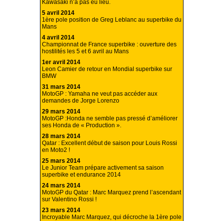
Kawasaki n’a pas eu lieu.
5 avril 2014
1ère pole position de Greg Leblanc au superbike du
Mans
4 avril 2014
Championnat de France superbike : ouverture des
hostilités les 5 et 6 avril au Mans
1er avril 2014
Leon Camier de retour en Mondial superbike sur
BMW
31 mars 2014
MotoGP : Yamaha ne veut pas accéder aux
demandes de Jorge Lorenzo
29 mars 2014
MotoGP :Honda ne semble pas pressé d’améliorer
ses Honda de « Production ».
28 mars 2014
Qatar : Excellent début de saison pour Louis Rossi
en Moto2 !
25 mars 2014
Le Junior Team prépare activement sa saison
superbike et endurance 2014
24 mars 2014
MotoGP du Qatar : Marc Marquez prend l’ascendant
sur Valentino Rossi !
23 mars 2014
Incroyable Marc Marquez, qui décroche la 1ère pole