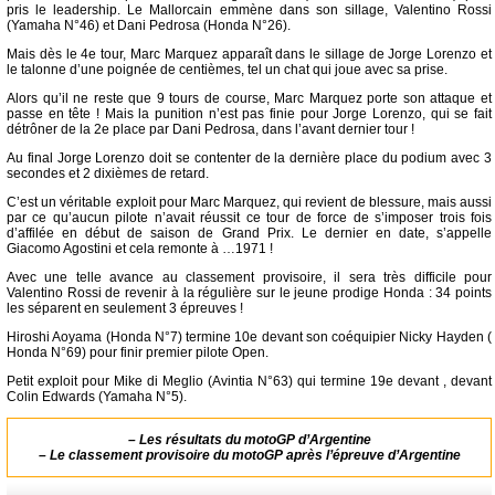
pris le leadership. Le Mallorcain emmène dans son sillage, Valentino Rossi
(Yamaha N°46) et Dani Pedrosa (Honda N°26).
Mais dès le 4e tour, Marc Marquez apparaît dans le sillage de Jorge Lorenzo et
le talonne d’une poignée de centièmes, tel un chat qui joue avec sa prise.
Alors qu’il ne reste que 9 tours de course, Marc Marquez porte son attaque et
passe en tête ! Mais la punition n’est pas finie pour Jorge Lorenzo, qui se fait
détrôner de la 2e place par Dani Pedrosa, dans l’avant dernier tour !
Au final Jorge Lorenzo doit se contenter de la dernière place du podium avec 3
secondes et 2 dixièmes de retard.
C’est un véritable exploit pour Marc Marquez, qui revient de blessure, mais aussi
par ce qu’aucun pilote n’avait réussit ce tour de force de s’imposer trois fois
d’affilée en début de saison de Grand Prix. Le dernier en date, s’appelle
Giacomo Agostini et cela remonte à …1971 !
Avec une telle avance au classement provisoire, il sera très difficile pour
Valentino Rossi de revenir à la régulière sur le jeune prodige Honda : 34 points
les séparent en seulement 3 épreuves !
Hiroshi Aoyama (Honda N°7) termine 10e devant son coéquipier Nicky Hayden (
Honda N°69) pour finir premier pilote Open.
Petit exploit pour Mike di Meglio (Avintia N°63) qui termine 19e devant , devant
Colin Edwards (Yamaha N°5).
–
Les résultats du motoGP d’Argentine
–
Le classement provisoire du motoGP après l’épreuve d’Argentine