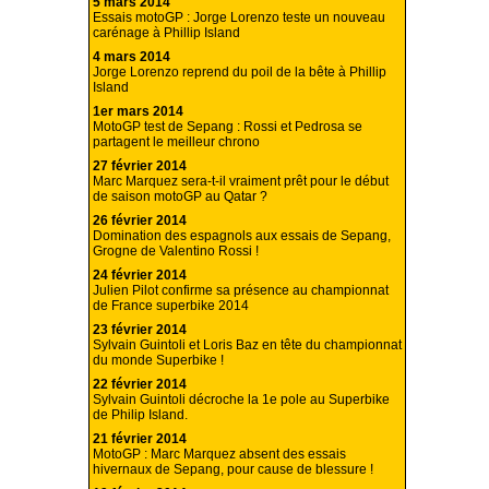
5 mars 2014
Essais motoGP : Jorge Lorenzo teste un nouveau
carénage à Phillip Island
4 mars 2014
Jorge Lorenzo reprend du poil de la bête à Phillip
Island
1er mars 2014
MotoGP test de Sepang : Rossi et Pedrosa se
partagent le meilleur chrono
27 février 2014
Marc Marquez sera-t-il vraiment prêt pour le début
de saison motoGP au Qatar ?
26 février 2014
Domination des espagnols aux essais de Sepang,
Grogne de Valentino Rossi !
24 février 2014
Julien Pilot confirme sa présence au championnat
de France superbike 2014
23 février 2014
Sylvain Guintoli et Loris Baz en tête du championnat
du monde Superbike !
22 février 2014
Sylvain Guintoli décroche la 1e pole au Superbike
de Philip Island.
21 février 2014
MotoGP : Marc Marquez absent des essais
hivernaux de Sepang, pour cause de blessure !