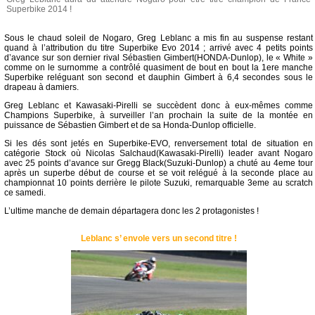
Superbike 2014 !
Sous le chaud soleil de Nogaro, Greg Leblanc a mis fin au suspense restant
quand à l’attribution du titre Superbike Evo 2014 ; arrivé avec 4 petits points
d’avance sur son dernier rival Sébastien Gimbert(HONDA-Dunlop), le « White »
comme on le surnomme a contrôlé quasiment de bout en bout la 1ere manche
Superbike reléguant son second et dauphin Gimbert à 6,4 secondes sous le
drapeau à damiers.
Greg Leblanc et Kawasaki-Pirelli se succèdent donc à eux-mêmes comme
Champions Superbike, à surveiller l’an prochain la suite de la montée en
puissance de Sébastien Gimbert et de sa Honda-Dunlop officielle.
Si les dés sont jetés en Superbike-EVO, renversement total de situation en
catégorie Stock où Nicolas Salchaud(Kawasaki-Pirelli) leader avant Nogaro
avec 25 points d’avance sur Gregg Black(Suzuki-Dunlop) a chuté au 4eme tour
après un superbe début de course et se voit relégué à la seconde place au
championnat 10 points derrière le pilote Suzuki, remarquable 3eme au scratch
ce samedi.
L’ultime manche de demain départagera donc les 2 protagonistes !
Leblanc s’ envole vers un second titre !