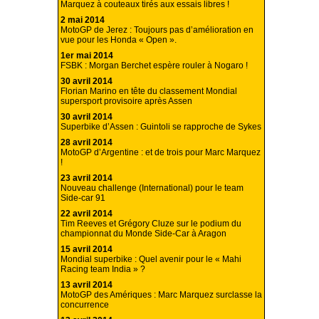
Marquez à couteaux tirés aux essais libres !
2 mai 2014
MotoGP de Jerez : Toujours pas d’amélioration en
vue pour les Honda « Open ».
1er mai 2014
FSBK : Morgan Berchet espère rouler à Nogaro !
30 avril 2014
Florian Marino en tête du classement Mondial
supersport provisoire après Assen
30 avril 2014
Superbike d’Assen : Guintoli se rapproche de Sykes
28 avril 2014
MotoGP d’Argentine : et de trois pour Marc Marquez
!
23 avril 2014
Nouveau challenge (International) pour le team
Side-car 91
22 avril 2014
Tim Reeves et Grégory Cluze sur le podium du
championnat du Monde Side-Car à Aragon
15 avril 2014
Mondial superbike : Quel avenir pour le « Mahi
Racing team India » ?
13 avril 2014
MotoGP des Amériques : Marc Marquez surclasse la
concurrence