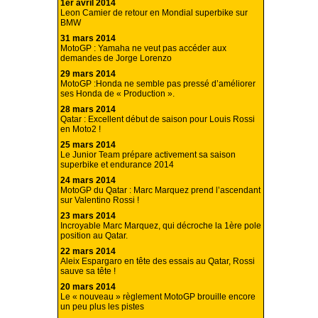
1er avril 2014
Leon Camier de retour en Mondial superbike sur
BMW
31 mars 2014
MotoGP : Yamaha ne veut pas accéder aux
demandes de Jorge Lorenzo
29 mars 2014
MotoGP :Honda ne semble pas pressé d’améliorer
ses Honda de « Production ».
28 mars 2014
Qatar : Excellent début de saison pour Louis Rossi
en Moto2 !
25 mars 2014
Le Junior Team prépare activement sa saison
superbike et endurance 2014
24 mars 2014
MotoGP du Qatar : Marc Marquez prend l’ascendant
sur Valentino Rossi !
23 mars 2014
Incroyable Marc Marquez, qui décroche la 1ère pole
position au Qatar.
22 mars 2014
Aleix Espargaro en tête des essais au Qatar, Rossi
sauve sa tête !
20 mars 2014
Le « nouveau » règlement MotoGP brouille encore
un peu plus les pistes