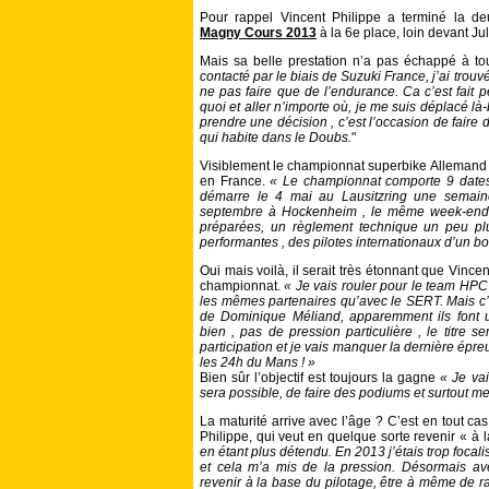
Pour rappel Vincent Philippe a terminé la 
Magny Cours 2013
à la 6e place, loin devant Ju
Mais sa belle prestation n’a pas échappé à to
contacté par le biais de Suzuki France, j’ai trou
ne pas faire que de l’endurance. Ca c’est fait pe
quoi et aller n’importe où, je me suis déplacé là
prendre une décision , c’est l’occasion de faire 
qui habite dans le Doubs.
"
Visiblement le championnat superbike Allemand (
en France.
« Le championnat comporte 9 dates
démarre le 4 mai au Lausitzring une semain
septembre à Hockenheim , le même week-end 
préparées, un règlement technique un peu p
performantes , des pilotes internationaux d’un b
Oui mais voilà, il serait très étonnant que Vince
championnat.
« Je vais rouler pour le team HP
les mêmes partenaires qu’avec le SERT. Mais c’
de Dominique Méliand, apparemment ils font 
bien , pas de pression particulière , le titre se
participation et je vais manquer la dernière ép
les 24h du Mans ! »
Bien sûr l’objectif est toujours la gagne
« Je va
sera possible, de faire des podiums et surtout me f
La maturité arrive avec l’âge ? C’est en tout ca
Philippe, qui veut en quelque sorte revenir « à 
en étant plus détendu. En 2013 j’étais trop foca
et cela m’a mis de la pression. Désormais av
revenir à la base du pilotage, être à même de ra