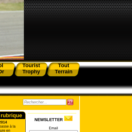
ol
Tourist
Tout
Or
Trophy
Terrain
 rubrique
NEWSLETTER
2014
passe à la
Email
eure en