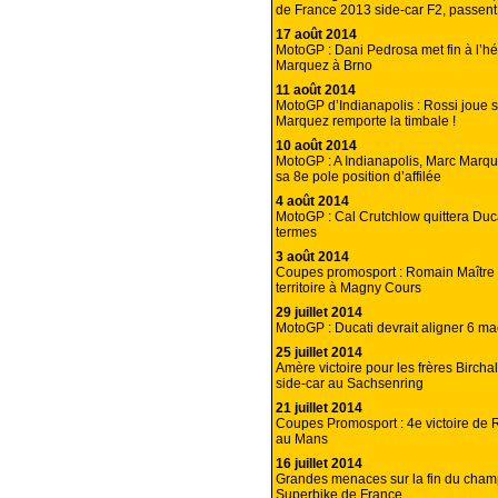
de France 2013 side-car F2, passent
17 août 2014
MotoGP : Dani Pedrosa met fin à l’
Marquez à Brno
11 août 2014
MotoGP d’Indianapolis : Rossi joue s
Marquez remporte la timbale !
10 août 2014
MotoGP : A Indianapolis, Marc Marq
sa 8e pole position d’affilée
4 août 2014
MotoGP : Cal Crutchlow quittera Duc
termes
3 août 2014
Coupes promosport : Romain Maître
territoire à Magny Cours
29 juillet 2014
MotoGP : Ducati devrait aligner 6 m
25 juillet 2014
Amère victoire pour les frères Bircha
side-car au Sachsenring
21 juillet 2014
Coupes Promosport : 4e victoire de 
au Mans
16 juillet 2014
Grandes menaces sur la fin du cham
Superbike de France