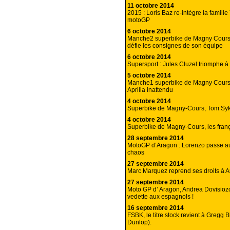
11 octobre 2014
2015 : Loris Baz re-intègre la famil
motoGP
6 octobre 2014
Manche2 superbike de Magny Cours
défie les consignes de son équipe
6 octobre 2014
Supersport : Jules Cluzel triomphe 
5 octobre 2014
Manche1 superbike de Magny Cours
Aprilia inattendu
4 octobre 2014
Superbike de Magny-Cours, Tom Sykes
4 octobre 2014
Superbike de Magny-Cours, les frança
28 septembre 2014
MotoGP d’Aragon : Lorenzo passe au
chaos
27 septembre 2014
Marc Marquez reprend ses droits à A
27 septembre 2014
Moto GP d’ Aragon, Andrea Dovisiozo
vedette aux espagnols !
16 septembre 2014
FSBK, le titre stock revient à Gregg B
Dunlop).