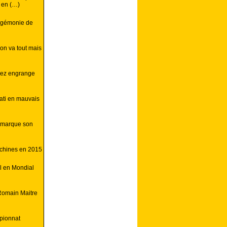
 en (…)
hégémonie de
on va tout mais
uez engrange
ati en mauvais
 marque son
achines en 2015
ll en Mondial
Romain Maitre
pionnat