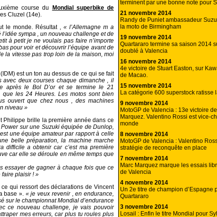
terminent par une bonne note pour S
deuxième course du
Mondial superbike de
21 novembre 2014
les Cluzel (14e).
Randy de Puniet ambassadeur Suzuk
la moto de Birmingham
ut le monde. Résultat ,
« l’Allemagne m a
vé l’idée sympa , un nouveau challenge et de
19 novembre 2014
tit à petit je ne voulais pas faire n’importe
Quartararo termine sa saison 2014 s
-bas pour voir et découvrir l’équipe avant de
doublé à Valencia
de la vitesse pas trop loin de la maison, moi
16 novembre 2014
4e victoire de Stuart Easton, sur Ka
IDM) est un ton au dessus de ce qui se fait
de Macao.
 avec deux courses chaque dimanche , il
15 novembre 2014
e après le Bol D’or et se termine le 21
La catégorie 600 superstock ratisse 
que les 24 Heures. Les motos sont bien
lus ouvert que chez nous , des machines
9 novembre 2014
on niveau »
MotoGP de Valencia : 13e victoire d
Marquez. Valentino Rossi est vice-
nt Philippe brille la première année dans ce
monde
C Power sur une Suzuki équipée de Dunlop,
est une équipe amateur par rapport à celle
8 novembre 2014
une belle préparation, la machine marche
MotoGP de Valencia : Valentino Ross
ra difficile a obtenir car c’est ma première
stratégie de reconquête en place
reuve car elle se déroule en même temps que
7 novembre 2014
Marc Marquez marque les essais li
is essayer de gagner à chaque fois que ce
de Valencia
aire plaisir ! »
4 novembre 2014
s ce qui ressort des déclarations de Vincent
Un 2e titre de champion d’Espagne 
la base ».
« je veux revenir , en endurance,
Quartararo
lisé sur le championnat Mondial d’endurance
3 novembre 2014
ec ce nouveau challenge, je vais pouvoir
Losail : Enfin le titre Mondial pour Sy
ttraper mes erreurs, car plus tu roules plus