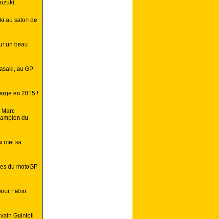
uzuki.
i au salon de
ur un beau
wasaki, au GP
large en 2015 !
e Marc
champion du
i met sa
bres du motoGP
pour Fabio
lvain Guintoli