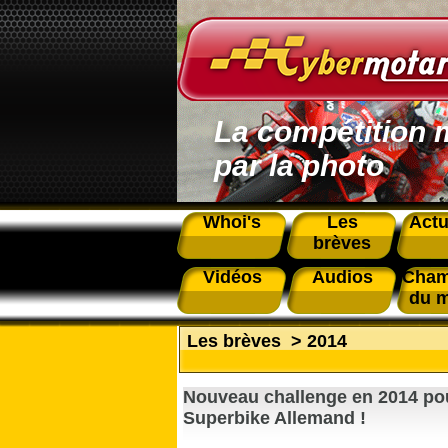
La compétition 
par la photo
Whoi's
Les
Actu
brèves
Vidéos
Audios
Cham
du 
Les brèves
>
2014
Nouveau challenge en 2014 pour
Superbike Allemand !