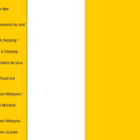
 titre
eprend du poil
 à Sepang !
P à Sepang.
rrains de jeux
Rossi est
pour Marquez !
n Mondial
Marc Marquez
ec la pole