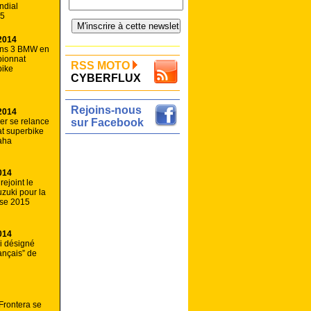
ndial
15
2014
ins 3 BMW en
ionnat
RSS MOTO
bike
CYBERFLUX
Rejoins-nous
2014
er se relance
sur Facebook
t superbike
aha
014
ejoint le
zuki pour la
sse 2015
014
li désigné
ançais” de
Frontera se