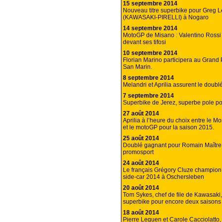
15 septembre 2014
Nouveau titre superbike pour Greg 
(KAWASAKI-PIRELLI) à Nogaro
14 septembre 2014
MotoGP de Misano : Valentino Rossi
devant ses tifosi
10 septembre 2014
Florian Marino participera au Grand 
San Marin.
8 septembre 2014
Melandri et Aprilia assurent le doublé
7 septembre 2014
Superbike de Jerez, superbe pole pou
27 août 2014
Aprilia à l’heure du choix entre le M
et le motoGP pour la saison 2015.
25 août 2014
Doublé gagnant pour Romain Maître
promosport
24 août 2014
Le français Grégory Cluze champio
side-car 2014 à Oschersleben
20 août 2014
Tom Sykes, chef de file de Kawasaki
superbike pour encore deux saisons 
18 août 2014
Pierre Leguen et Carole Cacciolatto