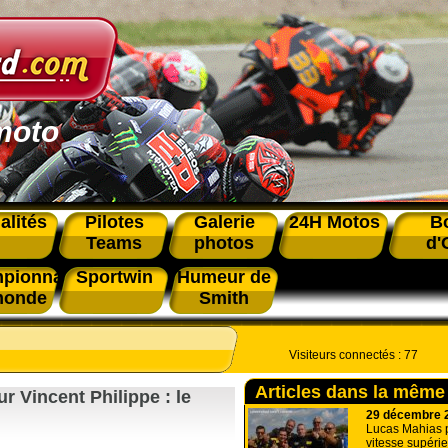
moto
alités
Pilotes
Galerie
24H Motos
B
Teams
photos
d'
pionnat
Sportwin
Humeur de
monde
Smith
Visiteurs connectés :
77
Articles dans la même
 Vincent Philippe : le
29 décembre 
Lucas Mahias 
vitesse supéri