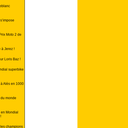
Leblanc
 s’impose
Prix Moto 2 de
 à Jerez !
r Loris Baz !
ondial superbike
 à Alès en 1000
n du monde
, en Mondial
!
, les champions