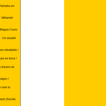
le Yamaha en
 :Mélandri
à Magny Cours
 : Un doublé
 intraitable !
is en force !
 travers du
ragon !
 vole la
lack (Suzuki,