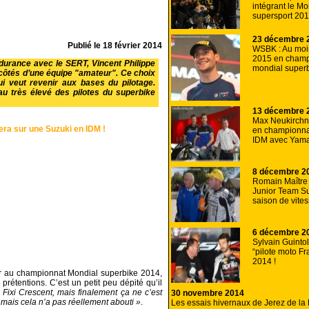
intégrant le Mo
supersport 20
23 décembre 
Publié le
18 février 2014
WSBK : Au mo
2015 en champ
durance avec le SERT, Vincent Philippe
mondial super
côtés d’une équipe "amateur". Ce choix
ui veut revenir aux bases du pilotage.
eau très élevé des pilotes du superbike
13 décembre 
Max Neukirchn
era sur une Suzuki en IDM !
en championna
IDM avec Yam
8 décembre 2
Romain Maître r
Junior Team Su
saison de vite
6 décembre 2
Sylvain Guinto
“pilote moto Fr
2014 !
r au championnat Mondial superbike 2014,
prétentions. C’est un petit peu dépité qu’il
 Fixi Crescent, mais finalement ça ne c’est
30 novembre 2014
 mais cela n’a pas réellement abouti »
.
Les essais hivernaux de Jerez de la 