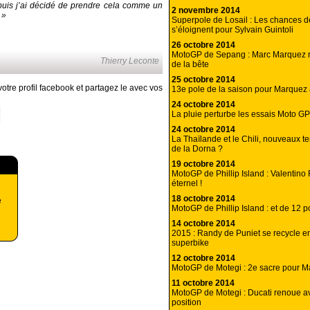
 puis j’ai décidé de prendre cela comme un
2 novembre 2014
 »
Superpole de Losail : Les chances de
s’éloignent pour Sylvain Guintoli
26 octobre 2014
MotoGP de Sepang : Marc Marquez r
Thierry Leconte
de la bête
25 octobre 2014
otre profil facebook et partagez le avec vos
13e pole de la saison pour Marquez
24 octobre 2014
La pluie perturbe les essais Moto G
24 octobre 2014
La Thaïlande et le Chili, nouveaux te
de la Dorna ?
19 octobre 2014
MotoGP de Phillip Island : Valentino 
éternel !
18 octobre 2014
e
MotoGP de Phillip Island : et de 12 
14 octobre 2014
2015 : Randy de Puniet se recycle e
superbike
12 octobre 2014
MotoGP de Motegi : 2e sacre pour 
11 octobre 2014
MotoGP de Motegi : Ducati renoue av
position