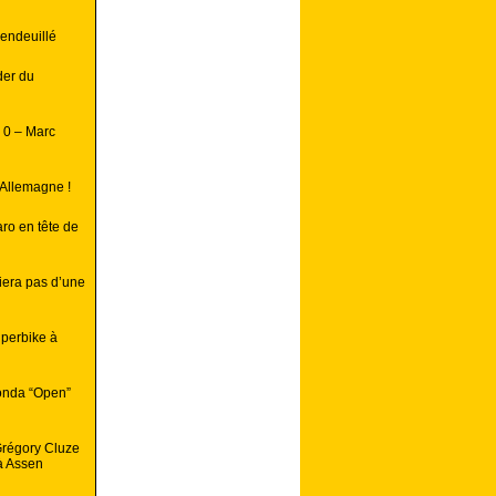
endeuillé
der du
 0 – Marc
 Allemagne !
ro en tête de
iera pas d’une
uperbike à
onda “Open”
Grégory Cluze
à Assen