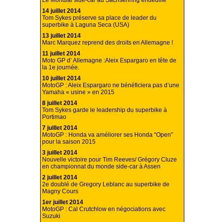
Le Mondial side-car au Sachsenring endeuillé
14 juillet 2014
Tom Sykes préserve sa place de leader du
superbike à Laguna Seca (USA)
13 juillet 2014
Marc Marquez reprend des droits en Allemagne !
11 juillet 2014
Moto GP d’ Allemagne :Aleix Espargaro en tête de
la 1e journée.
10 juillet 2014
MotoGP : Aleix Espargaro ne bénéficiera pas d’une
Yamaha « usine » en 2015
8 juillet 2014
Tom Sykes garde le leadership du superbike à
Portimao
7 juillet 2014
MotoGP : Honda va améliorer ses Honda “Open”
pour la saison 2015
3 juillet 2014
Nouvelle victoire pour Tim Reeves/ Grégory Cluze
en championnat du monde side-car à Assen
2 juillet 2014
2e doublé de Gregory Leblanc au superbike de
Magny Cours
1er juillet 2014
MotoGP : Cal Crutchlow en négociations avec
Suzuki