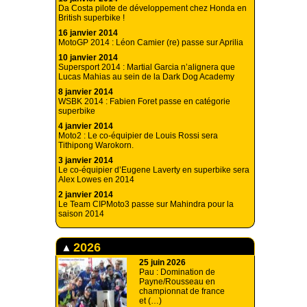
Da Costa pilote de développement chez Honda en
British superbike !
16 janvier 2014
MotoGP 2014 : Léon Camier (re) passe sur Aprilia
10 janvier 2014
Supersport 2014 : Martial Garcia n’alignera que
Lucas Mahias au sein de la Dark Dog Academy
8 janvier 2014
WSBK 2014 : Fabien Foret passe en catégorie
superbike
4 janvier 2014
Moto2 : Le co-équipier de Louis Rossi sera
Tithipong Warokorn.
3 janvier 2014
Le co-équipier d’Eugene Laverty en superbike sera
Alex Lowes en 2014
2 janvier 2014
Le Team CIPMoto3 passe sur Mahindra pour la
saison 2014
2026
25 juin 2026
Pau : Domination de
Payne/Rousseau en
championnat de france
et (…)