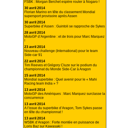
FSBK : Morgan Berchet espère rouler à Nogaro !
30 avril 2014
Florian Marino en tête du classement Mondial
supersport provisoire après Assen
30 avril 2014
Superbike d’Assen : Guintoli se rapproche de Sykes
28 avril 2014
MotoGP d’Argentine : et de trois pour Marc Marquez
!
23 avril 2014
Nouveau challenge (International) pour le team
Side-car 91
22 avril 2014
Tim Reeves et Grégory Cluze sur le podium du
championnat du Monde Side-Car à Aragon
15 avril 2014
Mondial superbike : Quel avenir pour le « Mahi
Racing team India » ?
13 avril 2014
MotoGP des Amériques : Marc Marquez surclasse la
concurrence
13 avril 2014
A l’issue du superbike d’Aragon, Tom Sykes passe
en tête du championnat !
13 avril 2014
WSBK d’Aragon : Forte montée en puissance de
Loris Baz sur Kawasaki !