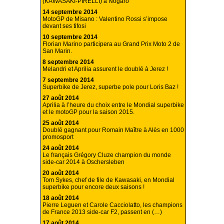
(KAWASAKI-PIRELLI) à Nogaro
14 septembre 2014
MotoGP de Misano : Valentino Rossi s’impose
devant ses tifosi
10 septembre 2014
Florian Marino participera au Grand Prix Moto 2 de
San Marin.
8 septembre 2014
Melandri et Aprilia assurent le doublé à Jerez !
7 septembre 2014
Superbike de Jerez, superbe pole pour Loris Baz !
27 août 2014
Aprilia à l’heure du choix entre le Mondial superbike
et le motoGP pour la saison 2015.
25 août 2014
Doublé gagnant pour Romain Maître à Alès en 1000
promosport
24 août 2014
Le français Grégory Cluze champion du monde
side-car 2014 à Oschersleben
20 août 2014
Tom Sykes, chef de file de Kawasaki, en Mondial
superbike pour encore deux saisons !
18 août 2014
Pierre Leguen et Carole Cacciolatto, les champions
de France 2013 side-car F2, passent en (…)
17 août 2014