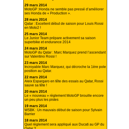
29 mars 2014
MotoGP :Honda ne semble pas pressé d’améliorer
ses Honda de « Production ».
28 mars 2014
Qatar : Excellent début de saison pour Louis Rossi
en Moto2 !
25 mars 2014
Le Junior Team prépare activement sa saison
superbike et endurance 2014
24 mars 2014
MotoGP du Qatar : Marc Marquez prend l’ascendant
sur Valentino Rossi !
23 mars 2014
Incroyable Marc Marquez, qui décroche la 1ère pole
position au Qatar.
22 mars 2014
Aleix Espargaro en tête des essais au Qatar, Rossi
sauve sa tête !
20 mars 2014
Le « nouveau » règlement MotoGP brouille encore
un peu plus les pistes
19 mars 2014
WSBK : Un mauvais début de saison pour Sylvain
Barrier
18 mars 2014
Quel règlement sera appliqué aux Ducati au GP du
Qatar ?