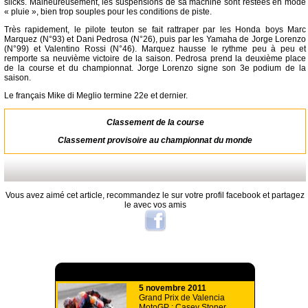
slicks. Malheureusement, les suspensions de sa machine sont restées en mode
« pluie », bien trop souples pour les conditions de piste.
Très rapidement, le pilote teuton se fait rattraper par les Honda boys Marc
Marquez (N°93) et Dani Pedrosa (N°26), puis par les Yamaha de Jorge Lorenzo
(N°99) et Valentino Rossi (N°46). Marquez hausse le rythme peu à peu et
remporte sa neuvième victoire de la saison. Pedrosa prend la deuxième place
de la course et du championnat. Jorge Lorenzo signe son 3e podium de la
saison.
Le français Mike di Meglio termine 22e et dernier.
Classement de la course
Classement provisoire au championnat du monde
Vous avez aimé cet article, recommandez le sur votre profil facebook et partagez
le avec vos amis
A lire aussi
5 novembre 2011
Grand Prix de Valencia
MotoGP : Casey Stoner