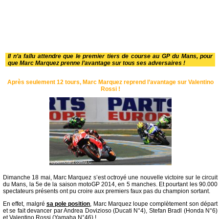
Il n’a fallu attendre que le premier tiers de course au GP du Mans, pour
que Marc Marquez prenne l’avantage sur tous ses adversaires !
Après seulement 12 tours, Marc Marquez reprend l’avantage sur Valentino
Rossi !
Dimanche 18 mai, Marc Marquez s’est octroyé une nouvelle victoire sur le circuit
du Mans, la 5e de la saison motoGP 2014, en 5 manches. Et pourtant les 90.000
spectateurs présents ont pu croire aux premiers faux pas du champion sortant.
En effet, malgré
sa pole position
, Marc Marquez loupe complètement son départ
et se fait devancer par Andrea Dovizioso (Ducati N°4), Stefan Bradl (Honda N°6)
et Valentino Rossi (Yamaha N°46) !