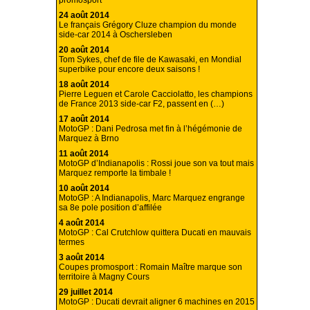
promosport
24 août 2014
Le français Grégory Cluze champion du monde
side-car 2014 à Oschersleben
20 août 2014
Tom Sykes, chef de file de Kawasaki, en Mondial
superbike pour encore deux saisons !
18 août 2014
Pierre Leguen et Carole Cacciolatto, les champions
de France 2013 side-car F2, passent en (…)
17 août 2014
MotoGP : Dani Pedrosa met fin à l’hégémonie de
Marquez à Brno
11 août 2014
MotoGP d’Indianapolis : Rossi joue son va tout mais
Marquez remporte la timbale !
10 août 2014
MotoGP : A Indianapolis, Marc Marquez engrange
sa 8e pole position d’affilée
4 août 2014
MotoGP : Cal Crutchlow quittera Ducati en mauvais
termes
3 août 2014
Coupes promosport : Romain Maître marque son
territoire à Magny Cours
29 juillet 2014
MotoGP : Ducati devrait aligner 6 machines en 2015