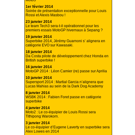
Moto3
1er février 2014
Soirée de présentation exceptionnelle pour Louis
Rossi et Alexis Masbou !
23 janvier 2014
Le team Tech3 sera-t-il opérationnel pour les
premiers essais MotoGP hivernaux à Sepang ?
19 janvier 2014
Superbike 2014, Jérémy Guarnoni s’ alignera en
catégorie EVO sur Kawasaki.
18 janvier 2014
Da Costa pilote de développement chez Honda en
British superbike !
16 janvier 2014
MotoGP 2014 : Léon Camier (re) passe sur Aprilia
10 janvier 2014
Supersport 2014 : Martial Garcia n’alignera que
Lucas Mahias au sein de la Dark Dog Academy
8 janvier 2014
WSBK 2014 : Fabien Foret passe en catégorie
superbike
4 janvier 2014
Moto2 : Le co-équipier de Louis Rossi sera
Tithipong Warokorn.
3 janvier 2014
Le co-équipier d’Eugene Laverty en superbike sera
Alex Lowes en 2014