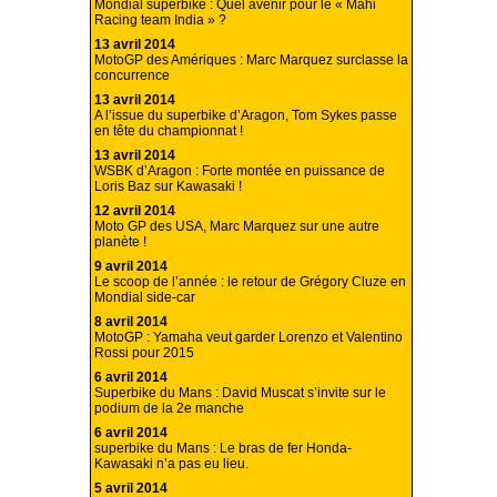
Mondial superbike : Quel avenir pour le « Mahi
Racing team India » ?
13 avril 2014
MotoGP des Amériques : Marc Marquez surclasse la
concurrence
13 avril 2014
A l’issue du superbike d’Aragon, Tom Sykes passe
en tête du championnat !
13 avril 2014
WSBK d’Aragon : Forte montée en puissance de
Loris Baz sur Kawasaki !
12 avril 2014
Moto GP des USA, Marc Marquez sur une autre
planète !
9 avril 2014
Le scoop de l’année : le retour de Grégory Cluze en
Mondial side-car
8 avril 2014
MotoGP : Yamaha veut garder Lorenzo et Valentino
Rossi pour 2015
6 avril 2014
Superbike du Mans : David Muscat s’invite sur le
podium de la 2e manche
6 avril 2014
superbike du Mans : Le bras de fer Honda-
Kawasaki n’a pas eu lieu.
5 avril 2014