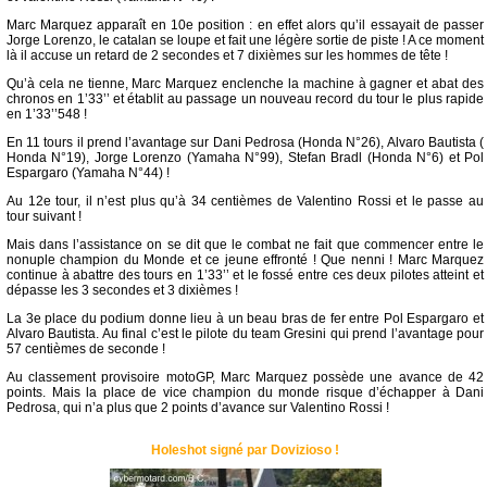
Marc Marquez apparaît en 10e position : en effet alors qu’il essayait de passer
Jorge Lorenzo, le catalan se loupe et fait une légère sortie de piste ! A ce moment
là il accuse un retard de 2 secondes et 7 dixièmes sur les hommes de tête !
Qu’à cela ne tienne, Marc Marquez enclenche la machine à gagner et abat des
chronos en 1’33’’ et établit au passage un nouveau record du tour le plus rapide
en 1’33’’548 !
En 11 tours il prend l’avantage sur Dani Pedrosa (Honda N°26), Alvaro Bautista (
Honda N°19), Jorge Lorenzo (Yamaha N°99), Stefan Bradl (Honda N°6) et Pol
Espargaro (Yamaha N°44) !
Au 12e tour, il n’est plus qu’à 34 centièmes de Valentino Rossi et le passe au
tour suivant !
Mais dans l’assistance on se dit que le combat ne fait que commencer entre le
nonuple champion du Monde et ce jeune effronté ! Que nenni ! Marc Marquez
continue à abattre des tours en 1’33’’ et le fossé entre ces deux pilotes atteint et
dépasse les 3 secondes et 3 dixièmes !
La 3e place du podium donne lieu à un beau bras de fer entre Pol Espargaro et
Alvaro Bautista. Au final c’est le pilote du team Gresini qui prend l’avantage pour
57 centièmes de seconde !
Au classement provisoire motoGP, Marc Marquez possède une avance de 42
points. Mais la place de vice champion du monde risque d’échapper à Dani
Pedrosa, qui n’a plus que 2 points d’avance sur Valentino Rossi !
Holeshot signé par Dovizioso !