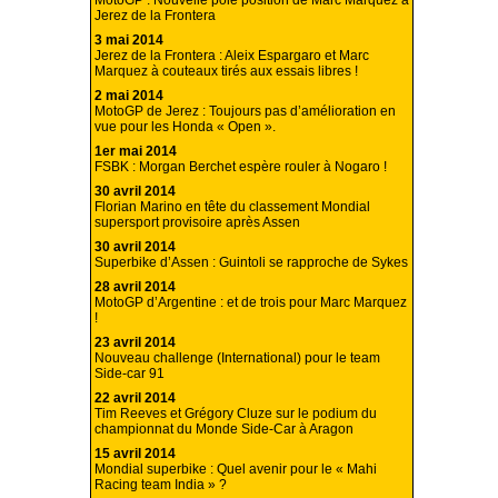
MotoGP : Nouvelle pole position de Marc Marquez à
Jerez de la Frontera
3 mai 2014
Jerez de la Frontera : Aleix Espargaro et Marc
Marquez à couteaux tirés aux essais libres !
2 mai 2014
MotoGP de Jerez : Toujours pas d’amélioration en
vue pour les Honda « Open ».
1er mai 2014
FSBK : Morgan Berchet espère rouler à Nogaro !
30 avril 2014
Florian Marino en tête du classement Mondial
supersport provisoire après Assen
30 avril 2014
Superbike d’Assen : Guintoli se rapproche de Sykes
28 avril 2014
MotoGP d’Argentine : et de trois pour Marc Marquez
!
23 avril 2014
Nouveau challenge (International) pour le team
Side-car 91
22 avril 2014
Tim Reeves et Grégory Cluze sur le podium du
championnat du Monde Side-Car à Aragon
15 avril 2014
Mondial superbike : Quel avenir pour le « Mahi
Racing team India » ?