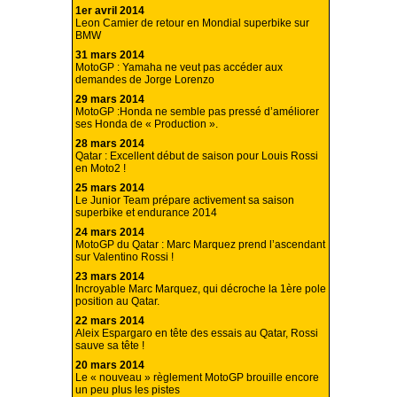
1er avril 2014
Leon Camier de retour en Mondial superbike sur
BMW
31 mars 2014
MotoGP : Yamaha ne veut pas accéder aux
demandes de Jorge Lorenzo
29 mars 2014
MotoGP :Honda ne semble pas pressé d’améliorer
ses Honda de « Production ».
28 mars 2014
Qatar : Excellent début de saison pour Louis Rossi
en Moto2 !
25 mars 2014
Le Junior Team prépare activement sa saison
superbike et endurance 2014
24 mars 2014
MotoGP du Qatar : Marc Marquez prend l’ascendant
sur Valentino Rossi !
23 mars 2014
Incroyable Marc Marquez, qui décroche la 1ère pole
position au Qatar.
22 mars 2014
Aleix Espargaro en tête des essais au Qatar, Rossi
sauve sa tête !
20 mars 2014
Le « nouveau » règlement MotoGP brouille encore
un peu plus les pistes