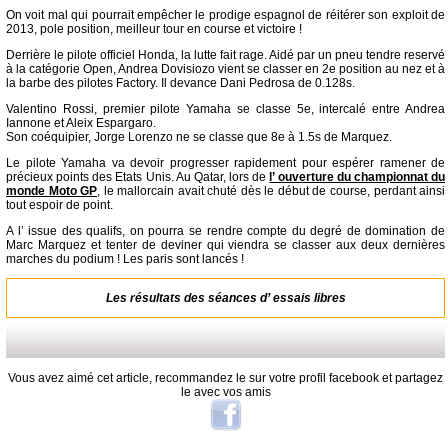
On voit mal qui pourrait empêcher le prodige espagnol de réitérer son exploit de
2013, pole position, meilleur tour en course et victoire !
Derrière le pilote officiel Honda, la lutte fait rage. Aidé par un pneu tendre reservé
à la catégorie Open, Andrea Dovisiozo vient se classer en 2e position au nez et à
la barbe des pilotes Factory. Il devance Dani Pedrosa de 0.128s.
Valentino Rossi, premier pilote Yamaha se classe 5e, intercalé entre Andrea
Iannone et Aleix Espargaro.
Son coéquipier, Jorge Lorenzo ne se classe que 8e à 1.5s de Marquez.
Le pilote Yamaha va devoir progresser rapidement pour espérer ramener de
précieux points des Etats Unis. Au Qatar, lors de
l’ ouverture du championnat du
monde Moto GP
, le mallorcain avait chuté dès le début de course, perdant ainsi
tout espoir de point.
A l’ issue des qualifs, on pourra se rendre compte du degré de domination de
Marc Marquez et tenter de deviner qui viendra se classer aux deux dernières
marches du podium ! Les paris sont lancés !
Les résultats des séances d’ essais libres
Vous avez aimé cet article, recommandez le sur votre profil facebook et partagez
le avec vos amis