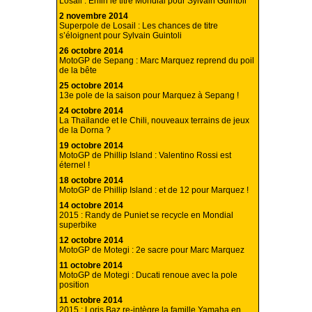
Losail : Enfin le titre Mondial pour Sylvain Guintoli
2 novembre 2014
Superpole de Losail : Les chances de titre
s’éloignent pour Sylvain Guintoli
26 octobre 2014
MotoGP de Sepang : Marc Marquez reprend du poil
de la bête
25 octobre 2014
13e pole de la saison pour Marquez à Sepang !
24 octobre 2014
La Thaïlande et le Chili, nouveaux terrains de jeux
de la Dorna ?
19 octobre 2014
MotoGP de Phillip Island : Valentino Rossi est
éternel !
18 octobre 2014
MotoGP de Phillip Island : et de 12 pour Marquez !
14 octobre 2014
2015 : Randy de Puniet se recycle en Mondial
superbike
12 octobre 2014
MotoGP de Motegi : 2e sacre pour Marc Marquez
11 octobre 2014
MotoGP de Motegi : Ducati renoue avec la pole
position
11 octobre 2014
2015 : Loris Baz re-intègre la famille Yamaha en