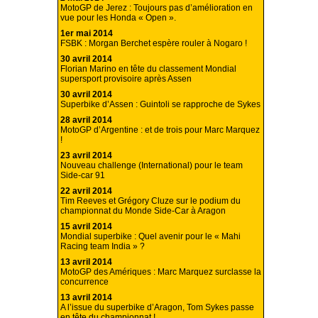
MotoGP de Jerez : Toujours pas d’amélioration en
vue pour les Honda « Open ».
1er mai 2014
FSBK : Morgan Berchet espère rouler à Nogaro !
30 avril 2014
Florian Marino en tête du classement Mondial
supersport provisoire après Assen
30 avril 2014
Superbike d’Assen : Guintoli se rapproche de Sykes
28 avril 2014
MotoGP d’Argentine : et de trois pour Marc Marquez
!
23 avril 2014
Nouveau challenge (International) pour le team
Side-car 91
22 avril 2014
Tim Reeves et Grégory Cluze sur le podium du
championnat du Monde Side-Car à Aragon
15 avril 2014
Mondial superbike : Quel avenir pour le « Mahi
Racing team India » ?
13 avril 2014
MotoGP des Amériques : Marc Marquez surclasse la
concurrence
13 avril 2014
A l’issue du superbike d’Aragon, Tom Sykes passe
en tête du championnat !