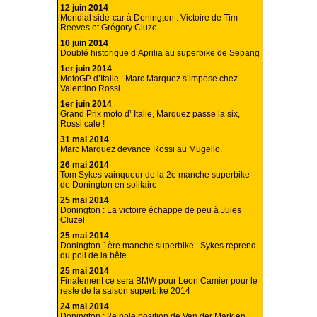
12 juin 2014
Mondial side-car à Donington : Victoire de Tim
Reeves et Grégory Cluze
10 juin 2014
Doublé historique d’Aprilia au superbike de Sepang
1er juin 2014
MotoGP d’Italie : Marc Marquez s’impose chez
Valentino Rossi
1er juin 2014
Grand Prix moto d’ Italie, Marquez passe la six,
Rossi cale !
31 mai 2014
Marc Marquez devance Rossi au Mugello.
26 mai 2014
Tom Sykes vainqueur de la 2e manche superbike
de Donington en solitaire
25 mai 2014
Donington : La victoire échappe de peu à Jules
Cluzel
25 mai 2014
Donington 1ère manche superbike : Sykes reprend
du poil de la bête
25 mai 2014
Finalement ce sera BMW pour Leon Camier pour le
reste de la saison superbike 2014
24 mai 2014
Donington : 2e pole position de Van der Mark en